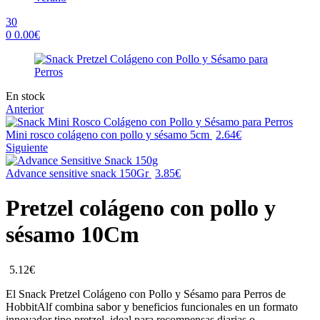
30
0
0.00
€
Menu
Availability:
En stock
Anterior
Mini rosco colágeno con pollo y sésamo 5cm
2.64
€
Siguiente
Advance sensitive snack 150Gr
3.85
€
Pretzel colágeno con pollo y
sésamo 10Cm
5.12
€
El Snack Pretzel Colágeno con Pollo y Sésamo para Perros de
HobbitAlf combina sabor y beneficios funcionales en un formato
innovador tipo pretzel, ideal para recompensas diarias o