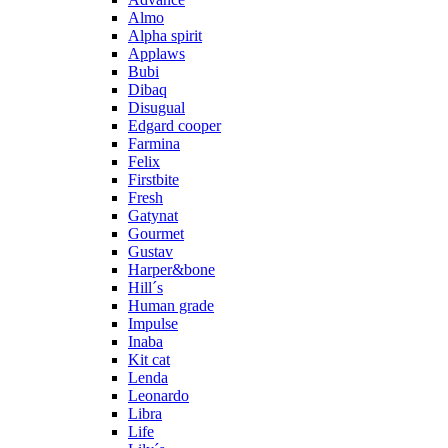
Almo
Alpha spirit
Applaws
Bubi
Dibaq
Disugual
Edgard cooper
Farmina
Felix
Firstbite
Fresh
Gatynat
Gourmet
Gustav
Harper&bone
Hill´s
Human grade
Impulse
Inaba
Kit cat
Lenda
Leonardo
Libra
Life