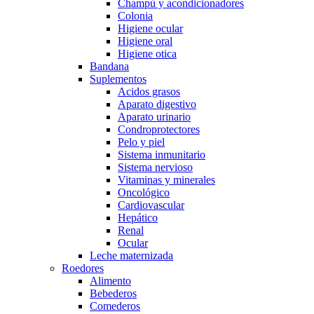
Champú y acondicionadores
Colonia
Higiene ocular
Higiene oral
Higiene otica
Bandana
Suplementos
Acidos grasos
Aparato digestivo
Aparato urinario
Condroprotectores
Pelo y piel
Sistema inmunitario
Sistema nervioso
Vitaminas y minerales
Oncológico
Cardiovascular
Hepático
Renal
Ocular
Leche maternizada
Roedores
Alimento
Bebederos
Comederos