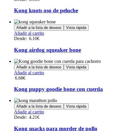
tiene
múltiples
Kong knots oso de peluche
variantes.
Las
opciones
Añadir a la lista de deseos
Vista rápida
se
Este
Añadir al carrito
pueden
producto
Desde:
6.10
€
elegir
tiene
en
múltiples
Kong airdog squeaker bone
la
variantes.
página
Las
de
opciones
Añadir a la lista de deseos
Vista rápida
producto
se
Añadir al carrito
pueden
6.68
€
elegir
en
Kong puppy goodie bone con cuerda
la
página
de
Añadir a la lista de deseos
Vista rápida
producto
Este
Añadir al carrito
producto
Desde:
4.21
€
tiene
múltiples
Kong snacks para morder de pollo