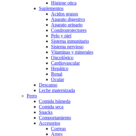
Higiene otica
Suplementos
Acidos grasos
Aparato digestivo
Aparato urinario
Condroprotectores
Pelo y piel
Sistema inmunitario
Sistema nervioso
Vitaminas y minerales
Oncológico
Cardiovascular
Hepático
Renal
Ocular
Descanso
Leche maternizada
Perro
Comida húmeda
Comida seca
Snacks
Comportamiento
Accesorios
Correas
Arnes