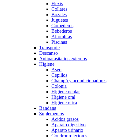
Flexis
Collares
Bozales
Juguetes
Comederos
Bebederos
Alfombras
Piscinas
Transporte
Descanso
Antiparasitarios externos
Higiene
Aseo
Cepillos
Champú y acondicionadores
Colonia
Higiene ocular
Higiene oral
Higiene otica
Bandana
Suplementos
Acidos grasos
Aparato digestivo
Aparato urinario
Condroprotectores