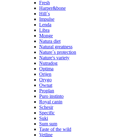
Fresh
Harper&bone
Hill´s
Impulse
Lenda
Libra
Monge
Natura diet
Natural greatness
Nature´s protection
Nature's variety
Nutradog
Optima
Orijen
Orygo
Ownat
Proplan
Puro instinto
Royal canin
Schesir
Specific
Suki
Sum sum
Taste of the wild
Vetline