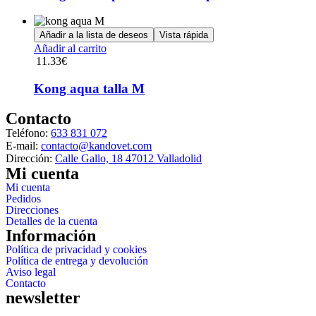
variantes.
Las
opciones
Añadir a la lista de deseos
Vista rápida
se
Añadir al carrito
pueden
11.33
€
elegir
en
Kong aqua talla M
la
página
Contacto
de
producto
Teléfono:
633 831 072
E-mail:
contacto@kandovet.com
Dirección:
Calle Gallo, 18 47012 Valladolid
Mi cuenta
Mi cuenta
Pedidos
Direcciones
Detalles de la cuenta
Información
Política de privacidad y cookies
Política de entrega y devolución
Aviso legal
Contacto
newsletter