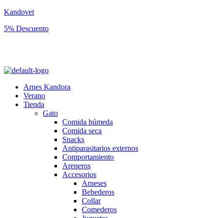
Kandovet
5% Descuento
Regístrate y consigue un código descuento del 5% en tu primera
compra.
Arnes Kandora
Verano
Tienda
Gato
Comida húmeda
Comida seca
Snacks
Antiparasitarios externos
Comportamiento
Areneros
Accesorios
Arneses
Bebederos
Collar
Comederos