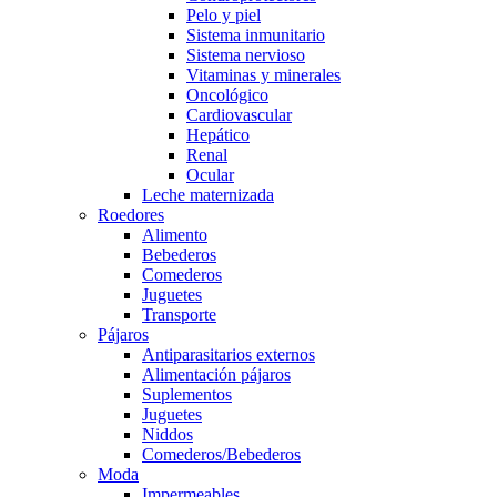
Pelo y piel
Sistema inmunitario
Sistema nervioso
Vitaminas y minerales
Oncológico
Cardiovascular
Hepático
Renal
Ocular
Leche maternizada
Roedores
Alimento
Bebederos
Comederos
Juguetes
Transporte
Pájaros
Antiparasitarios externos
Alimentación pájaros
Suplementos
Juguetes
Niddos
Comederos/Bebederos
Moda
Impermeables