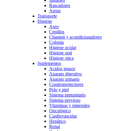
Juguetes
Rascadores
Arena
Transporte
Higiene
Aseo
Cepillos
Champú y acondicionadores
Colonia
Higiene ocular
Higiene oral
Higiene otica
Suplementos
Acidos grasos
Aparato digestivo
Aparato urinario
Condroprotectores
Pelo y piel
Sistema inmunitario
Sistema nervioso
Vitaminas y minerales
Oncológico
Cardiovascular
Hepático
Renal