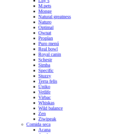
Lily´s
M.pets
Monge
Natural greatness
Naturo
Optimal
Ownat
Proplan
Puro menú
Real bowl
Royal canin
Schesir
Simba
Specific
Stuzzy
Terra felis
Úniko
Vetlife
Virbac
Whiskas
Wild balance
Zen
Ziwipeak
Comida seca
Acana