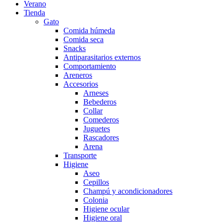
Verano
Tienda
Gato
Comida húmeda
Comida seca
Snacks
Antiparasitarios externos
Comportamiento
Areneros
Accesorios
Arneses
Bebederos
Collar
Comederos
Juguetes
Rascadores
Arena
Transporte
Higiene
Aseo
Cepillos
Champú y acondicionadores
Colonia
Higiene ocular
Higiene oral