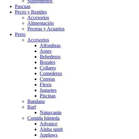
Suplementos
Pascuas
Peces y Reptiles
Accesorios
Alimentación
Peceras y Acuarios
Perro
Accesorios
Alfombras
Arnes
Bebederos
Bozales
Collares
Comederos
Correas
Flexis
Juguetes
Piscinas
Bandana
Barf
Naturcanin
Comida húmeda
Advance
Alpha spirit
Applaws