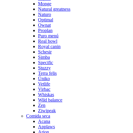
Monge
Natural greatness
Naturo
Optimal
Ownat
Proplan
Puro menú
Real bowl
Royal canin
Schesir
Simba
Specific
Stuzzy
Terra felis
Úniko
Vetlife
Virbac
Whiskas
Wild balance
Zen
Ziwipeak
Comida seca
Acana
Applaws
Arion