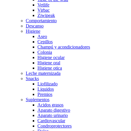
Vetlife
Virbac
Ziwipeak
Comportamiento
Descanso
Higiene
Aseo
Cepillos
Champú y acondicionadores
Colonia
Higiene ocular
Higiene oral
Higiene otica
Leche maternizada
Snacks
Liofilizado
Liquidos
Premios
Suplementos
Acidos grasos
Aparato digestivo
Aparato urinario
Cardiovascular
Condroprotectores