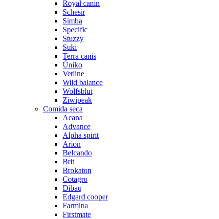
Royal canin
Schesir
Simba
Specific
Stuzzy
Suki
Terra canis
Úniko
Vetline
Wild balance
Wolfsblut
Ziwipeak
Comida seca
Acana
Advance
Alpha spirit
Arion
Belcando
Brit
Brokaton
Cotagro
Dibaq
Edgard cooper
Farmina
Firstmate