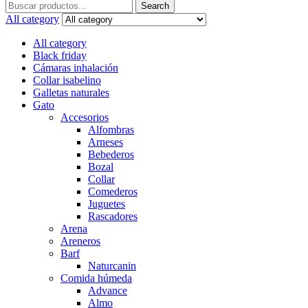
Search
Search
for:
All category
All category
Black friday
Cámaras inhalación
Collar isabelino
Galletas naturales
Gato
Accesorios
Alfombras
Arneses
Bebederos
Bozal
Collar
Comederos
Juguetes
Rascadores
Arena
Areneros
Barf
Naturcanin
Comida húmeda
Advance
Almo