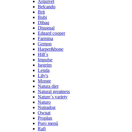
Arquivet
Belcando
Brit
Bubi
Dibaq
Disugual
Edgard cooper
Farmina
Gemon
Harper&bone
Hill´s
Impulse
Isegrim
Lenda
Lily's
Monge
Natura diet
Natural greatness
Nature´s variety
Naturo
Nutradog
Ownat
Proplan
Puro menú
Rafi