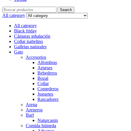
Search
Search
for:
All category
All category
Black friday
Cámaras inhalación
Collar isabelino
Galletas naturales
Gato
Accesorios
Alfombras
Arneses
Bebederos
Bozal
Collar
Comederos
Juguetes
Rascadores
Arena
Areneros
Barf
Naturcanin
Comida húmeda
Advance