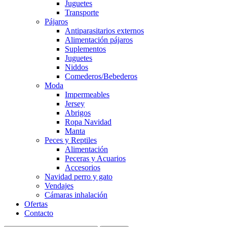
Juguetes
Transporte
Pájaros
Antiparasitarios externos
Alimentación pájaros
Suplementos
Juguetes
Niddos
Comederos/Bebederos
Moda
Impermeables
Jersey
Abrigos
Ropa Navidad
Manta
Peces y Reptiles
Alimentación
Peceras y Acuarios
Accesorios
Navidad perro y gato
Vendajes
Cámaras inhalación
Ofertas
Contacto