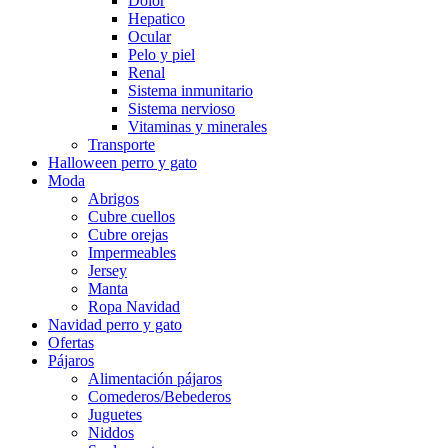
Dolor
Hepatico
Ocular
Pelo y piel
Renal
Sistema inmunitario
Sistema nervioso
Vitaminas y minerales
Transporte
Halloween perro y gato
Moda
Abrigos
Cubre cuellos
Cubre orejas
Impermeables
Jersey
Manta
Ropa Navidad
Navidad perro y gato
Ofertas
Pájaros
Alimentación pájaros
Comederos/Bebederos
Juguetes
Niddos