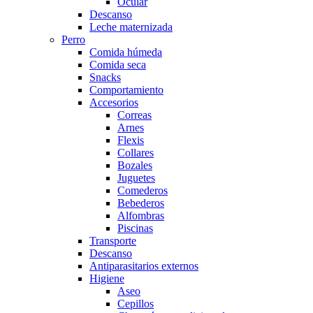
Ocular
Descanso
Leche maternizada
Perro
Comida húmeda
Comida seca
Snacks
Comportamiento
Accesorios
Correas
Arnes
Flexis
Collares
Bozales
Juguetes
Comederos
Bebederos
Alfombras
Piscinas
Transporte
Descanso
Antiparasitarios externos
Higiene
Aseo
Cepillos