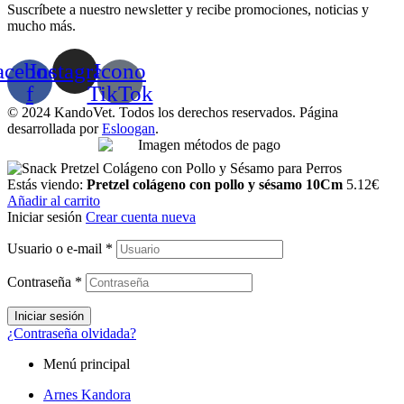
Suscríbete a nuestro newsletter y recibe promociones, noticias y
mucho más.
acebook-
Instagram
Icono
f
TikTok
© 2024 KandoVet. Todos los derechos reservados. Página
desarrollada por
Esloogan
.
Estás viendo:
Pretzel colágeno con pollo y sésamo 10Cm
5.12
€
Añadir al carrito
Iniciar sesión
Crear cuenta nueva
Usuario o e-mail
*
Contraseña
*
Iniciar sesión
¿Contraseña olvidada?
Menú principal
Arnes Kandora