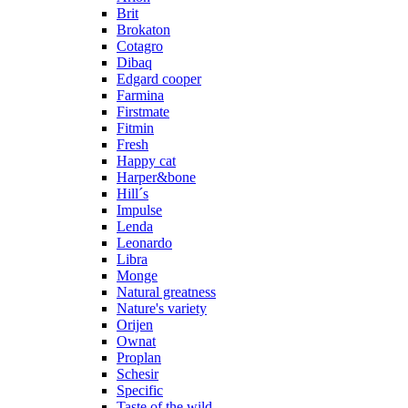
Brit
Brokaton
Cotagro
Dibaq
Edgard cooper
Farmina
Firstmate
Fitmin
Fresh
Happy cat
Harper&bone
Hill´s
Impulse
Lenda
Leonardo
Libra
Monge
Natural greatness
Nature's variety
Orijen
Ownat
Proplan
Schesir
Specific
Taste of the wild