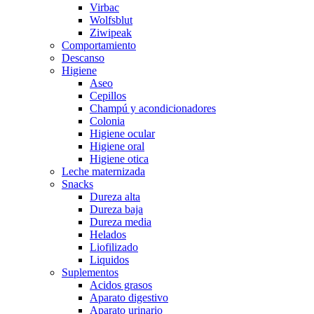
Virbac
Wolfsblut
Ziwipeak
Comportamiento
Descanso
Higiene
Aseo
Cepillos
Champú y acondicionadores
Colonia
Higiene ocular
Higiene oral
Higiene otica
Leche maternizada
Snacks
Dureza alta
Dureza baja
Dureza media
Helados
Liofilizado
Liquidos
Suplementos
Acidos grasos
Aparato digestivo
Aparato urinario