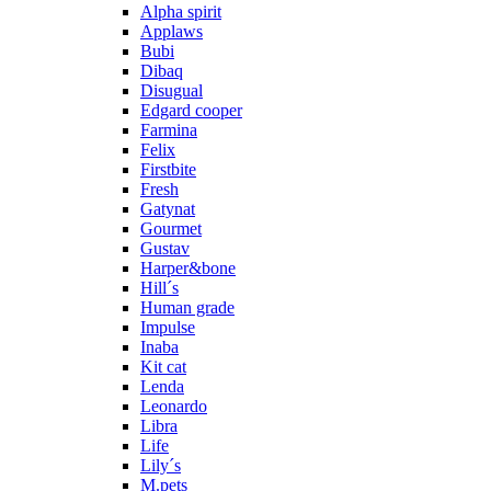
Alpha spirit
Applaws
Bubi
Dibaq
Disugual
Edgard cooper
Farmina
Felix
Firstbite
Fresh
Gatynat
Gourmet
Gustav
Harper&bone
Hill´s
Human grade
Impulse
Inaba
Kit cat
Lenda
Leonardo
Libra
Life
Lily´s
M.pets