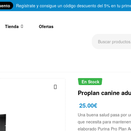
uento
Regístrate y consigue un código descuento del 5% en tu prim
Tienda
Ofertas
En Stock
Proplan canine adu
25.00
€
Una buena salud pasa por un
que necesita para manteners
elaborado Purina Pro Plan Ad