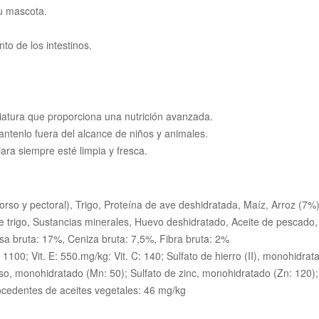
tu mascota.
o de los intestinos.
iatura que proporciona una nutrición avanzada.
ntenlo fuera del alcance de niños y animales.
ara siempre esté limpia y fresca.
dorso y pectoral), Trigo, Proteína de ave deshidratada, Maíz, Arroz (7
e trigo, Sustancias minerales, Huevo deshidratado, Aceite de pescado
sa bruta: 17%, Ceniza bruta: 7,5%, Fibra bruta: 2%
: 1100; Vit. E: 550.mg/kg: Vit. C: 140; Sulfato de hierro (II), monohidrat
so, monohidratado (Mn: 50); Sulfato de zinc, monohidratado (Zn: 120); 
ocedentes de aceites vegetales: 46 mg/kg