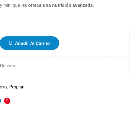
y mini que les
ofrece una nutrición avanzada
.
Añadir Al Carrito
e Deseos
erro
,
Proplan
r
inkedin
Pinterest