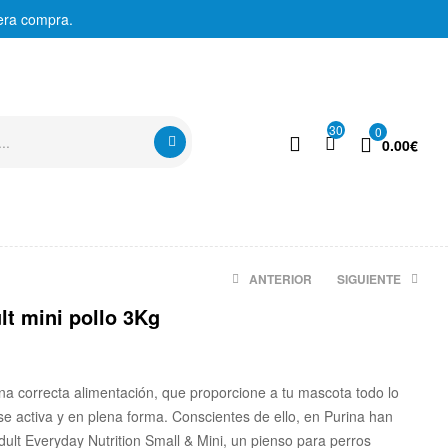
era compra.
30
0
0.00
€
ANTERIOR
SIGUIENTE
lt mini pollo 3Kg
41.00
€
89.12
€
a correcta alimentación, que proporcione a tu mascota todo lo
e activa y en plena forma. Conscientes de ello, en Purina han
ult Everyday Nutrition Small & Mini, un pienso para perros