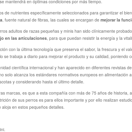
 se mantendrá en óptimas condiciones por más tiempo.
s de nutrientes específicamente seleccionados para garantizar el bien
da
, fuente natural de fibras, las cuales se encargan de
mejorar la funci
perros adultos de razas pequeñas y minis han sido clínicamente proba
jo en las articulaciones
, para que puedan resistir la energía y la vita
ón con la última tecnología que preserva el sabor, la frescura y el va
o se trabaja a diario para mejorar el producto y su calidad, poniendo 
idad científica internacional y han aparecido en diferentes revistas de 
o solo alcanza los estándares normativos europeos en alimentación an
otas y considerando hasta el último detalle.
otras marcas, es que a esta compañía con más de 75 años de historia,
utrición de sus perros es para ellos importante y por ello realizan estu
 aloja en estos pequeños detalles.
ni.