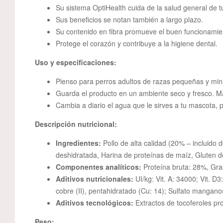
Su sistema OptiHealth cuida de la salud general de 
Sus beneficios se notan también a largo plazo.
Su contenido en fibra promueve el buen funcionamient
Protege el corazón y contribuye a la higiene dental.
Uso y especificaciones:
Pienso para perros adultos de razas pequeñas y min
Guarda el producto en un ambiente seco y fresco. Ma
Cambia a diario el agua que le sirves a tu mascota, p
Descripción nutricional:
Ingredientes:
Pollo de alta calidad (20% – incluido 
deshidratada, Harina de proteínas de maíz, Gluten d
Componentes analíticos:
Proteína bruta: 28%, Gra
Aditivos nutricionales:
UI/kg: Vit. A: 34000; Vit. D3
cobre (II), pentahidratado (Cu: 14); Sulfato mangano
Aditivos tecnológicos:
Extractos de tocoferoles pr
Peso: