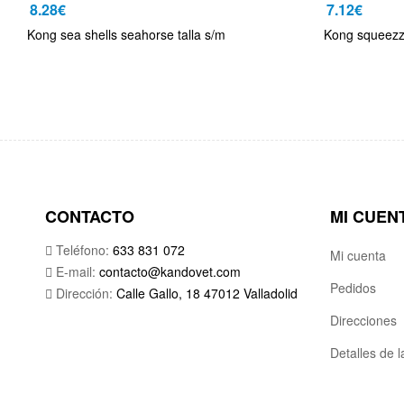
8.28
€
7.12
€
Kong sea shells seahorse talla s/m
Kong squeezz 
CONTACTO
MI CUEN
Teléfono:
633 831 072
Mi cuenta
E-mail:
contacto@kandovet.com
Pedidos
Dirección:
Calle Gallo, 18 47012 Valladolid
Direcciones
Detalles de 