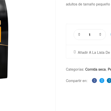
adultos de tamaño pequeño 
Añadir A La Lista D
Categorías:
Comida seca
,
P
Compartir en:
Facebook
Twitte
L