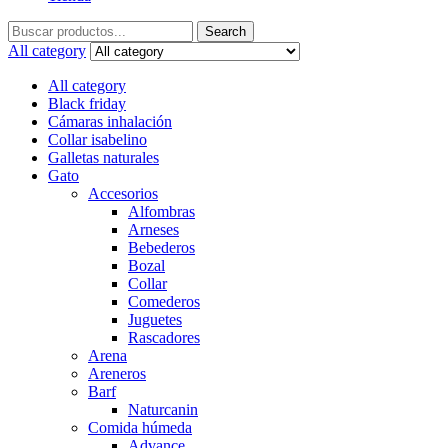
Search
Search
for:
All category
All category
Black friday
Cámaras inhalación
Collar isabelino
Galletas naturales
Gato
Accesorios
Alfombras
Arneses
Bebederos
Bozal
Collar
Comederos
Juguetes
Rascadores
Arena
Areneros
Barf
Naturcanin
Comida húmeda
Advance