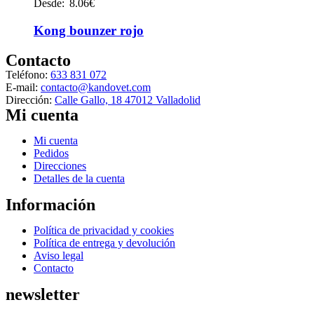
producto
Desde:
8.06
€
elegir
tiene
en
múltiples
Kong bounzer rojo
la
variantes.
página
Las
Contacto
de
opciones
producto
Teléfono:
633 831 072
se
E-mail:
contacto@kandovet.com
pueden
Dirección:
Calle Gallo, 18 47012 Valladolid
elegir
Mi cuenta
en
la
Menú
Mi cuenta
página
Pedidos
de
Direcciones
producto
Detalles de la cuenta
Información
Menú
Política de privacidad y cookies
Política de entrega y devolución
Aviso legal
Contacto
newsletter