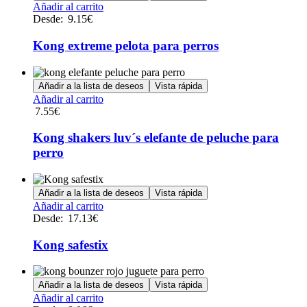
se
Este
Añadir al carrito
pueden
producto
Desde:
9.15
€
elegir
tiene
en
múltiples
Kong extreme pelota para perros
la
variantes.
página
Las
de
opciones
Añadir a la lista de deseos
Vista rápida
producto
se
Añadir al carrito
pueden
7.55
€
elegir
en
Kong shakers luv´s elefante de peluche para
la
perro
página
de
producto
Añadir a la lista de deseos
Vista rápida
Este
Añadir al carrito
producto
Desde:
17.13
€
tiene
múltiples
Kong safestix
variantes.
Las
opciones
Añadir a la lista de deseos
Vista rápida
se
Este
Añadir al carrito
pueden