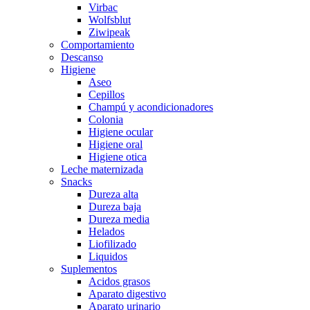
Virbac
Wolfsblut
Ziwipeak
Comportamiento
Descanso
Higiene
Aseo
Cepillos
Champú y acondicionadores
Colonia
Higiene ocular
Higiene oral
Higiene otica
Leche maternizada
Snacks
Dureza alta
Dureza baja
Dureza media
Helados
Liofilizado
Liquidos
Suplementos
Acidos grasos
Aparato digestivo
Aparato urinario