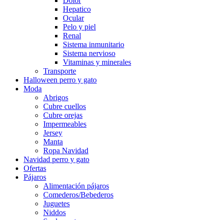
Dolor
Hepatico
Ocular
Pelo y piel
Renal
Sistema inmunitario
Sistema nervioso
Vitaminas y minerales
Transporte
Halloween perro y gato
Moda
Abrigos
Cubre cuellos
Cubre orejas
Impermeables
Jersey
Manta
Ropa Navidad
Navidad perro y gato
Ofertas
Pájaros
Alimentación pájaros
Comederos/Bebederos
Juguetes
Niddos