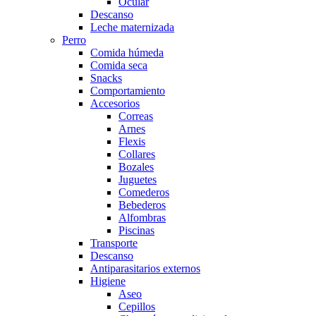
Ocular
Descanso
Leche maternizada
Perro
Comida húmeda
Comida seca
Snacks
Comportamiento
Accesorios
Correas
Arnes
Flexis
Collares
Bozales
Juguetes
Comederos
Bebederos
Alfombras
Piscinas
Transporte
Descanso
Antiparasitarios externos
Higiene
Aseo
Cepillos