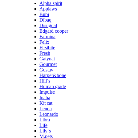
Alpha spirit
Applaws
Bubi
Dibaq
Disugual
Edgard cooper
Farmina
Felix
Firstbite
Fresh
Gatynat
Gourmet
Gustav
Harper&bone
Hill´s
Human grade
Impulse
Inaba
Kit cat
Lenda
Leonardo
Libra
Life
Lily´s
M.pets