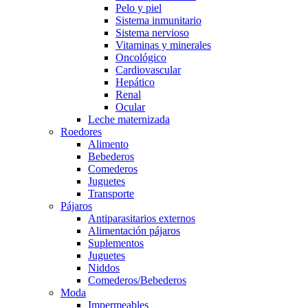
Pelo y piel
Sistema inmunitario
Sistema nervioso
Vitaminas y minerales
Oncológico
Cardiovascular
Hepático
Renal
Ocular
Leche maternizada
Roedores
Alimento
Bebederos
Comederos
Juguetes
Transporte
Pájaros
Antiparasitarios externos
Alimentación pájaros
Suplementos
Juguetes
Niddos
Comederos/Bebederos
Moda
Impermeables