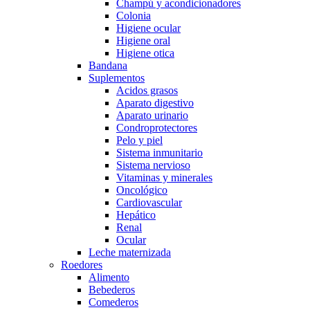
Champú y acondicionadores
Colonia
Higiene ocular
Higiene oral
Higiene otica
Bandana
Suplementos
Acidos grasos
Aparato digestivo
Aparato urinario
Condroprotectores
Pelo y piel
Sistema inmunitario
Sistema nervioso
Vitaminas y minerales
Oncológico
Cardiovascular
Hepático
Renal
Ocular
Leche maternizada
Roedores
Alimento
Bebederos
Comederos