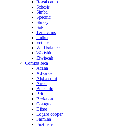
Royal canin
Schesir
Simba
Specific
Stuzzy
Suki
Terra canis
Úniko
Vetline
Wild balance
Wolfsblut
Ziwipeak
Comida seca
Acana
Advance
Alpha spirit
Arion
Belcando
Brit
Brokaton
Cotagro
Dibaq
Edgard cooper
Farmina
Firstmate