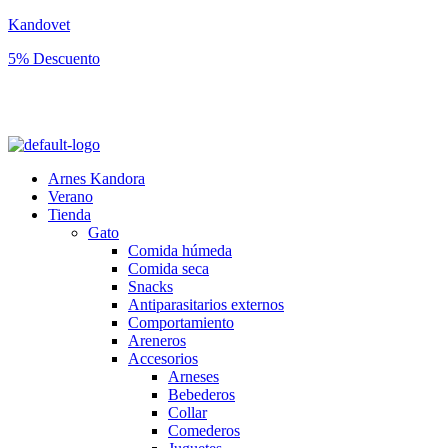
Kandovet
5% Descuento
Regístrate y consigue un código descuento del 5% en tu primera
compra.
Arnes Kandora
Verano
Tienda
Gato
Comida húmeda
Comida seca
Snacks
Antiparasitarios externos
Comportamiento
Areneros
Accesorios
Arneses
Bebederos
Collar
Comederos