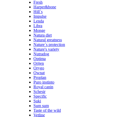
Fresh
Harper&bone
Hill´s
Impulse
Lenda
Libra
Monge
Natura diet
Natural greatness
Nature´s protection
Nature's variety
Nutradog
Optima
Orijen
Orygo
Ownat
Proplan
Puro instinto
Royal canin
Schesir
Specific
Suki
Sum sum
Taste of the wild
Vetline