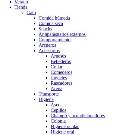
Verano
Tienda
Gato
Comida húmeda
Comida seca
Snacks
Antiparasitarios externos
Comportamiento
Areneros
Accesorios
Arneses
Bebederos
Collar
Comederos
Juguetes
Rascadores
Arena
Transporte
Higiene
Aseo
Cepillos
Champú y acondicionadores
Colonia
Higiene ocular
Higiene oral