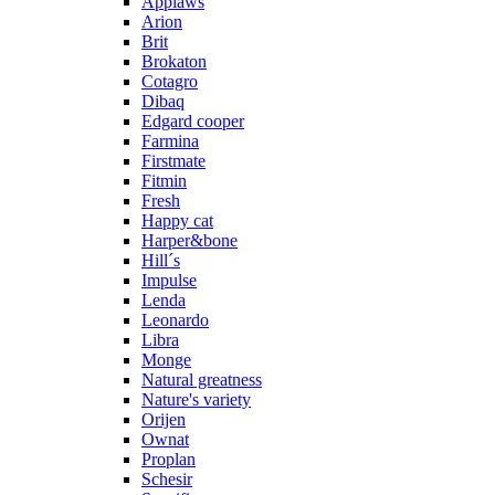
Applaws
Arion
Brit
Brokaton
Cotagro
Dibaq
Edgard cooper
Farmina
Firstmate
Fitmin
Fresh
Happy cat
Harper&bone
Hill´s
Impulse
Lenda
Leonardo
Libra
Monge
Natural greatness
Nature's variety
Orijen
Ownat
Proplan
Schesir