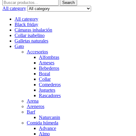
Search
Search
for:
All category
All category
Black friday
Cámaras inhalación
Collar isabelino
Galletas naturales
Gato
Accesorios
Alfombras
Arneses
Bebederos
Bozal
Collar
Comederos
Juguetes
Rascadores
Arena
Areneros
Barf
Naturcanin
Comida húmeda
Advance
Almo