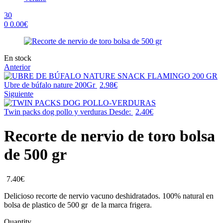
30
0
0.00
€
Menu
Availability:
En stock
Anterior
Ubre de búfalo nature 200Gr
2.98
€
Siguiente
Twin packs dog pollo y verduras
Desde:
2.40
€
Recorte de nervio de toro bolsa
de 500 gr
7.40
€
Delicioso recorte de nervio vacuno deshidratados. 100% natural en
bolsa de plastico de 500 gr de la marca frigera.
Quantity