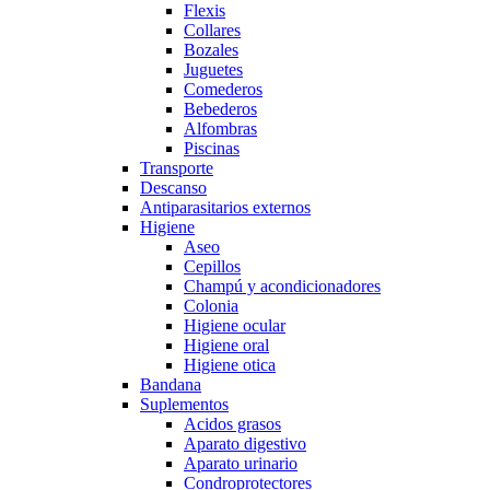
Flexis
Collares
Bozales
Juguetes
Comederos
Bebederos
Alfombras
Piscinas
Transporte
Descanso
Antiparasitarios externos
Higiene
Aseo
Cepillos
Champú y acondicionadores
Colonia
Higiene ocular
Higiene oral
Higiene otica
Bandana
Suplementos
Acidos grasos
Aparato digestivo
Aparato urinario
Condroprotectores