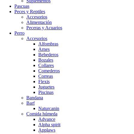
Suplementos
Pascuas
Peces y Reptiles
Accesorios
Alimentación
Peceras y Acuarios
Perro
Accesorios
Alfombras
Arnes
Bebederos
Bozales
Collares
Comederos
Correas
Flexis
Juguetes
Piscinas
Bandana
Barf
Naturcanin
Comida húmeda
Advance
Alpha spirit
Applaws