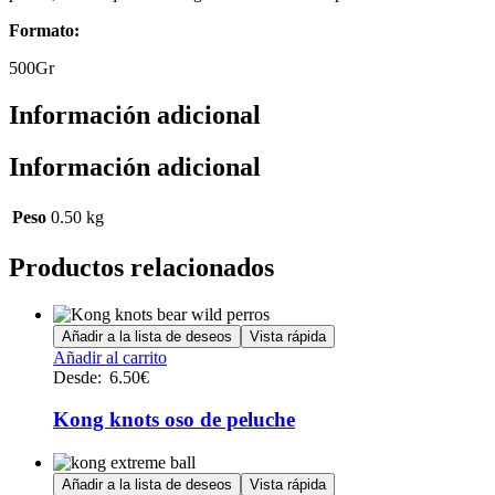
Formato:
500Gr
Información adicional
Información adicional
Peso
0.50 kg
Productos relacionados
Añadir a la lista de deseos
Vista rápida
Este
Añadir al carrito
producto
Desde:
6.50
€
tiene
múltiples
Kong knots oso de peluche
variantes.
Las
opciones
Añadir a la lista de deseos
Vista rápida