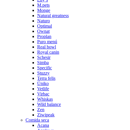
M.pets
Monge
Natural greatness
Naturo
Optimal
Ownat
Proplan
Puro menú
Real bowl
Royal canin
Schesir
Simba
Specific
Stuzzy
Terra felis
Úniko
Vetlife
Virbac
Whiskas
Wild balance
Zen
Ziwipeak
Comida seca
Acana