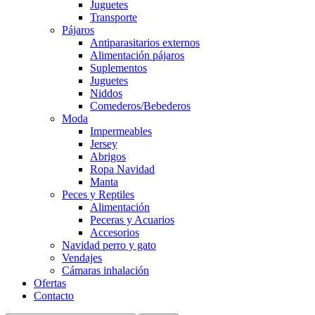
Juguetes
Transporte
Pájaros
Antiparasitarios externos
Alimentación pájaros
Suplementos
Juguetes
Niddos
Comederos/Bebederos
Moda
Impermeables
Jersey
Abrigos
Ropa Navidad
Manta
Peces y Reptiles
Alimentación
Peceras y Acuarios
Accesorios
Navidad perro y gato
Vendajes
Cámaras inhalación
Ofertas
Contacto