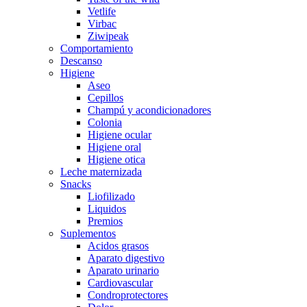
Vetlife
Virbac
Ziwipeak
Comportamiento
Descanso
Higiene
Aseo
Cepillos
Champú y acondicionadores
Colonia
Higiene ocular
Higiene oral
Higiene otica
Leche maternizada
Snacks
Liofilizado
Liquidos
Premios
Suplementos
Acidos grasos
Aparato digestivo
Aparato urinario
Cardiovascular
Condroprotectores