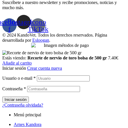
Suscríbete a nuestro newsletter y recibe promociones, noticias y
mucho más.
acebook-
Instagram
Icono
f
TikTok
© 2024 KandoVet. Todos los derechos reservados. Página
desarrollada por
Esloogan
.
Estás viendo:
Recorte de nervio de toro bolsa de 500 gr
7.40
€
Añadir al carrito
Iniciar sesión
Crear cuenta nueva
Usuario o e-mail
*
Contraseña
*
Iniciar sesión
¿Contraseña olvidada?
Menú principal
Arnes Kandora