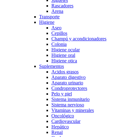
Juguetes
Rascadores
Arena
Transporte
Higiene
Aseo
Cepillos
Champú y acondicionadores
Colonia
Higiene ocular
Higiene oral
Higiene otica
Suplementos
Acidos grasos
Aparato digestivo
Aparato urinario
Condroprotectores
Pelo y piel
Sistema inmunitario
Sistema nervioso
Vitaminas y minerales
Oncológico
Cardiovascular
Hepático
Renal