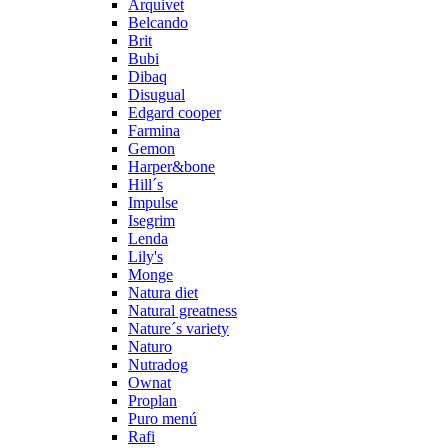
Arquivet
Belcando
Brit
Bubi
Dibaq
Disugual
Edgard cooper
Farmina
Gemon
Harper&bone
Hill´s
Impulse
Isegrim
Lenda
Lily's
Monge
Natura diet
Natural greatness
Nature´s variety
Naturo
Nutradog
Ownat
Proplan
Puro menú
Rafi