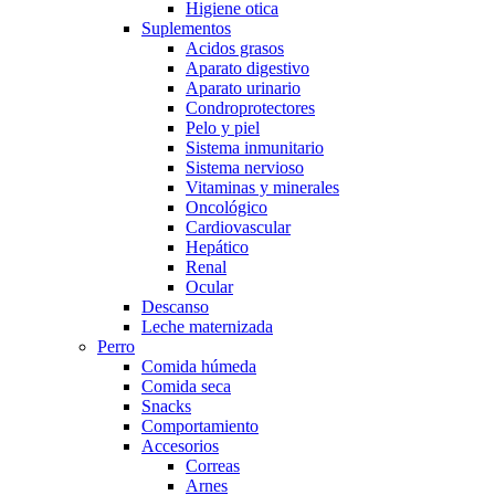
Higiene otica
Suplementos
Acidos grasos
Aparato digestivo
Aparato urinario
Condroprotectores
Pelo y piel
Sistema inmunitario
Sistema nervioso
Vitaminas y minerales
Oncológico
Cardiovascular
Hepático
Renal
Ocular
Descanso
Leche maternizada
Perro
Comida húmeda
Comida seca
Snacks
Comportamiento
Accesorios
Correas
Arnes