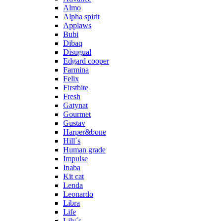
Almo
Alpha spirit
Applaws
Bubi
Dibaq
Disugual
Edgard cooper
Farmina
Felix
Firstbite
Fresh
Gatynat
Gourmet
Gustav
Harper&bone
Hill´s
Human grade
Impulse
Inaba
Kit cat
Lenda
Leonardo
Libra
Life
Lily´s