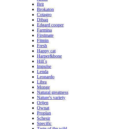
Brit
Brokaton
Cotagro
Dibaq
Edgard cooper
Farmina
Firstmate
Fitmin
Fresh
Happy cat
Harper&bone
Hill´s
Impulse
Lenda
Leonardo
Libra
Monge
Natural greatness
Nature's variety
Orijen
Ownat
Proplan
Schesir
Specific
Taste of the wild