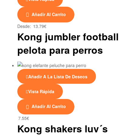
Este
Añadir Al Carrito
producto
tiene
Desde:
13.79
€
múltiples
Kong jumbler football
variantes.
pelota para perros
Las
opciones
se
pueden
elegir
Añadir A La Lista De Deseos
en
la
Vista Rápida
página
de
Añadir Al Carrito
producto
7.55
€
Kong shakers luv´s