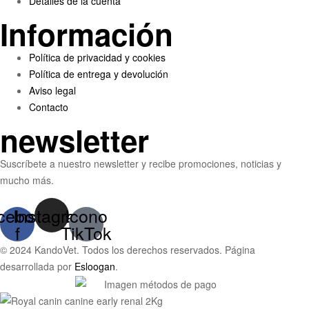
Detalles de la cuenta
Información
Menú
Política de privacidad y cookies
Política de entrega y devolución
Aviso legal
Contacto
newsletter
Suscríbete a nuestro newsletter y recibe promociones, noticias y
mucho más.
cebook-
Instagram
Icono
f
TikTok
© 2024 KandoVet. Todos los derechos reservados. Página
desarrollada por
Esloogan
.