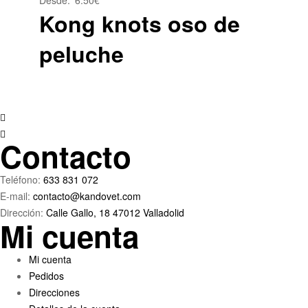
Desde:
6.50
€
múltiples
Kong knots oso de
variantes.
peluche
Las
opciones
se
pueden
elegir
en
Contacto
la
página
de
Teléfono:
633 831 072
producto
E-mail:
contacto@kandovet.com
Dirección:
Calle Gallo, 18 47012 Valladolid
Mi cuenta
Menú
Mi cuenta
Pedidos
Direcciones