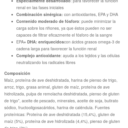
Especialmente desarrollado
: para favorecer la función
renal en las fases iniciales
Combinación sinérgica:
con
antioxidantes, EPA y DHA
Contenido moderado de fósforo
: puede minimizar la
carga sobre los riñones, ya que éstos pueden no ser
capaces de filtrar eficazmente el fósforo de la sangre
EPA
+ DHA: enriquecidos
con ácidos grasos omega-3 de
cadena larga para favorecer la función renal
Complejo antioxidante
: ayuda a los tejidos y las células
neutralizando los radicales libres
Composición
Maíz, proteína de ave deshidratada, harina de pienso de trigo,
arroz, trigo, grasa animal, gluten de maíz, proteína de ave
hidrolizada, pulpa de remolacha deshidratada, pienso de gluten
de trigo*, aceite de pescado, minerales, aceite de soja, butirato
sódico, fructooligosacáridos, harina de caléndula. Fuentes
proteínicas: Proteína de ave deshidratada (15,4%), gluten de
maíz (5%), proteína de ave hidrolizada (4,4%), pienso de gluten