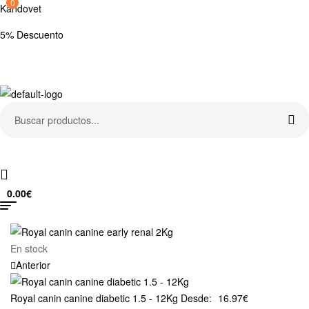
0
Kandovet
5% Descuento
Regístrate y consigue un código descuento del 5% en tu primera
compra.
Search
for:
0.00
€
Menu
Availability:
En stock
Anterior
Royal canin canine diabetic 1.5 - 12Kg
Desde:
16.97
€