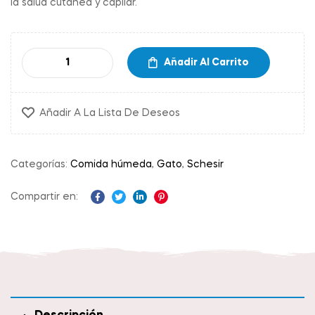
la salud cutánea y capilar.
Añadir Al Carrito
Añadir A La Lista De Deseos
Categorías:
Comida húmeda
,
Gato
,
Schesir
Compartir en:
Facebook
Twitter
Linkedin
Pinterest