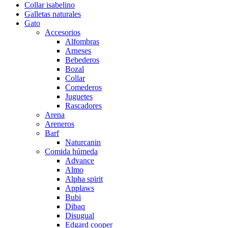
Collar isabelino
Galletas naturales
Gato
Accesorios
Alfombras
Arneses
Bebederos
Bozal
Collar
Comederos
Juguetes
Rascadores
Arena
Areneros
Barf
Naturcanin
Comida húmeda
Advance
Almo
Alpha spirit
Applaws
Bubi
Dibaq
Disugual
Edgard cooper