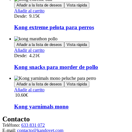
Añadir a la lista de deseos
Vista rápida
Este
Añadir al carrito
producto
Desde:
9.15
€
tiene
múltiples
Kong extreme pelota para perros
variantes.
Las
opciones
Añadir a la lista de deseos
Vista rápida
se
Este
Añadir al carrito
pueden
producto
Desde:
4.21
€
elegir
tiene
en
múltiples
Kong snacks para morder de pollo
la
variantes.
página
Las
de
opciones
Añadir a la lista de deseos
Vista rápida
producto
se
Añadir al carrito
pueden
10.60
€
elegir
en
Kong yarnimals mono
la
página
Contacto
de
producto
Teléfono:
633 831 072
E-mail:
contacto@kandovet.com