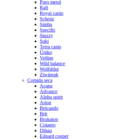
Puro menú
Rafi
Royal canin
Schesir
Simba
Specific
Stuzzy
Suki
Terra canis
Úniko
Vetline
Wild balance
Wolfsblut
Ziwipeak
Comida seca
Acana
Advance
Alpha spirit
Arion
Belcando
Brit
Brokaton
Cotagro
Dibaq
Edgard cooper