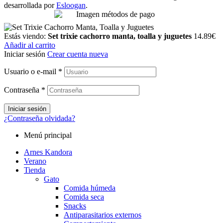
desarrollada por
Esloogan
.
Estás viendo:
Set trixie cachorro manta, toalla y juguetes
14.89
€
Añadir al carrito
Iniciar sesión
Crear cuenta nueva
Usuario o e-mail
*
Contraseña
*
Iniciar sesión
¿Contraseña olvidada?
Menú principal
Arnes Kandora
Verano
Tienda
Gato
Comida húmeda
Comida seca
Snacks
Antiparasitarios externos