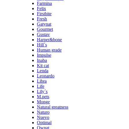
Farmina
Felix
Firstbite
Fresh
Gatynat
Gourmet
Gustav
Harper&bone
Hill´s
Human grade
Impulse
Inaba
Kit cat
Lenda
Leonardo
Libra
Life
Lily´s
M.pets
Monge
Natural greatness
Naturo
Nuevo
Optimal
Ownat