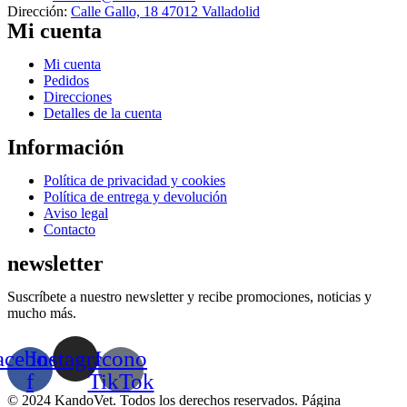
Dirección:
Calle Gallo, 18 47012 Valladolid
Mi cuenta
Menú
Mi cuenta
Pedidos
Direcciones
Detalles de la cuenta
Información
Menú
Política de privacidad y cookies
Política de entrega y devolución
Aviso legal
Contacto
newsletter
Suscríbete a nuestro newsletter y recibe promociones, noticias y
mucho más.
acebook-
Instagram
Icono
f
TikTok
© 2024 KandoVet. Todos los derechos reservados. Página