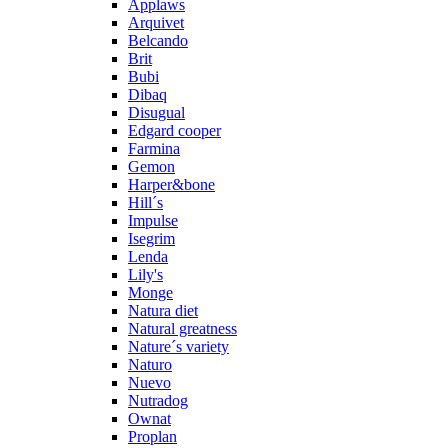
Applaws
Arquivet
Belcando
Brit
Bubi
Dibaq
Disugual
Edgard cooper
Farmina
Gemon
Harper&bone
Hill´s
Impulse
Isegrim
Lenda
Lily's
Monge
Natura diet
Natural greatness
Nature´s variety
Naturo
Nuevo
Nutradog
Ownat
Proplan