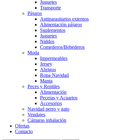
Juguetes
Transporte
Pájaros
Antiparasitarios externos
Alimentación pájaros
Suplementos
Juguetes
Niddos
Comederos/Bebederos
Moda
Impermeables
Jersey
Abrigos
Ropa Navidad
Manta
Peces y Reptiles
Alimentación
Peceras y Acuarios
Accesorios
Navidad perro y gato
Vendajes
Cámaras inhalación
Ofertas
Contacto