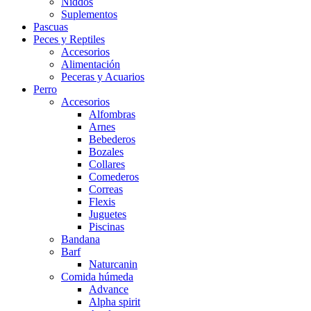
Niddos
Suplementos
Pascuas
Peces y Reptiles
Accesorios
Alimentación
Peceras y Acuarios
Perro
Accesorios
Alfombras
Arnes
Bebederos
Bozales
Collares
Comederos
Correas
Flexis
Juguetes
Piscinas
Bandana
Barf
Naturcanin
Comida húmeda
Advance
Alpha spirit