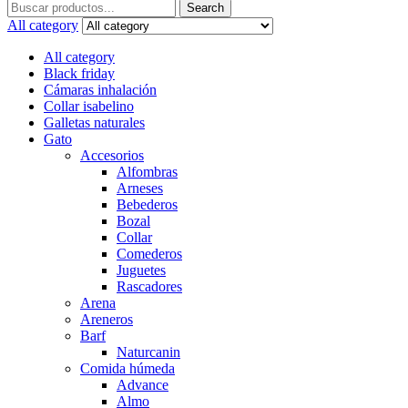
Search
Search
for:
All category
All category
Black friday
Cámaras inhalación
Collar isabelino
Galletas naturales
Gato
Accesorios
Alfombras
Arneses
Bebederos
Bozal
Collar
Comederos
Juguetes
Rascadores
Arena
Areneros
Barf
Naturcanin
Comida húmeda
Advance
Almo