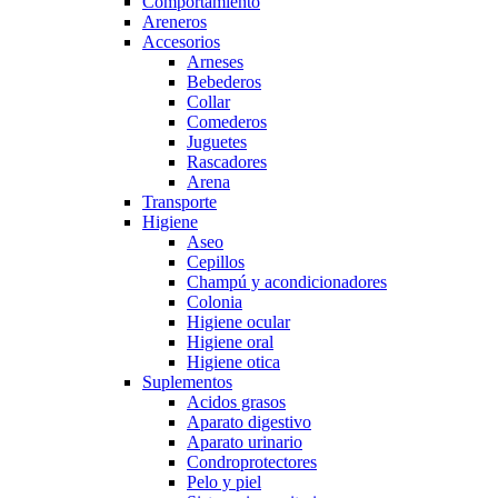
Comportamiento
Areneros
Accesorios
Arneses
Bebederos
Collar
Comederos
Juguetes
Rascadores
Arena
Transporte
Higiene
Aseo
Cepillos
Champú y acondicionadores
Colonia
Higiene ocular
Higiene oral
Higiene otica
Suplementos
Acidos grasos
Aparato digestivo
Aparato urinario
Condroprotectores
Pelo y piel