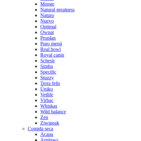
Monge
Natural greatness
Naturo
Nuevo
Optimal
Ownat
Proplan
Puro menú
Real bowl
Royal canin
Schesir
Simba
Specific
Stuzzy
Terra felis
Úniko
Vetlife
Virbac
Whiskas
Wild balance
Zen
Ziwipeak
Comida seca
Acana
Applaws