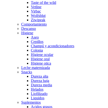
Taste of the wild
Vetline
Virbac
Wolfsblut
Ziwipeak
Comportamiento
Descanso
Higiene
Aseo
Cepillos
Champú y acondicionadores
Colonia
Higiene ocular
Higiene oral
Higiene otica
Leche maternizada
Snacks
Dureza alta
Dureza baja
Dureza media
Helados
Liofilizado
Liquidos
Suplementos
Acidos grasos