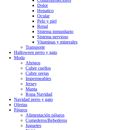
Condroprotectores
Dolor
Hepatico
Ocular
Pelo y piel
Renal
Sistema inmunitario
Sistema nervioso
Vitaminas y minerales
Transporte
Halloween perro y gato
Moda
Abrigos
Cubre cuellos
Cubre orejas
Impermeables
Jersey
Manta
Ropa Navidad
Navidad perro y gato
Ofertas
Pájaros
Alimentación pájaros
Comederos/Bebederos
Juguetes