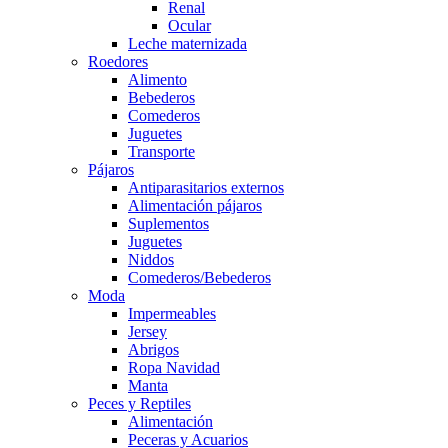
Renal
Ocular
Leche maternizada
Roedores
Alimento
Bebederos
Comederos
Juguetes
Transporte
Pájaros
Antiparasitarios externos
Alimentación pájaros
Suplementos
Juguetes
Niddos
Comederos/Bebederos
Moda
Impermeables
Jersey
Abrigos
Ropa Navidad
Manta
Peces y Reptiles
Alimentación
Peceras y Acuarios