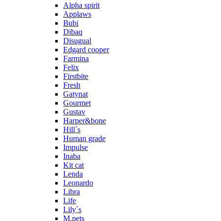
Alpha spirit
Applaws
Bubi
Dibaq
Disugual
Edgard cooper
Farmina
Felix
Firstbite
Fresh
Gatynat
Gourmet
Gustav
Harper&bone
Hill´s
Human grade
Impulse
Inaba
Kit cat
Lenda
Leonardo
Libra
Life
Lily´s
M.pets