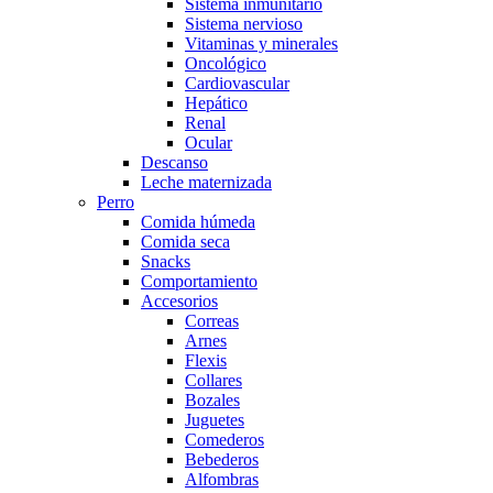
Sistema inmunitario
Sistema nervioso
Vitaminas y minerales
Oncológico
Cardiovascular
Hepático
Renal
Ocular
Descanso
Leche maternizada
Perro
Comida húmeda
Comida seca
Snacks
Comportamiento
Accesorios
Correas
Arnes
Flexis
Collares
Bozales
Juguetes
Comederos
Bebederos
Alfombras