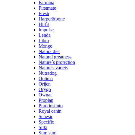
Farmina
Firstmate
Fresh
Harper&bone
Hill´s
Impulse
Lenda
Libra
Monge
Natura diet
Natural greatness
Nature´s protection
Nature's variety
Nutradog
Optima
Orijen
Orygo
Ownat
Proplan
Puro instinto
Royal canin
Schesir
Specific
Suki
Sum sum