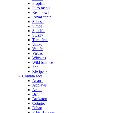
Proplan
Puro menú
Real bowl
Royal canin
Schesir
Simba
Specific
Stuzzy
Terra felis
Úniko
Vetlife
Virbac
Whiskas
Wild balance
Zen
Ziwipeak
Comida seca
Acana
Applaws
Arion
Brit
Brokaton
Cotagro
Dibaq
Edgard cooper