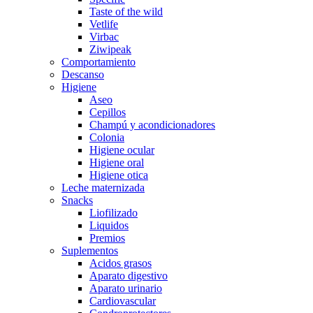
Taste of the wild
Vetlife
Virbac
Ziwipeak
Comportamiento
Descanso
Higiene
Aseo
Cepillos
Champú y acondicionadores
Colonia
Higiene ocular
Higiene oral
Higiene otica
Leche maternizada
Snacks
Liofilizado
Liquidos
Premios
Suplementos
Acidos grasos
Aparato digestivo
Aparato urinario
Cardiovascular