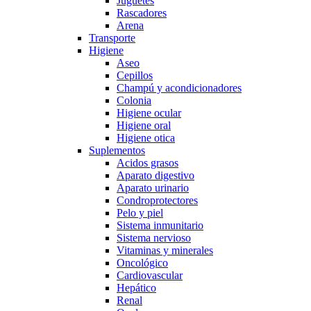
Juguetes
Rascadores
Arena
Transporte
Higiene
Aseo
Cepillos
Champú y acondicionadores
Colonia
Higiene ocular
Higiene oral
Higiene otica
Suplementos
Acidos grasos
Aparato digestivo
Aparato urinario
Condroprotectores
Pelo y piel
Sistema inmunitario
Sistema nervioso
Vitaminas y minerales
Oncológico
Cardiovascular
Hepático
Renal