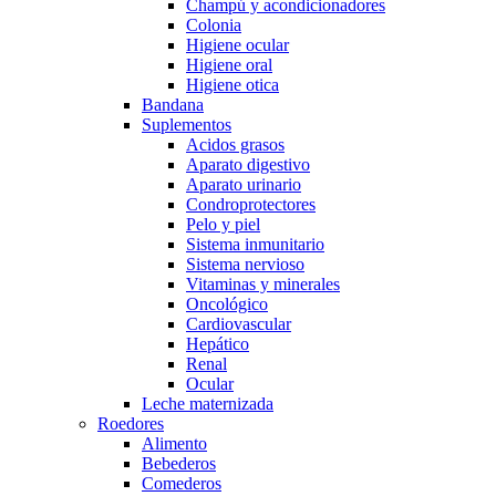
Champú y acondicionadores
Colonia
Higiene ocular
Higiene oral
Higiene otica
Bandana
Suplementos
Acidos grasos
Aparato digestivo
Aparato urinario
Condroprotectores
Pelo y piel
Sistema inmunitario
Sistema nervioso
Vitaminas y minerales
Oncológico
Cardiovascular
Hepático
Renal
Ocular
Leche maternizada
Roedores
Alimento
Bebederos
Comederos