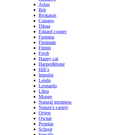
Arion
Brit
Brokaton
Cotagro
Dibaq
Edgard cooper
Farmina
Firstmate
Fitmin
Fresh
Happy cat
Harper&bone
Hill´s
Impulse
Lenda
Leonardo
Libra
Monge
Natural greatness
Nature's variety
Orijen
Ownat
Proplan
Schesir
Specific