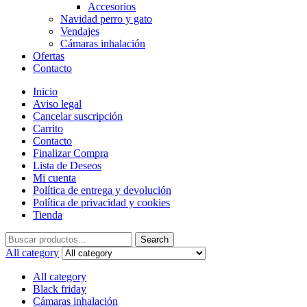
Accesorios
Navidad perro y gato
Vendajes
Cámaras inhalación
Ofertas
Contacto
Inicio
Aviso legal
Cancelar suscripción
Carrito
Contacto
Finalizar Compra
Lista de Deseos
Mi cuenta
Política de entrega y devolución
Política de privacidad y cookies
Tienda
Search
Search
for:
All category
All category
Black friday
Cámaras inhalación