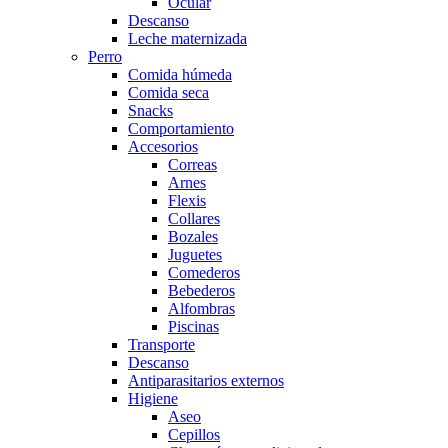
Ocular
Descanso
Leche maternizada
Perro
Comida húmeda
Comida seca
Snacks
Comportamiento
Accesorios
Correas
Arnes
Flexis
Collares
Bozales
Juguetes
Comederos
Bebederos
Alfombras
Piscinas
Transporte
Descanso
Antiparasitarios externos
Higiene
Aseo
Cepillos