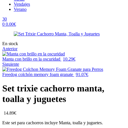
Vendajes
Verano
30
0
0.00
€
Menu
Availability:
En stock
Anterior
Manta con brillo en la oscuridad
10.29
€
Siguiente
Freedog colchón memory foam granate
91.07
€
Set trixie cachorro manta,
toalla y juguetes
14.89
€
Este set para cachorros incluye Manta, toalla y juguetes.