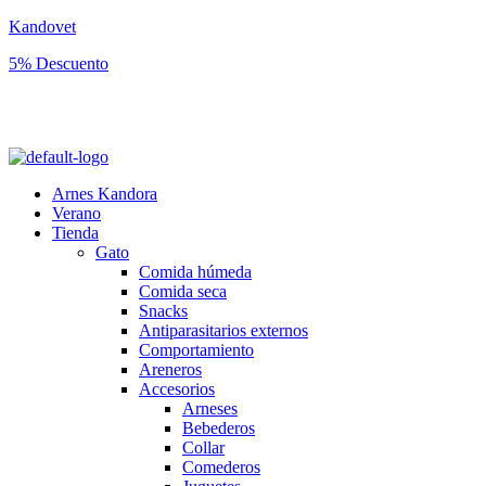
Kandovet
5% Descuento
Regístrate y consigue un código descuento del 5% en tu primera
compra.
Arnes Kandora
Verano
Tienda
Gato
Comida húmeda
Comida seca
Snacks
Antiparasitarios externos
Comportamiento
Areneros
Accesorios
Arneses
Bebederos
Collar
Comederos