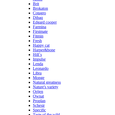
Brit
Brokaton
Cotagro
Dibaq
Edgard cooper
Farmina
Firstmate
Fitmin
Fresh
Happy cat
Harper&bone
Hill´s
Impulse
Lenda
Leonardo
Libra
Monge
Natural greatness
Nature's variety
Orijen
Ownat
Proplan
Schesir
Specific
Taste of the wild