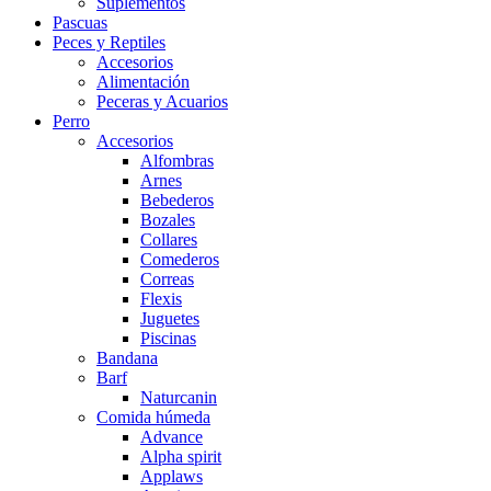
Suplementos
Pascuas
Peces y Reptiles
Accesorios
Alimentación
Peceras y Acuarios
Perro
Accesorios
Alfombras
Arnes
Bebederos
Bozales
Collares
Comederos
Correas
Flexis
Juguetes
Piscinas
Bandana
Barf
Naturcanin
Comida húmeda
Advance
Alpha spirit
Applaws