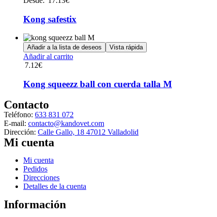
Desde:
17.13
€
tiene
múltiples
Kong safestix
variantes.
Las
opciones
Añadir a la lista de deseos
Vista rápida
se
Añadir al carrito
pueden
7.12
€
elegir
en
Kong squeezz ball con cuerda talla M
la
página
Contacto
de
producto
Teléfono:
633 831 072
E-mail:
contacto@kandovet.com
Dirección:
Calle Gallo, 18 47012 Valladolid
Mi cuenta
Menú
Mi cuenta
Pedidos
Direcciones
Detalles de la cuenta
Información