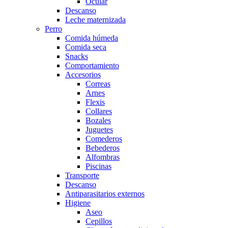
Ocular
Descanso
Leche maternizada
Perro
Comida húmeda
Comida seca
Snacks
Comportamiento
Accesorios
Correas
Arnes
Flexis
Collares
Bozales
Juguetes
Comederos
Bebederos
Alfombras
Piscinas
Transporte
Descanso
Antiparasitarios externos
Higiene
Aseo
Cepillos