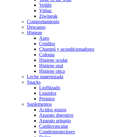
Vetlife
Virbac
Ziwipeak
Comportamiento
Descanso
Higiene
Aseo
Cepillos
Champú y acondicionadores
Colonia
Higiene ocular
Higiene oral
Higiene otica
Leche maternizada
Snacks
Liofilizado
Liquidos
Premios
Suplementos
Acidos grasos
Aparato digestivo
Aparato urinario
Cardiovascular
Condroprotectores