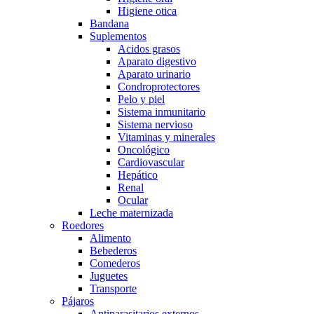
Higiene otica
Bandana
Suplementos
Acidos grasos
Aparato digestivo
Aparato urinario
Condroprotectores
Pelo y piel
Sistema inmunitario
Sistema nervioso
Vitaminas y minerales
Oncológico
Cardiovascular
Hepático
Renal
Ocular
Leche maternizada
Roedores
Alimento
Bebederos
Comederos
Juguetes
Transporte
Pájaros
Antiparasitarios externos