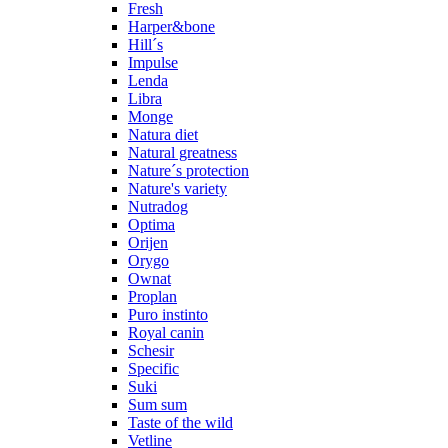
Fresh
Harper&bone
Hill´s
Impulse
Lenda
Libra
Monge
Natura diet
Natural greatness
Nature´s protection
Nature's variety
Nutradog
Optima
Orijen
Orygo
Ownat
Proplan
Puro instinto
Royal canin
Schesir
Specific
Suki
Sum sum
Taste of the wild
Vetline