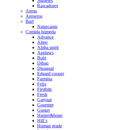
Juguetes
Rascadores
Arena
Areneros
Barf
Naturcanin
Comida húmeda
Advance
Almo
Alpha spirit
Applaws
Bubi
Dibaq
Disugual
Edgard cooper
Farmina
Felix
Firstbite
Fresh
Gatynat
Gourmet
Gustav
Harper&bone
Hill´s
Human grade