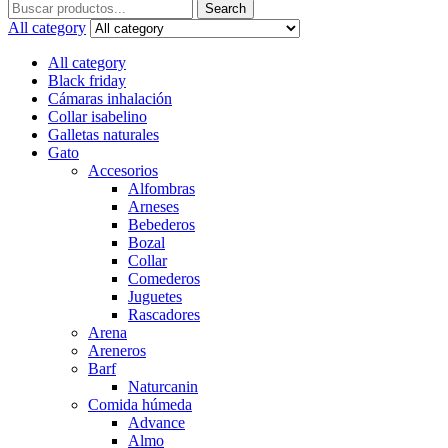
Search
Search
for:
All category
All category
Black friday
Cámaras inhalación
Collar isabelino
Galletas naturales
Gato
Accesorios
Alfombras
Arneses
Bebederos
Bozal
Collar
Comederos
Juguetes
Rascadores
Arena
Areneros
Barf
Naturcanin
Comida húmeda
Advance
Almo