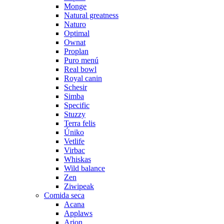
Monge
Natural greatness
Naturo
Optimal
Ownat
Proplan
Puro menú
Real bowl
Royal canin
Schesir
Simba
Specific
Stuzzy
Terra felis
Úniko
Vetlife
Virbac
Whiskas
Wild balance
Zen
Ziwipeak
Comida seca
Acana
Applaws
Arion