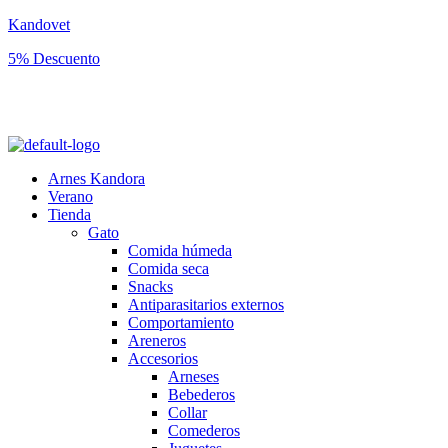
Kandovet
5% Descuento
Regístrate y consigue un código descuento del 5% en tu primera
compra.
Arnes Kandora
Verano
Tienda
Gato
Comida húmeda
Comida seca
Snacks
Antiparasitarios externos
Comportamiento
Areneros
Accesorios
Arneses
Bebederos
Collar
Comederos