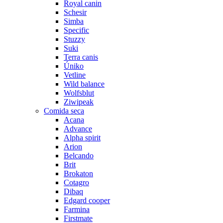
Royal canin
Schesir
Simba
Specific
Stuzzy
Suki
Terra canis
Úniko
Vetline
Wild balance
Wolfsblut
Ziwipeak
Comida seca
Acana
Advance
Alpha spirit
Arion
Belcando
Brit
Brokaton
Cotagro
Dibaq
Edgard cooper
Farmina
Firstmate