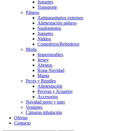
Juguetes
Transporte
Pájaros
Antiparasitarios externos
Alimentación pájaros
Suplementos
Juguetes
Niddos
Comederos/Bebederos
Moda
Impermeables
Jersey
Abrigos
Ropa Navidad
Manta
Peces y Reptiles
Alimentación
Peceras y Acuarios
Accesorios
Navidad perro y gato
Vendajes
Cámaras inhalación
Ofertas
Contacto