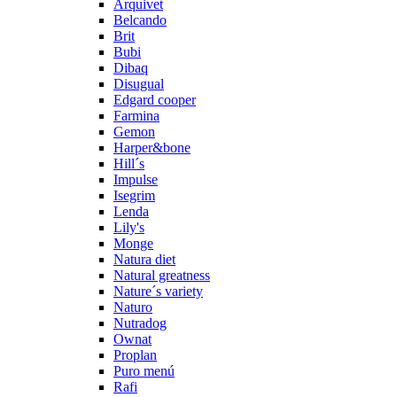
Arquivet
Belcando
Brit
Bubi
Dibaq
Disugual
Edgard cooper
Farmina
Gemon
Harper&bone
Hill´s
Impulse
Isegrim
Lenda
Lily's
Monge
Natura diet
Natural greatness
Nature´s variety
Naturo
Nutradog
Ownat
Proplan
Puro menú
Rafi