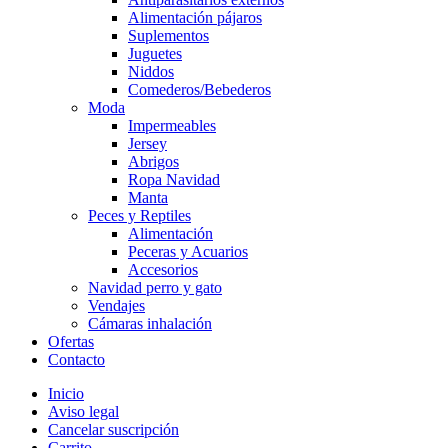
Alimentación pájaros
Suplementos
Juguetes
Niddos
Comederos/Bebederos
Moda
Impermeables
Jersey
Abrigos
Ropa Navidad
Manta
Peces y Reptiles
Alimentación
Peceras y Acuarios
Accesorios
Navidad perro y gato
Vendajes
Cámaras inhalación
Ofertas
Contacto
Inicio
Aviso legal
Cancelar suscripción
Carrito