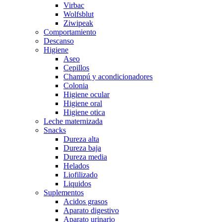
Virbac
Wolfsblut
Ziwipeak
Comportamiento
Descanso
Higiene
Aseo
Cepillos
Champú y acondicionadores
Colonia
Higiene ocular
Higiene oral
Higiene otica
Leche maternizada
Snacks
Dureza alta
Dureza baja
Dureza media
Helados
Liofilizado
Liquidos
Suplementos
Acidos grasos
Aparato digestivo
Aparato urinario