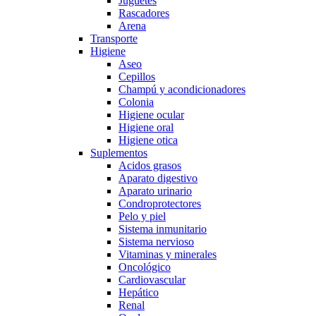
Juguetes
Rascadores
Arena
Transporte
Higiene
Aseo
Cepillos
Champú y acondicionadores
Colonia
Higiene ocular
Higiene oral
Higiene otica
Suplementos
Acidos grasos
Aparato digestivo
Aparato urinario
Condroprotectores
Pelo y piel
Sistema inmunitario
Sistema nervioso
Vitaminas y minerales
Oncológico
Cardiovascular
Hepático
Renal