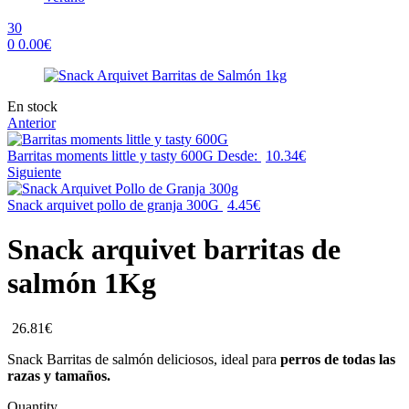
30
0
0.00
€
Menu
Availability:
En stock
Anterior
Barritas moments little y tasty 600G
Desde:
10.34
€
Siguiente
Snack arquivet pollo de granja 300G
4.45
€
Snack arquivet barritas de
salmón 1Kg
26.81
€
Snack Barritas de salmón deliciosos, ideal para
perros de todas las
razas y tamaños.
Quantity