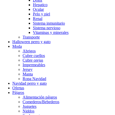
Dolor
Hepatico
Ocular
Pelo y piel
Renal
Sistema inmunitario
Sistema nervioso
Vitaminas y minerales
Transporte
Halloween perro y gato
Moda
Abrigos
Cubre cuellos
Cubre orejas
Impermeables
Jersey
Manta
Ropa Navidad
Navidad perro y gato
Ofertas
Pájaros
Alimentación pájaros
Comederos/Bebederos
Juguetes
Niddos