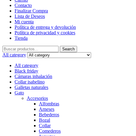
Contacto
Finalizar Compra
Lista de Deseos
Mi cuenta
Política de entrega y devolución
Política de privacidad y cookies
Tienda
Search
Search
for:
All category
All category
Black friday
Cámaras inhalación
Collar isabelino
Galletas naturales
Gato
Accesorios
Alfombras
Arneses
Bebederos
Bozal
Collar
Comederos