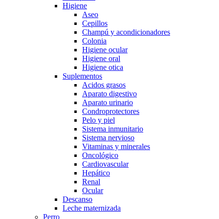
Higiene
Aseo
Cepillos
Champú y acondicionadores
Colonia
Higiene ocular
Higiene oral
Higiene otica
Suplementos
Acidos grasos
Aparato digestivo
Aparato urinario
Condroprotectores
Pelo y piel
Sistema inmunitario
Sistema nervioso
Vitaminas y minerales
Oncológico
Cardiovascular
Hepático
Renal
Ocular
Descanso
Leche maternizada
Perro