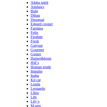
Alpha spirit
Applaws
Bubi
Dibaq
Disugual
Edgard cooper
Farmina
Felix
Firstbite
Fresh
Gatynat
Gourmet
Gustav
Harper&bone
Hill´s
Human grade
Impulse
Inaba
Kit cat
Lenda
Leonardo
Libra
Life
Lily´s
M.pets