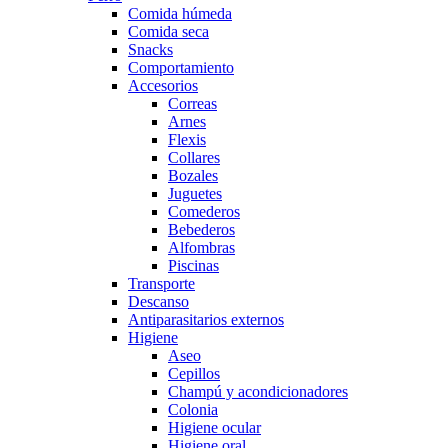
Comida húmeda
Comida seca
Snacks
Comportamiento
Accesorios
Correas
Arnes
Flexis
Collares
Bozales
Juguetes
Comederos
Bebederos
Alfombras
Piscinas
Transporte
Descanso
Antiparasitarios externos
Higiene
Aseo
Cepillos
Champú y acondicionadores
Colonia
Higiene ocular
Higiene oral