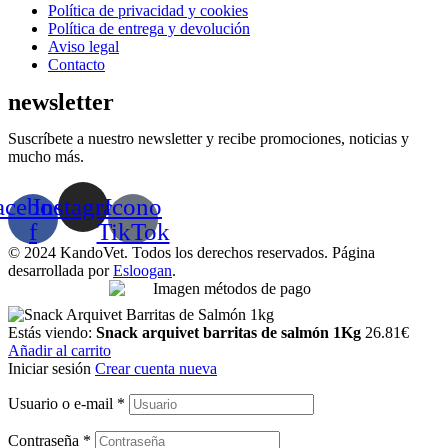
Menú
Política de privacidad y cookies
Política de entrega y devolución
Aviso legal
Contacto
newsletter
Suscríbete a nuestro newsletter y recibe promociones, noticias y
mucho más.
acebook-
Instagram
Icono
f
TikTok
© 2024 KandoVet. Todos los derechos reservados. Página
desarrollada por
Esloogan
.
Estás viendo:
Snack arquivet barritas de salmón 1Kg
26.81
€
Añadir al carrito
Iniciar sesión
Crear cuenta nueva
Usuario o e-mail
*
Contraseña
*