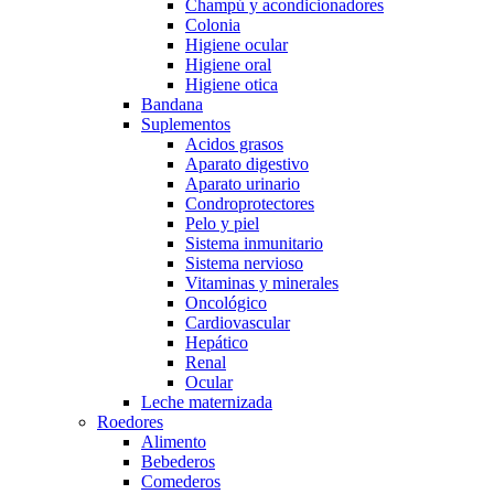
Champú y acondicionadores
Colonia
Higiene ocular
Higiene oral
Higiene otica
Bandana
Suplementos
Acidos grasos
Aparato digestivo
Aparato urinario
Condroprotectores
Pelo y piel
Sistema inmunitario
Sistema nervioso
Vitaminas y minerales
Oncológico
Cardiovascular
Hepático
Renal
Ocular
Leche maternizada
Roedores
Alimento
Bebederos
Comederos