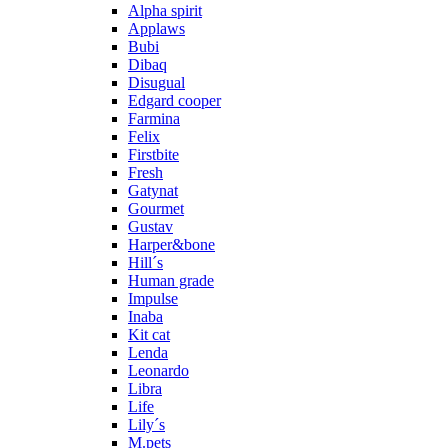
Alpha spirit
Applaws
Bubi
Dibaq
Disugual
Edgard cooper
Farmina
Felix
Firstbite
Fresh
Gatynat
Gourmet
Gustav
Harper&bone
Hill´s
Human grade
Impulse
Inaba
Kit cat
Lenda
Leonardo
Libra
Life
Lily´s
M.pets