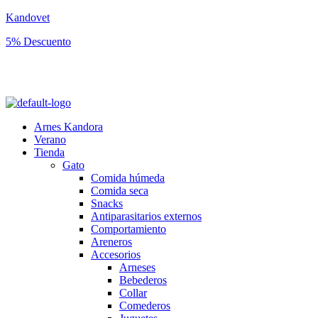
Kandovet
5% Descuento
Regístrate y consigue un código descuento del 5% en tu primera
compra.
Arnes Kandora
Verano
Tienda
Gato
Comida húmeda
Comida seca
Snacks
Antiparasitarios externos
Comportamiento
Areneros
Accesorios
Arneses
Bebederos
Collar
Comederos