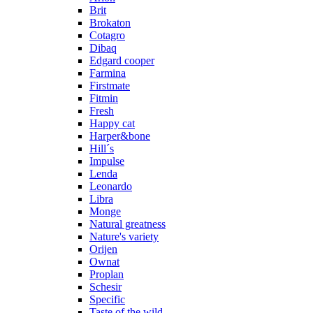
Brit
Brokaton
Cotagro
Dibaq
Edgard cooper
Farmina
Firstmate
Fitmin
Fresh
Happy cat
Harper&bone
Hill´s
Impulse
Lenda
Leonardo
Libra
Monge
Natural greatness
Nature's variety
Orijen
Ownat
Proplan
Schesir
Specific
Taste of the wild