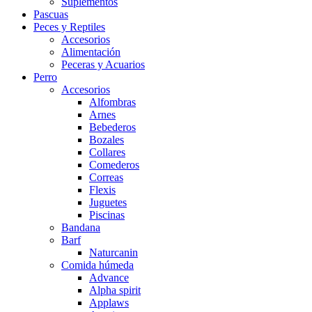
Suplementos
Pascuas
Peces y Reptiles
Accesorios
Alimentación
Peceras y Acuarios
Perro
Accesorios
Alfombras
Arnes
Bebederos
Bozales
Collares
Comederos
Correas
Flexis
Juguetes
Piscinas
Bandana
Barf
Naturcanin
Comida húmeda
Advance
Alpha spirit
Applaws