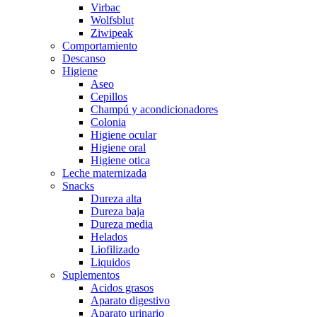
Virbac
Wolfsblut
Ziwipeak
Comportamiento
Descanso
Higiene
Aseo
Cepillos
Champú y acondicionadores
Colonia
Higiene ocular
Higiene oral
Higiene otica
Leche maternizada
Snacks
Dureza alta
Dureza baja
Dureza media
Helados
Liofilizado
Liquidos
Suplementos
Acidos grasos
Aparato digestivo
Aparato urinario