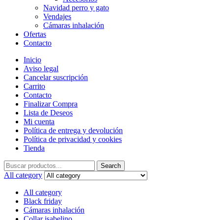
Navidad perro y gato
Vendajes
Cámaras inhalación
Ofertas
Contacto
Inicio
Aviso legal
Cancelar suscripción
Carrito
Contacto
Finalizar Compra
Lista de Deseos
Mi cuenta
Política de entrega y devolución
Política de privacidad y cookies
Tienda
Search
Search
for:
All category
All category
Black friday
Cámaras inhalación
Collar isabelino