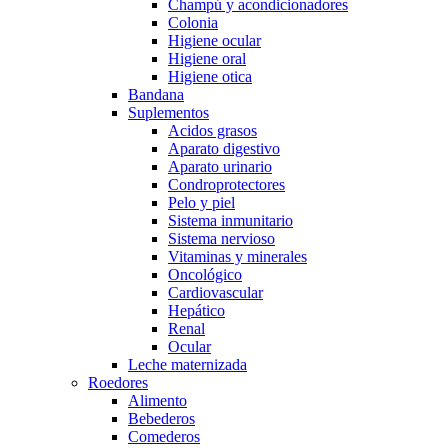
Champú y acondicionadores
Colonia
Higiene ocular
Higiene oral
Higiene otica
Bandana
Suplementos
Acidos grasos
Aparato digestivo
Aparato urinario
Condroprotectores
Pelo y piel
Sistema inmunitario
Sistema nervioso
Vitaminas y minerales
Oncológico
Cardiovascular
Hepático
Renal
Ocular
Leche maternizada
Roedores
Alimento
Bebederos
Comederos