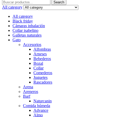
Search
Search
for:
All category
All category
Black friday
Cámaras inhalación
Collar isabelino
Galletas naturales
Gato
Accesorios
Alfombras
Arneses
Bebederos
Bozal
Collar
Comederos
Juguetes
Rascadores
Arena
Areneros
Barf
Naturcanin
Comida húmeda
Advance
Almo