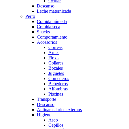
Ocular
Descanso
Leche maternizada
Perro
Comida húmeda
Comida seca
Snacks
Comportamiento
Accesorios
Correas
Arnes
Flexis
Collares
Bozales
Juguetes
Comederos
Bebederos
Alfombras
Piscinas
Transporte
Descanso
Antiparasitarios externos
Higiene
Aseo
Cepillos