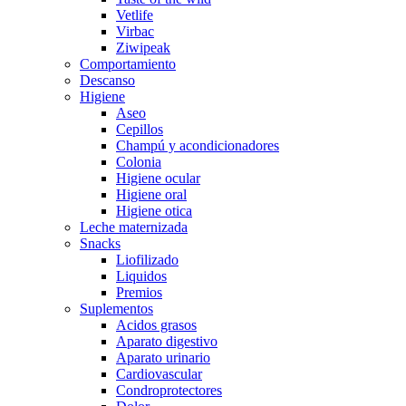
Vetlife
Virbac
Ziwipeak
Comportamiento
Descanso
Higiene
Aseo
Cepillos
Champú y acondicionadores
Colonia
Higiene ocular
Higiene oral
Higiene otica
Leche maternizada
Snacks
Liofilizado
Liquidos
Premios
Suplementos
Acidos grasos
Aparato digestivo
Aparato urinario
Cardiovascular
Condroprotectores