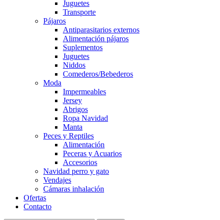
Juguetes
Transporte
Pájaros
Antiparasitarios externos
Alimentación pájaros
Suplementos
Juguetes
Niddos
Comederos/Bebederos
Moda
Impermeables
Jersey
Abrigos
Ropa Navidad
Manta
Peces y Reptiles
Alimentación
Peceras y Acuarios
Accesorios
Navidad perro y gato
Vendajes
Cámaras inhalación
Ofertas
Contacto