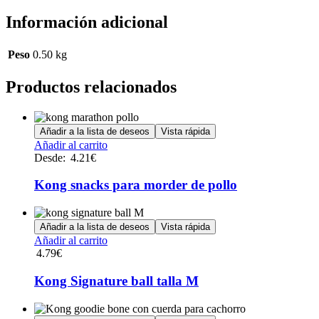
Información adicional
Peso
0.50 kg
Productos relacionados
Añadir a la lista de deseos
Vista rápida
Este
Añadir al carrito
producto
Desde:
4.21
€
tiene
múltiples
Kong snacks para morder de pollo
variantes.
Las
opciones
Añadir a la lista de deseos
Vista rápida
se
Añadir al carrito
pueden
4.79
€
elegir
en
Kong Signature ball talla M
la
página
de