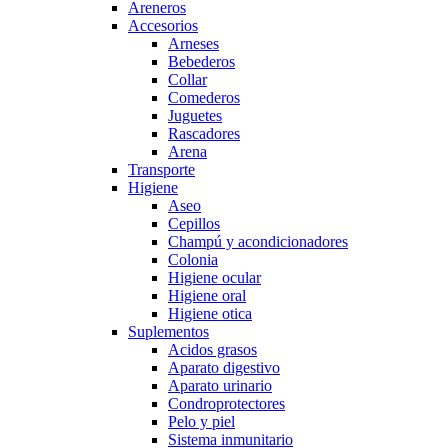
Areneros
Accesorios
Arneses
Bebederos
Collar
Comederos
Juguetes
Rascadores
Arena
Transporte
Higiene
Aseo
Cepillos
Champú y acondicionadores
Colonia
Higiene ocular
Higiene oral
Higiene otica
Suplementos
Acidos grasos
Aparato digestivo
Aparato urinario
Condroprotectores
Pelo y piel
Sistema inmunitario