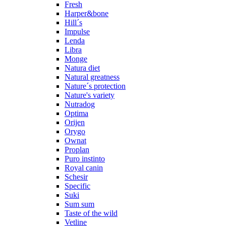
Fresh
Harper&bone
Hill´s
Impulse
Lenda
Libra
Monge
Natura diet
Natural greatness
Nature´s protection
Nature's variety
Nutradog
Optima
Orijen
Orygo
Ownat
Proplan
Puro instinto
Royal canin
Schesir
Specific
Suki
Sum sum
Taste of the wild
Vetline