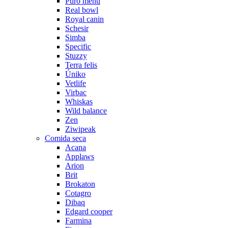
Puro menú
Real bowl
Royal canin
Schesir
Simba
Specific
Stuzzy
Terra felis
Úniko
Vetlife
Virbac
Whiskas
Wild balance
Zen
Ziwipeak
Comida seca
Acana
Applaws
Arion
Brit
Brokaton
Cotagro
Dibaq
Edgard cooper
Farmina