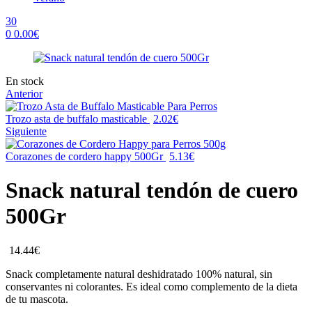
30
0
0.00
€
Menu
Availability:
En stock
Anterior
Trozo asta de buffalo masticable
2.02
€
Siguiente
Corazones de cordero happy 500Gr
5.13
€
Snack natural tendón de cuero
500Gr
14.44
€
Snack completamente natural deshidratado 100% natural, sin
conservantes ni colorantes. Es ideal como complemento de la dieta
de tu mascota.