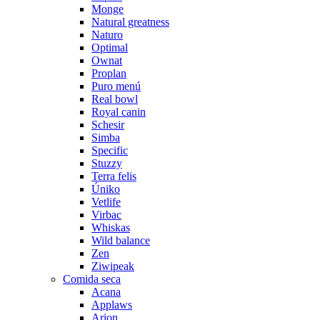
Monge
Natural greatness
Naturo
Optimal
Ownat
Proplan
Puro menú
Real bowl
Royal canin
Schesir
Simba
Specific
Stuzzy
Terra felis
Úniko
Vetlife
Virbac
Whiskas
Wild balance
Zen
Ziwipeak
Comida seca
Acana
Applaws
Arion