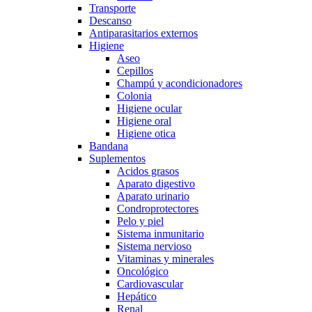
Transporte
Descanso
Antiparasitarios externos
Higiene
Aseo
Cepillos
Champú y acondicionadores
Colonia
Higiene ocular
Higiene oral
Higiene otica
Bandana
Suplementos
Acidos grasos
Aparato digestivo
Aparato urinario
Condroprotectores
Pelo y piel
Sistema inmunitario
Sistema nervioso
Vitaminas y minerales
Oncológico
Cardiovascular
Hepático
Renal