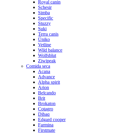
Royal canin
Schesir
Simba
Specific
Stuzzy
Suki
Terra canis
Úniko
Vetline
Wild balance
Wolfsblut
Ziwipeak
Comida seca
Acana
Advance
Alpha spirit
Arion
Belcando
Brit
Brokaton
Cotagro
Dibaq
Edgard cooper
Farmina
Firstmate