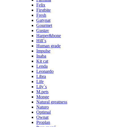
Felix
Firstbite
Fresh
Gatynat
Gourmet
Gustav
Harper&bone
Hill´s
Human grade
Impulse
Inaba
Kit cat
Lenda
Leonardo
Libra
Life
Lily´s
M.pets
Monge
Natural greatness
Naturo
Optimal
Ownat
Proplan