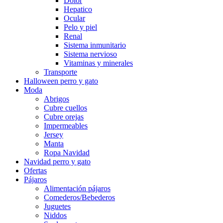
Dolor
Hepatico
Ocular
Pelo y piel
Renal
Sistema inmunitario
Sistema nervioso
Vitaminas y minerales
Transporte
Halloween perro y gato
Moda
Abrigos
Cubre cuellos
Cubre orejas
Impermeables
Jersey
Manta
Ropa Navidad
Navidad perro y gato
Ofertas
Pájaros
Alimentación pájaros
Comederos/Bebederos
Juguetes
Niddos