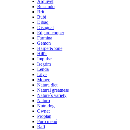
Arquivet
Belcando
Brit
Bubi
Dibaq
Disugual
Edgard cooper
Farmina
Gemon
Harper&bone
Hill´s
Impulse
Isegrim
Lenda
Lily's
Monge
Natura diet
Natural greatness
Nature´s variety
Naturo
Nutradog
Ownat
Proplan
Puro menú
Rafi