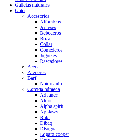
Galletas naturales
Gato
Accesorios
Alfombras
Arneses
Bebederos
Bozal
Collar
Comederos
Juguetes
Rascadores
Arena
Areneros
Barf
Naturcanin
Comida húmeda
Advance
Almo
Alpha spirit
Applaws
Bubi
Dibaq
Disugual
Edgard cooper
Farmina