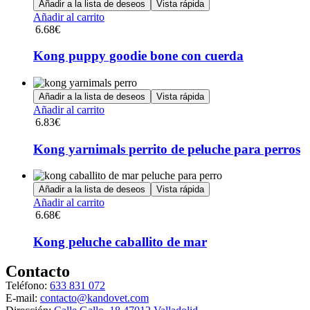
Añadir a la lista de deseos
Vista rápida
producto
Añadir al carrito
6.68
€
Kong puppy goodie bone con cuerda
Añadir a la lista de deseos
Vista rápida
Añadir al carrito
6.83
€
Kong yarnimals perrito de peluche para perros
Añadir a la lista de deseos
Vista rápida
Añadir al carrito
6.68
€
Kong peluche caballito de mar
Contacto
Teléfono:
633 831 072
E-mail:
contacto@kandovet.com