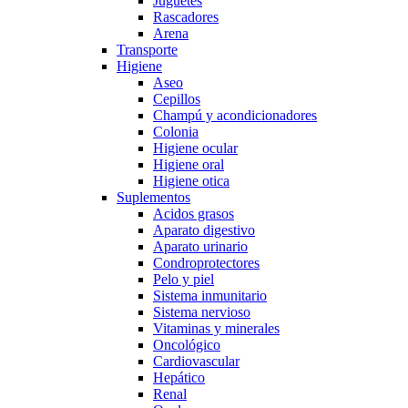
Juguetes
Rascadores
Arena
Transporte
Higiene
Aseo
Cepillos
Champú y acondicionadores
Colonia
Higiene ocular
Higiene oral
Higiene otica
Suplementos
Acidos grasos
Aparato digestivo
Aparato urinario
Condroprotectores
Pelo y piel
Sistema inmunitario
Sistema nervioso
Vitaminas y minerales
Oncológico
Cardiovascular
Hepático
Renal