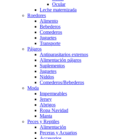
Ocular
Leche maternizada
Roedores
Alimento
Bebederos
Comederos
Juguetes
Transporte
Pájaros
Antiparasitarios externos
Alimentación pájaros
Suplementos
Juguetes
Niddos
Comederos/Bebederos
Moda
Impermeables
Jersey
Abrigos
Ropa Navidad
Manta
Peces y Reptiles
Alimentación
Peceras y Acuarios
Accesorios