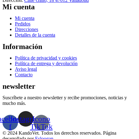
Dirección:
Calle Gallo, 18 47012 Valladolid
Mi cuenta
Menú
Mi cuenta
Pedidos
Direcciones
Detalles de la cuenta
Información
Menú
Política de privacidad y cookies
Política de entrega y devolución
Aviso legal
Contacto
newsletter
Suscríbete a nuestro newsletter y recibe promociones, noticias y
mucho más.
acebook-
Instagram
Icono
f
TikTok
© 2024 KandoVet. Todos los derechos reservados. Página
desarrollada por
Esloogan
.