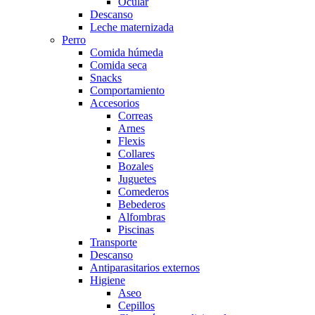
Ocular
Descanso
Leche maternizada
Perro
Comida húmeda
Comida seca
Snacks
Comportamiento
Accesorios
Correas
Arnes
Flexis
Collares
Bozales
Juguetes
Comederos
Bebederos
Alfombras
Piscinas
Transporte
Descanso
Antiparasitarios externos
Higiene
Aseo
Cepillos