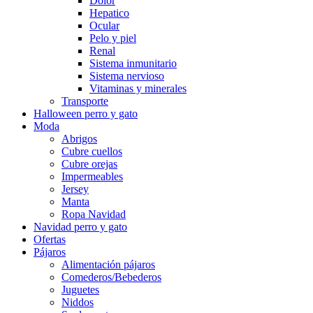
Dolor
Hepatico
Ocular
Pelo y piel
Renal
Sistema inmunitario
Sistema nervioso
Vitaminas y minerales
Transporte
Halloween perro y gato
Moda
Abrigos
Cubre cuellos
Cubre orejas
Impermeables
Jersey
Manta
Ropa Navidad
Navidad perro y gato
Ofertas
Pájaros
Alimentación pájaros
Comederos/Bebederos
Juguetes
Niddos