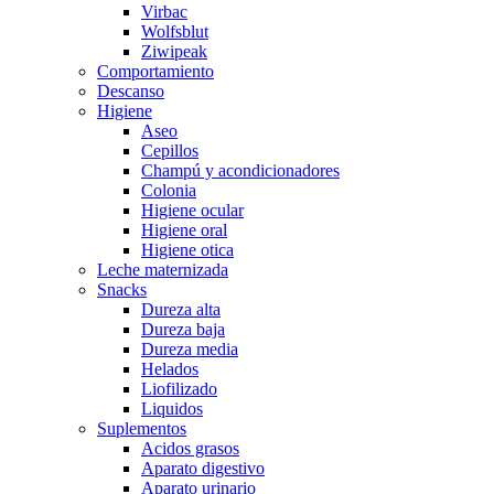
Virbac
Wolfsblut
Ziwipeak
Comportamiento
Descanso
Higiene
Aseo
Cepillos
Champú y acondicionadores
Colonia
Higiene ocular
Higiene oral
Higiene otica
Leche maternizada
Snacks
Dureza alta
Dureza baja
Dureza media
Helados
Liofilizado
Liquidos
Suplementos
Acidos grasos
Aparato digestivo
Aparato urinario