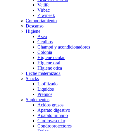
Vetlife
Virbac
Ziwipeak
Comportamiento
Descanso
Higiene
Aseo
Cepillos
Champú y acondicionadores
Colonia
Higiene ocular
Higiene oral
Higiene otica
Leche maternizada
Snacks
Liofilizado
Liquidos
Premios
Suplementos
Acidos grasos
Aparato digestivo
Aparato urinario
Cardiovascular
Condroprotectores