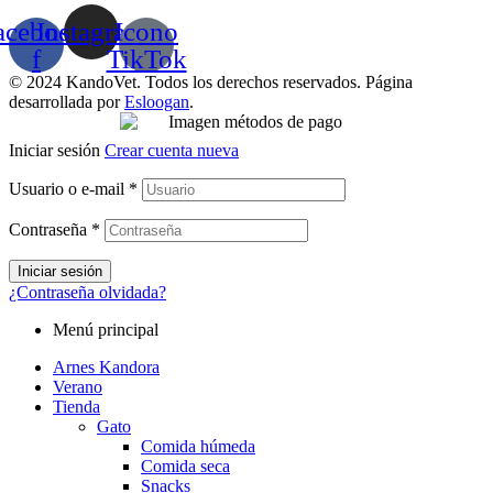
acebook-
Instagram
Icono
f
TikTok
© 2024 KandoVet. Todos los derechos reservados. Página
desarrollada por
Esloogan
.
Iniciar sesión
Crear cuenta nueva
Usuario o e-mail
*
Contraseña
*
Iniciar sesión
¿Contraseña olvidada?
Menú principal
Arnes Kandora
Verano
Tienda
Gato
Comida húmeda
Comida seca
Snacks