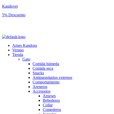
Kandovet
5% Descuento
Regístrate y consigue un código descuento del 5% en tu primera
compra.
Arnes Kandora
Verano
Tienda
Gato
Comida húmeda
Comida seca
Snacks
Antiparasitarios externos
Comportamiento
Areneros
Accesorios
Arneses
Bebederos
Collar
Comederos