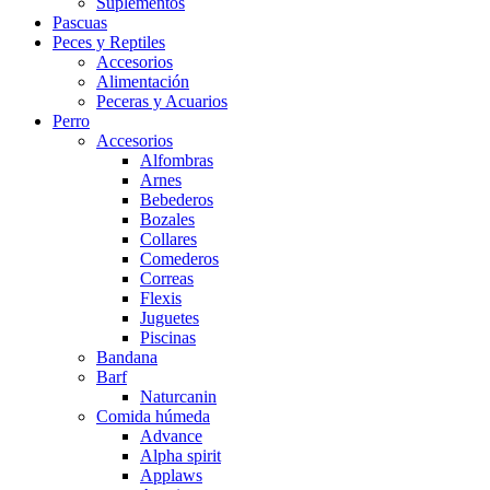
Suplementos
Pascuas
Peces y Reptiles
Accesorios
Alimentación
Peceras y Acuarios
Perro
Accesorios
Alfombras
Arnes
Bebederos
Bozales
Collares
Comederos
Correas
Flexis
Juguetes
Piscinas
Bandana
Barf
Naturcanin
Comida húmeda
Advance
Alpha spirit
Applaws