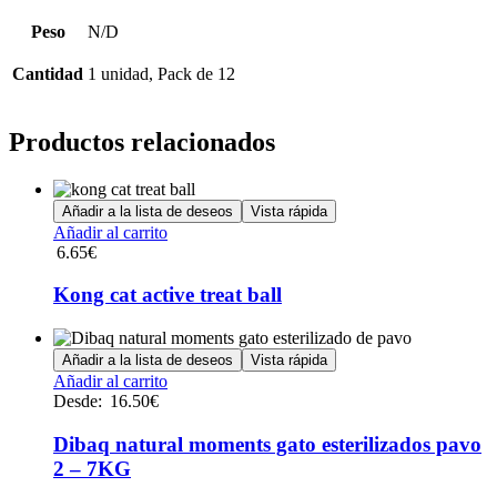
Peso
N/D
Cantidad
1 unidad, Pack de 12
Productos relacionados
Añadir a la lista de deseos
Vista rápida
Añadir al carrito
6.65
€
Kong cat active treat ball
Añadir a la lista de deseos
Vista rápida
Este
Añadir al carrito
producto
Desde:
16.50
€
tiene
múltiples
Dibaq natural moments gato esterilizados pavo
variantes.
2 – 7KG
Las