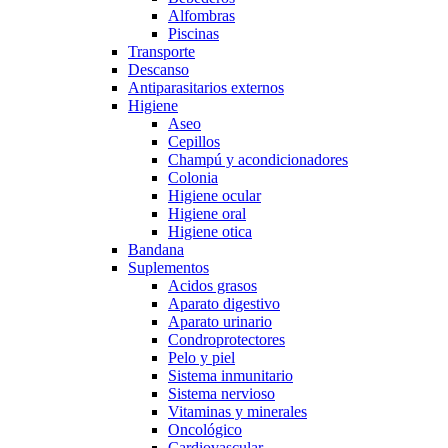
Alfombras
Piscinas
Transporte
Descanso
Antiparasitarios externos
Higiene
Aseo
Cepillos
Champú y acondicionadores
Colonia
Higiene ocular
Higiene oral
Higiene otica
Bandana
Suplementos
Acidos grasos
Aparato digestivo
Aparato urinario
Condroprotectores
Pelo y piel
Sistema inmunitario
Sistema nervioso
Vitaminas y minerales
Oncológico
Cardiovascular