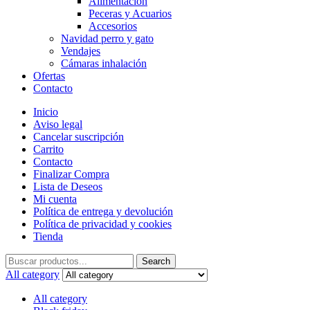
Alimentación
Peceras y Acuarios
Accesorios
Navidad perro y gato
Vendajes
Cámaras inhalación
Ofertas
Contacto
Inicio
Aviso legal
Cancelar suscripción
Carrito
Contacto
Finalizar Compra
Lista de Deseos
Mi cuenta
Política de entrega y devolución
Política de privacidad y cookies
Tienda
Search
Search
for:
All category
All category