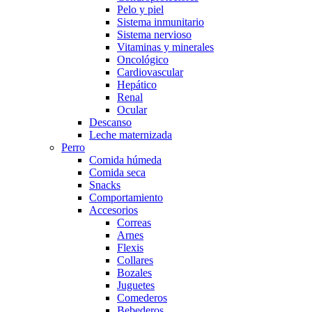
Pelo y piel
Sistema inmunitario
Sistema nervioso
Vitaminas y minerales
Oncológico
Cardiovascular
Hepático
Renal
Ocular
Descanso
Leche maternizada
Perro
Comida húmeda
Comida seca
Snacks
Comportamiento
Accesorios
Correas
Arnes
Flexis
Collares
Bozales
Juguetes
Comederos
Bebederos