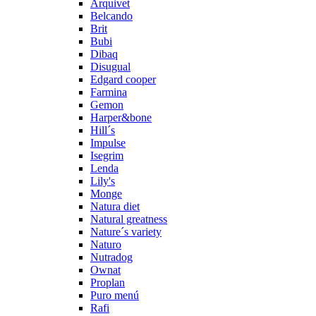
Arquivet
Belcando
Brit
Bubi
Dibaq
Disugual
Edgard cooper
Farmina
Gemon
Harper&bone
Hill´s
Impulse
Isegrim
Lenda
Lily's
Monge
Natura diet
Natural greatness
Nature´s variety
Naturo
Nutradog
Ownat
Proplan
Puro menú
Rafi