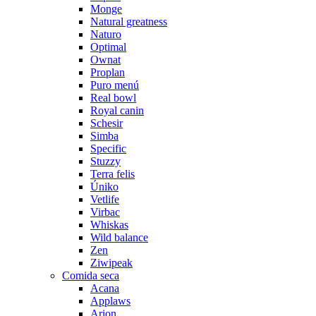
Monge
Natural greatness
Naturo
Optimal
Ownat
Proplan
Puro menú
Real bowl
Royal canin
Schesir
Simba
Specific
Stuzzy
Terra felis
Úniko
Vetlife
Virbac
Whiskas
Wild balance
Zen
Ziwipeak
Comida seca
Acana
Applaws
Arion