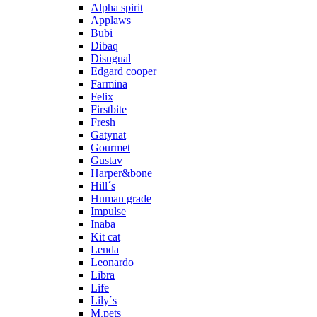
Alpha spirit
Applaws
Bubi
Dibaq
Disugual
Edgard cooper
Farmina
Felix
Firstbite
Fresh
Gatynat
Gourmet
Gustav
Harper&bone
Hill´s
Human grade
Impulse
Inaba
Kit cat
Lenda
Leonardo
Libra
Life
Lily´s
M.pets