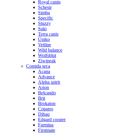
Royal canin
Schesir
Simba
Specific
Stuzzy
Suki
Terra canis
Úniko
Vetline
Wild balance
Wolfsblut
Ziwipeak
Comida seca
Acana
Advance
Alpha spirit
Arion
Belcando
Brit
Brokaton
Cotagro
Dibaq
Edgard cooper
Farmina
Firstmate