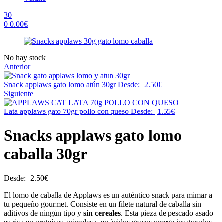
30
0
0.00
€
Menu
Availability:
No hay stock
Anterior
Snack applaws gato lomo atún 30gr
Desde:
2.50
€
Siguiente
Lata applaws gato 70gr pollo con queso
Desde:
1.55
€
Snacks applaws gato lomo
caballa 30gr
Desde:
2.50
€
El lomo de caballa de Applaws es un auténtico snack para mimar a
tu pequeño gourmet. Consiste en un filete natural de caballa sin
aditivos de ningún tipo y
sin cereales
. Esta pieza de pescado asado
es rica en proteínas animales y en ácidos grasos omega insaturados.