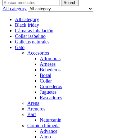
Search
Search
for:
All category
All category
Black friday
Cámaras inhalación
Collar isabelino
Galletas naturales
Gato
Accesorios
Alfombras
Arneses
Bebederos
Bozal
Collar
Comederos
Juguetes
Rascadores
Arena
Areneros
Barf
Naturcanin
Comida húmeda
Advance
Almo