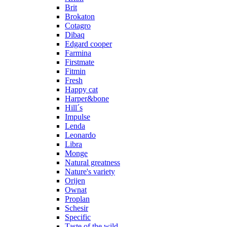
Brit
Brokaton
Cotagro
Dibaq
Edgard cooper
Farmina
Firstmate
Fitmin
Fresh
Happy cat
Harper&bone
Hill´s
Impulse
Lenda
Leonardo
Libra
Monge
Natural greatness
Nature's variety
Orijen
Ownat
Proplan
Schesir
Specific
Taste of the wild