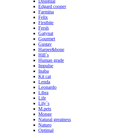
Disugual
Edgard cooper
Farmina
Felix
Firstbite
Fresh
Gatynat
Gourmet
Gustav
Harper&bone
Hill´s
Human grade
Impulse
Inaba
Kit cat
Lenda
Leonardo
Libra
Life
Lily´s
M.pets
Monge
Natural greatness
Naturo
Optimal