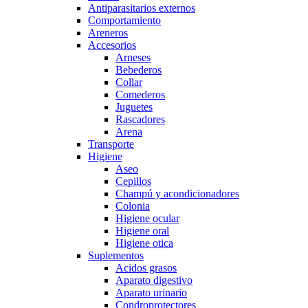
Antiparasitarios externos
Comportamiento
Areneros
Accesorios
Arneses
Bebederos
Collar
Comederos
Juguetes
Rascadores
Arena
Transporte
Higiene
Aseo
Cepillos
Champú y acondicionadores
Colonia
Higiene ocular
Higiene oral
Higiene otica
Suplementos
Acidos grasos
Aparato digestivo
Aparato urinario
Condroprotectores