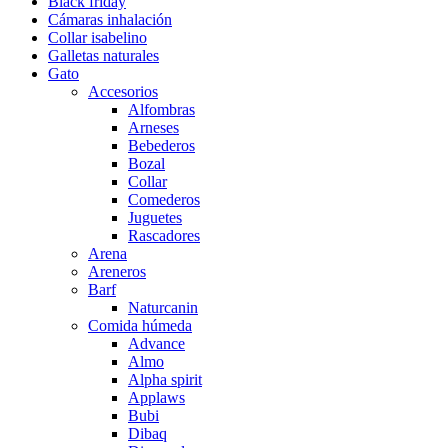
Black friday
Cámaras inhalación
Collar isabelino
Galletas naturales
Gato
Accesorios
Alfombras
Arneses
Bebederos
Bozal
Collar
Comederos
Juguetes
Rascadores
Arena
Areneros
Barf
Naturcanin
Comida húmeda
Advance
Almo
Alpha spirit
Applaws
Bubi
Dibaq