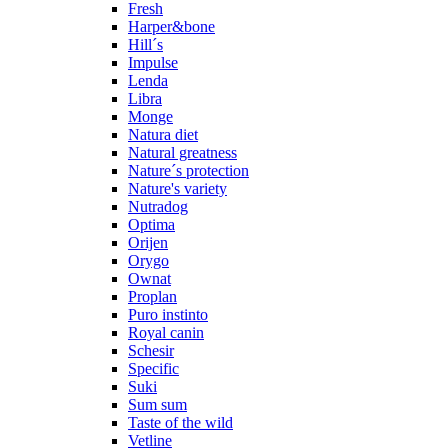
Fresh
Harper&bone
Hill´s
Impulse
Lenda
Libra
Monge
Natura diet
Natural greatness
Nature´s protection
Nature's variety
Nutradog
Optima
Orijen
Orygo
Ownat
Proplan
Puro instinto
Royal canin
Schesir
Specific
Suki
Sum sum
Taste of the wild
Vetline