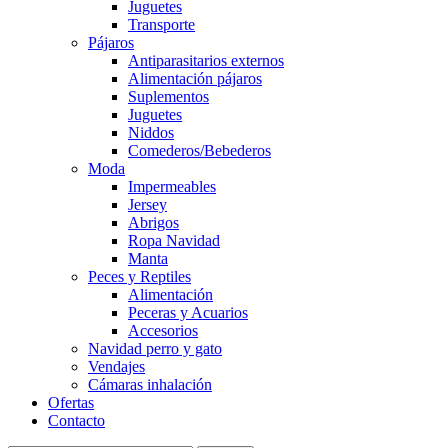
Juguetes
Transporte
Pájaros
Antiparasitarios externos
Alimentación pájaros
Suplementos
Juguetes
Niddos
Comederos/Bebederos
Moda
Impermeables
Jersey
Abrigos
Ropa Navidad
Manta
Peces y Reptiles
Alimentación
Peceras y Acuarios
Accesorios
Navidad perro y gato
Vendajes
Cámaras inhalación
Ofertas
Contacto