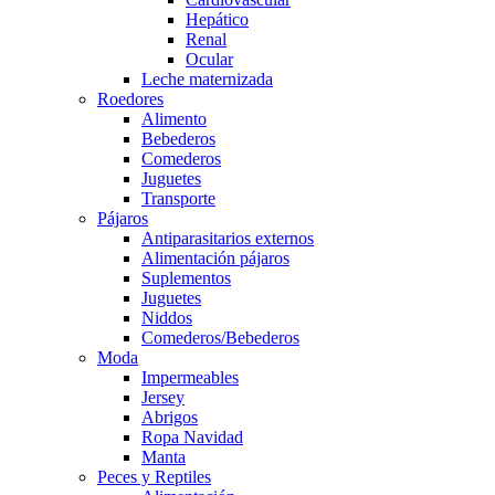
Hepático
Renal
Ocular
Leche maternizada
Roedores
Alimento
Bebederos
Comederos
Juguetes
Transporte
Pájaros
Antiparasitarios externos
Alimentación pájaros
Suplementos
Juguetes
Niddos
Comederos/Bebederos
Moda
Impermeables
Jersey
Abrigos
Ropa Navidad
Manta
Peces y Reptiles