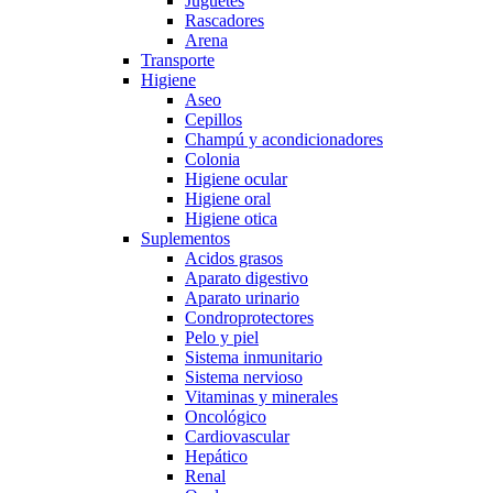
Juguetes
Rascadores
Arena
Transporte
Higiene
Aseo
Cepillos
Champú y acondicionadores
Colonia
Higiene ocular
Higiene oral
Higiene otica
Suplementos
Acidos grasos
Aparato digestivo
Aparato urinario
Condroprotectores
Pelo y piel
Sistema inmunitario
Sistema nervioso
Vitaminas y minerales
Oncológico
Cardiovascular
Hepático
Renal