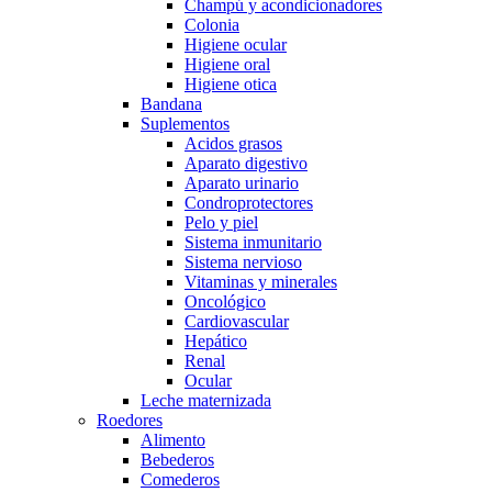
Champú y acondicionadores
Colonia
Higiene ocular
Higiene oral
Higiene otica
Bandana
Suplementos
Acidos grasos
Aparato digestivo
Aparato urinario
Condroprotectores
Pelo y piel
Sistema inmunitario
Sistema nervioso
Vitaminas y minerales
Oncológico
Cardiovascular
Hepático
Renal
Ocular
Leche maternizada
Roedores
Alimento
Bebederos
Comederos