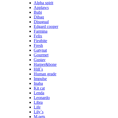
Alpha spirit
Applaws
Bubi
Dibaq
Disugual
Edgard cooper
Farmina
Felix
Firstbite
Fresh
Gatynat
Gourmet
Gustav
Harper&bone
Hill´s
Human grade
Impulse
Inaba
Kit cat
Lenda
Leonardo
Libra
Life
Lily´s
M.pets