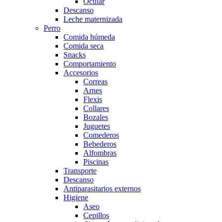
Ocular
Descanso
Leche maternizada
Perro
Comida húmeda
Comida seca
Snacks
Comportamiento
Accesorios
Correas
Arnes
Flexis
Collares
Bozales
Juguetes
Comederos
Bebederos
Alfombras
Piscinas
Transporte
Descanso
Antiparasitarios externos
Higiene
Aseo
Cepillos