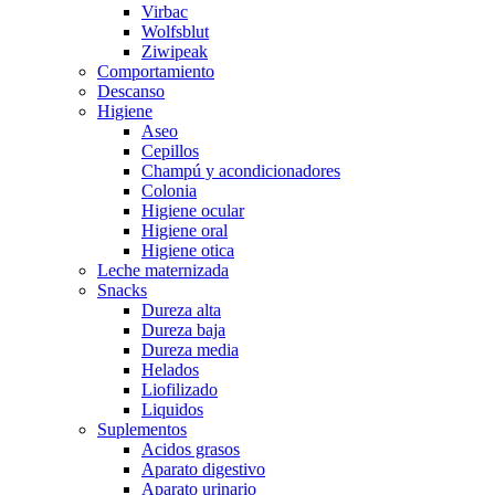
Virbac
Wolfsblut
Ziwipeak
Comportamiento
Descanso
Higiene
Aseo
Cepillos
Champú y acondicionadores
Colonia
Higiene ocular
Higiene oral
Higiene otica
Leche maternizada
Snacks
Dureza alta
Dureza baja
Dureza media
Helados
Liofilizado
Liquidos
Suplementos
Acidos grasos
Aparato digestivo
Aparato urinario