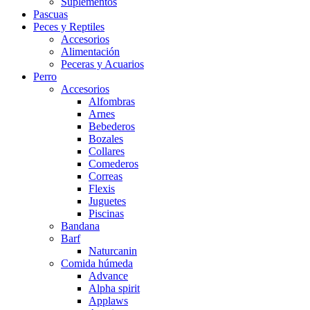
Suplementos
Pascuas
Peces y Reptiles
Accesorios
Alimentación
Peceras y Acuarios
Perro
Accesorios
Alfombras
Arnes
Bebederos
Bozales
Collares
Comederos
Correas
Flexis
Juguetes
Piscinas
Bandana
Barf
Naturcanin
Comida húmeda
Advance
Alpha spirit
Applaws