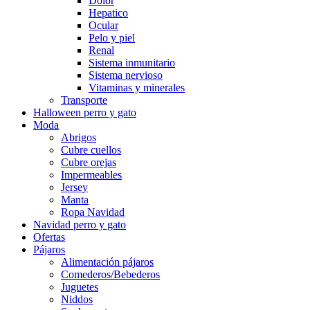
Dolor
Hepatico
Ocular
Pelo y piel
Renal
Sistema inmunitario
Sistema nervioso
Vitaminas y minerales
Transporte
Halloween perro y gato
Moda
Abrigos
Cubre cuellos
Cubre orejas
Impermeables
Jersey
Manta
Ropa Navidad
Navidad perro y gato
Ofertas
Pájaros
Alimentación pájaros
Comederos/Bebederos
Juguetes
Niddos