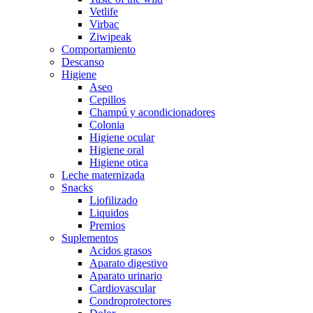
Vetlife
Virbac
Ziwipeak
Comportamiento
Descanso
Higiene
Aseo
Cepillos
Champú y acondicionadores
Colonia
Higiene ocular
Higiene oral
Higiene otica
Leche maternizada
Snacks
Liofilizado
Liquidos
Premios
Suplementos
Acidos grasos
Aparato digestivo
Aparato urinario
Cardiovascular
Condroprotectores