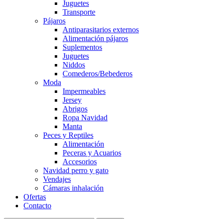
Juguetes
Transporte
Pájaros
Antiparasitarios externos
Alimentación pájaros
Suplementos
Juguetes
Niddos
Comederos/Bebederos
Moda
Impermeables
Jersey
Abrigos
Ropa Navidad
Manta
Peces y Reptiles
Alimentación
Peceras y Acuarios
Accesorios
Navidad perro y gato
Vendajes
Cámaras inhalación
Ofertas
Contacto