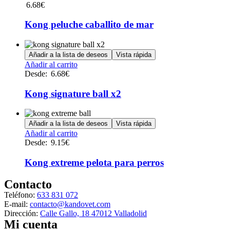
6.68
€
Kong peluche caballito de mar
Añadir a la lista de deseos
Vista rápida
Este
Añadir al carrito
producto
Desde:
6.68
€
tiene
múltiples
Kong signature ball x2
variantes.
Las
opciones
Añadir a la lista de deseos
Vista rápida
se
Este
Añadir al carrito
pueden
producto
Desde:
9.15
€
elegir
tiene
en
múltiples
Kong extreme pelota para perros
la
variantes.
página
Las
Contacto
de
opciones
producto
Teléfono:
633 831 072
se
E-mail:
contacto@kandovet.com
pueden
Dirección:
Calle Gallo, 18 47012 Valladolid
elegir
Mi cuenta
en