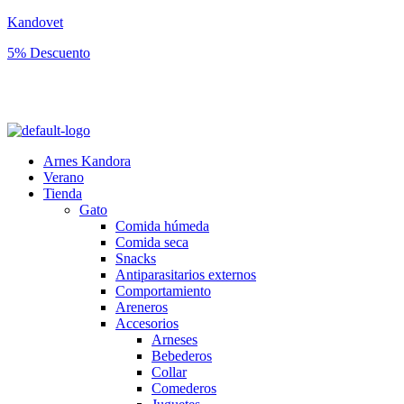
Kandovet
5% Descuento
Regístrate y consigue un código descuento del 5% en tu primera
compra.
Arnes Kandora
Verano
Tienda
Gato
Comida húmeda
Comida seca
Snacks
Antiparasitarios externos
Comportamiento
Areneros
Accesorios
Arneses
Bebederos
Collar
Comederos