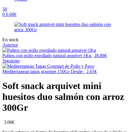
30
0
0.00
€
Menu
Availability:
En stock
Anterior
Palitos con pollo enrollado natural arquivet 1Kg
28.88
€
Siguiente
Mediterranean tapas gourmet 150Gr
Desde:
2.65
€
Soft snack arquivet mini
huesitos duo salmón con arroz
300Gr
3.06
€