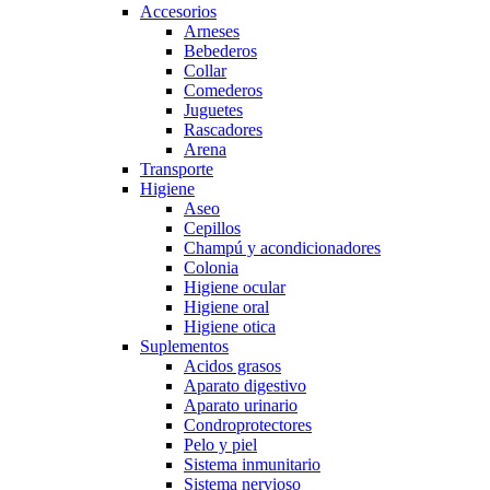
Accesorios
Arneses
Bebederos
Collar
Comederos
Juguetes
Rascadores
Arena
Transporte
Higiene
Aseo
Cepillos
Champú y acondicionadores
Colonia
Higiene ocular
Higiene oral
Higiene otica
Suplementos
Acidos grasos
Aparato digestivo
Aparato urinario
Condroprotectores
Pelo y piel
Sistema inmunitario
Sistema nervioso