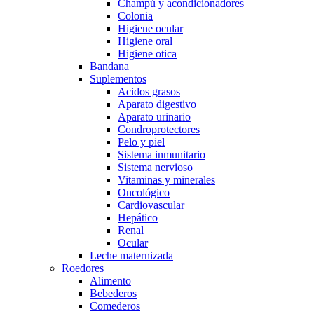
Champú y acondicionadores
Colonia
Higiene ocular
Higiene oral
Higiene otica
Bandana
Suplementos
Acidos grasos
Aparato digestivo
Aparato urinario
Condroprotectores
Pelo y piel
Sistema inmunitario
Sistema nervioso
Vitaminas y minerales
Oncológico
Cardiovascular
Hepático
Renal
Ocular
Leche maternizada
Roedores
Alimento
Bebederos
Comederos