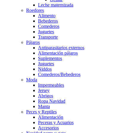
Leche maternizada
Roedores
Alimento
Bebederos
Comederos
Juguetes
Transporte
Pájaros
Antiparasitarios externos
Alimentación pájaros
Suplementos
Juguetes
Niddos
Comederos/Bebederos
Moda
Impermeables
Jersey
Abrigos
Ropa Navidad
Manta
Peces y Reptiles
Alimentación
Peceras y Acuarios
Accesorios