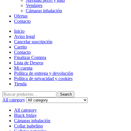
Navidad perro y gato
Vendajes
Cámaras inhalación
Ofertas
Contacto
Inicio
Aviso legal
Cancelar suscripción
Carrito
Contacto
Finalizar Compra
Lista de Deseos
Mi cuenta
Política de entrega y devolución
Política de privacidad y cookies
Tienda
Search
Search
for:
All category
All category
Black friday
Cámaras inhalación
Collar isabelino