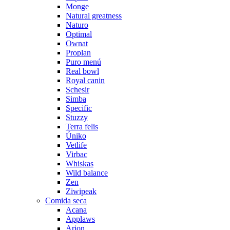
Monge
Natural greatness
Naturo
Optimal
Ownat
Proplan
Puro menú
Real bowl
Royal canin
Schesir
Simba
Specific
Stuzzy
Terra felis
Úniko
Vetlife
Virbac
Whiskas
Wild balance
Zen
Ziwipeak
Comida seca
Acana
Applaws
Arion