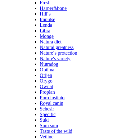
Fresh
Harper&bone
Hill´s
Impulse
Lenda
Libra
Monge
Natura diet
Natural greatness
Nature´s protection
Nature's variety
Nutradog
Optima
Orijen
Orygo
Ownat
Proplan
Puro instinto
Royal canin
Schesir
Specific
Suki
Sum sum
Taste of the wild
Vetline