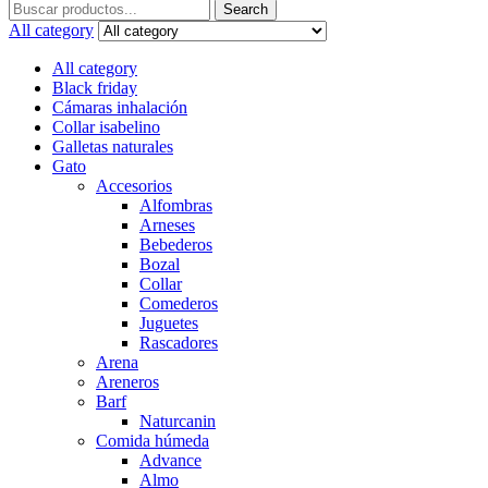
Search
Search
for:
All category
All category
Black friday
Cámaras inhalación
Collar isabelino
Galletas naturales
Gato
Accesorios
Alfombras
Arneses
Bebederos
Bozal
Collar
Comederos
Juguetes
Rascadores
Arena
Areneros
Barf
Naturcanin
Comida húmeda
Advance
Almo