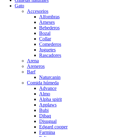
Galletas naturales
Gato
Accesorios
Alfombras
Arneses
Bebederos
Bozal
Collar
Comederos
Juguetes
Rascadores
Arena
Areneros
Barf
Naturcanin
Comida húmeda
Advance
Almo
Alpha spirit
Applaws
Bubi
Dibaq
Disugual
Edgard cooper
Farmina