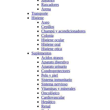
Juguetes
Rascadores
Arena
Transporte
Higiene
Aseo
Cepillos
Champú y acondicionadores
Colonia
Higiene ocular
Higiene oral
Higiene otica
Suplementos
Acidos grasos
Aparato digestivo
Aparato urinario
Condroprotectores
Pelo y piel
Sistema inmunitario
Sistema nervioso
Vitaminas y minerales
Oncológico
Cardiovascular
Hepático
Renal