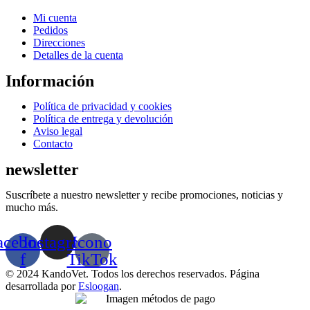
la
Menú
Mi cuenta
página
Pedidos
de
Direcciones
producto
Detalles de la cuenta
Información
Menú
Política de privacidad y cookies
Política de entrega y devolución
Aviso legal
Contacto
newsletter
Suscríbete a nuestro newsletter y recibe promociones, noticias y
mucho más.
acebook-
Instagram
Icono
f
TikTok
© 2024 KandoVet. Todos los derechos reservados. Página
desarrollada por
Esloogan
.