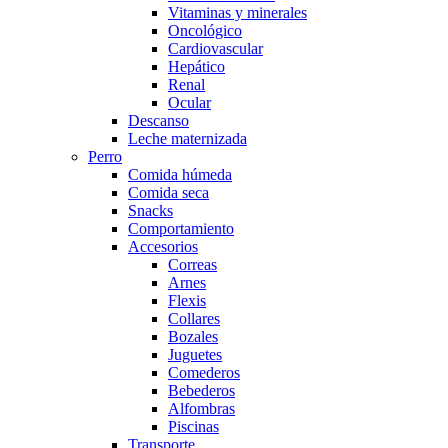
Vitaminas y minerales
Oncológico
Cardiovascular
Hepático
Renal
Ocular
Descanso
Leche maternizada
Perro
Comida húmeda
Comida seca
Snacks
Comportamiento
Accesorios
Correas
Arnes
Flexis
Collares
Bozales
Juguetes
Comederos
Bebederos
Alfombras
Piscinas
Transporte