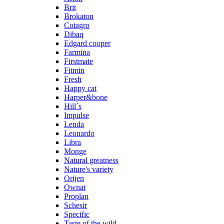
Brit
Brokaton
Cotagro
Dibaq
Edgard cooper
Farmina
Firstmate
Fitmin
Fresh
Happy cat
Harper&bone
Hill´s
Impulse
Lenda
Leonardo
Libra
Monge
Natural greatness
Nature's variety
Orijen
Ownat
Proplan
Schesir
Specific
Taste of the wild