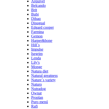
Arquivet
Belcando
Brit
Bubi
Dibaq
Disugual
Edgard cooper
Farmina
Gemon
Harper&bone
Hill´s
Impulse
Isegrim
Lenda
Lily's
Monge
Natura diet
Natural greatness
Nature´s variety
Naturo
Nutradog
Ownat
Proplan
Puro menú
Rafi