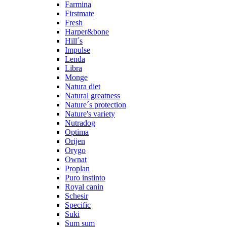
Farmina
Firstmate
Fresh
Harper&bone
Hill´s
Impulse
Lenda
Libra
Monge
Natura diet
Natural greatness
Nature´s protection
Nature's variety
Nutradog
Optima
Orijen
Orygo
Ownat
Proplan
Puro instinto
Royal canin
Schesir
Specific
Suki
Sum sum