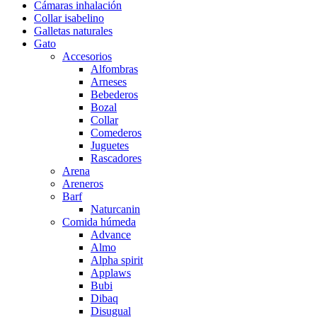
Cámaras inhalación
Collar isabelino
Galletas naturales
Gato
Accesorios
Alfombras
Arneses
Bebederos
Bozal
Collar
Comederos
Juguetes
Rascadores
Arena
Areneros
Barf
Naturcanin
Comida húmeda
Advance
Almo
Alpha spirit
Applaws
Bubi
Dibaq
Disugual