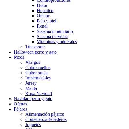
Condroprotectores
Dolor
Hepatico
Ocular
Pelo y piel
Renal
Sistema inmunitario
Sistema nervioso
Vitaminas y minerales
Transporte
Halloween perro y gato
Moda
Abrigos
Cubre cuellos
Cubre orejas
Impermeables
Jersey
Manta
Ropa Navidad
Navidad perro y gato
Ofertas
Pájaros
Alimentación pájaros
Comederos/Bebederos
Juguetes