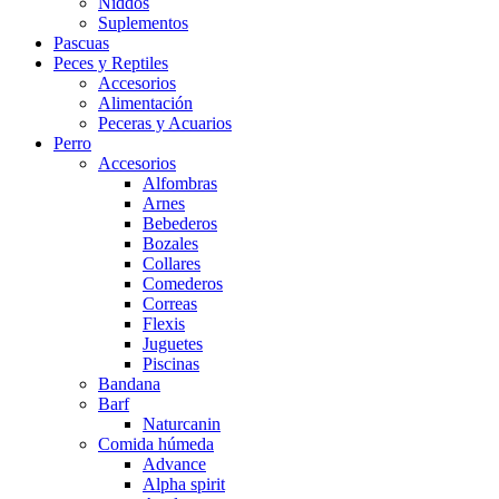
Niddos
Suplementos
Pascuas
Peces y Reptiles
Accesorios
Alimentación
Peceras y Acuarios
Perro
Accesorios
Alfombras
Arnes
Bebederos
Bozales
Collares
Comederos
Correas
Flexis
Juguetes
Piscinas
Bandana
Barf
Naturcanin
Comida húmeda
Advance
Alpha spirit