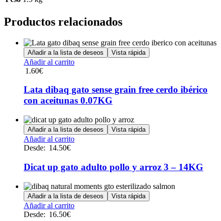
Productos relacionados
Añadir a la lista de deseos
Vista rápida
Añadir al carrito
1.60
€
Lata dibaq gato sense grain free cerdo ibérico
con aceitunas 0.07KG
Añadir a la lista de deseos
Vista rápida
Este
Añadir al carrito
producto
Desde:
14.50
€
tiene
múltiples
Dicat up gato adulto pollo y arroz 3 – 14KG
variantes.
Las
opciones
Añadir a la lista de deseos
Vista rápida
se
Este
Añadir al carrito
pueden
producto
Desde:
16.50
€
elegir