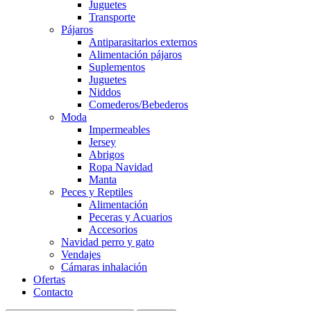
Juguetes
Transporte
Pájaros
Antiparasitarios externos
Alimentación pájaros
Suplementos
Juguetes
Niddos
Comederos/Bebederos
Moda
Impermeables
Jersey
Abrigos
Ropa Navidad
Manta
Peces y Reptiles
Alimentación
Peceras y Acuarios
Accesorios
Navidad perro y gato
Vendajes
Cámaras inhalación
Ofertas
Contacto