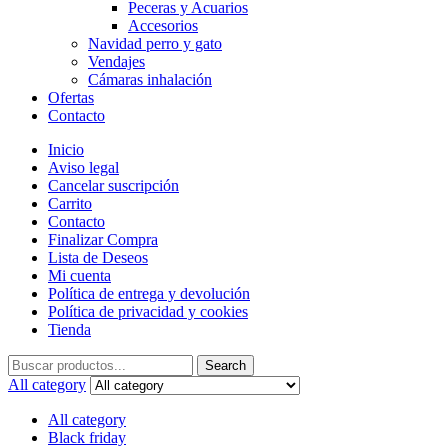
Peceras y Acuarios
Accesorios
Navidad perro y gato
Vendajes
Cámaras inhalación
Ofertas
Contacto
Inicio
Aviso legal
Cancelar suscripción
Carrito
Contacto
Finalizar Compra
Lista de Deseos
Mi cuenta
Política de entrega y devolución
Política de privacidad y cookies
Tienda
Search
Search
for:
All category
All category
Black friday