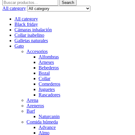
Search
Search
for:
All category
All category
Black friday
Cámaras inhalación
Collar isabelino
Galletas naturales
Gato
Accesorios
Alfombras
Arneses
Bebederos
Bozal
Collar
Comederos
Juguetes
Rascadores
Arena
Areneros
Barf
Naturcanin
Comida húmeda
Advance
Almo