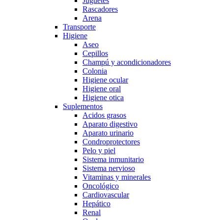
Juguetes
Rascadores
Arena
Transporte
Higiene
Aseo
Cepillos
Champú y acondicionadores
Colonia
Higiene ocular
Higiene oral
Higiene otica
Suplementos
Acidos grasos
Aparato digestivo
Aparato urinario
Condroprotectores
Pelo y piel
Sistema inmunitario
Sistema nervioso
Vitaminas y minerales
Oncológico
Cardiovascular
Hepático
Renal