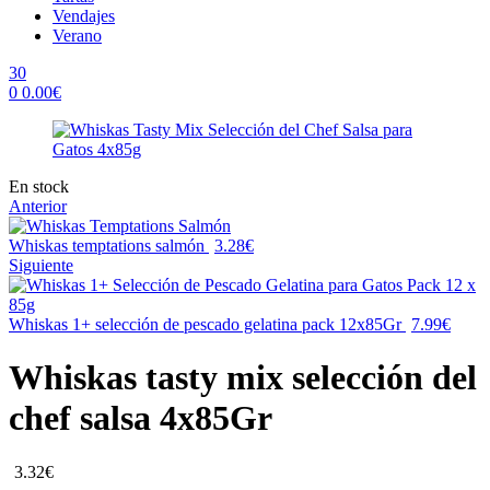
Vendajes
Verano
30
0
0.00
€
Menu
Availability:
En stock
Anterior
Whiskas temptations salmón
3.28
€
Siguiente
Whiskas 1+ selección de pescado gelatina pack 12x85Gr
7.99
€
Whiskas tasty mix selección del
chef salsa 4x85Gr
3.32
€