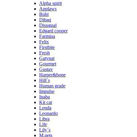
Alpha spirit
Applaws
Bubi
Dibaq
Disugual
Edgard cooper
Farmina
Felix
Firstbite
Fresh
Gatynat
Gourmet
Gustav
Harper&bone
Hill´s
Human grade
Impulse
Inaba
Kit cat
Lenda
Leonardo
Libra
Life
Lily´s
M.pets