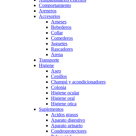
Comportamiento
Areneros
Accesorios
Arneses
Bebederos
Collar
Comederos
Juguetes
Rascadores
Arena
Transporte
Higiene
Aseo
Cepillos
Champú y acondicionadores
Colonia
Higiene ocular
Higiene oral
Higiene otica
Suplementos
Acidos grasos
Aparato digestivo
Aparato urinario
Condroprotectores