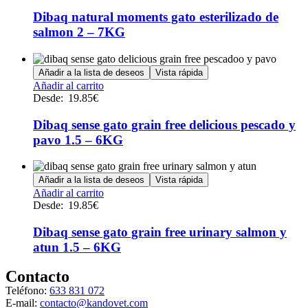
tiene
en
múltiples
Dibaq natural moments gato esterilizado de
la
variantes.
salmon 2 – 7KG
página
Las
de
opciones
producto
se
Añadir a la lista de deseos
Vista rápida
pueden
Este
Añadir al carrito
elegir
producto
Desde:
19.85
€
en
tiene
la
múltiples
Dibaq sense gato grain free delicious pescado y
página
variantes.
de
pavo 1.5 – 6KG
Las
producto
opciones
se
Añadir a la lista de deseos
Vista rápida
pueden
Este
Añadir al carrito
elegir
producto
Desde:
19.85
€
en
tiene
la
múltiples
Dibaq sense gato grain free urinary salmon y
página
variantes.
de
atun 1.5 – 6KG
Las
producto
opciones
Contacto
se
Teléfono:
633 831 072
pueden
E-mail:
contacto@kandovet.com
elegir