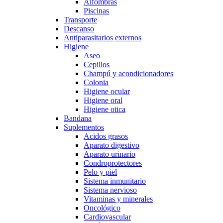
Alfombras
Piscinas
Transporte
Descanso
Antiparasitarios externos
Higiene
Aseo
Cepillos
Champú y acondicionadores
Colonia
Higiene ocular
Higiene oral
Higiene otica
Bandana
Suplementos
Acidos grasos
Aparato digestivo
Aparato urinario
Condroprotectores
Pelo y piel
Sistema inmunitario
Sistema nervioso
Vitaminas y minerales
Oncológico
Cardiovascular