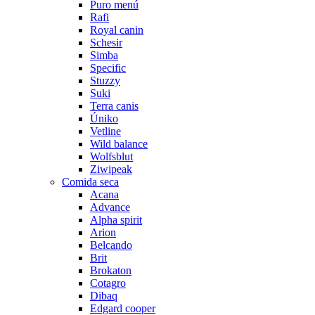
Puro menú
Rafi
Royal canin
Schesir
Simba
Specific
Stuzzy
Suki
Terra canis
Úniko
Vetline
Wild balance
Wolfsblut
Ziwipeak
Comida seca
Acana
Advance
Alpha spirit
Arion
Belcando
Brit
Brokaton
Cotagro
Dibaq
Edgard cooper