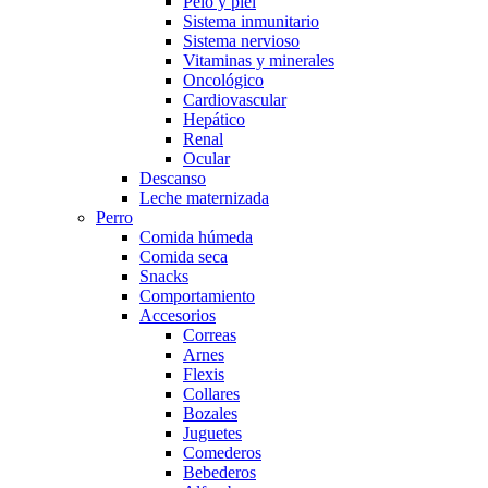
Pelo y piel
Sistema inmunitario
Sistema nervioso
Vitaminas y minerales
Oncológico
Cardiovascular
Hepático
Renal
Ocular
Descanso
Leche maternizada
Perro
Comida húmeda
Comida seca
Snacks
Comportamiento
Accesorios
Correas
Arnes
Flexis
Collares
Bozales
Juguetes
Comederos
Bebederos