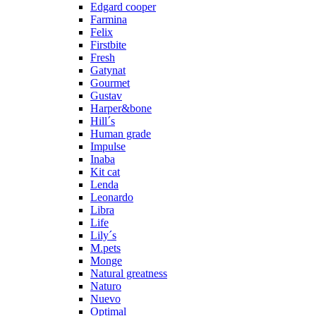
Edgard cooper
Farmina
Felix
Firstbite
Fresh
Gatynat
Gourmet
Gustav
Harper&bone
Hill´s
Human grade
Impulse
Inaba
Kit cat
Lenda
Leonardo
Libra
Life
Lily´s
M.pets
Monge
Natural greatness
Naturo
Nuevo
Optimal