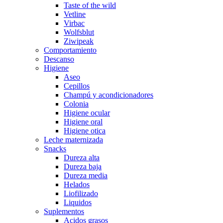
Taste of the wild
Vetline
Virbac
Wolfsblut
Ziwipeak
Comportamiento
Descanso
Higiene
Aseo
Cepillos
Champú y acondicionadores
Colonia
Higiene ocular
Higiene oral
Higiene otica
Leche maternizada
Snacks
Dureza alta
Dureza baja
Dureza media
Helados
Liofilizado
Liquidos
Suplementos
Acidos grasos