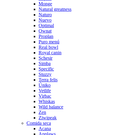
Monge
Natural greatness
Naturo
Nuevo
Optimal
Ownat
Proplan
Puro menú
Real bowl
Royal canin
Schesir
Simba
Specific
Stuzzy
Terra felis
Úniko
Vetlife
Virbac
Whiskas
Wild balance
Zen
Ziwipeak
Comida seca
Acana
Applaws