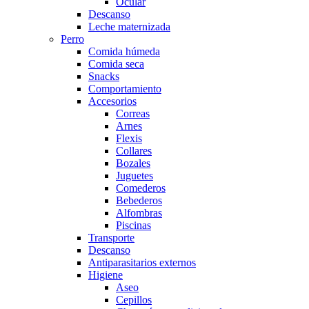
Ocular
Descanso
Leche maternizada
Perro
Comida húmeda
Comida seca
Snacks
Comportamiento
Accesorios
Correas
Arnes
Flexis
Collares
Bozales
Juguetes
Comederos
Bebederos
Alfombras
Piscinas
Transporte
Descanso
Antiparasitarios externos
Higiene
Aseo
Cepillos