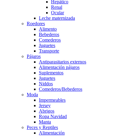
Hepático
Renal
Ocular
Leche maternizada
Roedores
Alimento
Bebederos
Comederos
Juguetes
Transporte
Pájaros
Antiparasitarios externos
Alimentación pájaros
Suplementos
Juguetes
Niddos
Comederos/Bebederos
Moda
Impermeables
Jersey
Abrigos
Ropa Navidad
Manta
Peces y Reptiles
Alimentación