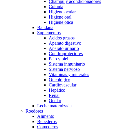
Champú y acondicionadores
Colonia
Higiene ocular
Higiene oral
Higiene otica
Bandana
Suplementos
Acidos grasos
Aparato digestivo
Aparato urinario
Condroprotectores
Pelo y piel
Sistema inmunitario
Sistema nervioso
Vitaminas y minerales
Oncológico
Cardiovascular
Hepático
Renal
Ocular
Leche maternizada
Roedores
Alimento
Bebederos
Comederos