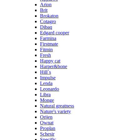
Arion
Brit
Brokaton
Cotagro
Dibaq
Edgard cooper
Farmina
Firstmate
Fitmin
Fresh
Happy cat
Harper&bone
Hill´s
Impulse
Lenda
Leonardo
Libra
Monge
Natural greatness
Nature's variety
Orijen
Ownat
Proplan
Schesir
Specific