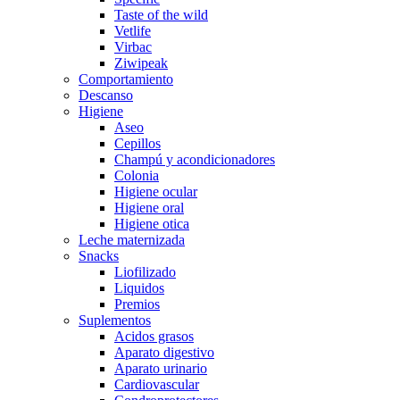
Taste of the wild
Vetlife
Virbac
Ziwipeak
Comportamiento
Descanso
Higiene
Aseo
Cepillos
Champú y acondicionadores
Colonia
Higiene ocular
Higiene oral
Higiene otica
Leche maternizada
Snacks
Liofilizado
Liquidos
Premios
Suplementos
Acidos grasos
Aparato digestivo
Aparato urinario
Cardiovascular