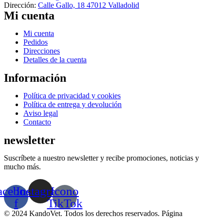
Dirección:
Calle Gallo, 18 47012 Valladolid
en
Mi cuenta
la
página
de
Menú
Mi cuenta
producto
Pedidos
Direcciones
Detalles de la cuenta
Información
Menú
Política de privacidad y cookies
Política de entrega y devolución
Aviso legal
Contacto
newsletter
Suscríbete a nuestro newsletter y recibe promociones, noticias y
mucho más.
acebook-
Instagram
Icono
f
TikTok
© 2024 KandoVet. Todos los derechos reservados. Página