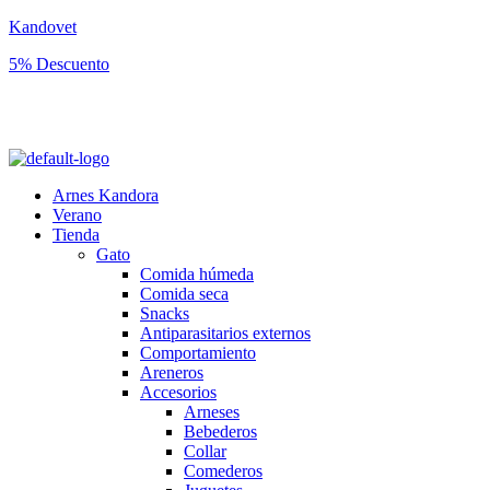
Kandovet
5% Descuento
Regístrate y consigue un código descuento del 5% en tu primera
compra.
Arnes Kandora
Verano
Tienda
Gato
Comida húmeda
Comida seca
Snacks
Antiparasitarios externos
Comportamiento
Areneros
Accesorios
Arneses
Bebederos
Collar
Comederos