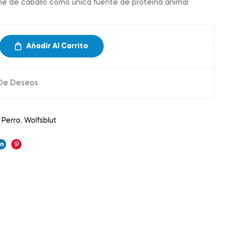
e de caballo como única fuente de proteína animal
Añadir Al Carrito
 De Deseos
,
Perro
,
Wolfsblut
ok
ter
Linkedin
Pinterest