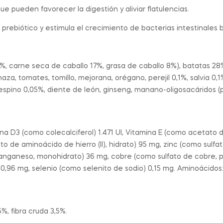
e pueden favorecer la digestión y aliviar flatulencias.
 prebiótico y estimula el crecimiento de bacterias intestinales 
%, carne seca de caballo 17%, grasa de caballo 8%), batatas 28%
naza, tomates, tomillo, mejorana, orégano, perejil 0,1%, salvia 0
 espino 0,05%, diente de león, ginseng, manano-oligosacáridos (p
mina D3 (como colecalciferol) 1.471 UI, Vitamina E (como acetato
lato de aminoácido de hierro (II), hidrato) 95 mg, zinc (como su
anganeso, monohidrato) 36 mg, cobre (como sulfato de cobre, 
 0,96 mg, selenio (como selenito de sodio) 0,15 mg. Aminoácidos:
%, fibra cruda 3,5%.