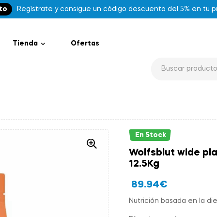
to
Regístrate y consigue un código descuento del 5% en tu 
Tienda
Ofertas
En Stock
Wolfsblut wide pla
12.5Kg
89.94
€
Nutrición basada en la die