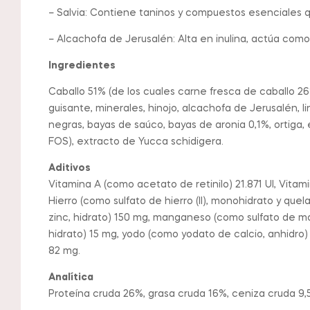
– Salvia: Contiene taninos y compuestos esenciales qu
– Alcachofa de Jerusalén: Alta en inulina, actúa como
Ingredientes
Caballo 51% (de los cuales carne fresca de caballo 26
guisante, minerales, hinojo, alcachofa de Jerusalén, li
negras, bayas de saúco, bayas de aronia 0,1%, ortiga,
FOS), extracto de Yucca schidigera.
Aditivos
Vitamina A (como acetato de retinilo) 21.871 UI, Vita
Hierro (como sulfato de hierro (II), monohidrato y que
zinc, hidrato) 150 mg, manganeso (como sulfato de m
hidrato) 15 mg, yodo (como yodato de calcio, anhidro)
82 mg.
Analítica
Proteína cruda 26%, grasa cruda 16%, ceniza cruda 9,5