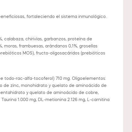
beneficiosas, fortaleciendo el sistema inmunológico.
, calabaza, chirivías, garbanzos, proteína de
,1%, moras, frambuesas, arándanos 0,1%, grosellas
rebióticos MOS), fructo-oligosacáridos (prebióticos
 de todo-rac-alfa-tocoferol) 710 mg. Oligoelementos:
lfato de zinc, monohidrato y quelato de aminoácido de
pentahidrato y quelato de aminoácido de cobre,
 Taurina 1.000 mg, DL-metionina 2.126 mg, L-carnitina