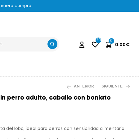
primera compra.
30
0
0.00
€
ANTERIOR
SIGUIENTE
in perro adulto, caballo con boniato
85.80
€
89.94
€
ta del lobo, ideal para perros con sensibilidad alimentaria.