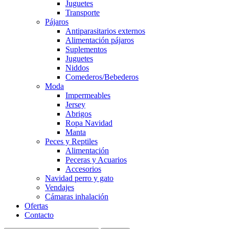
Juguetes
Transporte
Pájaros
Antiparasitarios externos
Alimentación pájaros
Suplementos
Juguetes
Niddos
Comederos/Bebederos
Moda
Impermeables
Jersey
Abrigos
Ropa Navidad
Manta
Peces y Reptiles
Alimentación
Peceras y Acuarios
Accesorios
Navidad perro y gato
Vendajes
Cámaras inhalación
Ofertas
Contacto