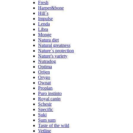
Fresh
Harper&bone
Hill´s
Impulse
Lenda
Libra
Monge
Natura diet
Natural greatness
Nature´s protection
Nature's variety
Nutradog
Optima
Orijen
Orygo
Ownat
Proplan
Puro instinto
Royal canin
Schesir
Specific
Suki
Sum sum
Taste of the wild
Vetline