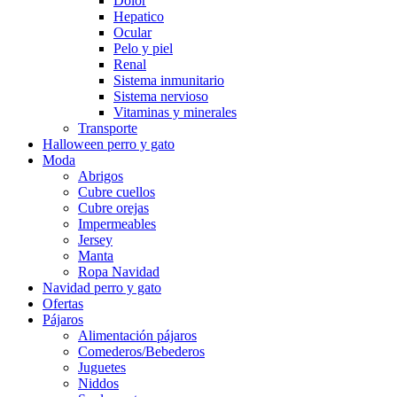
Dolor
Hepatico
Ocular
Pelo y piel
Renal
Sistema inmunitario
Sistema nervioso
Vitaminas y minerales
Transporte
Halloween perro y gato
Moda
Abrigos
Cubre cuellos
Cubre orejas
Impermeables
Jersey
Manta
Ropa Navidad
Navidad perro y gato
Ofertas
Pájaros
Alimentación pájaros
Comederos/Bebederos
Juguetes
Niddos