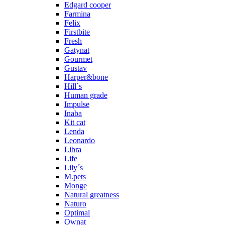
Edgard cooper
Farmina
Felix
Firstbite
Fresh
Gatynat
Gourmet
Gustav
Harper&bone
Hill´s
Human grade
Impulse
Inaba
Kit cat
Lenda
Leonardo
Libra
Life
Lily´s
M.pets
Monge
Natural greatness
Naturo
Optimal
Ownat