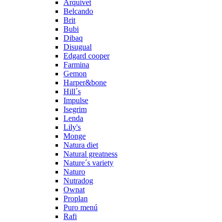
Arquivet
Belcando
Brit
Bubi
Dibaq
Disugual
Edgard cooper
Farmina
Gemon
Harper&bone
Hill´s
Impulse
Isegrim
Lenda
Lily's
Monge
Natura diet
Natural greatness
Nature´s variety
Naturo
Nutradog
Ownat
Proplan
Puro menú
Rafi