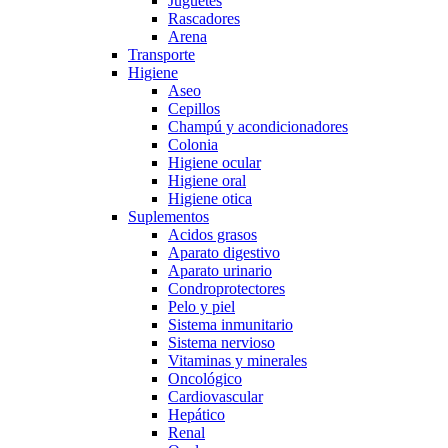
Juguetes
Rascadores
Arena
Transporte
Higiene
Aseo
Cepillos
Champú y acondicionadores
Colonia
Higiene ocular
Higiene oral
Higiene otica
Suplementos
Acidos grasos
Aparato digestivo
Aparato urinario
Condroprotectores
Pelo y piel
Sistema inmunitario
Sistema nervioso
Vitaminas y minerales
Oncológico
Cardiovascular
Hepático
Renal