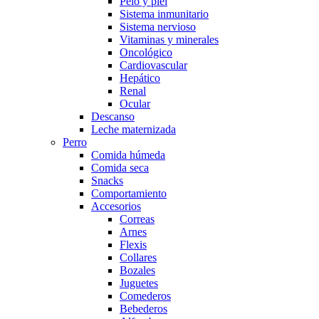
Pelo y piel
Sistema inmunitario
Sistema nervioso
Vitaminas y minerales
Oncológico
Cardiovascular
Hepático
Renal
Ocular
Descanso
Leche maternizada
Perro
Comida húmeda
Comida seca
Snacks
Comportamiento
Accesorios
Correas
Arnes
Flexis
Collares
Bozales
Juguetes
Comederos
Bebederos