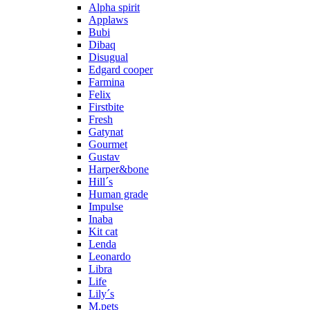
Alpha spirit
Applaws
Bubi
Dibaq
Disugual
Edgard cooper
Farmina
Felix
Firstbite
Fresh
Gatynat
Gourmet
Gustav
Harper&bone
Hill´s
Human grade
Impulse
Inaba
Kit cat
Lenda
Leonardo
Libra
Life
Lily´s
M.pets