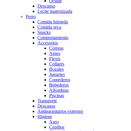
Ocular
Descanso
Leche maternizada
Perro
Comida húmeda
Comida seca
Snacks
Comportamiento
Accesorios
Correas
Arnes
Flexis
Collares
Bozales
Juguetes
Comederos
Bebederos
Alfombras
Piscinas
Transporte
Descanso
Antiparasitarios externos
Higiene
Aseo
Cepillos