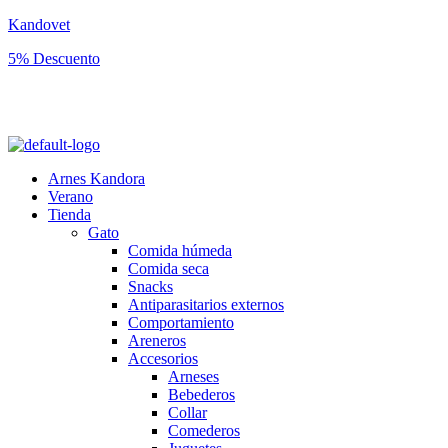
Kandovet
5% Descuento
Regístrate y consigue un código descuento del 5% en tu primera
compra.
Arnes Kandora
Verano
Tienda
Gato
Comida húmeda
Comida seca
Snacks
Antiparasitarios externos
Comportamiento
Areneros
Accesorios
Arneses
Bebederos
Collar
Comederos