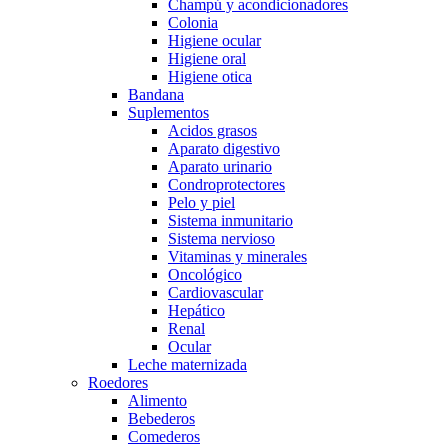
Champú y acondicionadores
Colonia
Higiene ocular
Higiene oral
Higiene otica
Bandana
Suplementos
Acidos grasos
Aparato digestivo
Aparato urinario
Condroprotectores
Pelo y piel
Sistema inmunitario
Sistema nervioso
Vitaminas y minerales
Oncológico
Cardiovascular
Hepático
Renal
Ocular
Leche maternizada
Roedores
Alimento
Bebederos
Comederos