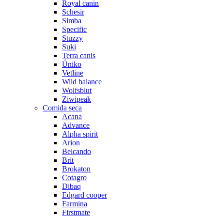
Royal canin
Schesir
Simba
Specific
Stuzzy
Suki
Terra canis
Úniko
Vetline
Wild balance
Wolfsblut
Ziwipeak
Comida seca
Acana
Advance
Alpha spirit
Arion
Belcando
Brit
Brokaton
Cotagro
Dibaq
Edgard cooper
Farmina
Firstmate