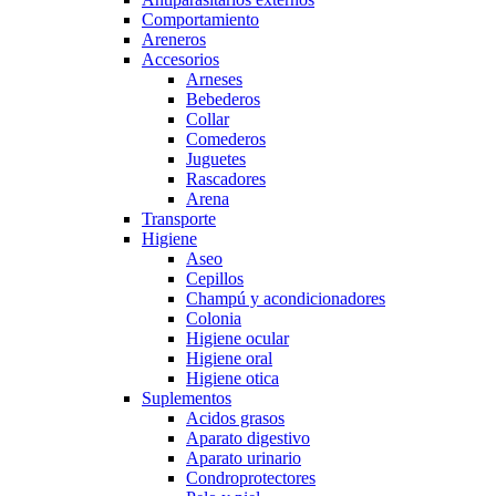
Comportamiento
Areneros
Accesorios
Arneses
Bebederos
Collar
Comederos
Juguetes
Rascadores
Arena
Transporte
Higiene
Aseo
Cepillos
Champú y acondicionadores
Colonia
Higiene ocular
Higiene oral
Higiene otica
Suplementos
Acidos grasos
Aparato digestivo
Aparato urinario
Condroprotectores