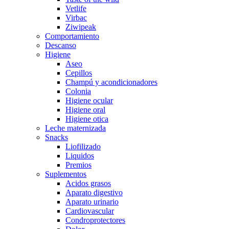
Vetlife
Virbac
Ziwipeak
Comportamiento
Descanso
Higiene
Aseo
Cepillos
Champú y acondicionadores
Colonia
Higiene ocular
Higiene oral
Higiene otica
Leche maternizada
Snacks
Liofilizado
Liquidos
Premios
Suplementos
Acidos grasos
Aparato digestivo
Aparato urinario
Cardiovascular
Condroprotectores