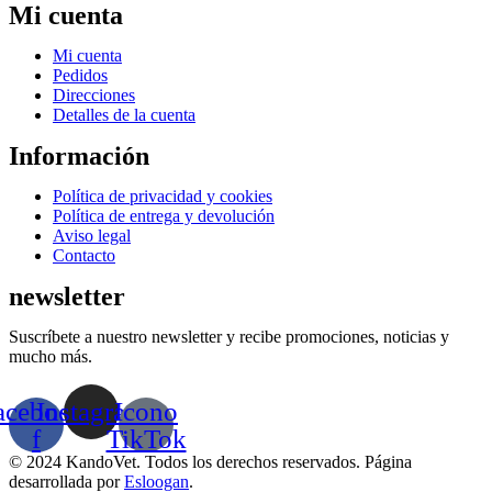
Mi cuenta
Menú
Mi cuenta
Pedidos
Direcciones
Detalles de la cuenta
Información
Menú
Política de privacidad y cookies
Política de entrega y devolución
Aviso legal
Contacto
newsletter
Suscríbete a nuestro newsletter y recibe promociones, noticias y
mucho más.
acebook-
Instagram
Icono
f
TikTok
© 2024 KandoVet. Todos los derechos reservados. Página
desarrollada por
Esloogan
.