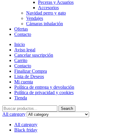
Peceras y Acuarios
Accesorios
Navidad perro y gato
Vendajes
Cámaras inhalación
Ofertas
Contacto
Inicio
Aviso legal
Cancelar suscripción
Carrito
Contacto
Finalizar Compra
Lista de Deseos
Mi cuenta
Política de entrega y devolución
Política de privacidad y cookies
Tienda
Search
Search
for:
All category
All category
Black friday