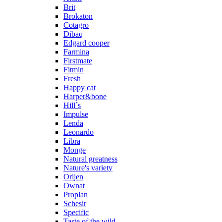
Brit
Brokaton
Cotagro
Dibaq
Edgard cooper
Farmina
Firstmate
Fitmin
Fresh
Happy cat
Harper&bone
Hill´s
Impulse
Lenda
Leonardo
Libra
Monge
Natural greatness
Nature's variety
Orijen
Ownat
Proplan
Schesir
Specific
Taste of the wild