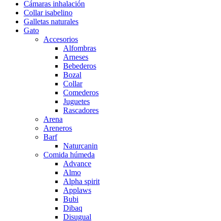
Cámaras inhalación
Collar isabelino
Galletas naturales
Gato
Accesorios
Alfombras
Arneses
Bebederos
Bozal
Collar
Comederos
Juguetes
Rascadores
Arena
Areneros
Barf
Naturcanin
Comida húmeda
Advance
Almo
Alpha spirit
Applaws
Bubi
Dibaq
Disugual