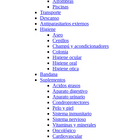
Alfombras
Piscinas
Transporte
Descanso
Antiparasitarios externos
Higiene
Aseo
Cepillos
Champú y acondicionadores
Colonia
Higiene ocular
Higiene oral
Higiene otica
Bandana
Suplementos
Acidos grasos
Aparato digestivo
Aparato urinario
Condroprotectores
Pelo y piel
Sistema inmunitario
Sistema nervioso
Vitaminas y minerales
Oncológico
Cardiovascular