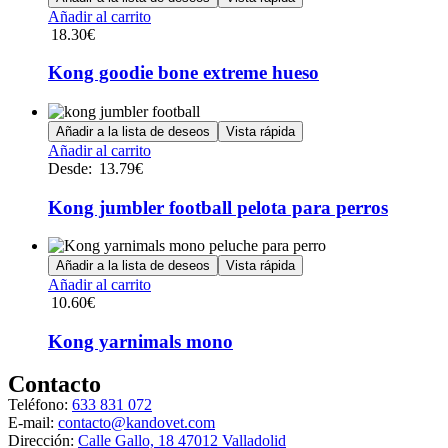
Añadir al carrito
18.30
€
Kong goodie bone extreme hueso
Añadir a la lista de deseos
Vista rápida
Este
Añadir al carrito
producto
Desde:
13.79
€
tiene
múltiples
Kong jumbler football pelota para perros
variantes.
Las
opciones
Añadir a la lista de deseos
Vista rápida
se
Añadir al carrito
pueden
10.60
€
elegir
en
Kong yarnimals mono
la
página
Contacto
de
producto
Teléfono:
633 831 072
E-mail:
contacto@kandovet.com
Dirección:
Calle Gallo, 18 47012 Valladolid