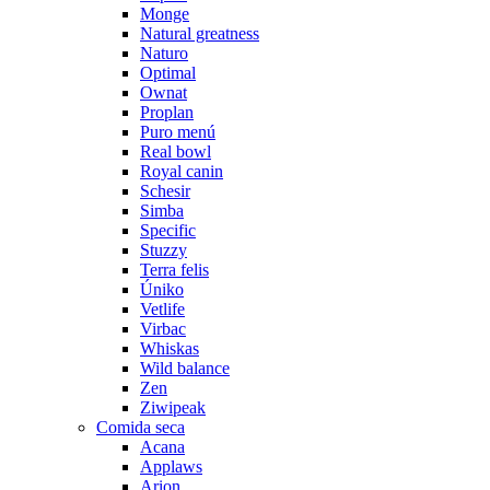
Monge
Natural greatness
Naturo
Optimal
Ownat
Proplan
Puro menú
Real bowl
Royal canin
Schesir
Simba
Specific
Stuzzy
Terra felis
Úniko
Vetlife
Virbac
Whiskas
Wild balance
Zen
Ziwipeak
Comida seca
Acana
Applaws
Arion