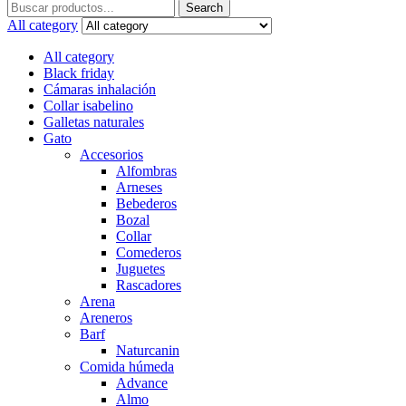
Search
Search
for:
All category
All category
Black friday
Cámaras inhalación
Collar isabelino
Galletas naturales
Gato
Accesorios
Alfombras
Arneses
Bebederos
Bozal
Collar
Comederos
Juguetes
Rascadores
Arena
Areneros
Barf
Naturcanin
Comida húmeda
Advance
Almo