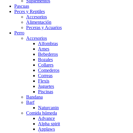
Suplementos
Pascuas
Peces y Reptiles
Accesorios
Alimentación
Peceras y Acuarios
Perro
Accesorios
Alfombras
Arnes
Bebederos
Bozales
Collares
Comederos
Correas
Flexis
Juguetes
Piscinas
Bandana
Barf
Naturcanin
Comida húmeda
Advance
Alpha spirit
Applaws