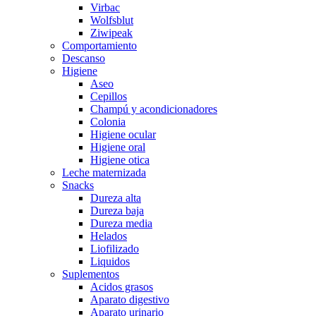
Virbac
Wolfsblut
Ziwipeak
Comportamiento
Descanso
Higiene
Aseo
Cepillos
Champú y acondicionadores
Colonia
Higiene ocular
Higiene oral
Higiene otica
Leche maternizada
Snacks
Dureza alta
Dureza baja
Dureza media
Helados
Liofilizado
Liquidos
Suplementos
Acidos grasos
Aparato digestivo
Aparato urinario