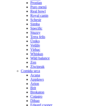
Proplan
Puro menú
Real bowl
Royal canin
Schesir
Simba
Specific
Stuzzy
Terra felis
Úniko
Vetlife
Virbac
Whiskas
Wild balance
Zen
Ziwipeak
Comida seca
Acana
Applaws
Arion
Brit
Brokaton
Cotagro
Dibaq
Edgard cooper