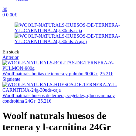
30
0
0.00
€
Menu
Availability:
En stock
Anterior
Woolf naturals bolitas de ternera y pulmón 900Gr
25.21
€
Siguiente
Woolf naturals huesos de ternera, vegetales, glucosamina y
condroitina 24Gr
25.21
€
Woolf naturals huesos de
ternera y l-carnitina 24Gr