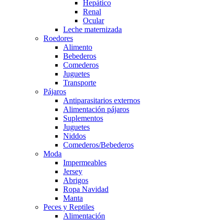
Hepático
Renal
Ocular
Leche maternizada
Roedores
Alimento
Bebederos
Comederos
Juguetes
Transporte
Pájaros
Antiparasitarios externos
Alimentación pájaros
Suplementos
Juguetes
Niddos
Comederos/Bebederos
Moda
Impermeables
Jersey
Abrigos
Ropa Navidad
Manta
Peces y Reptiles
Alimentación