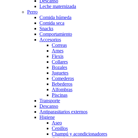
Descanso
Leche maternizada
Perro
Comida húmeda
Comida seca
Snacks
Comportamiento
Accesorios
Correas
Arnes
Flexis
Collares
Bozales
Juguetes
Comederos
Bebederos
Alfombras
Piscinas
Transporte
Descanso
Antiparasitarios externos
Higiene
Aseo
Cepillos
Champú y acondicionadores