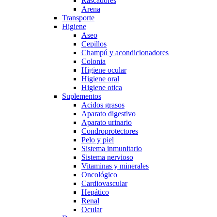
Rascadores
Arena
Transporte
Higiene
Aseo
Cepillos
Champú y acondicionadores
Colonia
Higiene ocular
Higiene oral
Higiene otica
Suplementos
Acidos grasos
Aparato digestivo
Aparato urinario
Condroprotectores
Pelo y piel
Sistema inmunitario
Sistema nervioso
Vitaminas y minerales
Oncológico
Cardiovascular
Hepático
Renal
Ocular