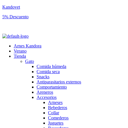
Kandovet
5% Descuento
Regístrate y consigue un código descuento del 5% en tu primera comp
Arnes Kandora
Verano
Tienda
Gato
Comida húmeda
Comida seca
Snacks
Antiparasitarios externos
Comportamiento
Areneros
Accesorios
Arneses
Bebederos
Collar
Comederos
Juguetes