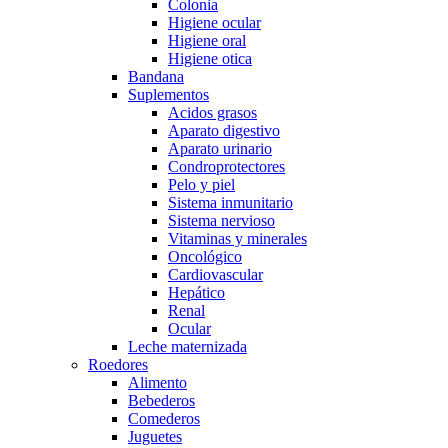
Colonia
Higiene ocular
Higiene oral
Higiene otica
Bandana
Suplementos
Acidos grasos
Aparato digestivo
Aparato urinario
Condroprotectores
Pelo y piel
Sistema inmunitario
Sistema nervioso
Vitaminas y minerales
Oncológico
Cardiovascular
Hepático
Renal
Ocular
Leche maternizada
Roedores
Alimento
Bebederos
Comederos
Juguetes