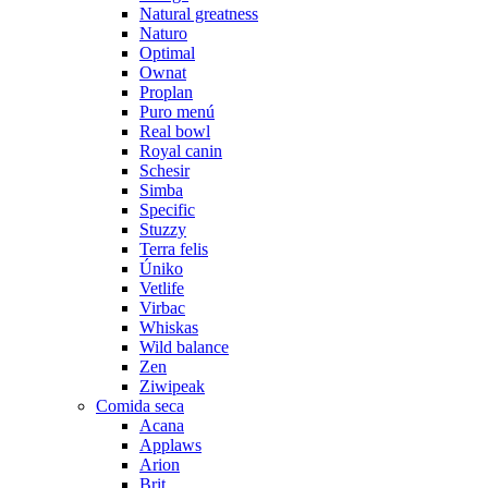
Natural greatness
Naturo
Optimal
Ownat
Proplan
Puro menú
Real bowl
Royal canin
Schesir
Simba
Specific
Stuzzy
Terra felis
Úniko
Vetlife
Virbac
Whiskas
Wild balance
Zen
Ziwipeak
Comida seca
Acana
Applaws
Arion
Brit