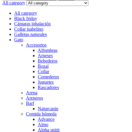
for:
All category
All category
Black friday
Cámaras inhalación
Collar isabelino
Galletas naturales
Gato
Accesorios
Alfombras
Arneses
Bebederos
Bozal
Collar
Comederos
Juguetes
Rascadores
Arena
Areneros
Barf
Naturcanin
Comida húmeda
Advance
Almo
Alpha spirit