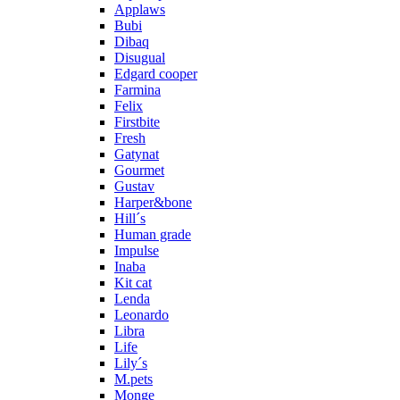
Applaws
Bubi
Dibaq
Disugual
Edgard cooper
Farmina
Felix
Firstbite
Fresh
Gatynat
Gourmet
Gustav
Harper&bone
Hill´s
Human grade
Impulse
Inaba
Kit cat
Lenda
Leonardo
Libra
Life
Lily´s
M.pets
Monge