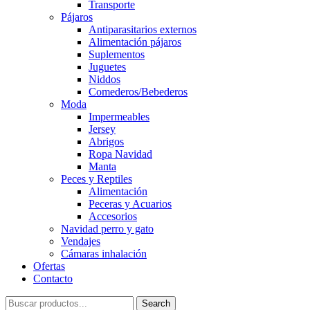
Transporte
Pájaros
Antiparasitarios externos
Alimentación pájaros
Suplementos
Juguetes
Niddos
Comederos/Bebederos
Moda
Impermeables
Jersey
Abrigos
Ropa Navidad
Manta
Peces y Reptiles
Alimentación
Peceras y Acuarios
Accesorios
Navidad perro y gato
Vendajes
Cámaras inhalación
Ofertas
Contacto
Search
Search