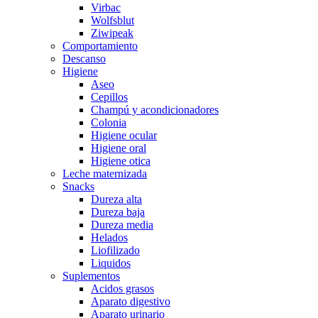
Virbac
Wolfsblut
Ziwipeak
Comportamiento
Descanso
Higiene
Aseo
Cepillos
Champú y acondicionadores
Colonia
Higiene ocular
Higiene oral
Higiene otica
Leche maternizada
Snacks
Dureza alta
Dureza baja
Dureza media
Helados
Liofilizado
Liquidos
Suplementos
Acidos grasos
Aparato digestivo
Aparato urinario