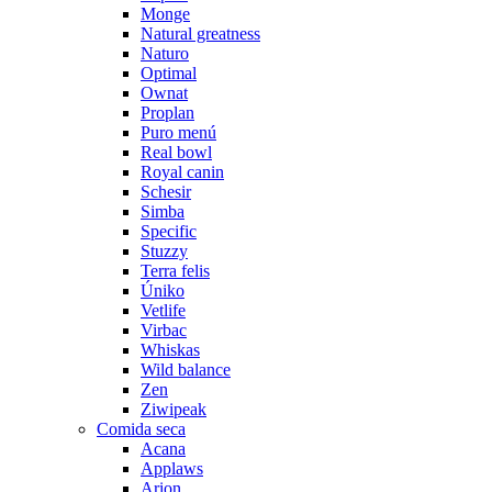
Monge
Natural greatness
Naturo
Optimal
Ownat
Proplan
Puro menú
Real bowl
Royal canin
Schesir
Simba
Specific
Stuzzy
Terra felis
Úniko
Vetlife
Virbac
Whiskas
Wild balance
Zen
Ziwipeak
Comida seca
Acana
Applaws
Arion