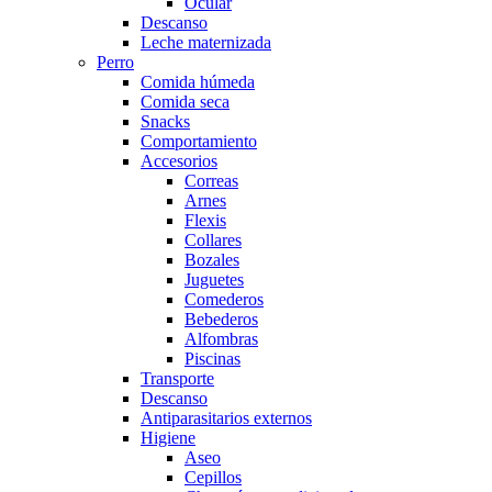
Ocular
Descanso
Leche maternizada
Perro
Comida húmeda
Comida seca
Snacks
Comportamiento
Accesorios
Correas
Arnes
Flexis
Collares
Bozales
Juguetes
Comederos
Bebederos
Alfombras
Piscinas
Transporte
Descanso
Antiparasitarios externos
Higiene
Aseo
Cepillos