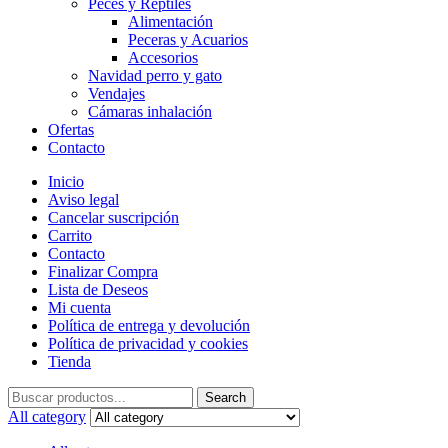
Peces y Reptiles
Alimentación
Peceras y Acuarios
Accesorios
Navidad perro y gato
Vendajes
Cámaras inhalación
Ofertas
Contacto
Inicio
Aviso legal
Cancelar suscripción
Carrito
Contacto
Finalizar Compra
Lista de Deseos
Mi cuenta
Política de entrega y devolución
Política de privacidad y cookies
Tienda
Search
Search
for:
All category