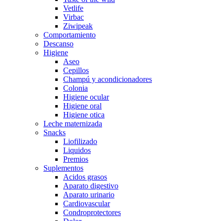
Vetlife
Virbac
Ziwipeak
Comportamiento
Descanso
Higiene
Aseo
Cepillos
Champú y acondicionadores
Colonia
Higiene ocular
Higiene oral
Higiene otica
Leche maternizada
Snacks
Liofilizado
Liquidos
Premios
Suplementos
Acidos grasos
Aparato digestivo
Aparato urinario
Cardiovascular
Condroprotectores