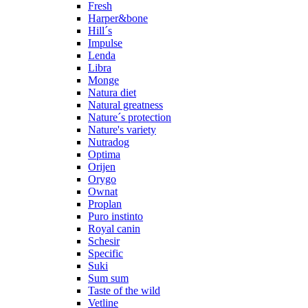
Fresh
Harper&bone
Hill´s
Impulse
Lenda
Libra
Monge
Natura diet
Natural greatness
Nature´s protection
Nature's variety
Nutradog
Optima
Orijen
Orygo
Ownat
Proplan
Puro instinto
Royal canin
Schesir
Specific
Suki
Sum sum
Taste of the wild
Vetline