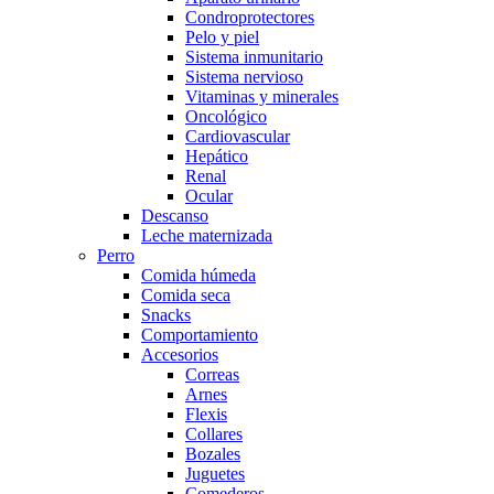
Condroprotectores
Pelo y piel
Sistema inmunitario
Sistema nervioso
Vitaminas y minerales
Oncológico
Cardiovascular
Hepático
Renal
Ocular
Descanso
Leche maternizada
Perro
Comida húmeda
Comida seca
Snacks
Comportamiento
Accesorios
Correas
Arnes
Flexis
Collares
Bozales
Juguetes
Comederos