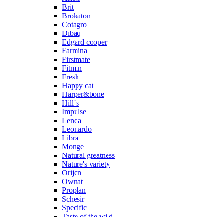
Brit
Brokaton
Cotagro
Dibaq
Edgard cooper
Farmina
Firstmate
Fitmin
Fresh
Happy cat
Harper&bone
Hill´s
Impulse
Lenda
Leonardo
Libra
Monge
Natural greatness
Nature's variety
Orijen
Ownat
Proplan
Schesir
Specific
Taste of the wild