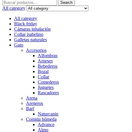
Search
Search
for:
All category
All category
Black friday
Cámaras inhalación
Collar isabelino
Galletas naturales
Gato
Accesorios
Alfombras
Arneses
Bebederos
Bozal
Collar
Comederos
Juguetes
Rascadores
Arena
Areneros
Barf
Naturcanin
Comida húmeda
Advance
Almo