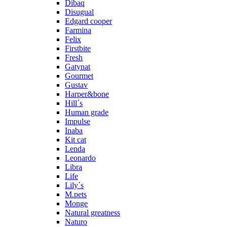
Dibaq
Disugual
Edgard cooper
Farmina
Felix
Firstbite
Fresh
Gatynat
Gourmet
Gustav
Harper&bone
Hill´s
Human grade
Impulse
Inaba
Kit cat
Lenda
Leonardo
Libra
Life
Lily´s
M.pets
Monge
Natural greatness
Naturo