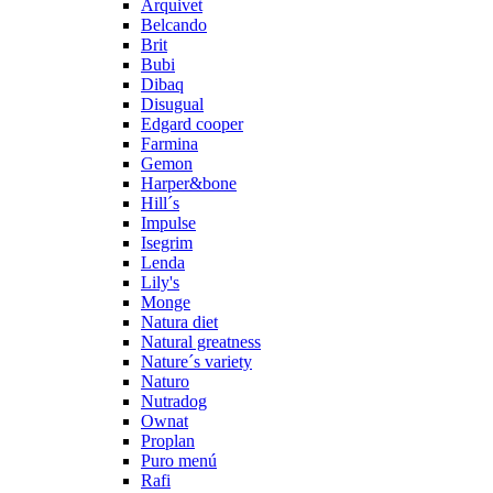
Arquivet
Belcando
Brit
Bubi
Dibaq
Disugual
Edgard cooper
Farmina
Gemon
Harper&bone
Hill´s
Impulse
Isegrim
Lenda
Lily's
Monge
Natura diet
Natural greatness
Nature´s variety
Naturo
Nutradog
Ownat
Proplan
Puro menú
Rafi