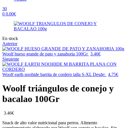
30
0
0.00
€
Menu
Availability:
En stock
Anterior
Woolf hueso grande de pato y zanahoria 100Gr
3.46
€
Siguiente
Woolf earth noohide barrita de cordero talla S-XL
Desde:
4.75
€
Woolf triángulos de conejo y
bacalao 100Gr
3.46
€
Snack de alto valor nutricional para perros. Alimento
complementario elaborado por Woolf con conejo y bacalao. Sin