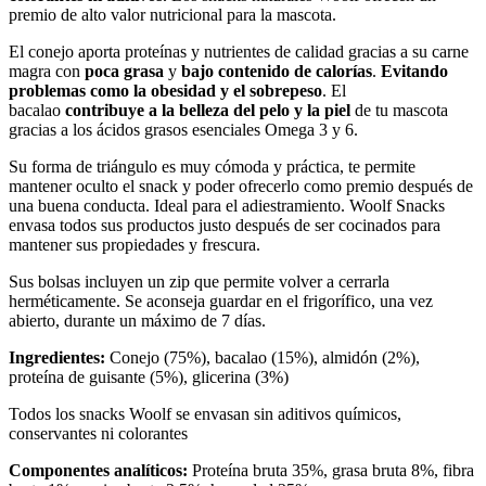
premio de alto valor nutricional para la mascota.
El conejo aporta proteínas y nutrientes de calidad gracias a su carne
magra con
poca grasa
y
bajo contenido de calorías
.
Evitando
problemas como la obesidad y el sobrepeso
. El
bacalao
contribuye a la belleza del pelo y la piel
de tu mascota
gracias a los ácidos grasos esenciales Omega 3 y 6.
Su forma de triángulo es muy cómoda y práctica, te permite
mantener oculto el snack y poder ofrecerlo como premio después de
una buena conducta. Ideal para el adiestramiento. Woolf Snacks
envasa todos sus productos justo después de ser cocinados para
mantener sus propiedades y frescura.
Sus bolsas incluyen un zip que permite volver a cerrarla
herméticamente. Se aconseja guardar en el frigorífico, una vez
abierto, durante un máximo de 7 días.
Ingredientes:
Conejo (75%), bacalao (15%), almidón (2%),
proteína de guisante (5%), glicerina (3%)
Todos los snacks Woolf se envasan sin aditivos químicos,
conservantes ni colorantes
Componentes analíticos:
Proteína bruta 35%, grasa bruta 8%, fibra