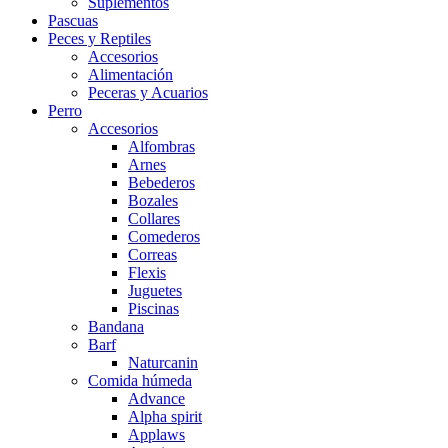
Suplementos
Pascuas
Peces y Reptiles
Accesorios
Alimentación
Peceras y Acuarios
Perro
Accesorios
Alfombras
Arnes
Bebederos
Bozales
Collares
Comederos
Correas
Flexis
Juguetes
Piscinas
Bandana
Barf
Naturcanin
Comida húmeda
Advance
Alpha spirit
Applaws