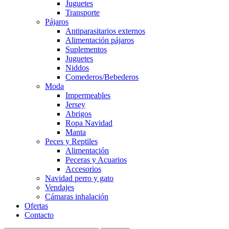
Juguetes
Transporte
Pájaros
Antiparasitarios externos
Alimentación pájaros
Suplementos
Juguetes
Niddos
Comederos/Bebederos
Moda
Impermeables
Jersey
Abrigos
Ropa Navidad
Manta
Peces y Reptiles
Alimentación
Peceras y Acuarios
Accesorios
Navidad perro y gato
Vendajes
Cámaras inhalación
Ofertas
Contacto