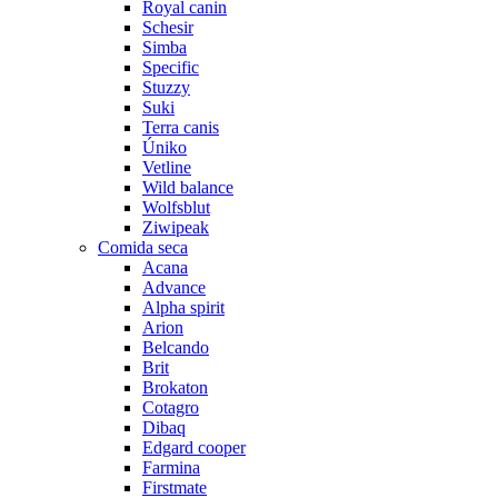
Royal canin
Schesir
Simba
Specific
Stuzzy
Suki
Terra canis
Úniko
Vetline
Wild balance
Wolfsblut
Ziwipeak
Comida seca
Acana
Advance
Alpha spirit
Arion
Belcando
Brit
Brokaton
Cotagro
Dibaq
Edgard cooper
Farmina
Firstmate