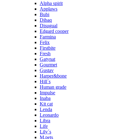
Alpha spirit
Applaws
Bubi
Dibaq
Disugual
Edgard cooper
Farmina
Felix
Firstbite
Fresh
Gatynat
Gourmet
Gustav
Harper&bone
Hill´s
Human grade
Impulse
Inaba
Kit cat
Lenda
Leonardo
Libra
Life
Lily´s
M.pets