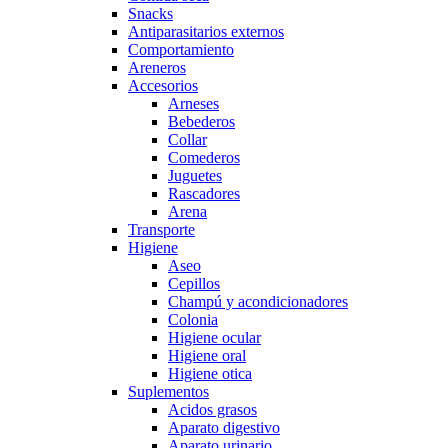
Snacks
Antiparasitarios externos
Comportamiento
Areneros
Accesorios
Arneses
Bebederos
Collar
Comederos
Juguetes
Rascadores
Arena
Transporte
Higiene
Aseo
Cepillos
Champú y acondicionadores
Colonia
Higiene ocular
Higiene oral
Higiene otica
Suplementos
Acidos grasos
Aparato digestivo
Aparato urinario