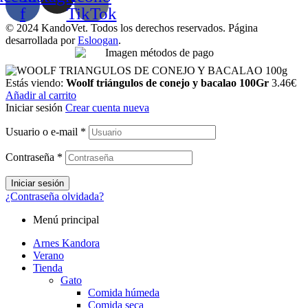
f
TikTok
© 2024 KandoVet. Todos los derechos reservados. Página
desarrollada por
Esloogan
.
Estás viendo:
Woolf triángulos de conejo y bacalao 100Gr
3.46
€
Añadir al carrito
Iniciar sesión
Crear cuenta nueva
Usuario o e-mail
*
Contraseña
*
Iniciar sesión
¿Contraseña olvidada?
Menú principal
Arnes Kandora
Verano
Tienda
Gato
Comida húmeda
Comida seca