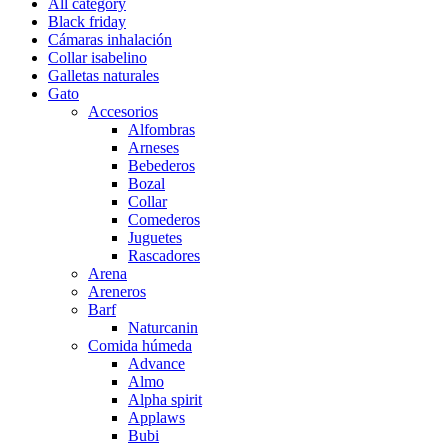
All category
Black friday
Cámaras inhalación
Collar isabelino
Galletas naturales
Gato
Accesorios
Alfombras
Arneses
Bebederos
Bozal
Collar
Comederos
Juguetes
Rascadores
Arena
Areneros
Barf
Naturcanin
Comida húmeda
Advance
Almo
Alpha spirit
Applaws
Bubi