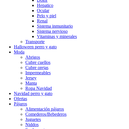
Dolor
Hepatico
Ocular
Pelo y piel
Renal
Sistema inmunitario
Sistema nervioso
Vitaminas y minerales
Transporte
Halloween perro y gato
Moda
Abrigos
Cubre cuellos
Cubre orejas
Impermeables
Jersey
Manta
Ropa Navidad
Navidad perro y gato
Ofertas
Pájaros
Alimentación pájaros
Comederos/Bebederos
Juguetes
Niddos