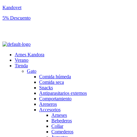
Kandovet
5% Descuento
Regístrate y consigue un código descuento del 5% en tu primera
compra.
Arnes Kandora
Verano
Tienda
Gato
Comida húmeda
Comida seca
Snacks
Antiparasitarios externos
Comportamiento
Areneros
Accesorios
Arneses
Bebederos
Collar
Comederos