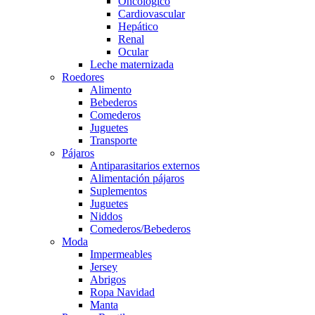
Oncológico
Cardiovascular
Hepático
Renal
Ocular
Leche maternizada
Roedores
Alimento
Bebederos
Comederos
Juguetes
Transporte
Pájaros
Antiparasitarios externos
Alimentación pájaros
Suplementos
Juguetes
Niddos
Comederos/Bebederos
Moda
Impermeables
Jersey
Abrigos
Ropa Navidad
Manta