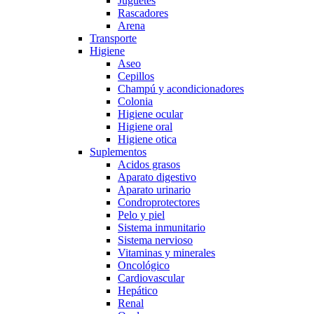
Juguetes
Rascadores
Arena
Transporte
Higiene
Aseo
Cepillos
Champú y acondicionadores
Colonia
Higiene ocular
Higiene oral
Higiene otica
Suplementos
Acidos grasos
Aparato digestivo
Aparato urinario
Condroprotectores
Pelo y piel
Sistema inmunitario
Sistema nervioso
Vitaminas y minerales
Oncológico
Cardiovascular
Hepático
Renal