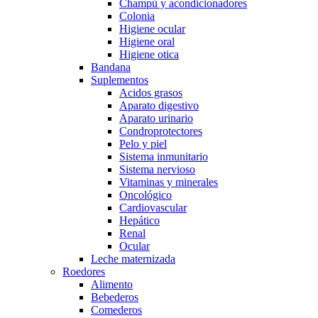
Champú y acondicionadores
Colonia
Higiene ocular
Higiene oral
Higiene otica
Bandana
Suplementos
Acidos grasos
Aparato digestivo
Aparato urinario
Condroprotectores
Pelo y piel
Sistema inmunitario
Sistema nervioso
Vitaminas y minerales
Oncológico
Cardiovascular
Hepático
Renal
Ocular
Leche maternizada
Roedores
Alimento
Bebederos
Comederos