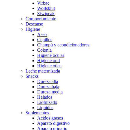
Virbac
Wolfsblut
Ziwipeak
Comportamiento
Descanso
Higiene
Aseo
Cepillos
Champú y acondicionadores
Colonia
Higiene ocular
Higiene oral
Higiene otica
Leche maternizada
Snacks
Dureza alta
Dureza baja
Dureza media
Helados
Liofilizado
Liquidos
Suplementos
Acidos grasos
Aparato digestivo
Aparato urinario