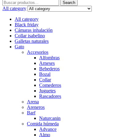
Search
Search
for:
All category
All category
Black friday
Cámaras inhalación
Collar isabelino
Galletas naturales
Gato
Accesorios
Alfombras
Arneses
Bebederos
Bozal
Collar
Comederos
Juguetes
Rascadores
Arena
Areneros
Barf
Naturcanin
Comida húmeda
Advance
Almo