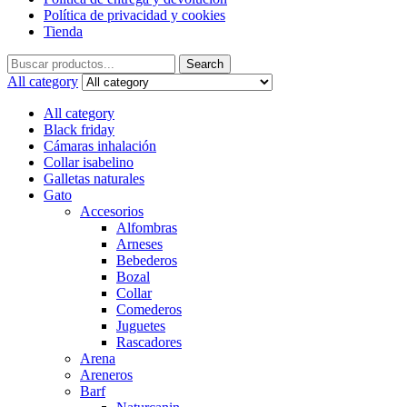
Política de privacidad y cookies
Tienda
Search
Search
for:
All category
All category
Black friday
Cámaras inhalación
Collar isabelino
Galletas naturales
Gato
Accesorios
Alfombras
Arneses
Bebederos
Bozal
Collar
Comederos
Juguetes
Rascadores
Arena
Areneros
Barf