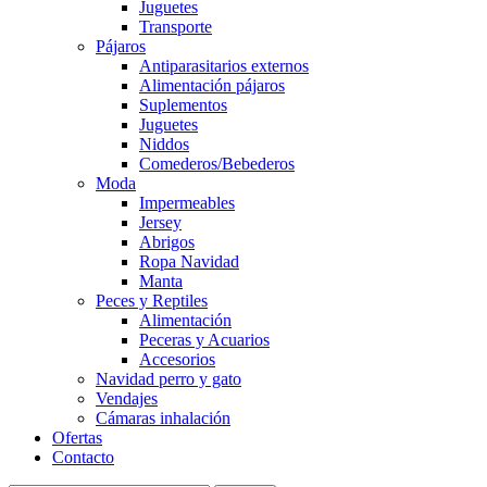
Juguetes
Transporte
Pájaros
Antiparasitarios externos
Alimentación pájaros
Suplementos
Juguetes
Niddos
Comederos/Bebederos
Moda
Impermeables
Jersey
Abrigos
Ropa Navidad
Manta
Peces y Reptiles
Alimentación
Peceras y Acuarios
Accesorios
Navidad perro y gato
Vendajes
Cámaras inhalación
Ofertas
Contacto