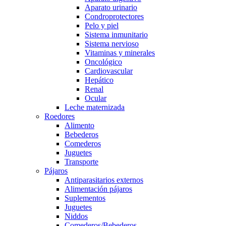
Aparato urinario
Condroprotectores
Pelo y piel
Sistema inmunitario
Sistema nervioso
Vitaminas y minerales
Oncológico
Cardiovascular
Hepático
Renal
Ocular
Leche maternizada
Roedores
Alimento
Bebederos
Comederos
Juguetes
Transporte
Pájaros
Antiparasitarios externos
Alimentación pájaros
Suplementos
Juguetes
Niddos
Comederos/Bebederos