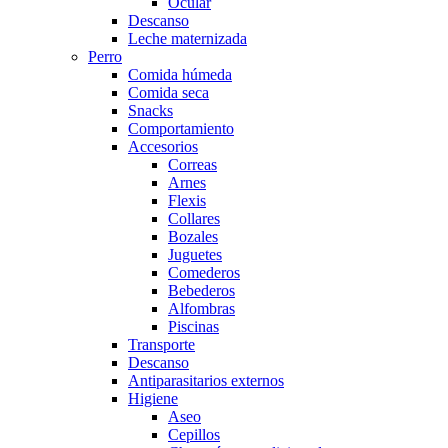
Ocular
Descanso
Leche maternizada
Perro
Comida húmeda
Comida seca
Snacks
Comportamiento
Accesorios
Correas
Arnes
Flexis
Collares
Bozales
Juguetes
Comederos
Bebederos
Alfombras
Piscinas
Transporte
Descanso
Antiparasitarios externos
Higiene
Aseo
Cepillos