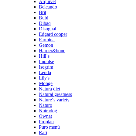
Arquivet
Belcando
Brit
Bubi
Dibaq
Disugual
Edgard cooper
Farmina
Gemon
Harper&bone
Hill´s
Impulse
Isegrim
Lenda
Lily's
Monge
Natura diet
Natural greatness
Nature´s variety
Naturo
Nutradog
Ownat
Proplan
Puro menú
Rafi