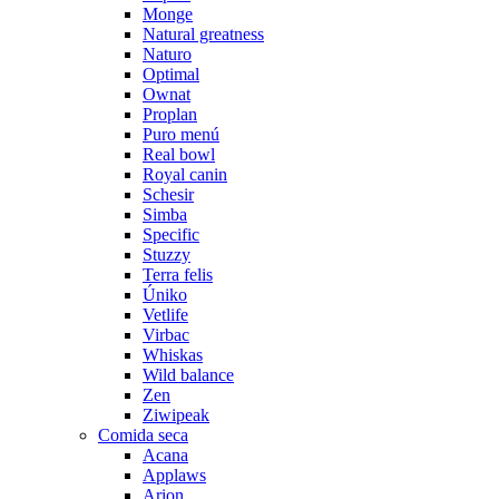
Monge
Natural greatness
Naturo
Optimal
Ownat
Proplan
Puro menú
Real bowl
Royal canin
Schesir
Simba
Specific
Stuzzy
Terra felis
Úniko
Vetlife
Virbac
Whiskas
Wild balance
Zen
Ziwipeak
Comida seca
Acana
Applaws
Arion