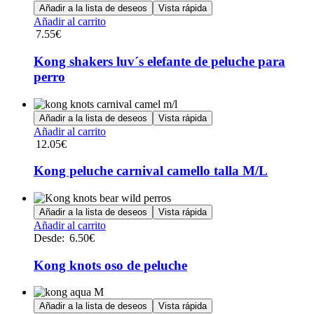
opciones
Añadir a la lista de deseos
Vista rápida
se
Añadir al carrito
pueden
7.55
€
elegir
en
Kong shakers luv´s elefante de peluche para
la
perro
página
de
producto
Añadir a la lista de deseos
Vista rápida
Añadir al carrito
12.05
€
Kong peluche carnival camello talla M/L
Añadir a la lista de deseos
Vista rápida
Este
Añadir al carrito
producto
Desde:
6.50
€
tiene
múltiples
Kong knots oso de peluche
variantes.
Las
opciones
Añadir a la lista de deseos
Vista rápida
se