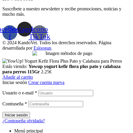
Suscríbete a nuestro newsletter y recibe promociones, noticias y
mucho más.
acebook-
Instagram
Icono
f
TikTok
© 2024 KandoVet. Todos los derechos reservados. Página
desarrollada por
Esloogan
.
Estás viendo:
Yowup yogurt kefir flora plus pato y calabaza
para perros 115Gr
2.25
€
Añadir al carrito
Iniciar sesión
Crear cuenta nueva
Usuario o e-mail
*
Contraseña
*
Iniciar sesión
¿Contraseña olvidada?
Menú principal