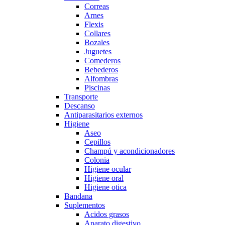
Correas
Arnes
Flexis
Collares
Bozales
Juguetes
Comederos
Bebederos
Alfombras
Piscinas
Transporte
Descanso
Antiparasitarios externos
Higiene
Aseo
Cepillos
Champú y acondicionadores
Colonia
Higiene ocular
Higiene oral
Higiene otica
Bandana
Suplementos
Acidos grasos
Aparato digestivo