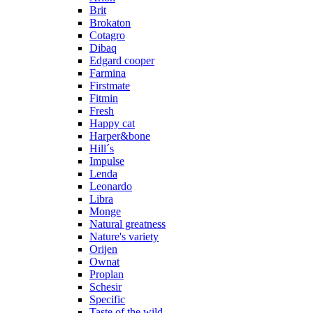
Brit
Brokaton
Cotagro
Dibaq
Edgard cooper
Farmina
Firstmate
Fitmin
Fresh
Happy cat
Harper&bone
Hill´s
Impulse
Lenda
Leonardo
Libra
Monge
Natural greatness
Nature's variety
Orijen
Ownat
Proplan
Schesir
Specific
Taste of the wild