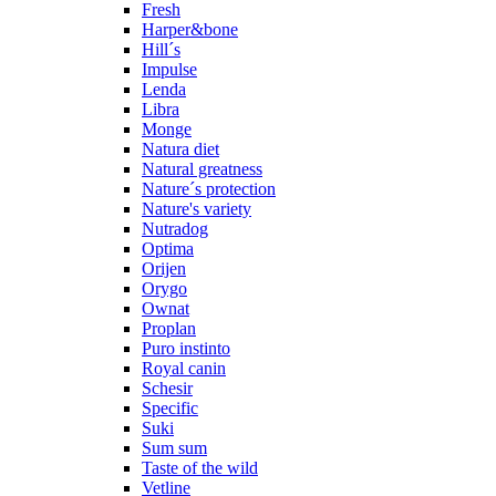
Fresh
Harper&bone
Hill´s
Impulse
Lenda
Libra
Monge
Natura diet
Natural greatness
Nature´s protection
Nature's variety
Nutradog
Optima
Orijen
Orygo
Ownat
Proplan
Puro instinto
Royal canin
Schesir
Specific
Suki
Sum sum
Taste of the wild
Vetline