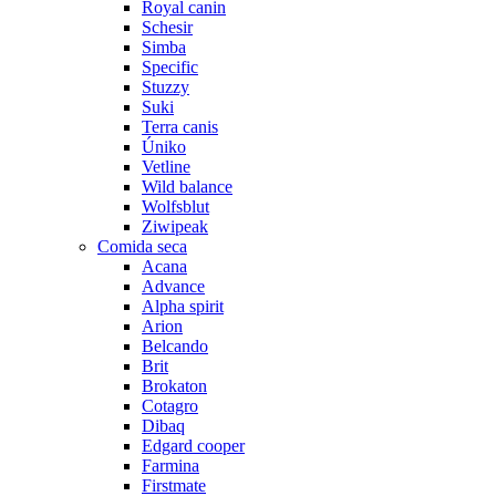
Royal canin
Schesir
Simba
Specific
Stuzzy
Suki
Terra canis
Úniko
Vetline
Wild balance
Wolfsblut
Ziwipeak
Comida seca
Acana
Advance
Alpha spirit
Arion
Belcando
Brit
Brokaton
Cotagro
Dibaq
Edgard cooper
Farmina
Firstmate