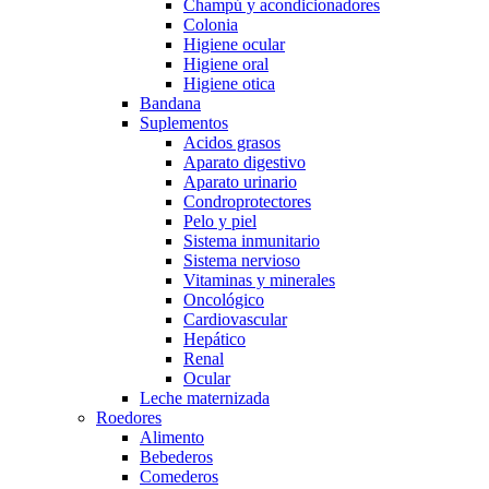
Champú y acondicionadores
Colonia
Higiene ocular
Higiene oral
Higiene otica
Bandana
Suplementos
Acidos grasos
Aparato digestivo
Aparato urinario
Condroprotectores
Pelo y piel
Sistema inmunitario
Sistema nervioso
Vitaminas y minerales
Oncológico
Cardiovascular
Hepático
Renal
Ocular
Leche maternizada
Roedores
Alimento
Bebederos
Comederos