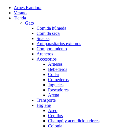
Arnes Kandora
Verano
Tienda
Gato
Comida húmeda
Comida seca
Snacks
Antiparasitarios externos
Comportamiento
Areneros
Accesorios
Arneses
Bebederos
Collar
Comederos
Juguetes
Rascadores
Arena
Transporte
Higiene
Aseo
Cepillos
Champú y acondicionadores
Colonia