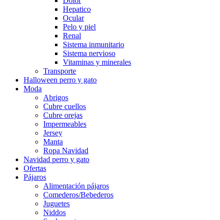
Dolor
Hepatico
Ocular
Pelo y piel
Renal
Sistema inmunitario
Sistema nervioso
Vitaminas y minerales
Transporte
Halloween perro y gato
Moda
Abrigos
Cubre cuellos
Cubre orejas
Impermeables
Jersey
Manta
Ropa Navidad
Navidad perro y gato
Ofertas
Pájaros
Alimentación pájaros
Comederos/Bebederos
Juguetes
Niddos