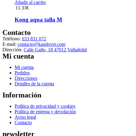
Añadir al carrito
pueden
11.33
€
elegir
en
Kong aqua talla M
la
página
Contacto
de
producto
Teléfono:
633 831 072
E-mail:
contacto@kandovet.com
Dirección:
Calle Gallo, 18 47012 Valladolid
Mi cuenta
Menú
Mi cuenta
Pedidos
Direcciones
Detalles de la cuenta
Información
Menú
Política de privacidad y cookies
Política de entrega y devolución
Aviso legal
Contacto
newsletter