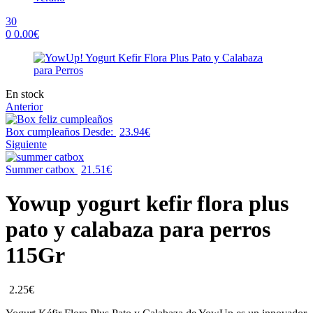
30
0
0.00
€
Menu
Availability:
En stock
Anterior
Box cumpleaños
Desde:
23.94
€
Siguiente
Summer catbox
21.51
€
Yowup yogurt kefir flora plus
pato y calabaza para perros
115Gr
2.25
€