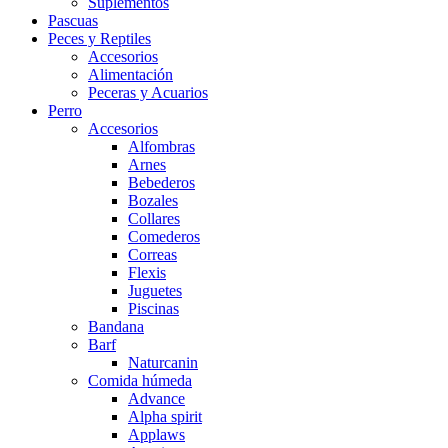
Suplementos
Pascuas
Peces y Reptiles
Accesorios
Alimentación
Peceras y Acuarios
Perro
Accesorios
Alfombras
Arnes
Bebederos
Bozales
Collares
Comederos
Correas
Flexis
Juguetes
Piscinas
Bandana
Barf
Naturcanin
Comida húmeda
Advance
Alpha spirit
Applaws