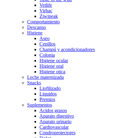
Vetlife
Virbac
Ziwipeak
Comportamiento
Descanso
Higiene
Aseo
Cepillos
Champú y acondicionadores
Colonia
Higiene ocular
Higiene oral
Higiene otica
Leche maternizada
Snacks
Liofilizado
Liquidos
Premios
Suplementos
Acidos grasos
Aparato digestivo
Aparato urinario
Cardiovascular
Condroprotectores