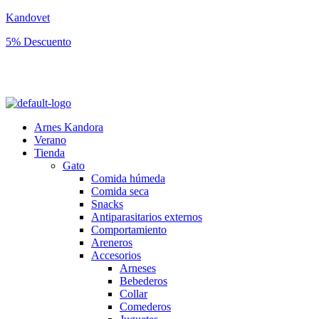
Kandovet
5% Descuento
Regístrate y consigue un código descuento del 5% en tu primera
compra.
Arnes Kandora
Verano
Tienda
Gato
Comida húmeda
Comida seca
Snacks
Antiparasitarios externos
Comportamiento
Areneros
Accesorios
Arneses
Bebederos
Collar
Comederos