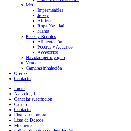
Moda
Impermeables
Jersey
Abrigos
Ropa Navidad
Manta
Peces y Reptiles
Alimentación
Peceras y Acuarios
Accesorios
Navidad perro y gato
Vendajes
Cámaras inhalación
Ofertas
Contacto
Inicio
Aviso legal
Cancelar suscripción
Carrito
Contacto
Finalizar Compra
Lista de Deseos
Mi cuenta
Política de entrega y devolución