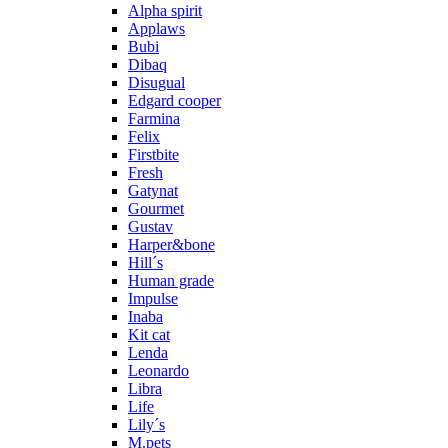
Alpha spirit
Applaws
Bubi
Dibaq
Disugual
Edgard cooper
Farmina
Felix
Firstbite
Fresh
Gatynat
Gourmet
Gustav
Harper&bone
Hill´s
Human grade
Impulse
Inaba
Kit cat
Lenda
Leonardo
Libra
Life
Lily´s
M.pets