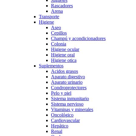
Juguetes
Rascadores
Arena
Transporte
Higiene
Aseo
Cepillos
Champú y acondicionadores
Colonia
Higiene ocular
Higiene oral
Higiene otica
Suplementos
Acidos grasos
Aparato digestivo
Aparato urinario
Condroprotectores
Pelo y piel
Sistema inmunitario
Sistema nervioso
Vitaminas y minerales
Oncológico
Cardiovascular
Hepático
Renal