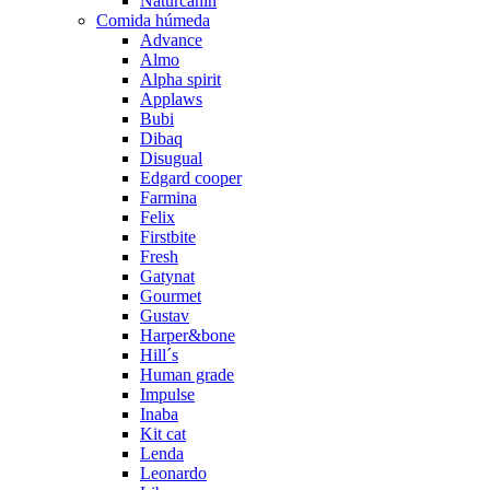
Naturcanin
Comida húmeda
Advance
Almo
Alpha spirit
Applaws
Bubi
Dibaq
Disugual
Edgard cooper
Farmina
Felix
Firstbite
Fresh
Gatynat
Gourmet
Gustav
Harper&bone
Hill´s
Human grade
Impulse
Inaba
Kit cat
Lenda
Leonardo