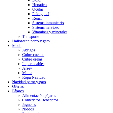
Dolor
Hepatico
Ocular
Pelo y piel
Renal
Sistema inmunitario
Sistema nervioso
Vitaminas y minerales
Transporte
Halloween perro y gato
Moda
Abrigos
Cubre cuellos
Cubre orejas
Impermeables
Jersey
Manta
Ropa Navidad
Navidad perro y gato
Ofertas
Pájaros
Alimentación pájaros
Comederos/Bebederos
Juguetes
Niddos