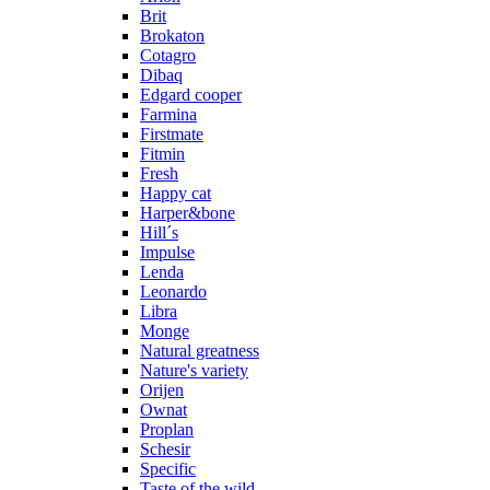
Brit
Brokaton
Cotagro
Dibaq
Edgard cooper
Farmina
Firstmate
Fitmin
Fresh
Happy cat
Harper&bone
Hill´s
Impulse
Lenda
Leonardo
Libra
Monge
Natural greatness
Nature's variety
Orijen
Ownat
Proplan
Schesir
Specific
Taste of the wild