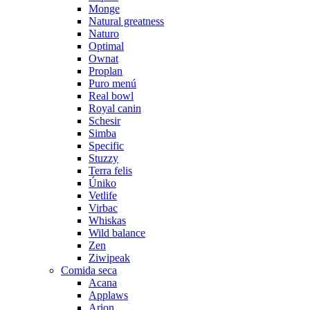
Monge
Natural greatness
Naturo
Optimal
Ownat
Proplan
Puro menú
Real bowl
Royal canin
Schesir
Simba
Specific
Stuzzy
Terra felis
Úniko
Vetlife
Virbac
Whiskas
Wild balance
Zen
Ziwipeak
Comida seca
Acana
Applaws
Arion