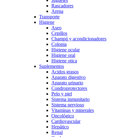
Juguetes
Rascadores
Arena
Transporte
Higiene
Aseo
Cepillos
Champú y acondicionadores
Colonia
Higiene ocular
Higiene oral
Higiene otica
Suplementos
Acidos grasos
Aparato digestivo
Aparato urinario
Condroprotectores
Pelo y piel
Sistema inmunitario
Sistema nervioso
Vitaminas y minerales
Oncológico
Cardiovascular
Hepático
Renal