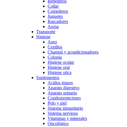
Bebederos
Collar
Comederos
Juguetes
Rascadores
Arena
Transporte
Higiene
Aseo
Cepillos
Champú y acondicionadores
Colonia
Higiene ocular
Higiene oral
Higiene otica
Suplementos
Acidos grasos
Aparato digestivo
Aparato urinario
Condroprotectores
Pelo y piel
Sistema inmunitario
Sistema nervioso
Vitaminas y minerales
Oncológico