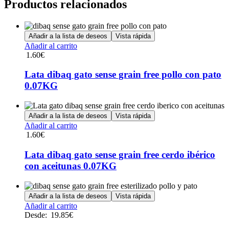
Productos relacionados
Añadir a la lista de deseos
Vista rápida
Añadir al carrito
1.60
€
Lata dibaq gato sense grain free pollo con pato
0.07KG
Añadir a la lista de deseos
Vista rápida
Añadir al carrito
1.60
€
Lata dibaq gato sense grain free cerdo ibérico
con aceitunas 0.07KG
Añadir a la lista de deseos
Vista rápida
Este
Añadir al carrito
producto
Desde:
19.85
€
tiene