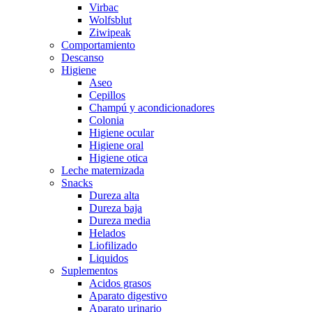
Virbac
Wolfsblut
Ziwipeak
Comportamiento
Descanso
Higiene
Aseo
Cepillos
Champú y acondicionadores
Colonia
Higiene ocular
Higiene oral
Higiene otica
Leche maternizada
Snacks
Dureza alta
Dureza baja
Dureza media
Helados
Liofilizado
Liquidos
Suplementos
Acidos grasos
Aparato digestivo
Aparato urinario