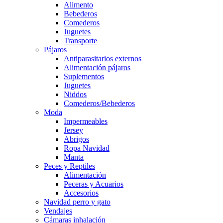
Alimento
Bebederos
Comederos
Juguetes
Transporte
Pájaros
Antiparasitarios externos
Alimentación pájaros
Suplementos
Juguetes
Niddos
Comederos/Bebederos
Moda
Impermeables
Jersey
Abrigos
Ropa Navidad
Manta
Peces y Reptiles
Alimentación
Peceras y Acuarios
Accesorios
Navidad perro y gato
Vendajes
Cámaras inhalación