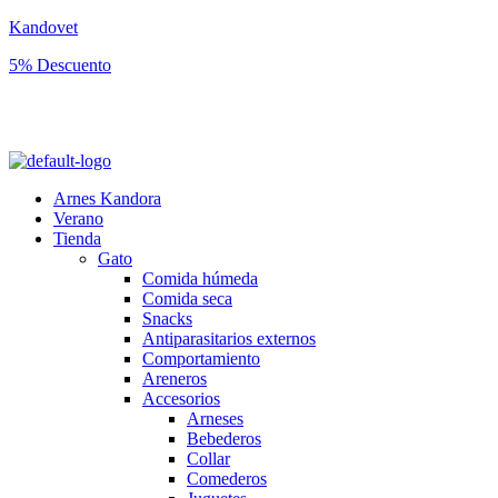
Kandovet
5% Descuento
Regístrate y consigue un código descuento del 5% en tu primera
compra.
Arnes Kandora
Verano
Tienda
Gato
Comida húmeda
Comida seca
Snacks
Antiparasitarios externos
Comportamiento
Areneros
Accesorios
Arneses
Bebederos
Collar
Comederos