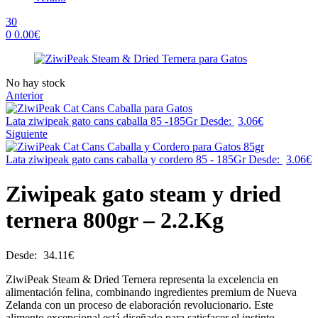
30
0
0.00
€
Menu
Availability:
No hay stock
Anterior
Lata ziwipeak gato cans caballa 85 -185Gr
Desde:
3.06
€
Siguiente
Lata ziwipeak gato cans caballa y cordero 85 - 185Gr
Desde:
3.06
€
Ziwipeak gato steam y dried
ternera 800gr – 2.2.Kg
Desde:
34.11
€
ZiwiPeak Steam & Dried Ternera representa la excelencia en
alimentación felina, combinando ingredientes premium de Nueva
Zelanda con un proceso de elaboración revolucionario. Este
alimento excepcional está diseñado para satisfacer el instinto