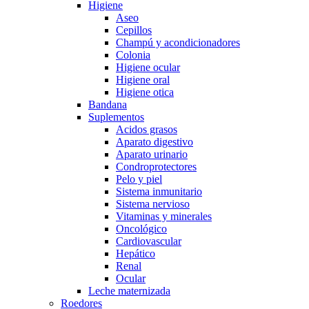
Higiene
Aseo
Cepillos
Champú y acondicionadores
Colonia
Higiene ocular
Higiene oral
Higiene otica
Bandana
Suplementos
Acidos grasos
Aparato digestivo
Aparato urinario
Condroprotectores
Pelo y piel
Sistema inmunitario
Sistema nervioso
Vitaminas y minerales
Oncológico
Cardiovascular
Hepático
Renal
Ocular
Leche maternizada
Roedores