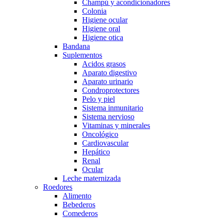
Champú y acondicionadores
Colonia
Higiene ocular
Higiene oral
Higiene otica
Bandana
Suplementos
Acidos grasos
Aparato digestivo
Aparato urinario
Condroprotectores
Pelo y piel
Sistema inmunitario
Sistema nervioso
Vitaminas y minerales
Oncológico
Cardiovascular
Hepático
Renal
Ocular
Leche maternizada
Roedores
Alimento
Bebederos
Comederos