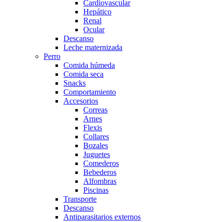
Cardiovascular
Hepático
Renal
Ocular
Descanso
Leche maternizada
Perro
Comida húmeda
Comida seca
Snacks
Comportamiento
Accesorios
Correas
Arnes
Flexis
Collares
Bozales
Juguetes
Comederos
Bebederos
Alfombras
Piscinas
Transporte
Descanso
Antiparasitarios externos