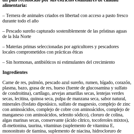
alimentaria:
– Ternera de animales criados en libertad con acceso a pasto fresco
durante todo el año
– Pescado sureño capturado sosteniblemente de las prístinas aguas
de la Isla Norte
– Materias primas seleccionadas por agricultores y pescadores
locales comprometidos con prácticas éticas
– Sin hormonas, antibióticos ni estimulantes del crecimiento
Ingredientes
Carne de res, pulmón, pescado azul sureño, rumen, hígado, corazón,
plasma, bazo, grasa de res, hueso (fuente de glucosamina y sulfato
de condroitina), cartílago, arvejas amarillas secas, lentejas verdes
secas, lecitina, quinoa seca, pulpa de manzana seca, sabor natural,
minerales (fosfato dipotásico, sulfato de magnesio, complejo de zinc
con aminoácidos, complejo de cobre con aminoácidos, complejo de
manganeso con aminoácidos, selenito sódico), cloruro de colina,
algas marinas secas, conservante (ácido cítrico, tocoferoles mixtos),
dl-metionina, taurina, vitaminas (suplemento de vitamina E,
mononitrato de tiamina, suplemento de niacina, hidrocloruro de