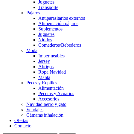
Juguetes
Transporte
Pájaros
Antiparasitarios externos
Alimentación pájaros
Suplementos
Juguetes
Niddos
Comederos/Bebederos
Moda
Impermeables
Jersey
Abrigos
Ropa Navidad
Manta
Peces y Reptiles
Alimentación
Peceras y Acuarios
Accesorios
Navidad perro y gato
Vendajes
Cámaras inhalación
Ofertas
Contacto