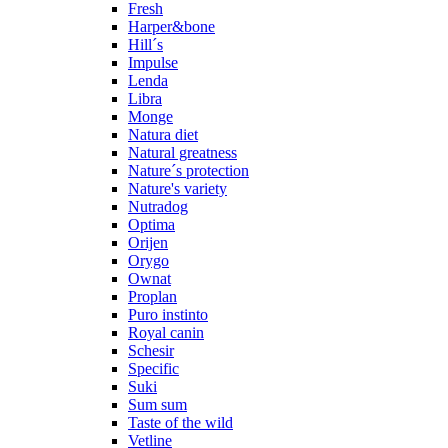
Fresh
Harper&bone
Hill´s
Impulse
Lenda
Libra
Monge
Natura diet
Natural greatness
Nature´s protection
Nature's variety
Nutradog
Optima
Orijen
Orygo
Ownat
Proplan
Puro instinto
Royal canin
Schesir
Specific
Suki
Sum sum
Taste of the wild
Vetline