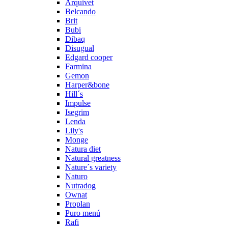
Arquivet
Belcando
Brit
Bubi
Dibaq
Disugual
Edgard cooper
Farmina
Gemon
Harper&bone
Hill´s
Impulse
Isegrim
Lenda
Lily's
Monge
Natura diet
Natural greatness
Nature´s variety
Naturo
Nutradog
Ownat
Proplan
Puro menú
Rafi