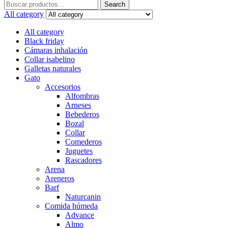
Search
Search
for:
All category
All category
Black friday
Cámaras inhalación
Collar isabelino
Galletas naturales
Gato
Accesorios
Alfombras
Arneses
Bebederos
Bozal
Collar
Comederos
Juguetes
Rascadores
Arena
Areneros
Barf
Naturcanin
Comida húmeda
Advance
Almo