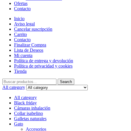
Ofertas
Contacto
Inicio
Aviso legal
Cancelar suscripción
Carrito
Contacto
Finalizar Compra
Lista de Deseos
Mi cuenta
Política de entrega y devolución
Política de privacidad y cookies
Tienda
Search
Search
for:
All category
All category
Black friday
Cámaras inhalación
Collar isabelino
Galletas naturales
Gato
Accesorios