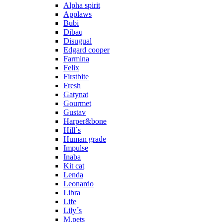
Alpha spirit
Applaws
Bubi
Dibaq
Disugual
Edgard cooper
Farmina
Felix
Firstbite
Fresh
Gatynat
Gourmet
Gustav
Harper&bone
Hill´s
Human grade
Impulse
Inaba
Kit cat
Lenda
Leonardo
Libra
Life
Lily´s
M.pets