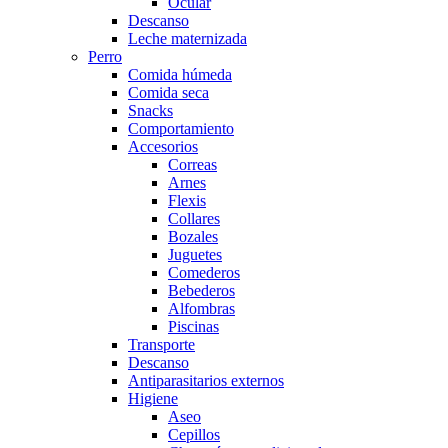
Ocular
Descanso
Leche maternizada
Perro
Comida húmeda
Comida seca
Snacks
Comportamiento
Accesorios
Correas
Arnes
Flexis
Collares
Bozales
Juguetes
Comederos
Bebederos
Alfombras
Piscinas
Transporte
Descanso
Antiparasitarios externos
Higiene
Aseo
Cepillos