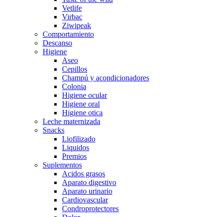
Vetlife
Virbac
Ziwipeak
Comportamiento
Descanso
Higiene
Aseo
Cepillos
Champú y acondicionadores
Colonia
Higiene ocular
Higiene oral
Higiene otica
Leche maternizada
Snacks
Liofilizado
Liquidos
Premios
Suplementos
Acidos grasos
Aparato digestivo
Aparato urinario
Cardiovascular
Condroprotectores