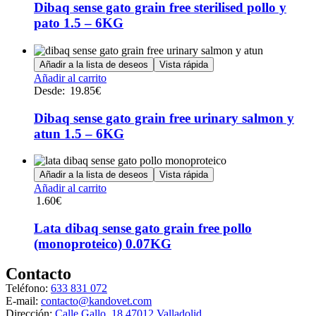
múltiples
Dibaq sense gato grain free sterilised pollo y
variantes.
pato 1.5 – 6KG
Las
opciones
se
Añadir a la lista de deseos
Vista rápida
pueden
Este
Añadir al carrito
elegir
producto
Desde:
19.85
€
en
tiene
la
múltiples
Dibaq sense gato grain free urinary salmon y
página
variantes.
de
atun 1.5 – 6KG
Las
producto
opciones
se
Añadir a la lista de deseos
Vista rápida
pueden
Añadir al carrito
elegir
1.60
€
en
la
Lata dibaq sense gato grain free pollo
página
de
(monoproteico) 0.07KG
producto
Contacto
Teléfono:
633 831 072
E-mail:
contacto@kandovet.com
Dirección:
Calle Gallo, 18 47012 Valladolid