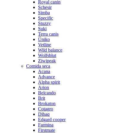
Royal canin
Schesir
Simba
Specific
Stuzzy
Suki
Terra canis
Úniko
Vetline
Wild balance
Wolfsblut
Ziwipeak
Comida seca
Acana
Advance
Alpha spirit
Arion
Belcando
Brit
Brokaton
Cotagro
Dibaq
Edgard cooper
Farmina
Firstmate