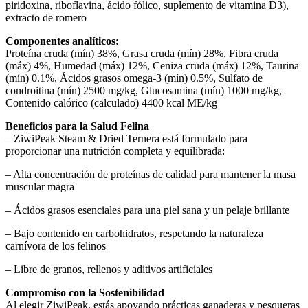
piridoxina, riboflavina, ácido fólico, suplemento de vitamina D3),
extracto de romero
Componentes analíticos:
Proteína cruda (mín) 38%, Grasa cruda (mín) 28%, Fibra cruda
(máx) 4%, Humedad (máx) 12%, Ceniza cruda (máx) 12%, Taurina
(mín) 0.1%, Ácidos grasos omega-3 (mín) 0.5%, Sulfato de
condroitina (mín) 2500 mg/kg, Glucosamina (mín) 1000 mg/kg,
Contenido calórico (calculado) 4400 kcal ME/kg
Beneficios para la Salud Felina
– ZiwiPeak Steam & Dried Ternera está formulado para
proporcionar una nutrición completa y equilibrada:
– Alta concentración de proteínas de calidad para mantener la masa
muscular magra
– Ácidos grasos esenciales para una piel sana y un pelaje brillante
– Bajo contenido en carbohidratos, respetando la naturaleza
carnívora de los felinos
– Libre de granos, rellenos y aditivos artificiales
Compromiso con la Sostenibilidad
Al elegir ZiwiPeak, estás apoyando prácticas ganaderas y pesqueras