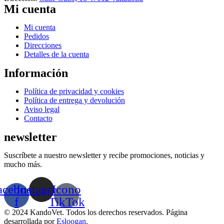
Mi cuenta
Menú
Mi cuenta
Pedidos
Direcciones
Detalles de la cuenta
Información
Menú
Política de privacidad y cookies
Política de entrega y devolución
Aviso legal
Contacto
newsletter
Suscríbete a nuestro newsletter y recibe promociones, noticias y
mucho más.
acebook-
Instagram
Icono
f
TikTok
© 2024 KandoVet. Todos los derechos reservados. Página
desarrollada por
Esloogan
.