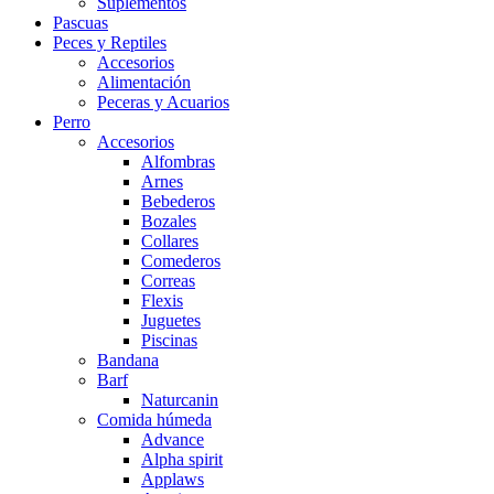
Suplementos
Pascuas
Peces y Reptiles
Accesorios
Alimentación
Peceras y Acuarios
Perro
Accesorios
Alfombras
Arnes
Bebederos
Bozales
Collares
Comederos
Correas
Flexis
Juguetes
Piscinas
Bandana
Barf
Naturcanin
Comida húmeda
Advance
Alpha spirit
Applaws