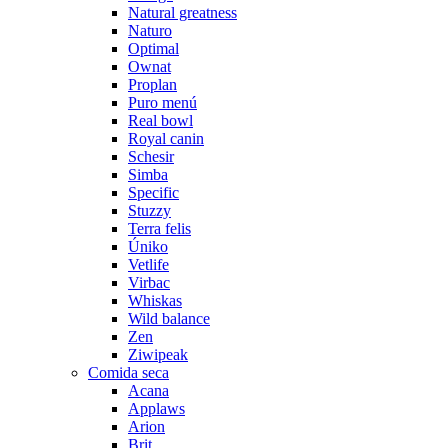
Natural greatness
Naturo
Optimal
Ownat
Proplan
Puro menú
Real bowl
Royal canin
Schesir
Simba
Specific
Stuzzy
Terra felis
Úniko
Vetlife
Virbac
Whiskas
Wild balance
Zen
Ziwipeak
Comida seca
Acana
Applaws
Arion
Brit