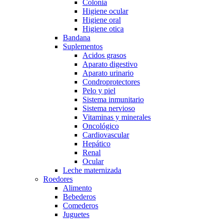
Colonia
Higiene ocular
Higiene oral
Higiene otica
Bandana
Suplementos
Acidos grasos
Aparato digestivo
Aparato urinario
Condroprotectores
Pelo y piel
Sistema inmunitario
Sistema nervioso
Vitaminas y minerales
Oncológico
Cardiovascular
Hepático
Renal
Ocular
Leche maternizada
Roedores
Alimento
Bebederos
Comederos
Juguetes