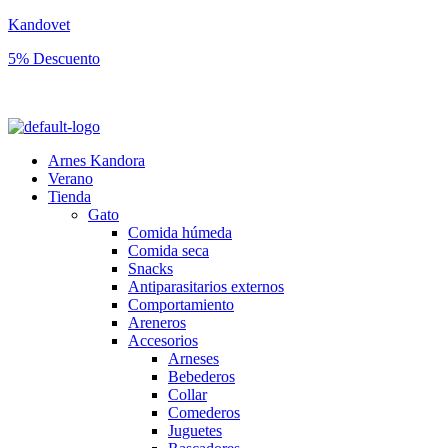
Kandovet
5% Descuento
Regístrate y consigue un código descuento del 5% en tu primera comp
Arnes Kandora
Verano
Tienda
Gato
Comida húmeda
Comida seca
Snacks
Antiparasitarios externos
Comportamiento
Areneros
Accesorios
Arneses
Bebederos
Collar
Comederos
Juguetes