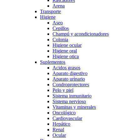
Rascadores
Arena
Transporte
Higiene
Aseo
Cepillos
Champú y acondicionadores
Colonia
Higiene ocular
Higiene oral
Higiene otica
Suplementos
Acidos grasos
Aparato digestivo
Aparato urinario
Condroprotectores
Pelo y piel
Sistema inmunitario
Sistema nervioso
Vitaminas y minerales
Oncológico
Cardiovascular
Hepático
Renal
Ocular