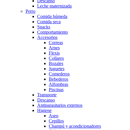
Descanso
Leche maternizada
Perro
Comida húmeda
Comida seca
Snacks
Comportamiento
Accesorios
Correas
Arnes
Flexis
Collares
Bozales
Juguetes
Comederos
Bebederos
Alfombras
Piscinas
Transporte
Descanso
Antiparasitarios externos
Higiene
Aseo
Cepillos
Champú y acondicionadores