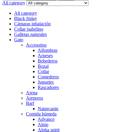
for:
All category
All category
Black friday
Cámaras inhalación
Collar isabelino
Galletas naturales
Gato
Accesorios
Alfombras
Arneses
Bebederos
Bozal
Collar
Comederos
Juguetes
Rascadores
Arena
Areneros
Barf
Naturcanin
Comida húmeda
Advance
Almo
Alpha spirit