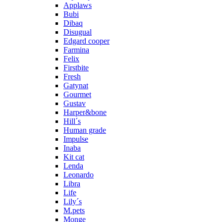
Applaws
Bubi
Dibaq
Disugual
Edgard cooper
Farmina
Felix
Firstbite
Fresh
Gatynat
Gourmet
Gustav
Harper&bone
Hill´s
Human grade
Impulse
Inaba
Kit cat
Lenda
Leonardo
Libra
Life
Lily´s
M.pets
Monge