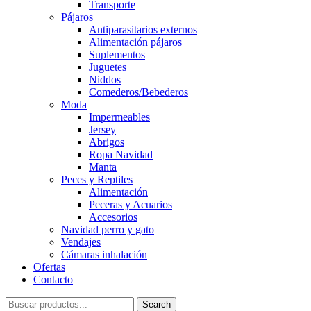
Transporte
Pájaros
Antiparasitarios externos
Alimentación pájaros
Suplementos
Juguetes
Niddos
Comederos/Bebederos
Moda
Impermeables
Jersey
Abrigos
Ropa Navidad
Manta
Peces y Reptiles
Alimentación
Peceras y Acuarios
Accesorios
Navidad perro y gato
Vendajes
Cámaras inhalación
Ofertas
Contacto
Search
Search