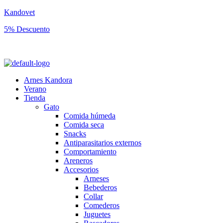
Kandovet
5% Descuento
Regístrate y consigue un código descuento del 5% en tu primera comp
Arnes Kandora
Verano
Tienda
Gato
Comida húmeda
Comida seca
Snacks
Antiparasitarios externos
Comportamiento
Areneros
Accesorios
Arneses
Bebederos
Collar
Comederos
Juguetes