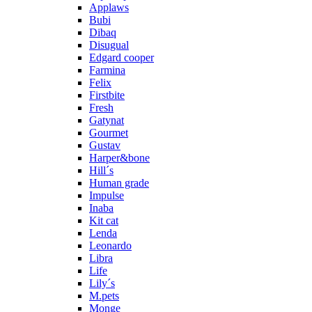
Applaws
Bubi
Dibaq
Disugual
Edgard cooper
Farmina
Felix
Firstbite
Fresh
Gatynat
Gourmet
Gustav
Harper&bone
Hill´s
Human grade
Impulse
Inaba
Kit cat
Lenda
Leonardo
Libra
Life
Lily´s
M.pets
Monge