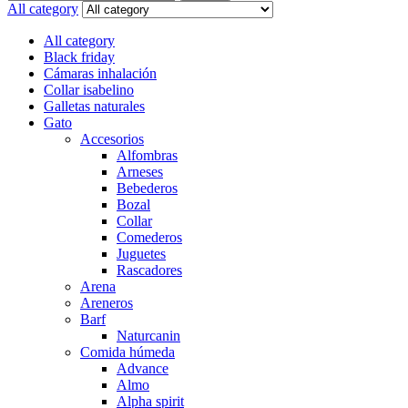
for:
All category
All category
Black friday
Cámaras inhalación
Collar isabelino
Galletas naturales
Gato
Accesorios
Alfombras
Arneses
Bebederos
Bozal
Collar
Comederos
Juguetes
Rascadores
Arena
Areneros
Barf
Naturcanin
Comida húmeda
Advance
Almo
Alpha spirit