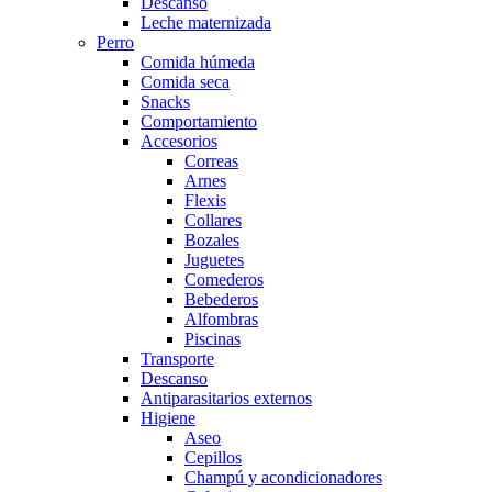
Descanso
Leche maternizada
Perro
Comida húmeda
Comida seca
Snacks
Comportamiento
Accesorios
Correas
Arnes
Flexis
Collares
Bozales
Juguetes
Comederos
Bebederos
Alfombras
Piscinas
Transporte
Descanso
Antiparasitarios externos
Higiene
Aseo
Cepillos
Champú y acondicionadores