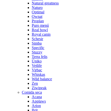
Natural greatness
Naturo
Optimal
Ownat
Proplan
Puro menú
Real bowl
Royal canin
Schesir
Simba
Specific
Stuzzy
Terra felis
Úniko
Vetlife
Virbac
Whiskas
Wild balance
Zen
Ziwipeak
Comida seca
Acana
Applaws
Arion
Brit