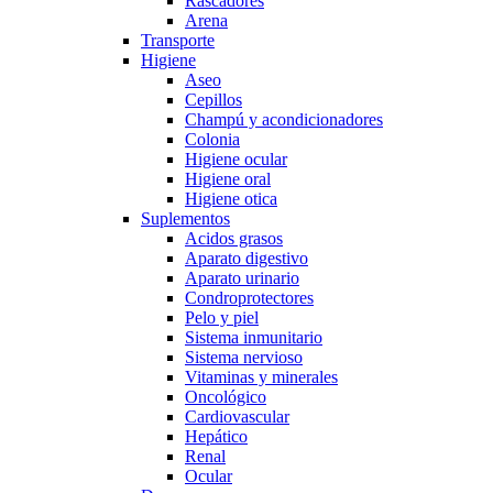
Rascadores
Arena
Transporte
Higiene
Aseo
Cepillos
Champú y acondicionadores
Colonia
Higiene ocular
Higiene oral
Higiene otica
Suplementos
Acidos grasos
Aparato digestivo
Aparato urinario
Condroprotectores
Pelo y piel
Sistema inmunitario
Sistema nervioso
Vitaminas y minerales
Oncológico
Cardiovascular
Hepático
Renal
Ocular