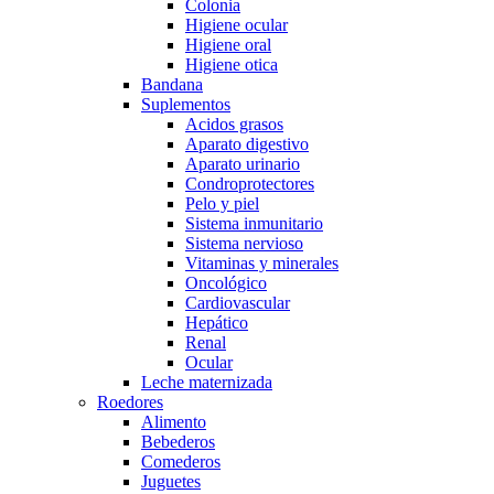
Colonia
Higiene ocular
Higiene oral
Higiene otica
Bandana
Suplementos
Acidos grasos
Aparato digestivo
Aparato urinario
Condroprotectores
Pelo y piel
Sistema inmunitario
Sistema nervioso
Vitaminas y minerales
Oncológico
Cardiovascular
Hepático
Renal
Ocular
Leche maternizada
Roedores
Alimento
Bebederos
Comederos
Juguetes