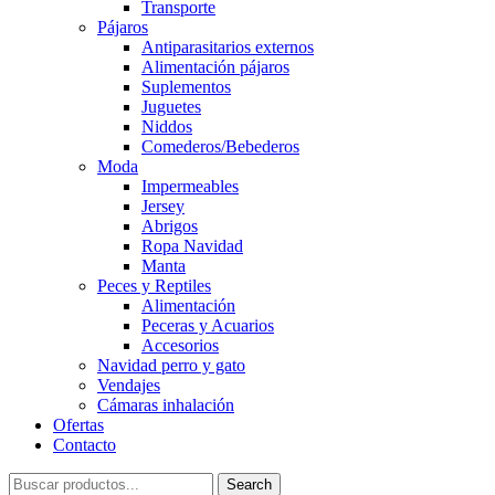
Transporte
Pájaros
Antiparasitarios externos
Alimentación pájaros
Suplementos
Juguetes
Niddos
Comederos/Bebederos
Moda
Impermeables
Jersey
Abrigos
Ropa Navidad
Manta
Peces y Reptiles
Alimentación
Peceras y Acuarios
Accesorios
Navidad perro y gato
Vendajes
Cámaras inhalación
Ofertas
Contacto
Search
Search