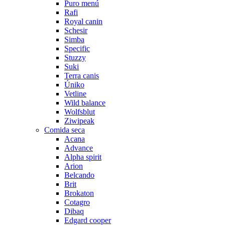
Puro menú
Rafi
Royal canin
Schesir
Simba
Specific
Stuzzy
Suki
Terra canis
Úniko
Vetline
Wild balance
Wolfsblut
Ziwipeak
Comida seca
Acana
Advance
Alpha spirit
Arion
Belcando
Brit
Brokaton
Cotagro
Dibaq
Edgard cooper