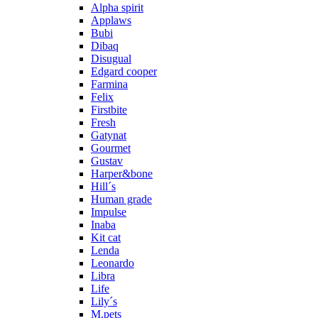
Alpha spirit
Applaws
Bubi
Dibaq
Disugual
Edgard cooper
Farmina
Felix
Firstbite
Fresh
Gatynat
Gourmet
Gustav
Harper&bone
Hill´s
Human grade
Impulse
Inaba
Kit cat
Lenda
Leonardo
Libra
Life
Lily´s
M.pets