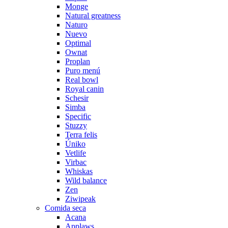
Monge
Natural greatness
Naturo
Nuevo
Optimal
Ownat
Proplan
Puro menú
Real bowl
Royal canin
Schesir
Simba
Specific
Stuzzy
Terra felis
Úniko
Vetlife
Virbac
Whiskas
Wild balance
Zen
Ziwipeak
Comida seca
Acana
Applaws