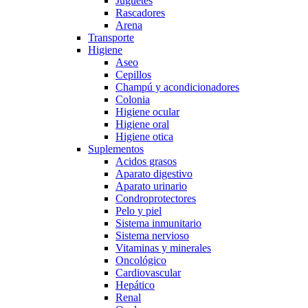
Juguetes
Rascadores
Arena
Transporte
Higiene
Aseo
Cepillos
Champú y acondicionadores
Colonia
Higiene ocular
Higiene oral
Higiene otica
Suplementos
Acidos grasos
Aparato digestivo
Aparato urinario
Condroprotectores
Pelo y piel
Sistema inmunitario
Sistema nervioso
Vitaminas y minerales
Oncológico
Cardiovascular
Hepático
Renal