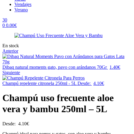
Vendajes
Verano
30
0
0.00
€
Menu
Availability:
En stock
Anterior
Dibaq natural moments gato, pavo con arándanos 70Gr
1.40
€
Siguiente
Champú repelente citronela 250ml - 5L
Desde:
4.10
€
Champú uso frecuente aloe
vera y bambu 250ml – 5L
Desde:
4.10
€
Champú ideal para perros y gatos, con aloe vera y bambu.