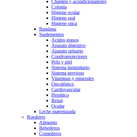
Champú y acondicionadores
Colonia
Higiene ocular
Higiene oral
Higiene otica
Bandana
Suplementos
Acidos grasos
Aparato digestivo
Aparato urinario
Condroprotectores
Pelo y piel
Sistema inmunitario
Sistema nervioso
Vitaminas y minerales
Oncológico
Cardiovascular
Hepático
Renal
Ocular
Leche maternizada
Roedores
Alimento
Bebederos
Comederos