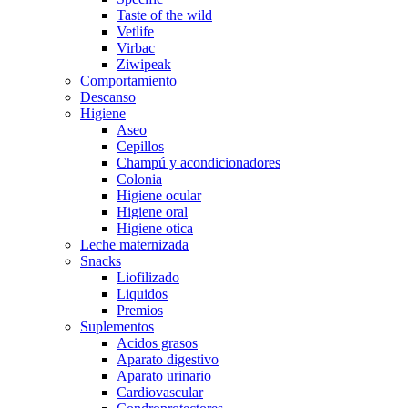
Taste of the wild
Vetlife
Virbac
Ziwipeak
Comportamiento
Descanso
Higiene
Aseo
Cepillos
Champú y acondicionadores
Colonia
Higiene ocular
Higiene oral
Higiene otica
Leche maternizada
Snacks
Liofilizado
Liquidos
Premios
Suplementos
Acidos grasos
Aparato digestivo
Aparato urinario
Cardiovascular