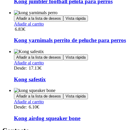
múltiples
Kong jumbler football pelota para perros
variantes.
Las
opciones
Añadir a la lista de deseos
Vista rápida
se
Añadir al carrito
pueden
6.83
€
elegir
en
Kong yarnimals perrito de peluche para perros
la
página
de
Añadir a la lista de deseos
Vista rápida
producto
Este
Añadir al carrito
producto
Desde:
17.13
€
tiene
múltiples
Kong safestix
variantes.
Las
opciones
Añadir a la lista de deseos
Vista rápida
se
Este
Añadir al carrito
pueden
producto
Desde:
6.10
€
elegir
tiene
en
múltiples
Kong airdog squeaker bone
la
variantes.
página
Las