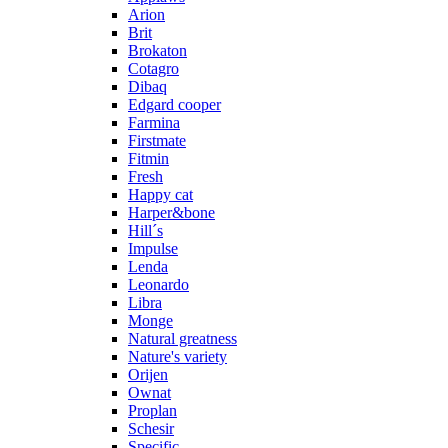
Arion
Brit
Brokaton
Cotagro
Dibaq
Edgard cooper
Farmina
Firstmate
Fitmin
Fresh
Happy cat
Harper&bone
Hill´s
Impulse
Lenda
Leonardo
Libra
Monge
Natural greatness
Nature's variety
Orijen
Ownat
Proplan
Schesir
Specific