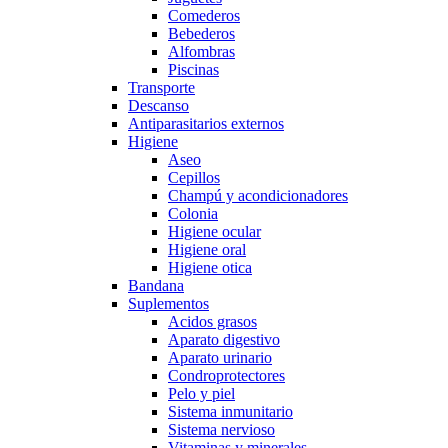
Comederos
Bebederos
Alfombras
Piscinas
Transporte
Descanso
Antiparasitarios externos
Higiene
Aseo
Cepillos
Champú y acondicionadores
Colonia
Higiene ocular
Higiene oral
Higiene otica
Bandana
Suplementos
Acidos grasos
Aparato digestivo
Aparato urinario
Condroprotectores
Pelo y piel
Sistema inmunitario
Sistema nervioso
Vitaminas y minerales