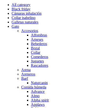
All category
Black friday
Cámaras inhalación
Collar isabelino
Galletas naturales
Gato
Accesorios
Alfombras
Arneses
Bebederos
Bozal
Collar
Comederos
Juguetes
Rascadores
Arena
Areneros
Barf
Naturcanin
Comida húmeda
Advance
Almo
Alpha spirit
Applaws