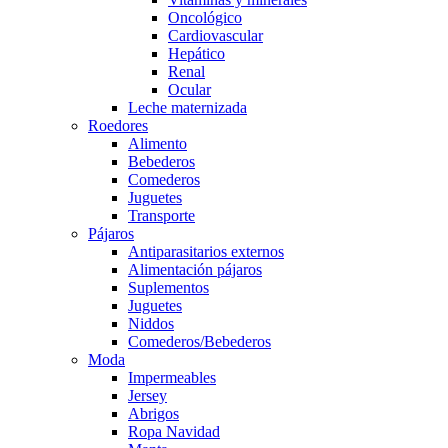
Oncológico
Cardiovascular
Hepático
Renal
Ocular
Leche maternizada
Roedores
Alimento
Bebederos
Comederos
Juguetes
Transporte
Pájaros
Antiparasitarios externos
Alimentación pájaros
Suplementos
Juguetes
Niddos
Comederos/Bebederos
Moda
Impermeables
Jersey
Abrigos
Ropa Navidad