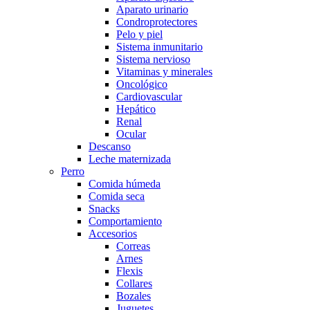
Aparato urinario
Condroprotectores
Pelo y piel
Sistema inmunitario
Sistema nervioso
Vitaminas y minerales
Oncológico
Cardiovascular
Hepático
Renal
Ocular
Descanso
Leche maternizada
Perro
Comida húmeda
Comida seca
Snacks
Comportamiento
Accesorios
Correas
Arnes
Flexis
Collares
Bozales
Juguetes