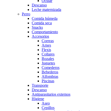
Ocular
Descanso
Leche maternizada
Perro
Comida húmeda
Comida seca
Snacks
Comportamiento
Accesorios
Correas
Arnes
Flexis
Collares
Bozales
Juguetes
Comederos
Bebederos
Alfombras
Piscinas
Transporte
Descanso
Antiparasitarios externos
Higiene
Aseo
Cepillos