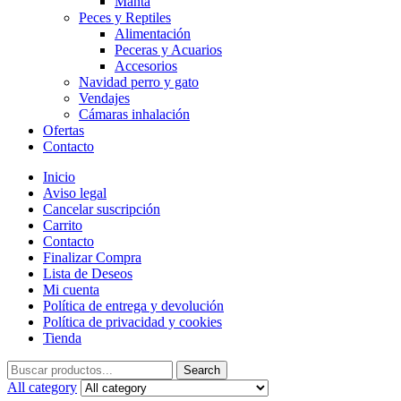
Manta
Peces y Reptiles
Alimentación
Peceras y Acuarios
Accesorios
Navidad perro y gato
Vendajes
Cámaras inhalación
Ofertas
Contacto
Inicio
Aviso legal
Cancelar suscripción
Carrito
Contacto
Finalizar Compra
Lista de Deseos
Mi cuenta
Política de entrega y devolución
Política de privacidad y cookies
Tienda
Search
Search
for:
All category