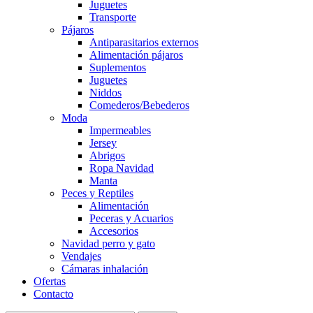
Juguetes
Transporte
Pájaros
Antiparasitarios externos
Alimentación pájaros
Suplementos
Juguetes
Niddos
Comederos/Bebederos
Moda
Impermeables
Jersey
Abrigos
Ropa Navidad
Manta
Peces y Reptiles
Alimentación
Peceras y Acuarios
Accesorios
Navidad perro y gato
Vendajes
Cámaras inhalación
Ofertas
Contacto