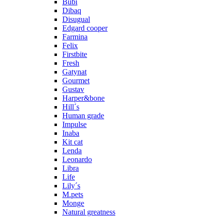
Bubi
Dibaq
Disugual
Edgard cooper
Farmina
Felix
Firstbite
Fresh
Gatynat
Gourmet
Gustav
Harper&bone
Hill´s
Human grade
Impulse
Inaba
Kit cat
Lenda
Leonardo
Libra
Life
Lily´s
M.pets
Monge
Natural greatness