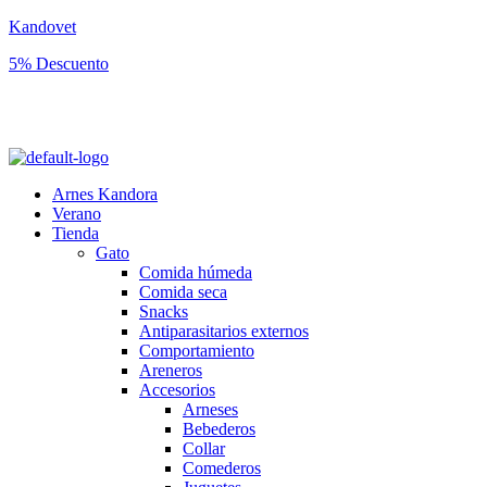
Kandovet
5% Descuento
Regístrate y consigue un código descuento del 5% en tu primera
compra.
Arnes Kandora
Verano
Tienda
Gato
Comida húmeda
Comida seca
Snacks
Antiparasitarios externos
Comportamiento
Areneros
Accesorios
Arneses
Bebederos
Collar
Comederos