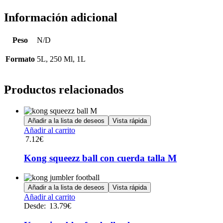
Información adicional
Peso
N/D
Formato
5L, 250 Ml, 1L
Productos relacionados
Añadir a la lista de deseos
Vista rápida
Añadir al carrito
7.12
€
Kong squeezz ball con cuerda talla M
Añadir a la lista de deseos
Vista rápida
Este
Añadir al carrito
producto
Desde:
13.79
€
tiene