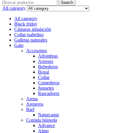
Search
Search
for:
All category
All category
Black friday
Cámaras inhalación
Collar isabelino
Galletas naturales
Gato
Accesorios
Alfombras
Arneses
Bebederos
Bozal
Collar
Comederos
Juguetes
Rascadores
Arena
Areneros
Barf
Naturcanin
Comida húmeda
Advance
Almo