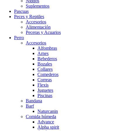
Niddos
Suplementos
Pascuas
Peces y Reptiles
Accesorios
Alimentación
Peceras y Acuarios
Perro
Accesorios
Alfombras
Arnes
Bebederos
Bozales
Collares
Comederos
Correas
Flexis
Juguetes
Piscinas
Bandana
Barf
Naturcanin
Comida húmeda
Advance
Alpha spirit