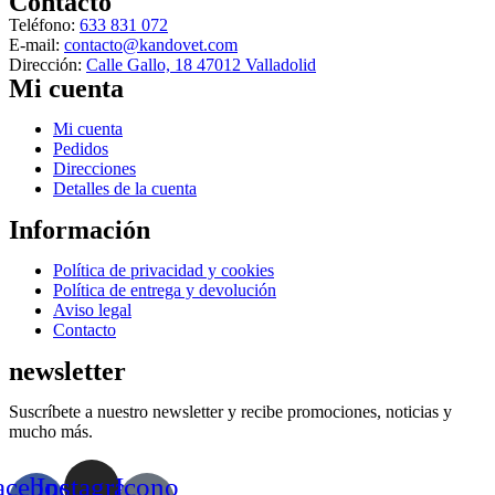
Contacto
de
opciones
producto
Teléfono:
633 831 072
se
E-mail:
contacto@kandovet.com
pueden
Dirección:
Calle Gallo, 18 47012 Valladolid
elegir
Mi cuenta
en
la
Menú
Mi cuenta
página
Pedidos
de
Direcciones
producto
Detalles de la cuenta
Información
Menú
Política de privacidad y cookies
Política de entrega y devolución
Aviso legal
Contacto
newsletter
Suscríbete a nuestro newsletter y recibe promociones, noticias y
mucho más.
acebook-
Instagram
Icono