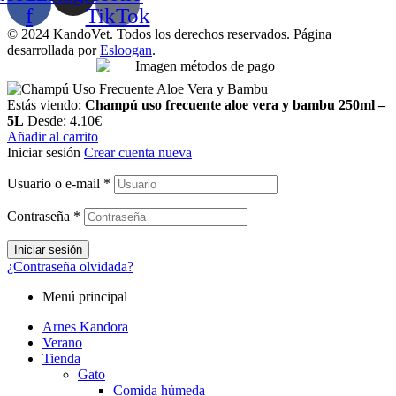
f
TikTok
© 2024 KandoVet. Todos los derechos reservados. Página
desarrollada por
Esloogan
.
Estás viendo:
Champú uso frecuente aloe vera y bambu 250ml –
5L
Desde:
4.10
€
Añadir al carrito
Iniciar sesión
Crear cuenta nueva
Usuario o e-mail
*
Contraseña
*
Iniciar sesión
¿Contraseña olvidada?
Menú principal
Arnes Kandora
Verano
Tienda
Gato
Comida húmeda