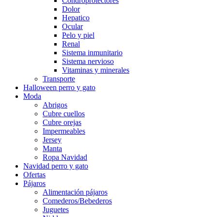
Condroprotectores
Dolor
Hepatico
Ocular
Pelo y piel
Renal
Sistema inmunitario
Sistema nervioso
Vitaminas y minerales
Transporte
Halloween perro y gato
Moda
Abrigos
Cubre cuellos
Cubre orejas
Impermeables
Jersey
Manta
Ropa Navidad
Navidad perro y gato
Ofertas
Pájaros
Alimentación pájaros
Comederos/Bebederos
Juguetes