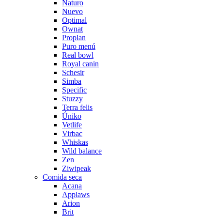
Naturo
Nuevo
Optimal
Ownat
Proplan
Puro menú
Real bowl
Royal canin
Schesir
Simba
Specific
Stuzzy
Terra felis
Úniko
Vetlife
Virbac
Whiskas
Wild balance
Zen
Ziwipeak
Comida seca
Acana
Applaws
Arion
Brit