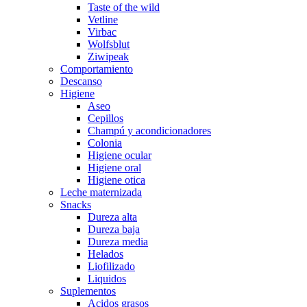
Taste of the wild
Vetline
Virbac
Wolfsblut
Ziwipeak
Comportamiento
Descanso
Higiene
Aseo
Cepillos
Champú y acondicionadores
Colonia
Higiene ocular
Higiene oral
Higiene otica
Leche maternizada
Snacks
Dureza alta
Dureza baja
Dureza media
Helados
Liofilizado
Liquidos
Suplementos
Acidos grasos