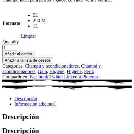
5L
250 Ml
Formato
1L
Limpiar
Quantity
Añadir al carrito
Añadir a la lista de deseos
Categorías:
Champú y acondicionadores
,
Champú y
acondicionadores
,
Gato
,
Higiene
,
Higiene
,
Perro
Compartir en:
Facebook
Twitter
Linkedin
Pinterest
Descripción
Información adicional
Descripción
Descripción