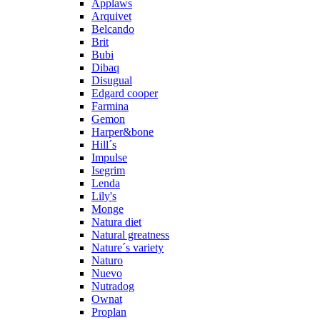
Applaws
Arquivet
Belcando
Brit
Bubi
Dibaq
Disugual
Edgard cooper
Farmina
Gemon
Harper&bone
Hill´s
Impulse
Isegrim
Lenda
Lily's
Monge
Natura diet
Natural greatness
Nature´s variety
Naturo
Nuevo
Nutradog
Ownat
Proplan