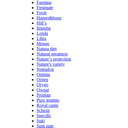
Farmina
Firstmate
Fresh
Harper&bone
Hill´s
Impulse
Lenda
Libra
Monge
Natura diet
Natural greatness
Nature´s protection
Nature's variety
Nutradog
Optima
Orijen
Orygo
Ownat
Proplan
Puro instinto
Royal canin
Schesir
Specific
Suki
Sum sum