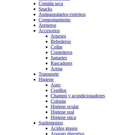
Comida seca
Snacks
Antiparasitarios externos
Comportamiento
Areneros
Accesorios
Arneses
Bebederos
Collar
Comederos
Juguetes
Rascadores
Arena
Transporte
Higiene
Aseo
Cepillos
Champú y acondicionadores
Colonia
Higiene ocular
Higiene oral
Higiene otica
Suplementos
Acidos grasos
Aparato digestivo