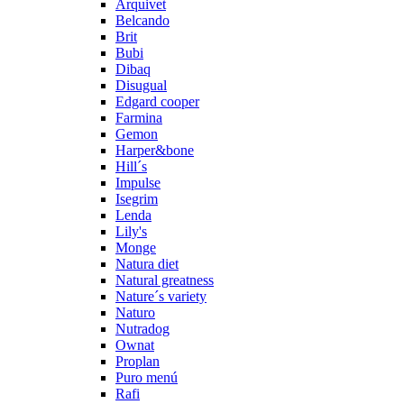
Arquivet
Belcando
Brit
Bubi
Dibaq
Disugual
Edgard cooper
Farmina
Gemon
Harper&bone
Hill´s
Impulse
Isegrim
Lenda
Lily's
Monge
Natura diet
Natural greatness
Nature´s variety
Naturo
Nutradog
Ownat
Proplan
Puro menú
Rafi