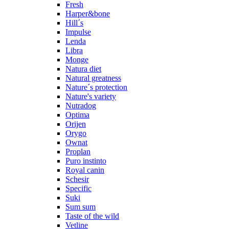
Fresh
Harper&bone
Hill´s
Impulse
Lenda
Libra
Monge
Natura diet
Natural greatness
Nature´s protection
Nature's variety
Nutradog
Optima
Orijen
Orygo
Ownat
Proplan
Puro instinto
Royal canin
Schesir
Specific
Suki
Sum sum
Taste of the wild
Vetline