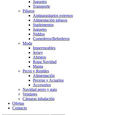
Juguetes
Transporte
Pájaros
Antiparasitarios externos
Alimentación pájaros
Suplementos
Juguetes
Niddos
Comederos/Bebederos
Moda
Impermeables
Jersey
Abrigos
Ropa Navidad
Manta
Peces y Reptiles
Alimentación
Peceras y Acuarios
Accesorios
Navidad perro y gato
Vendajes
Cámaras inhalación
Ofertas
Contacto