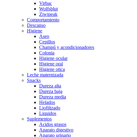
Virbac
Wolfsblut
Ziwipeak
Comportamiento
Descanso
Higiene
Aseo
Cepillos
Champú y acondicionadores
Colonia
Higiene ocular
Higiene oral
Higiene otica
Leche maternizada
Snacks
Dureza alta
Dureza baja
Dureza media
Helados
Liofilizado
Liquidos
Suplementos
Acidos grasos
Aparato digestivo
Aparato urinario