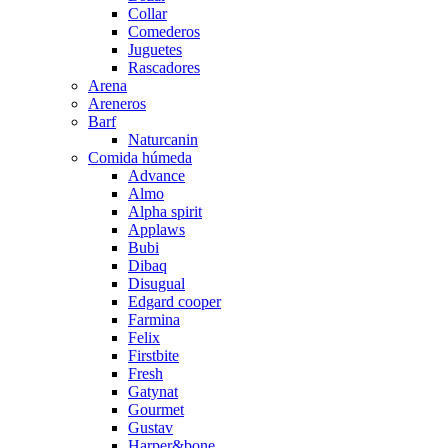
Collar
Comederos
Juguetes
Rascadores
Arena
Areneros
Barf
Naturcanin
Comida húmeda
Advance
Almo
Alpha spirit
Applaws
Bubi
Dibaq
Disugual
Edgard cooper
Farmina
Felix
Firstbite
Fresh
Gatynat
Gourmet
Gustav
Harper&bone