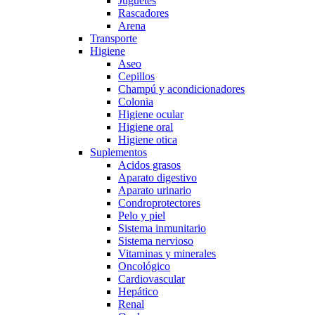
Juguetes
Rascadores
Arena
Transporte
Higiene
Aseo
Cepillos
Champú y acondicionadores
Colonia
Higiene ocular
Higiene oral
Higiene otica
Suplementos
Acidos grasos
Aparato digestivo
Aparato urinario
Condroprotectores
Pelo y piel
Sistema inmunitario
Sistema nervioso
Vitaminas y minerales
Oncológico
Cardiovascular
Hepático
Renal