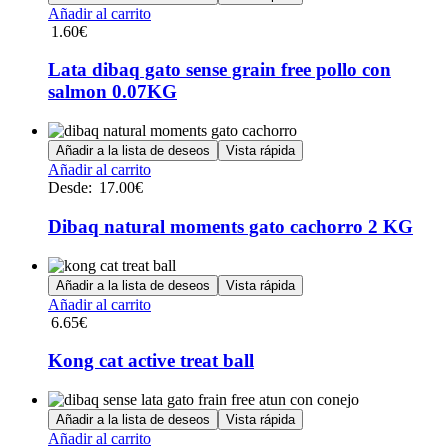
Añadir al carrito
1.60
€
Lata dibaq gato sense grain free pollo con
salmon 0.07KG
Añadir a la lista de deseos
Vista rápida
Este
Añadir al carrito
producto
Desde:
17.00
€
tiene
múltiples
Dibaq natural moments gato cachorro 2 KG
variantes.
Las
opciones
Añadir a la lista de deseos
Vista rápida
se
Añadir al carrito
pueden
6.65
€
elegir
en
Kong cat active treat ball
la
página
de
Añadir a la lista de deseos
Vista rápida
producto
Añadir al carrito