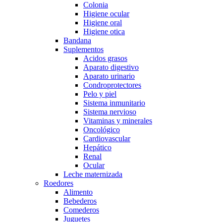
Colonia
Higiene ocular
Higiene oral
Higiene otica
Bandana
Suplementos
Acidos grasos
Aparato digestivo
Aparato urinario
Condroprotectores
Pelo y piel
Sistema inmunitario
Sistema nervioso
Vitaminas y minerales
Oncológico
Cardiovascular
Hepático
Renal
Ocular
Leche maternizada
Roedores
Alimento
Bebederos
Comederos
Juguetes