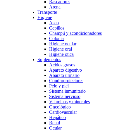
Rascadores
Arena
Transporte
Higiene
Aseo
Cepillos
Champú y acondicionadores
Colonia
Higiene ocular
Higiene oral
Higiene otica
Suplementos
Acidos grasos
Aparato digestivo
Aparato urinario
Condroprotectores
Pelo y piel
Sistema inmunitario
Sistema nervioso
Vitaminas y minerales
Oncológico
Cardiovascular
Hepático
Renal
Ocular