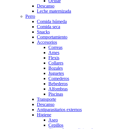
Ocular
Descanso
Leche maternizada
Perro
Comida húmeda
Comida seca
Snacks
Comportamiento
Accesorios
Correas
Arnes
Flexis
Collares
Bozales
Juguetes
Comederos
Bebederos
Alfombras
Piscinas
Transporte
Descanso
Antiparasitarios externos
Higiene
Aseo
Cepillos