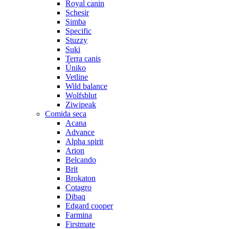
Royal canin
Schesir
Simba
Specific
Stuzzy
Suki
Terra canis
Úniko
Vetline
Wild balance
Wolfsblut
Ziwipeak
Comida seca
Acana
Advance
Alpha spirit
Arion
Belcando
Brit
Brokaton
Cotagro
Dibaq
Edgard cooper
Farmina
Firstmate