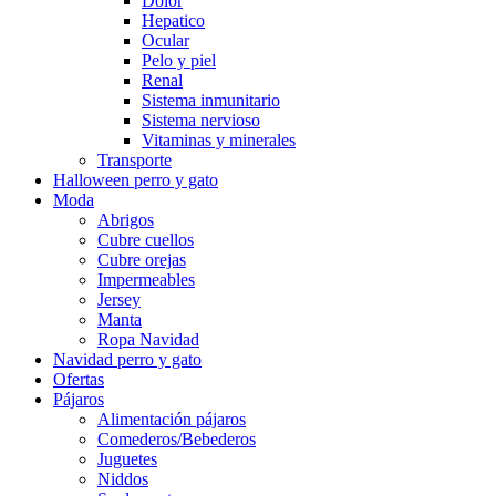
Dolor
Hepatico
Ocular
Pelo y piel
Renal
Sistema inmunitario
Sistema nervioso
Vitaminas y minerales
Transporte
Halloween perro y gato
Moda
Abrigos
Cubre cuellos
Cubre orejas
Impermeables
Jersey
Manta
Ropa Navidad
Navidad perro y gato
Ofertas
Pájaros
Alimentación pájaros
Comederos/Bebederos
Juguetes
Niddos