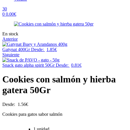
30
0
0.00
€
Menu
Availability:
En stock
Anterior
Gatynat 400Gr
Desde:
1.85
€
Siguiente
Snack gato alpha spirit 50Gr
Desde:
0.81
€
Cookies con salmón y hierba
gatera 50Gr
Desde:
1.56
€
Cookies para gatos sabor salmón
1 unidad