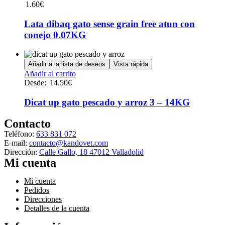
1.60
€
Lata dibaq gato sense grain free atun con
conejo 0.07KG
Añadir a la lista de deseos
Vista rápida
Este
Añadir al carrito
producto
Desde:
14.50
€
tiene
múltiples
Dicat up gato pescado y arroz 3 – 14KG
variantes.
Las
Contacto
opciones
Teléfono:
633 831 072
se
E-mail:
contacto@kandovet.com
pueden
Dirección:
Calle Gallo, 18 47012 Valladolid
elegir
Mi cuenta
en
la
Menú
Mi cuenta
página
Pedidos
de
Direcciones
producto
Detalles de la cuenta