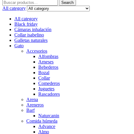
Search
Search
for:
All category
All category
Black friday
Cámaras inhalación
Collar isabelino
Galletas naturales
Gato
Accesorios
Alfombras
Arneses
Bebederos
Bozal
Collar
Comederos
Juguetes
Rascadores
Arena
Areneros
Barf
Naturcanin
Comida húmeda
Advance
Almo