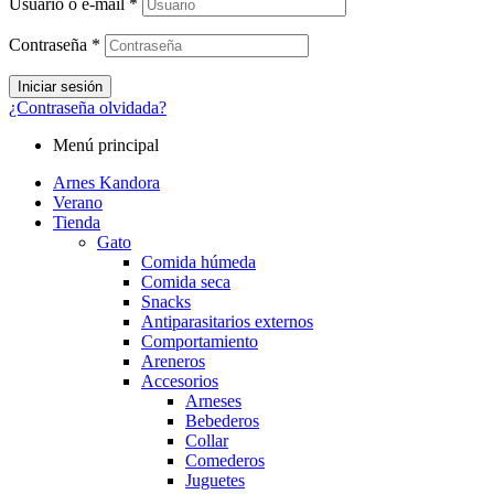
Usuario o e-mail
*
Contraseña
*
Iniciar sesión
¿Contraseña olvidada?
Menú principal
Arnes Kandora
Verano
Tienda
Gato
Comida húmeda
Comida seca
Snacks
Antiparasitarios externos
Comportamiento
Areneros
Accesorios
Arneses
Bebederos
Collar
Comederos
Juguetes