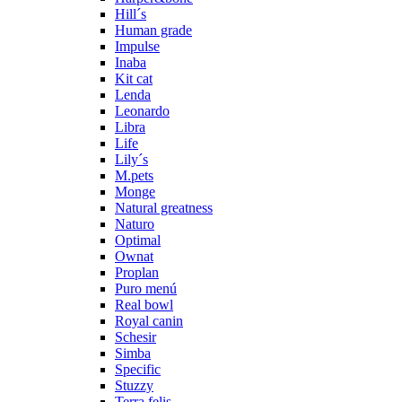
Hill´s
Human grade
Impulse
Inaba
Kit cat
Lenda
Leonardo
Libra
Life
Lily´s
M.pets
Monge
Natural greatness
Naturo
Optimal
Ownat
Proplan
Puro menú
Real bowl
Royal canin
Schesir
Simba
Specific
Stuzzy
Terra felis