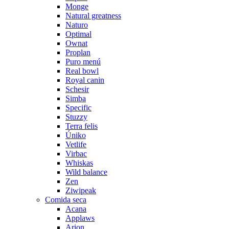
Monge
Natural greatness
Naturo
Optimal
Ownat
Proplan
Puro menú
Real bowl
Royal canin
Schesir
Simba
Specific
Stuzzy
Terra felis
Úniko
Vetlife
Virbac
Whiskas
Wild balance
Zen
Ziwipeak
Comida seca
Acana
Applaws
Arion