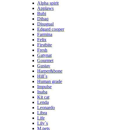
Alpha spirit
Applaws
Bubi
Dibaq
Disugual
Edgard cooper
Farmina
Felix
Firstbite
Fresh
Gatynat
Gourmet
Gustav
Harper&bone
Hill´s
Human grade
Impulse
Inaba
Kit cat
Lenda
Leonardo
Libra
Life
Lily´s
M.pets