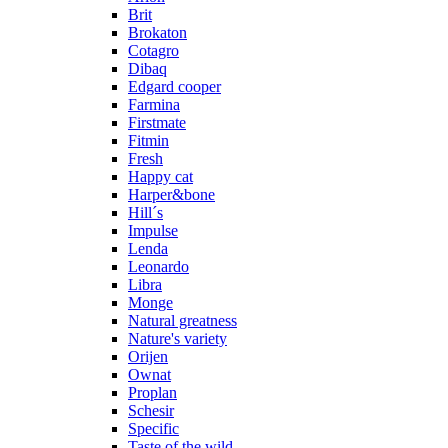
Brit
Brokaton
Cotagro
Dibaq
Edgard cooper
Farmina
Firstmate
Fitmin
Fresh
Happy cat
Harper&bone
Hill´s
Impulse
Lenda
Leonardo
Libra
Monge
Natural greatness
Nature's variety
Orijen
Ownat
Proplan
Schesir
Specific
Taste of the wild