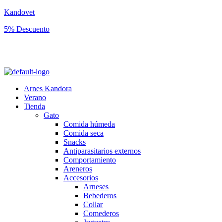
Kandovet
5% Descuento
Regístrate y consigue un código descuento del 5% en tu primera
compra.
Arnes Kandora
Verano
Tienda
Gato
Comida húmeda
Comida seca
Snacks
Antiparasitarios externos
Comportamiento
Areneros
Accesorios
Arneses
Bebederos
Collar
Comederos