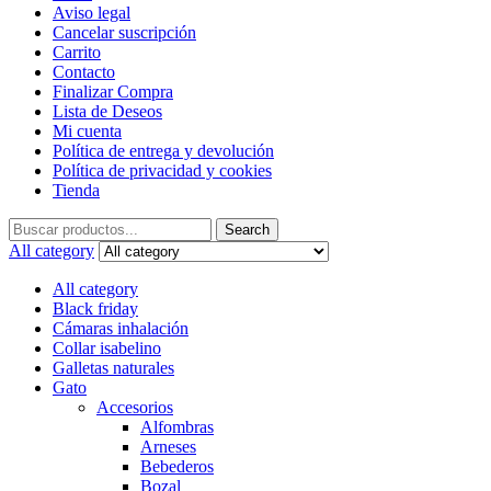
Aviso legal
Cancelar suscripción
Carrito
Contacto
Finalizar Compra
Lista de Deseos
Mi cuenta
Política de entrega y devolución
Política de privacidad y cookies
Tienda
Search
Search
for:
All category
All category
Black friday
Cámaras inhalación
Collar isabelino
Galletas naturales
Gato
Accesorios
Alfombras
Arneses
Bebederos
Bozal