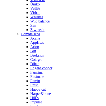
Úniko
Vetlife
Virbac
Whiskas
Wild balance
Zen
Ziwipeak
Comida seca
Acana
Applaws
Arion
Brit
Brokaton
Cotagro
Dibaq
Edgard cooper
Farmina
Firstmate
Fitmin
Fresh
Happy cat
Harper&bone
Hill´s
Impulse