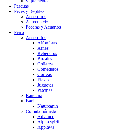
Suplementos
Pascuas
Peces y Reptiles
Accesorios
Alimentación
Peceras y Acuarios
Perro
Accesorios
Alfombras
Arnes
Bebederos
Bozales
Collares
Comederos
Correas
Flexis
Juguetes
Piscinas
Bandana
Barf
Naturcanin
Comida húmeda
Advance
Alpha spirit
Applaws