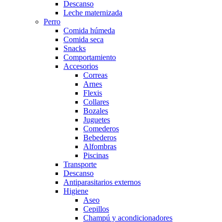
Descanso
Leche maternizada
Perro
Comida húmeda
Comida seca
Snacks
Comportamiento
Accesorios
Correas
Arnes
Flexis
Collares
Bozales
Juguetes
Comederos
Bebederos
Alfombras
Piscinas
Transporte
Descanso
Antiparasitarios externos
Higiene
Aseo
Cepillos
Champú y acondicionadores