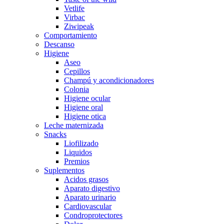
Vetlife
Virbac
Ziwipeak
Comportamiento
Descanso
Higiene
Aseo
Cepillos
Champú y acondicionadores
Colonia
Higiene ocular
Higiene oral
Higiene otica
Leche maternizada
Snacks
Liofilizado
Liquidos
Premios
Suplementos
Acidos grasos
Aparato digestivo
Aparato urinario
Cardiovascular
Condroprotectores