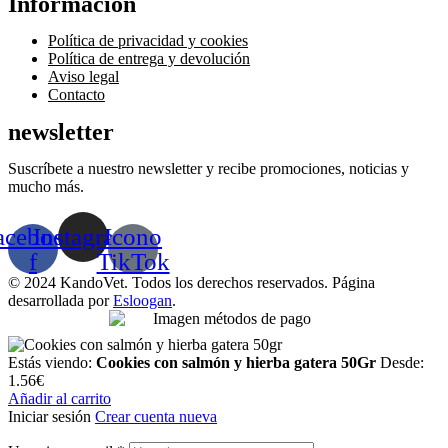
Información
Menú
Política de privacidad y cookies
Política de entrega y devolución
Aviso legal
Contacto
newsletter
Suscríbete a nuestro newsletter y recibe promociones, noticias y
mucho más.
acebook-
Instagram
Icono
f
TikTok
© 2024 KandoVet. Todos los derechos reservados. Página
desarrollada por
Esloogan
.
Estás viendo:
Cookies con salmón y hierba gatera 50Gr
Desde:
1.56
€
Añadir al carrito
Iniciar sesión
Crear cuenta nueva