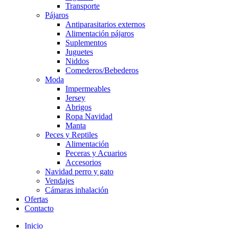
Transporte
Pájaros
Antiparasitarios externos
Alimentación pájaros
Suplementos
Juguetes
Niddos
Comederos/Bebederos
Moda
Impermeables
Jersey
Abrigos
Ropa Navidad
Manta
Peces y Reptiles
Alimentación
Peceras y Acuarios
Accesorios
Navidad perro y gato
Vendajes
Cámaras inhalación
Ofertas
Contacto
Inicio