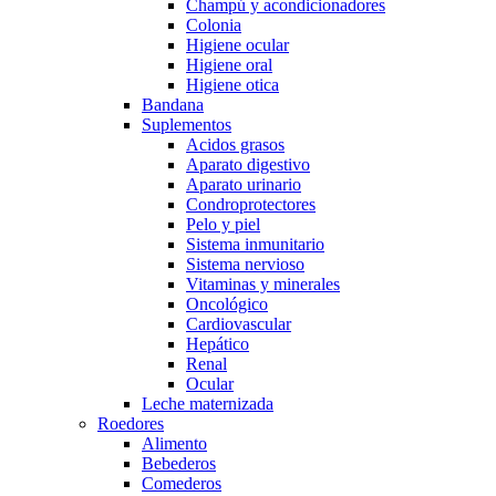
Champú y acondicionadores
Colonia
Higiene ocular
Higiene oral
Higiene otica
Bandana
Suplementos
Acidos grasos
Aparato digestivo
Aparato urinario
Condroprotectores
Pelo y piel
Sistema inmunitario
Sistema nervioso
Vitaminas y minerales
Oncológico
Cardiovascular
Hepático
Renal
Ocular
Leche maternizada
Roedores
Alimento
Bebederos
Comederos