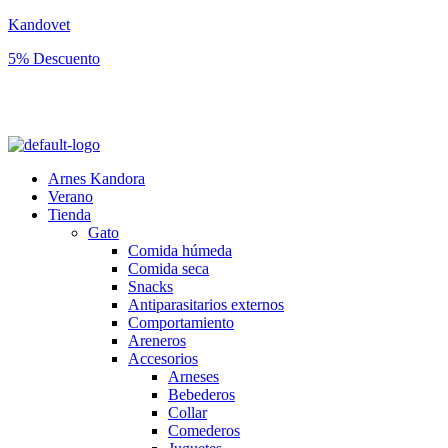
Kandovet
5% Descuento
Regístrate y consigue un código descuento del 5% en tu primera
compra.
Arnes Kandora
Verano
Tienda
Gato
Comida húmeda
Comida seca
Snacks
Antiparasitarios externos
Comportamiento
Areneros
Accesorios
Arneses
Bebederos
Collar
Comederos