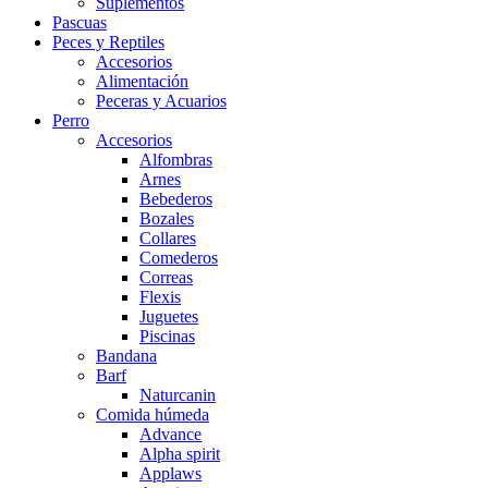
Suplementos
Pascuas
Peces y Reptiles
Accesorios
Alimentación
Peceras y Acuarios
Perro
Accesorios
Alfombras
Arnes
Bebederos
Bozales
Collares
Comederos
Correas
Flexis
Juguetes
Piscinas
Bandana
Barf
Naturcanin
Comida húmeda
Advance
Alpha spirit
Applaws