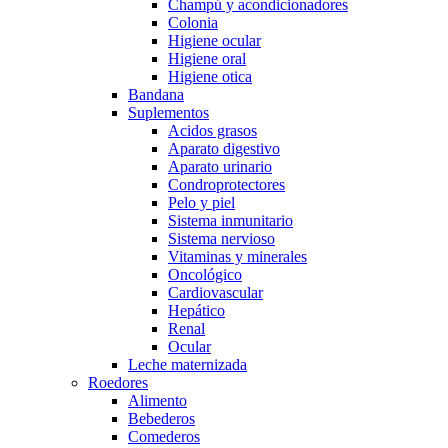
Champú y acondicionadores
Colonia
Higiene ocular
Higiene oral
Higiene otica
Bandana
Suplementos
Acidos grasos
Aparato digestivo
Aparato urinario
Condroprotectores
Pelo y piel
Sistema inmunitario
Sistema nervioso
Vitaminas y minerales
Oncológico
Cardiovascular
Hepático
Renal
Ocular
Leche maternizada
Roedores
Alimento
Bebederos
Comederos