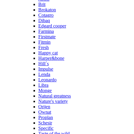
Brit
Brokaton
Cotagro
Dibaq
Edgard cooper
Farmina
Firstmate
Fitmin
Fresh
Happy cat
Harper&bone
Hill´s
Impulse
Lenda
Leonardo
Libra
Monge
Natural greatness
Nature's variety
Orijen
Ownat
Proplan
Schesir
Specific
Taste of the wild