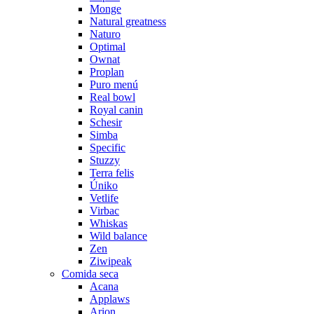
Monge
Natural greatness
Naturo
Optimal
Ownat
Proplan
Puro menú
Real bowl
Royal canin
Schesir
Simba
Specific
Stuzzy
Terra felis
Úniko
Vetlife
Virbac
Whiskas
Wild balance
Zen
Ziwipeak
Comida seca
Acana
Applaws
Arion