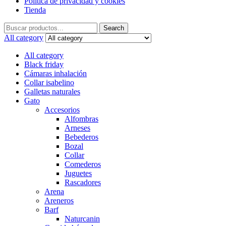
Política de privacidad y cookies
Tienda
Search
Search
for:
All category
All category
Black friday
Cámaras inhalación
Collar isabelino
Galletas naturales
Gato
Accesorios
Alfombras
Arneses
Bebederos
Bozal
Collar
Comederos
Juguetes
Rascadores
Arena
Areneros
Barf
Naturcanin