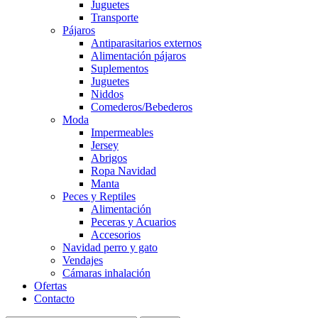
Juguetes
Transporte
Pájaros
Antiparasitarios externos
Alimentación pájaros
Suplementos
Juguetes
Niddos
Comederos/Bebederos
Moda
Impermeables
Jersey
Abrigos
Ropa Navidad
Manta
Peces y Reptiles
Alimentación
Peceras y Acuarios
Accesorios
Navidad perro y gato
Vendajes
Cámaras inhalación
Ofertas
Contacto