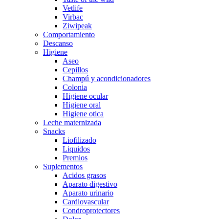
Vetlife
Virbac
Ziwipeak
Comportamiento
Descanso
Higiene
Aseo
Cepillos
Champú y acondicionadores
Colonia
Higiene ocular
Higiene oral
Higiene otica
Leche maternizada
Snacks
Liofilizado
Liquidos
Premios
Suplementos
Acidos grasos
Aparato digestivo
Aparato urinario
Cardiovascular
Condroprotectores