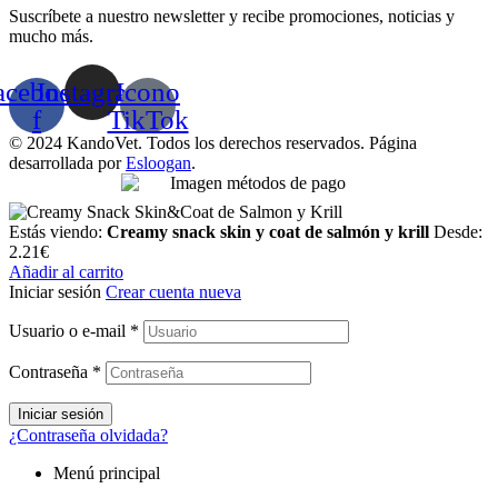
Suscríbete a nuestro newsletter y recibe promociones, noticias y
mucho más.
acebook-
Instagram
Icono
f
TikTok
© 2024 KandoVet. Todos los derechos reservados. Página
desarrollada por
Esloogan
.
Estás viendo:
Creamy snack skin y coat de salmón y krill
Desde:
2.21
€
Añadir al carrito
Iniciar sesión
Crear cuenta nueva
Usuario o e-mail
*
Contraseña
*
Iniciar sesión
¿Contraseña olvidada?
Menú principal