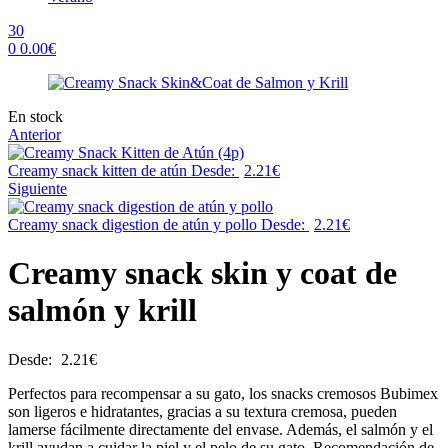
30
0
0.00
€
Menu
Availability:
En stock
Anterior
Creamy snack kitten de atún
Desde:
2.21
€
Siguiente
Creamy snack digestion de atún y pollo
Desde:
2.21
€
Creamy snack skin y coat de
salmón y krill
Desde:
2.21
€
Perfectos para recompensar a su gato, los snacks cremosos Bubimex
son ligeros e hidratantes, gracias a su textura cremosa, pueden
lamerse fácilmente directamente del envase. Además, el salmón y el
krill ayudan a cuidar la piel y el pelo de su gato. Recomendación de