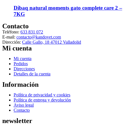
tiene
la
múltiples
Dibaq natural moments gato complete care 2 –
página
variantes.
de
7KG
Las
producto
opciones
Contacto
se
Teléfono:
633 831 072
pueden
E-mail:
contacto@kandovet.com
elegir
Dirección:
Calle Gallo, 18 47012 Valladolid
en
Mi cuenta
la
página
de
Menú
Mi cuenta
producto
Pedidos
Direcciones
Detalles de la cuenta
Información
Menú
Política de privacidad y cookies
Política de entrega y devolución
Aviso legal
Contacto
newsletter