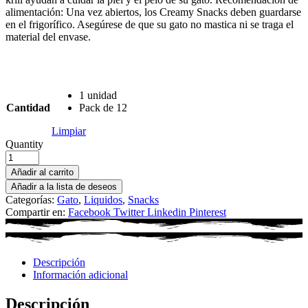
alimentación: Una vez abiertos, los Creamy Snacks deben guardarse
en el frigorífico. Asegúrese de que su gato no mastica ni se traga el
material del envase.
1 unidad
Cantidad
Pack de 12
Limpiar
Quantity
Añadir al carrito
Añadir a la lista de deseos
Categorías:
Gato
,
Liquidos
,
Snacks
Compartir en:
Facebook
Twitter
Linkedin
Pinterest
Descripción
Información adicional
Descripción