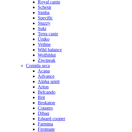
Royal canin
Schesir
Simba
Specific
Stuzzy
Suki
Terra canis
Úniko
Vetline
Wild balance
Wolfsblut
Ziwipeak
Comida seca
Acana
Advance
Alpha spirit
Arion
Belcando
Brit
Brokaton
Cotagro
Dibaq
Edgard cooper
Farmina
Firstmate