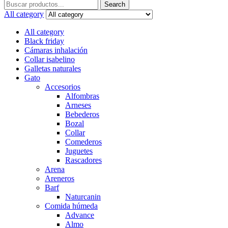
Search
Search
for:
All category
All category
Black friday
Cámaras inhalación
Collar isabelino
Galletas naturales
Gato
Accesorios
Alfombras
Arneses
Bebederos
Bozal
Collar
Comederos
Juguetes
Rascadores
Arena
Areneros
Barf
Naturcanin
Comida húmeda
Advance
Almo