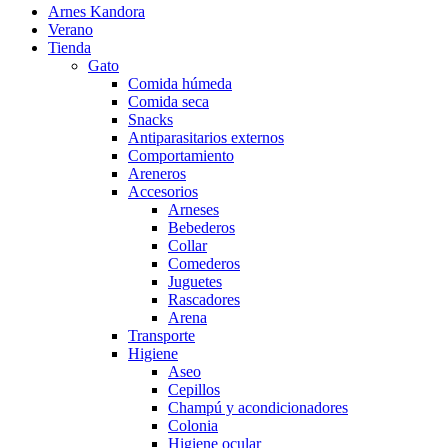
Arnes Kandora
Verano
Tienda
Gato
Comida húmeda
Comida seca
Snacks
Antiparasitarios externos
Comportamiento
Areneros
Accesorios
Arneses
Bebederos
Collar
Comederos
Juguetes
Rascadores
Arena
Transporte
Higiene
Aseo
Cepillos
Champú y acondicionadores
Colonia
Higiene ocular