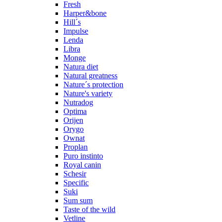
Fresh
Harper&bone
Hill´s
Impulse
Lenda
Libra
Monge
Natura diet
Natural greatness
Nature´s protection
Nature's variety
Nutradog
Optima
Orijen
Orygo
Ownat
Proplan
Puro instinto
Royal canin
Schesir
Specific
Suki
Sum sum
Taste of the wild
Vetline