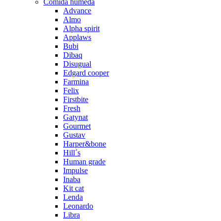
Comida húmeda
Advance
Almo
Alpha spirit
Applaws
Bubi
Dibaq
Disugual
Edgard cooper
Farmina
Felix
Firstbite
Fresh
Gatynat
Gourmet
Gustav
Harper&bone
Hill´s
Human grade
Impulse
Inaba
Kit cat
Lenda
Leonardo
Libra