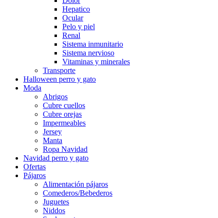
Dolor
Hepatico
Ocular
Pelo y piel
Renal
Sistema inmunitario
Sistema nervioso
Vitaminas y minerales
Transporte
Halloween perro y gato
Moda
Abrigos
Cubre cuellos
Cubre orejas
Impermeables
Jersey
Manta
Ropa Navidad
Navidad perro y gato
Ofertas
Pájaros
Alimentación pájaros
Comederos/Bebederos
Juguetes
Niddos