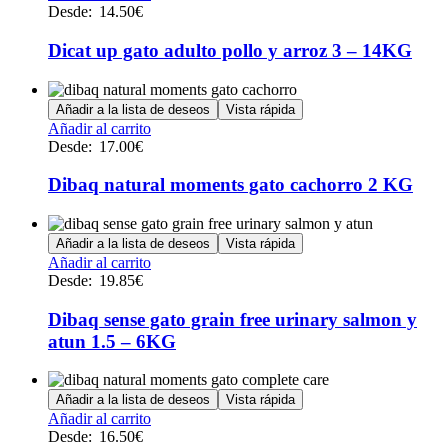
producto
Desde:
14.50
€
en
tiene
la
múltiples
Dicat up gato adulto pollo y arroz 3 – 14KG
página
variantes.
de
Las
producto
opciones
Añadir a la lista de deseos
Vista rápida
se
Este
Añadir al carrito
pueden
producto
Desde:
17.00
€
elegir
tiene
en
múltiples
Dibaq natural moments gato cachorro 2 KG
la
variantes.
página
Las
de
opciones
Añadir a la lista de deseos
Vista rápida
producto
se
Este
Añadir al carrito
pueden
producto
Desde:
19.85
€
elegir
tiene
en
múltiples
Dibaq sense gato grain free urinary salmon y
la
variantes.
atun 1.5 – 6KG
página
Las
de
opciones
producto
se
Añadir a la lista de deseos
Vista rápida
pueden
Este
Añadir al carrito
elegir
producto
Desde:
16.50
€
en