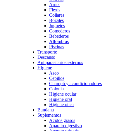
Arnes
Flexis
Collares
Bozales
Juguetes
Comederos
Bebederos
Alfombras
Piscinas
Transporte
Descanso
Antiparasitarios externos
Higiene
Aseo
Cepillos
Champú y acondicionadores
Colonia
Higiene ocular
Higiene oral
Higiene otica
Bandana
Suplementos
Acidos grasos
Aparato digestivo
Aparato urinario