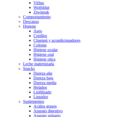
Virbac
Wolfsblut
Ziwipeak
Comportamiento
Descanso
Higiene
Aseo
Cepillos
Champú y acondicionadores
Colonia
Higiene ocular
Higiene oral
Higiene otica
Leche maternizada
Snacks
Dureza alta
Dureza baja
Dureza media
Helados
Liofilizado
Liquidos
Suplementos
Acidos grasos
Aparato digestivo
Aparato urinario