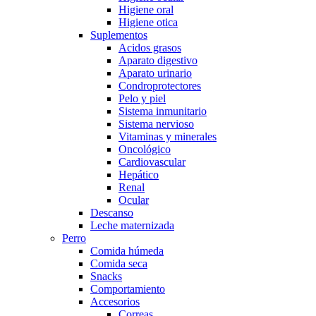
Higiene oral
Higiene otica
Suplementos
Acidos grasos
Aparato digestivo
Aparato urinario
Condroprotectores
Pelo y piel
Sistema inmunitario
Sistema nervioso
Vitaminas y minerales
Oncológico
Cardiovascular
Hepático
Renal
Ocular
Descanso
Leche maternizada
Perro
Comida húmeda
Comida seca
Snacks
Comportamiento
Accesorios
Correas