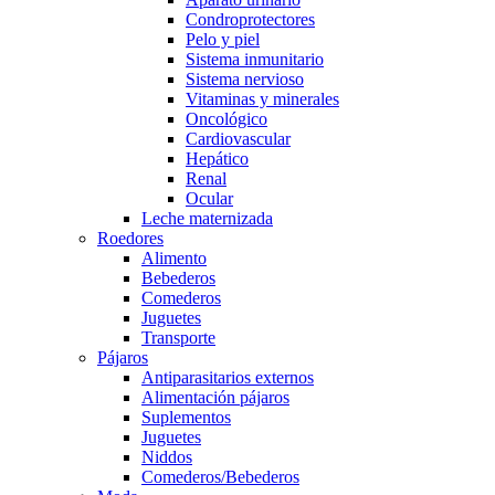
Condroprotectores
Pelo y piel
Sistema inmunitario
Sistema nervioso
Vitaminas y minerales
Oncológico
Cardiovascular
Hepático
Renal
Ocular
Leche maternizada
Roedores
Alimento
Bebederos
Comederos
Juguetes
Transporte
Pájaros
Antiparasitarios externos
Alimentación pájaros
Suplementos
Juguetes
Niddos
Comederos/Bebederos