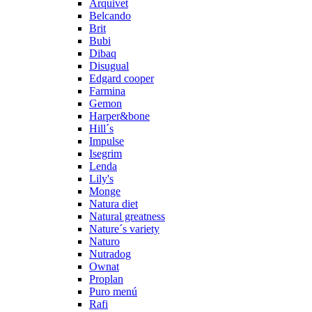
Arquivet
Belcando
Brit
Bubi
Dibaq
Disugual
Edgard cooper
Farmina
Gemon
Harper&bone
Hill´s
Impulse
Isegrim
Lenda
Lily's
Monge
Natura diet
Natural greatness
Nature´s variety
Naturo
Nutradog
Ownat
Proplan
Puro menú
Rafi