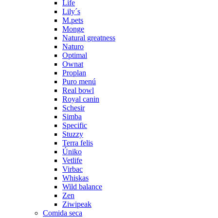
Life
Lily´s
M.pets
Monge
Natural greatness
Naturo
Optimal
Ownat
Proplan
Puro menú
Real bowl
Royal canin
Schesir
Simba
Specific
Stuzzy
Terra felis
Úniko
Vetlife
Virbac
Whiskas
Wild balance
Zen
Ziwipeak
Comida seca