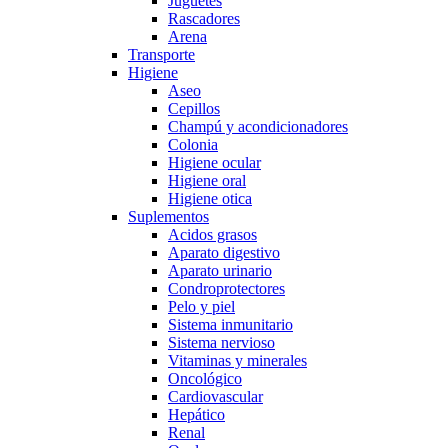
Juguetes
Rascadores
Arena
Transporte
Higiene
Aseo
Cepillos
Champú y acondicionadores
Colonia
Higiene ocular
Higiene oral
Higiene otica
Suplementos
Acidos grasos
Aparato digestivo
Aparato urinario
Condroprotectores
Pelo y piel
Sistema inmunitario
Sistema nervioso
Vitaminas y minerales
Oncológico
Cardiovascular
Hepático
Renal