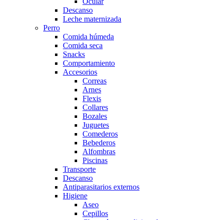
Ocular
Descanso
Leche maternizada
Perro
Comida húmeda
Comida seca
Snacks
Comportamiento
Accesorios
Correas
Arnes
Flexis
Collares
Bozales
Juguetes
Comederos
Bebederos
Alfombras
Piscinas
Transporte
Descanso
Antiparasitarios externos
Higiene
Aseo
Cepillos