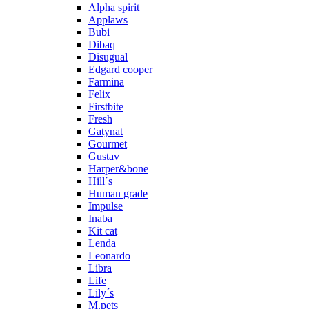
Alpha spirit
Applaws
Bubi
Dibaq
Disugual
Edgard cooper
Farmina
Felix
Firstbite
Fresh
Gatynat
Gourmet
Gustav
Harper&bone
Hill´s
Human grade
Impulse
Inaba
Kit cat
Lenda
Leonardo
Libra
Life
Lily´s
M.pets