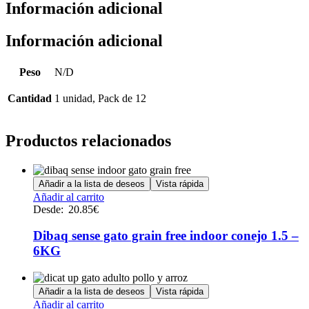
Información adicional
Información adicional
Peso
N/D
Cantidad
1 unidad, Pack de 12
Productos relacionados
Añadir a la lista de deseos
Vista rápida
Este
Añadir al carrito
producto
Desde:
20.85
€
tiene
múltiples
Dibaq sense gato grain free indoor conejo 1.5 –
variantes.
6KG
Las
opciones
se
Añadir a la lista de deseos
Vista rápida
pueden
Este
Añadir al carrito
elegir