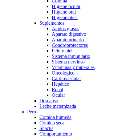
Colonia
Higiene ocular
Higiene oral
Higiene otica
Suplementos
Acidos grasos
Aparato digestivo
Aparato urinario
Condroprotectores
Pelo y piel
Sistema inmunitario
Sistema nervioso
Vitaminas y minerales
Oncológico
Cardiovascular
Hepático
Renal
Ocular
Descanso
Leche maternizada
Perro
Comida húmeda
Comida seca
Snacks
Comportamiento