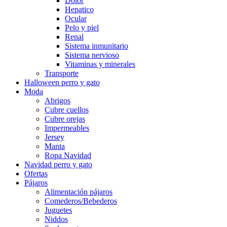
Dolor
Hepatico
Ocular
Pelo y piel
Renal
Sistema inmunitario
Sistema nervioso
Vitaminas y minerales
Transporte
Halloween perro y gato
Moda
Abrigos
Cubre cuellos
Cubre orejas
Impermeables
Jersey
Manta
Ropa Navidad
Navidad perro y gato
Ofertas
Pájaros
Alimentación pájaros
Comederos/Bebederos
Juguetes
Niddos