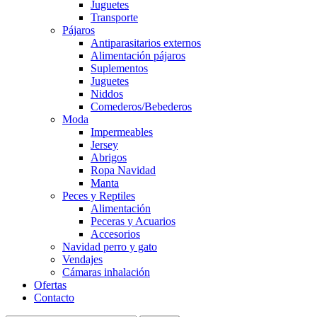
Juguetes
Transporte
Pájaros
Antiparasitarios externos
Alimentación pájaros
Suplementos
Juguetes
Niddos
Comederos/Bebederos
Moda
Impermeables
Jersey
Abrigos
Ropa Navidad
Manta
Peces y Reptiles
Alimentación
Peceras y Acuarios
Accesorios
Navidad perro y gato
Vendajes
Cámaras inhalación
Ofertas
Contacto