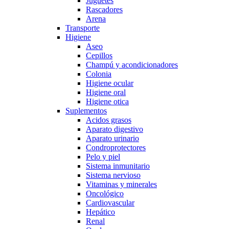
Juguetes
Rascadores
Arena
Transporte
Higiene
Aseo
Cepillos
Champú y acondicionadores
Colonia
Higiene ocular
Higiene oral
Higiene otica
Suplementos
Acidos grasos
Aparato digestivo
Aparato urinario
Condroprotectores
Pelo y piel
Sistema inmunitario
Sistema nervioso
Vitaminas y minerales
Oncológico
Cardiovascular
Hepático
Renal