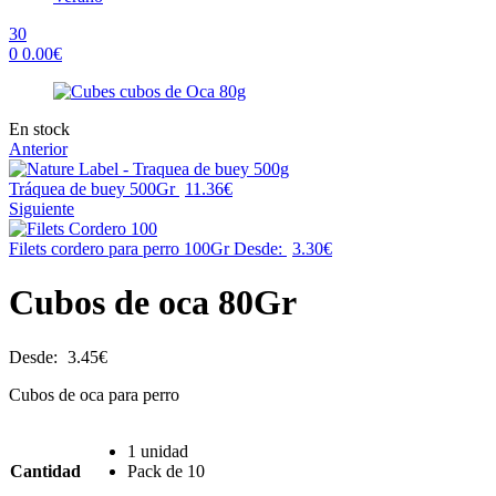
30
0
0.00
€
Menu
Availability:
En stock
Anterior
Tráquea de buey 500Gr
11.36
€
Siguiente
Filets cordero para perro 100Gr
Desde:
3.30
€
Cubos de oca 80Gr
Desde:
3.45
€
Cubos de oca para perro
1 unidad
Cantidad
Pack de 10