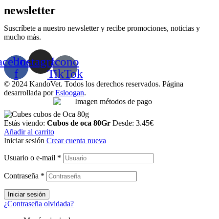
newsletter
Suscríbete a nuestro newsletter y recibe promociones, noticias y
mucho más.
acebook-
Instagram
Icono
f
TikTok
© 2024 KandoVet. Todos los derechos reservados. Página
desarrollada por
Esloogan
.
Estás viendo:
Cubos de oca 80Gr
Desde:
3.45
€
Añadir al carrito
Iniciar sesión
Crear cuenta nueva
Usuario o e-mail
*
Contraseña
*
Iniciar sesión
¿Contraseña olvidada?