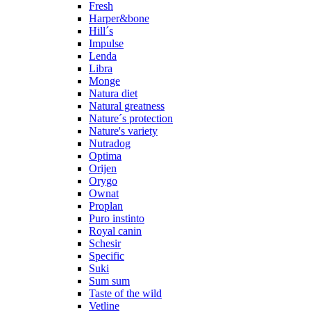
Fresh
Harper&bone
Hill´s
Impulse
Lenda
Libra
Monge
Natura diet
Natural greatness
Nature´s protection
Nature's variety
Nutradog
Optima
Orijen
Orygo
Ownat
Proplan
Puro instinto
Royal canin
Schesir
Specific
Suki
Sum sum
Taste of the wild
Vetline