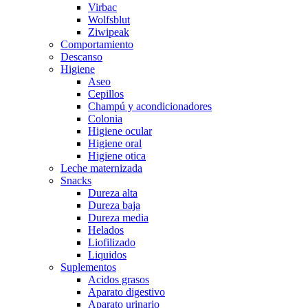
Virbac
Wolfsblut
Ziwipeak
Comportamiento
Descanso
Higiene
Aseo
Cepillos
Champú y acondicionadores
Colonia
Higiene ocular
Higiene oral
Higiene otica
Leche maternizada
Snacks
Dureza alta
Dureza baja
Dureza media
Helados
Liofilizado
Liquidos
Suplementos
Acidos grasos
Aparato digestivo
Aparato urinario