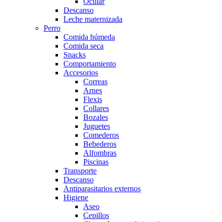
Ocular
Descanso
Leche maternizada
Perro
Comida húmeda
Comida seca
Snacks
Comportamiento
Accesorios
Correas
Arnes
Flexis
Collares
Bozales
Juguetes
Comederos
Bebederos
Alfombras
Piscinas
Transporte
Descanso
Antiparasitarios externos
Higiene
Aseo
Cepillos