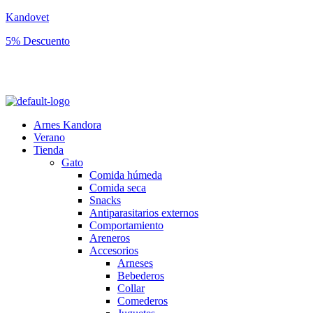
Kandovet
5% Descuento
Regístrate y consigue un código descuento del 5% en tu primera
compra.
Arnes Kandora
Verano
Tienda
Gato
Comida húmeda
Comida seca
Snacks
Antiparasitarios externos
Comportamiento
Areneros
Accesorios
Arneses
Bebederos
Collar
Comederos