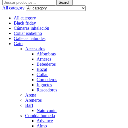
Search
Search
for:
All category
All category
Black friday
Cámaras inhalación
Collar isabelino
Galletas naturales
Gato
Accesorios
Alfombras
Arneses
Bebederos
Bozal
Collar
Comederos
Juguetes
Rascadores
Arena
Areneros
Barf
Naturcanin
Comida húmeda
Advance
Almo