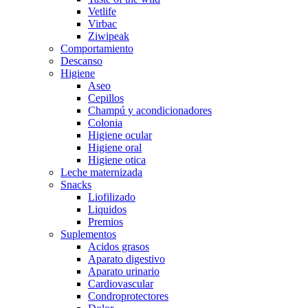
Vetlife
Virbac
Ziwipeak
Comportamiento
Descanso
Higiene
Aseo
Cepillos
Champú y acondicionadores
Colonia
Higiene ocular
Higiene oral
Higiene otica
Leche maternizada
Snacks
Liofilizado
Liquidos
Premios
Suplementos
Acidos grasos
Aparato digestivo
Aparato urinario
Cardiovascular
Condroprotectores