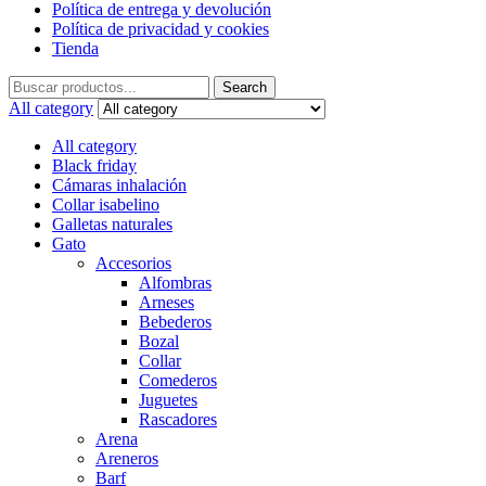
Política de entrega y devolución
Política de privacidad y cookies
Tienda
Search
Search
for:
All category
All category
Black friday
Cámaras inhalación
Collar isabelino
Galletas naturales
Gato
Accesorios
Alfombras
Arneses
Bebederos
Bozal
Collar
Comederos
Juguetes
Rascadores
Arena
Areneros
Barf