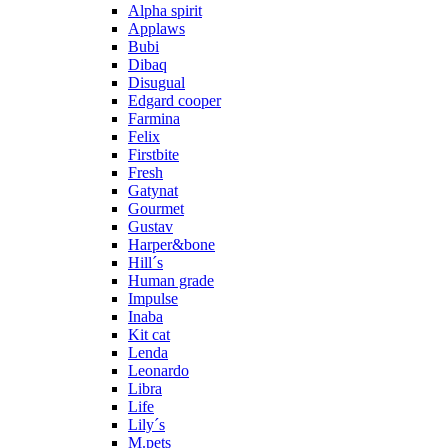
Alpha spirit
Applaws
Bubi
Dibaq
Disugual
Edgard cooper
Farmina
Felix
Firstbite
Fresh
Gatynat
Gourmet
Gustav
Harper&bone
Hill´s
Human grade
Impulse
Inaba
Kit cat
Lenda
Leonardo
Libra
Life
Lily´s
M.pets