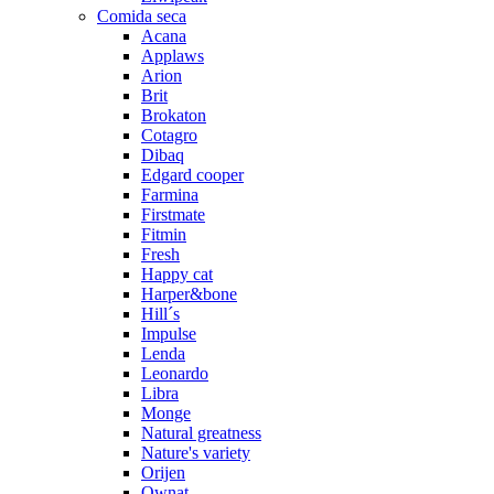
Comida seca
Acana
Applaws
Arion
Brit
Brokaton
Cotagro
Dibaq
Edgard cooper
Farmina
Firstmate
Fitmin
Fresh
Happy cat
Harper&bone
Hill´s
Impulse
Lenda
Leonardo
Libra
Monge
Natural greatness
Nature's variety
Orijen
Ownat