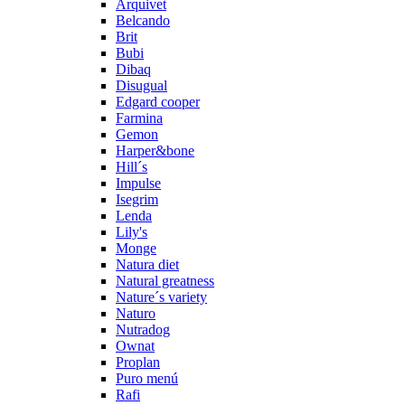
Arquivet
Belcando
Brit
Bubi
Dibaq
Disugual
Edgard cooper
Farmina
Gemon
Harper&bone
Hill´s
Impulse
Isegrim
Lenda
Lily's
Monge
Natura diet
Natural greatness
Nature´s variety
Naturo
Nutradog
Ownat
Proplan
Puro menú
Rafi