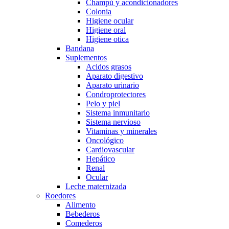
Champú y acondicionadores
Colonia
Higiene ocular
Higiene oral
Higiene otica
Bandana
Suplementos
Acidos grasos
Aparato digestivo
Aparato urinario
Condroprotectores
Pelo y piel
Sistema inmunitario
Sistema nervioso
Vitaminas y minerales
Oncológico
Cardiovascular
Hepático
Renal
Ocular
Leche maternizada
Roedores
Alimento
Bebederos
Comederos