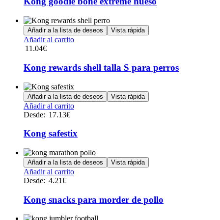
Kong goodie bone extreme hueso
Añadir a la lista de deseos
Vista rápida
Añadir al carrito
11.04
€
Kong rewards shell talla S para perros
Añadir a la lista de deseos
Vista rápida
Este
Añadir al carrito
producto
Desde:
17.13
€
tiene
múltiples
Kong safestix
variantes.
Las
opciones
Añadir a la lista de deseos
Vista rápida
se
Este
Añadir al carrito
pueden
producto
Desde:
4.21
€
elegir
tiene
en
múltiples
Kong snacks para morder de pollo
la
variantes.
página
Las