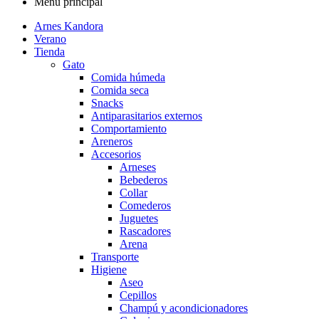
Menú principal
Arnes Kandora
Verano
Tienda
Gato
Comida húmeda
Comida seca
Snacks
Antiparasitarios externos
Comportamiento
Areneros
Accesorios
Arneses
Bebederos
Collar
Comederos
Juguetes
Rascadores
Arena
Transporte
Higiene
Aseo
Cepillos
Champú y acondicionadores