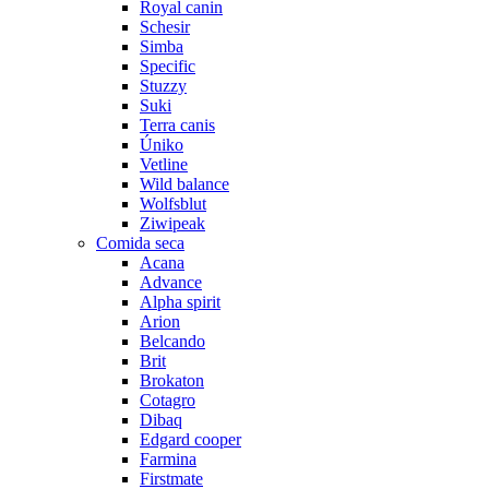
Royal canin
Schesir
Simba
Specific
Stuzzy
Suki
Terra canis
Úniko
Vetline
Wild balance
Wolfsblut
Ziwipeak
Comida seca
Acana
Advance
Alpha spirit
Arion
Belcando
Brit
Brokaton
Cotagro
Dibaq
Edgard cooper
Farmina
Firstmate