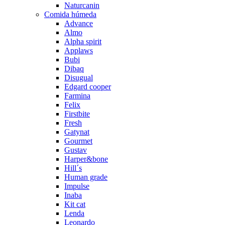
Naturcanin
Comida húmeda
Advance
Almo
Alpha spirit
Applaws
Bubi
Dibaq
Disugual
Edgard cooper
Farmina
Felix
Firstbite
Fresh
Gatynat
Gourmet
Gustav
Harper&bone
Hill´s
Human grade
Impulse
Inaba
Kit cat
Lenda
Leonardo