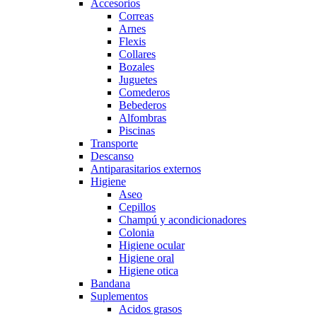
Accesorios
Correas
Arnes
Flexis
Collares
Bozales
Juguetes
Comederos
Bebederos
Alfombras
Piscinas
Transporte
Descanso
Antiparasitarios externos
Higiene
Aseo
Cepillos
Champú y acondicionadores
Colonia
Higiene ocular
Higiene oral
Higiene otica
Bandana
Suplementos
Acidos grasos