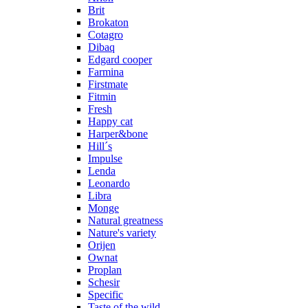
Brit
Brokaton
Cotagro
Dibaq
Edgard cooper
Farmina
Firstmate
Fitmin
Fresh
Happy cat
Harper&bone
Hill´s
Impulse
Lenda
Leonardo
Libra
Monge
Natural greatness
Nature's variety
Orijen
Ownat
Proplan
Schesir
Specific
Taste of the wild