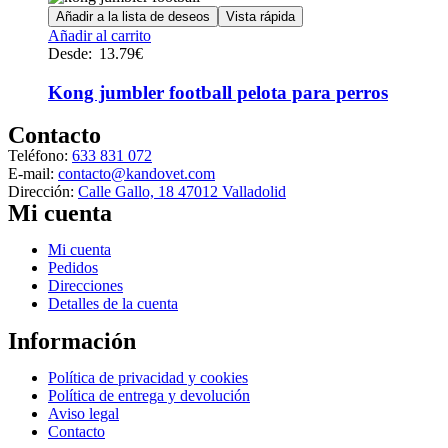
de
opciones
Añadir a la lista de deseos
Vista rápida
producto
se
Este
Añadir al carrito
pueden
producto
Desde:
13.79
€
elegir
tiene
en
múltiples
Kong jumbler football pelota para perros
la
variantes.
página
Las
Contacto
de
opciones
producto
Teléfono:
633 831 072
se
E-mail:
contacto@kandovet.com
pueden
Dirección:
Calle Gallo, 18 47012 Valladolid
elegir
Mi cuenta
en
la
Menú
Mi cuenta
página
Pedidos
de
Direcciones
producto
Detalles de la cuenta
Información
Menú
Política de privacidad y cookies
Política de entrega y devolución
Aviso legal
Contacto