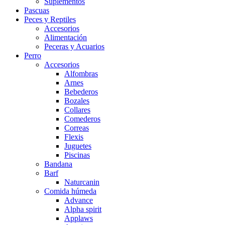
Suplementos
Pascuas
Peces y Reptiles
Accesorios
Alimentación
Peceras y Acuarios
Perro
Accesorios
Alfombras
Arnes
Bebederos
Bozales
Collares
Comederos
Correas
Flexis
Juguetes
Piscinas
Bandana
Barf
Naturcanin
Comida húmeda
Advance
Alpha spirit
Applaws