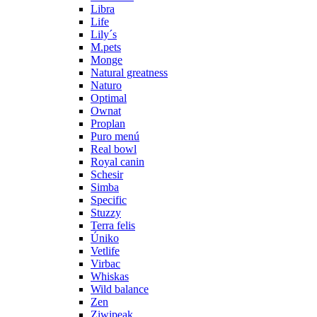
Libra
Life
Lily´s
M.pets
Monge
Natural greatness
Naturo
Optimal
Ownat
Proplan
Puro menú
Real bowl
Royal canin
Schesir
Simba
Specific
Stuzzy
Terra felis
Úniko
Vetlife
Virbac
Whiskas
Wild balance
Zen
Ziwipeak