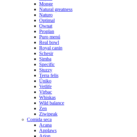
Monge
Natural greatness
Naturo
Optimal
Ownat
Proplan
Puro menú
Real bowl
Royal canin
Schesir
Simba
Specific
Stuzzy
Terra felis
Úniko
Vetlife
Virbac
Whiskas
Wild balance
Zen
Ziwipeak
Comida seca
Acana
Applaws
Arion