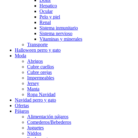
Dolor
Hepatico
Ocular
Pelo y piel
Renal
Sistema inmunitario
Sistema nervioso
Vitaminas y minerales
Transporte
Halloween perro y gato
Moda
Abrigos
Cubre cuellos
Cubre orejas
Impermeables
Jersey
Manta
Ropa Navidad
Navidad perro y gato
Ofertas
Pájaros
Alimentación pájaros
Comederos/Bebederos
Juguetes
Niddos