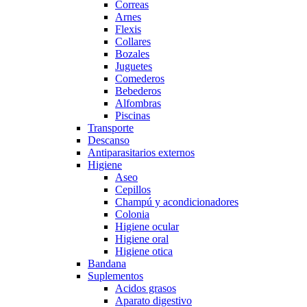
Correas
Arnes
Flexis
Collares
Bozales
Juguetes
Comederos
Bebederos
Alfombras
Piscinas
Transporte
Descanso
Antiparasitarios externos
Higiene
Aseo
Cepillos
Champú y acondicionadores
Colonia
Higiene ocular
Higiene oral
Higiene otica
Bandana
Suplementos
Acidos grasos
Aparato digestivo