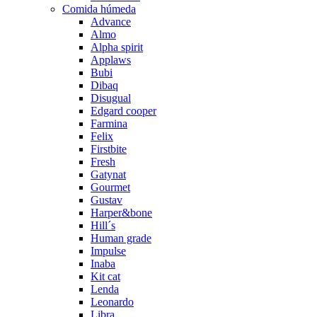
Comida húmeda
Advance
Almo
Alpha spirit
Applaws
Bubi
Dibaq
Disugual
Edgard cooper
Farmina
Felix
Firstbite
Fresh
Gatynat
Gourmet
Gustav
Harper&bone
Hill´s
Human grade
Impulse
Inaba
Kit cat
Lenda
Leonardo
Libra