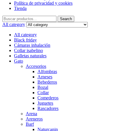
Política de privacidad y cookies
Tienda
Search
Search
for:
All category
All category
Black friday
Cámaras inhalación
Collar isabelino
Galletas naturales
Gato
Accesorios
Alfombras
Arneses
Bebederos
Bozal
Collar
Comederos
Juguetes
Rascadores
Arena
Areneros
Barf
Naturcanin