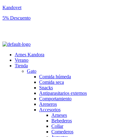
Kandovet
5% Descuento
Regístrate y consigue un código descuento del 5% en tu primera
compra.
Arnes Kandora
Verano
Tienda
Gato
Comida húmeda
Comida seca
Snacks
Antiparasitarios externos
Comportamiento
Areneros
Accesorios
Arneses
Bebederos
Collar
Comederos