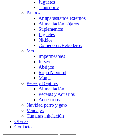
Juguetes
Transporte
Pájaros
Antiparasitarios externos
Alimentación pájaros
Suplementos
Juguetes
Niddos
Comederos/Bebederos
Moda
Impermeables
Jersey
Abrigos
Ropa Navidad
Manta
Peces y Reptiles
Alimentación
Peceras y Acuarios
Accesorios
Navidad perro y gato
Vendajes
Cámaras inhalación
Ofertas
Contacto