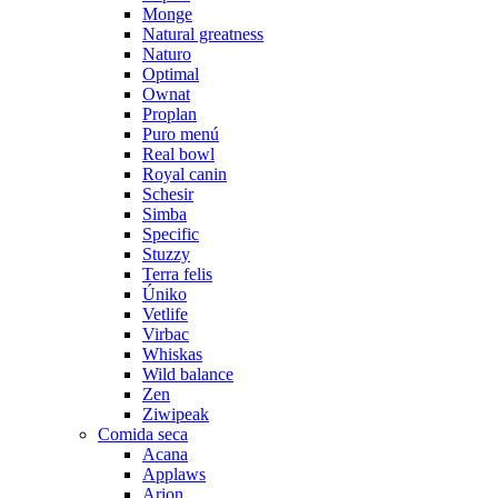
Monge
Natural greatness
Naturo
Optimal
Ownat
Proplan
Puro menú
Real bowl
Royal canin
Schesir
Simba
Specific
Stuzzy
Terra felis
Úniko
Vetlife
Virbac
Whiskas
Wild balance
Zen
Ziwipeak
Comida seca
Acana
Applaws
Arion