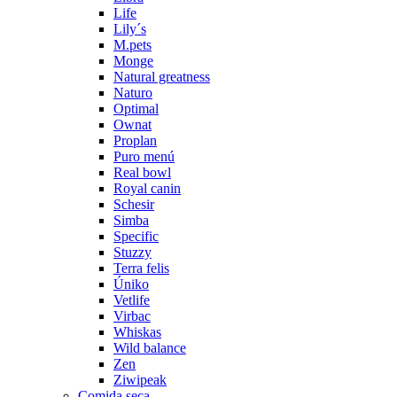
Life
Lily´s
M.pets
Monge
Natural greatness
Naturo
Optimal
Ownat
Proplan
Puro menú
Real bowl
Royal canin
Schesir
Simba
Specific
Stuzzy
Terra felis
Úniko
Vetlife
Virbac
Whiskas
Wild balance
Zen
Ziwipeak
Comida seca