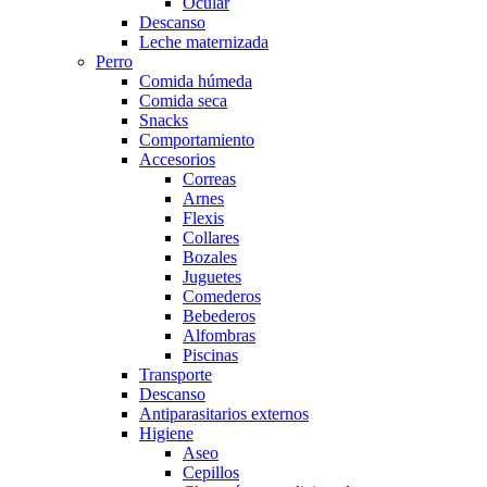
Ocular
Descanso
Leche maternizada
Perro
Comida húmeda
Comida seca
Snacks
Comportamiento
Accesorios
Correas
Arnes
Flexis
Collares
Bozales
Juguetes
Comederos
Bebederos
Alfombras
Piscinas
Transporte
Descanso
Antiparasitarios externos
Higiene
Aseo
Cepillos