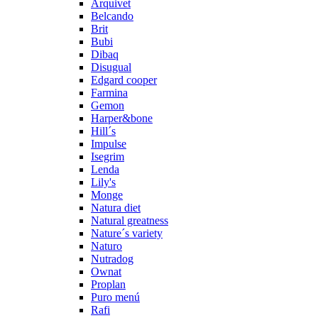
Arquivet
Belcando
Brit
Bubi
Dibaq
Disugual
Edgard cooper
Farmina
Gemon
Harper&bone
Hill´s
Impulse
Isegrim
Lenda
Lily's
Monge
Natura diet
Natural greatness
Nature´s variety
Naturo
Nutradog
Ownat
Proplan
Puro menú
Rafi