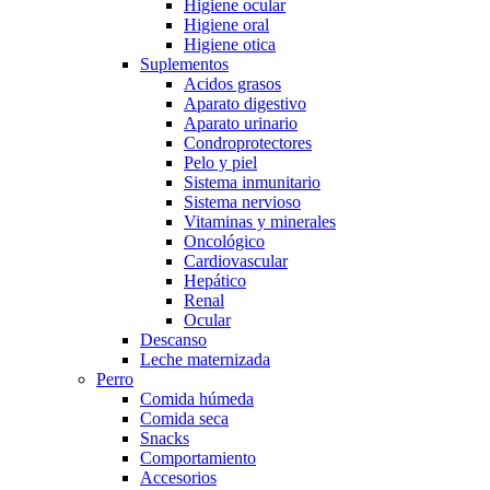
Higiene ocular
Higiene oral
Higiene otica
Suplementos
Acidos grasos
Aparato digestivo
Aparato urinario
Condroprotectores
Pelo y piel
Sistema inmunitario
Sistema nervioso
Vitaminas y minerales
Oncológico
Cardiovascular
Hepático
Renal
Ocular
Descanso
Leche maternizada
Perro
Comida húmeda
Comida seca
Snacks
Comportamiento
Accesorios