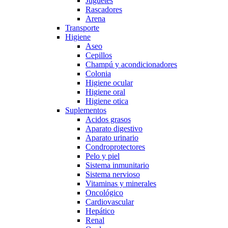
Juguetes
Rascadores
Arena
Transporte
Higiene
Aseo
Cepillos
Champú y acondicionadores
Colonia
Higiene ocular
Higiene oral
Higiene otica
Suplementos
Acidos grasos
Aparato digestivo
Aparato urinario
Condroprotectores
Pelo y piel
Sistema inmunitario
Sistema nervioso
Vitaminas y minerales
Oncológico
Cardiovascular
Hepático
Renal