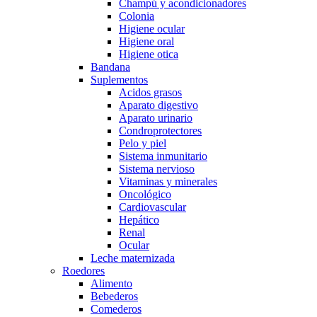
Champú y acondicionadores
Colonia
Higiene ocular
Higiene oral
Higiene otica
Bandana
Suplementos
Acidos grasos
Aparato digestivo
Aparato urinario
Condroprotectores
Pelo y piel
Sistema inmunitario
Sistema nervioso
Vitaminas y minerales
Oncológico
Cardiovascular
Hepático
Renal
Ocular
Leche maternizada
Roedores
Alimento
Bebederos
Comederos