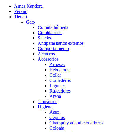
Arnes Kandora
Verano
Tienda
Gato
Comida húmeda
Comida seca
Snacks
Antiparasitarios externos
Comportamiento
Areneros
Accesorios
Arneses
Bebederos
Collar
Comederos
Juguetes
Rascadores
Arena
Transporte
Higiene
Aseo
Cepillos
Champú y acondicionadores
Colonia