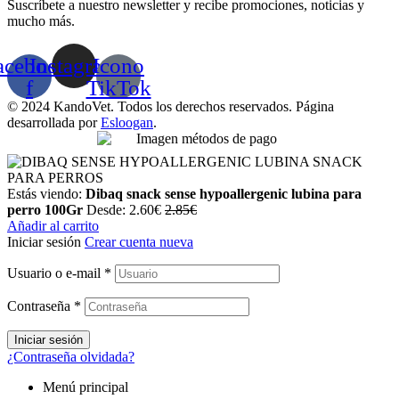
Suscríbete a nuestro newsletter y recibe promociones, noticias y
mucho más.
acebook-
Instagram
Icono
f
TikTok
© 2024 KandoVet. Todos los derechos reservados. Página
desarrollada por
Esloogan
.
Estás viendo:
Dibaq snack sense hypoallergenic lubina para
perro 100Gr
Desde:
2.60
€
2.85
€
Añadir al carrito
Iniciar sesión
Crear cuenta nueva
Usuario o e-mail
*
Contraseña
*
Iniciar sesión
¿Contraseña olvidada?
Menú principal