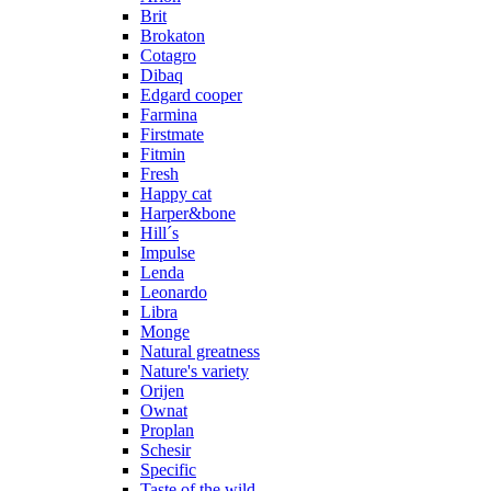
Brit
Brokaton
Cotagro
Dibaq
Edgard cooper
Farmina
Firstmate
Fitmin
Fresh
Happy cat
Harper&bone
Hill´s
Impulse
Lenda
Leonardo
Libra
Monge
Natural greatness
Nature's variety
Orijen
Ownat
Proplan
Schesir
Specific
Taste of the wild