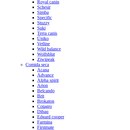
Royal canin
Schesir
Simba
Specific
Stuzzy
Suki
Terra canis
Úniko
Vetline
Wild balance
Wolfsblut
Ziwipeak
Comida seca
Acana
Advance
Alpha spirit
Arion
Belcando
Brit
Brokaton
Cotagro
Dibaq
Edgard cooper
Farmina
Firstmate