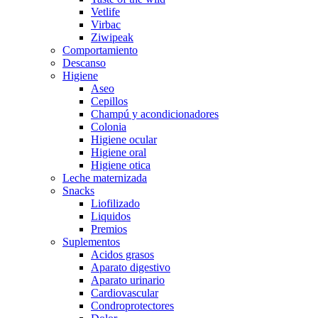
Vetlife
Virbac
Ziwipeak
Comportamiento
Descanso
Higiene
Aseo
Cepillos
Champú y acondicionadores
Colonia
Higiene ocular
Higiene oral
Higiene otica
Leche maternizada
Snacks
Liofilizado
Liquidos
Premios
Suplementos
Acidos grasos
Aparato digestivo
Aparato urinario
Cardiovascular
Condroprotectores