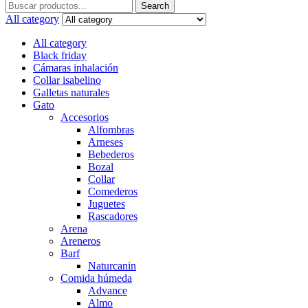
Search
Search
for:
All category
All category
Black friday
Cámaras inhalación
Collar isabelino
Galletas naturales
Gato
Accesorios
Alfombras
Arneses
Bebederos
Bozal
Collar
Comederos
Juguetes
Rascadores
Arena
Areneros
Barf
Naturcanin
Comida húmeda
Advance
Almo