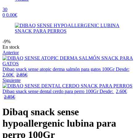
30
0
0.00
€
Menu
-9%
Availability:
En stock
Anterior
Dibaq snack sense atopic derma salmón para gatos 100Gr
Desde:
2.60
€
2.85
€
Siguiente
Dibaq snack sense dental cerdo para perro 100Gr
Desde:
2.60
€
2.85
€
Dibaq snack sense
hypoallergenic lubina para
perro 100Gr