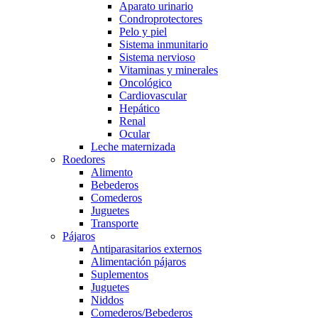
Aparato urinario
Condroprotectores
Pelo y piel
Sistema inmunitario
Sistema nervioso
Vitaminas y minerales
Oncológico
Cardiovascular
Hepático
Renal
Ocular
Leche maternizada
Roedores
Alimento
Bebederos
Comederos
Juguetes
Transporte
Pájaros
Antiparasitarios externos
Alimentación pájaros
Suplementos
Juguetes
Niddos
Comederos/Bebederos