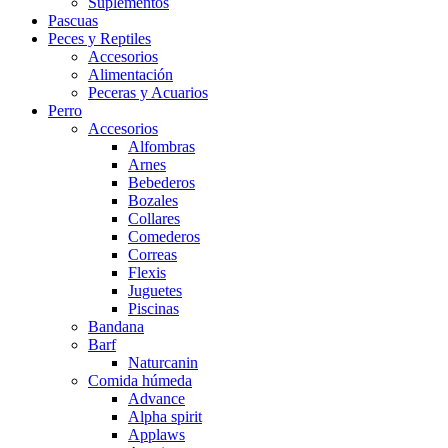
Suplementos
Pascuas
Peces y Reptiles
Accesorios
Alimentación
Peceras y Acuarios
Perro
Accesorios
Alfombras
Arnes
Bebederos
Bozales
Collares
Comederos
Correas
Flexis
Juguetes
Piscinas
Bandana
Barf
Naturcanin
Comida húmeda
Advance
Alpha spirit
Applaws