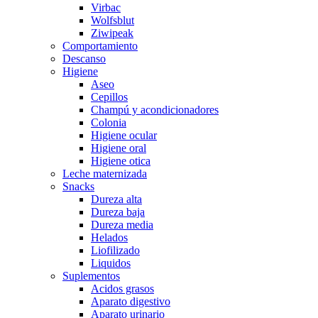
Virbac
Wolfsblut
Ziwipeak
Comportamiento
Descanso
Higiene
Aseo
Cepillos
Champú y acondicionadores
Colonia
Higiene ocular
Higiene oral
Higiene otica
Leche maternizada
Snacks
Dureza alta
Dureza baja
Dureza media
Helados
Liofilizado
Liquidos
Suplementos
Acidos grasos
Aparato digestivo
Aparato urinario