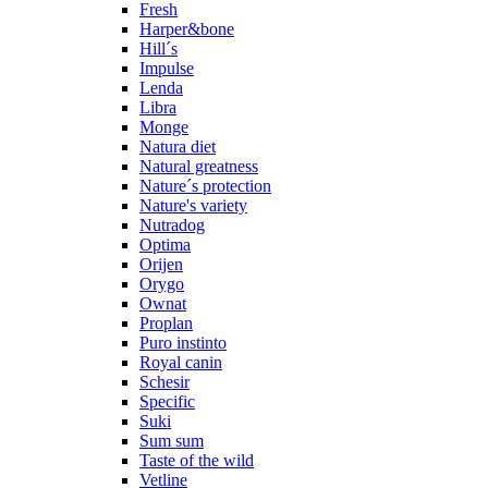
Fresh
Harper&bone
Hill´s
Impulse
Lenda
Libra
Monge
Natura diet
Natural greatness
Nature´s protection
Nature's variety
Nutradog
Optima
Orijen
Orygo
Ownat
Proplan
Puro instinto
Royal canin
Schesir
Specific
Suki
Sum sum
Taste of the wild
Vetline