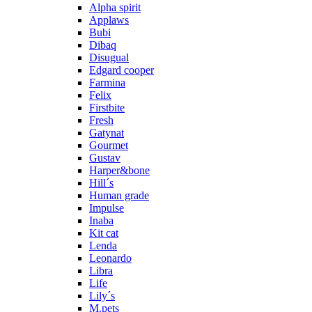
Alpha spirit
Applaws
Bubi
Dibaq
Disugual
Edgard cooper
Farmina
Felix
Firstbite
Fresh
Gatynat
Gourmet
Gustav
Harper&bone
Hill´s
Human grade
Impulse
Inaba
Kit cat
Lenda
Leonardo
Libra
Life
Lily´s
M.pets