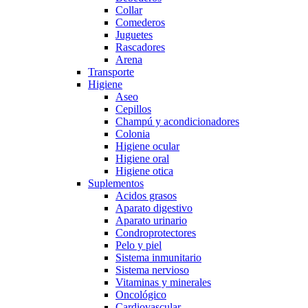
Collar
Comederos
Juguetes
Rascadores
Arena
Transporte
Higiene
Aseo
Cepillos
Champú y acondicionadores
Colonia
Higiene ocular
Higiene oral
Higiene otica
Suplementos
Acidos grasos
Aparato digestivo
Aparato urinario
Condroprotectores
Pelo y piel
Sistema inmunitario
Sistema nervioso
Vitaminas y minerales
Oncológico
Cardiovascular