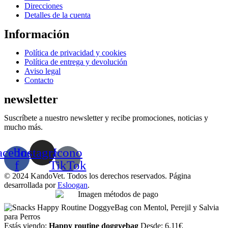
Direcciones
producto
Detalles de la cuenta
Información
Menú
Política de privacidad y cookies
Política de entrega y devolución
Aviso legal
Contacto
newsletter
Suscríbete a nuestro newsletter y recibe promociones, noticias y
mucho más.
acebook-
Instagram
Icono
f
TikTok
© 2024 KandoVet. Todos los derechos reservados. Página
desarrollada por
Esloogan
.
Estás viendo:
Happy routine doggyebag
Desde:
6.11
€