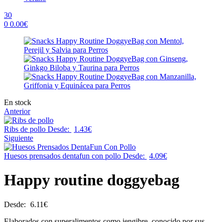
30
0
0.00
€
Menu
Availability:
En stock
Anterior
Ribs de pollo
Desde:
1.43
€
Siguiente
Huesos prensados dentafun con pollo
Desde:
4.09
€
Happy routine doggyebag
Desde:
6.11
€
Elaborados con superalimentos como jengibre, conocido por sus