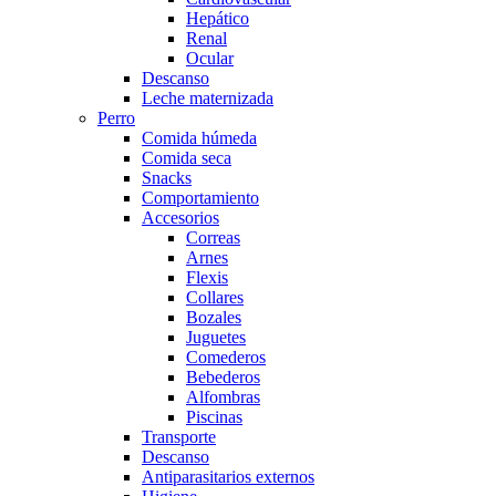
Hepático
Renal
Ocular
Descanso
Leche maternizada
Perro
Comida húmeda
Comida seca
Snacks
Comportamiento
Accesorios
Correas
Arnes
Flexis
Collares
Bozales
Juguetes
Comederos
Bebederos
Alfombras
Piscinas
Transporte
Descanso
Antiparasitarios externos