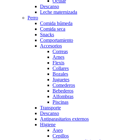
Ocular
Descanso
Leche maternizada
Perro
Comida húmeda
Comida seca
Snacks
Comportamiento
Accesorios
Correas
Arnes
Flexis
Collares
Bozales
Juguetes
Comederos
Bebederos
Alfombras
Piscinas
Transporte
Descanso
Antiparasitarios externos
Higiene
Aseo
Cepillos