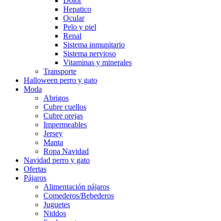
Dolor
Hepatico
Ocular
Pelo y piel
Renal
Sistema inmunitario
Sistema nervioso
Vitaminas y minerales
Transporte
Halloween perro y gato
Moda
Abrigos
Cubre cuellos
Cubre orejas
Impermeables
Jersey
Manta
Ropa Navidad
Navidad perro y gato
Ofertas
Pájaros
Alimentación pájaros
Comederos/Bebederos
Juguetes
Niddos