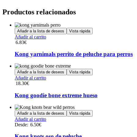
Productos relacionados
Añadir a la lista de deseos
Vista rápida
Añadir al carrito
6.83
€
Kong yarnimals perrito de peluche para perros
Añadir a la lista de deseos
Vista rápida
Añadir al carrito
18.30
€
Kong goodie bone extreme hueso
Añadir a la lista de deseos
Vista rápida
Este
Añadir al carrito
producto
Desde:
6.50
€
tiene
múltiples
Kong knots oso de peluche