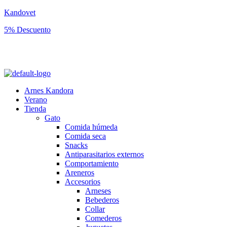
Kandovet
5% Descuento
Regístrate y consigue un código descuento del 5% en tu primera
compra.
Arnes Kandora
Verano
Tienda
Gato
Comida húmeda
Comida seca
Snacks
Antiparasitarios externos
Comportamiento
Areneros
Accesorios
Arneses
Bebederos
Collar
Comederos