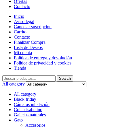
Ofertas
Contacto
Inicio
Aviso legal
Cancelar suscripción
Carrito
Contacto
Finalizar Compra
Lista de Deseos
Mi cuenta
Política de entrega y devolución
Política de privacidad y cookies
Tienda
Search
Search
for:
All category
All category
Black friday
Cámaras inhalación
Collar isabelino
Galletas naturales
Gato
Accesorios