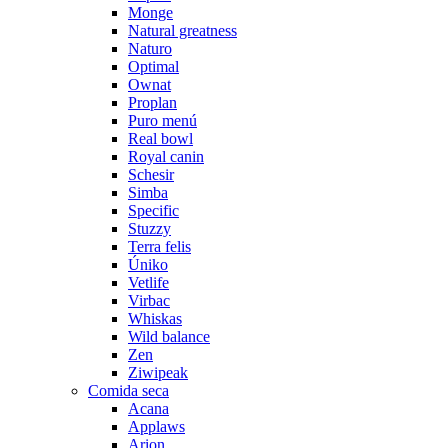
Monge
Natural greatness
Naturo
Optimal
Ownat
Proplan
Puro menú
Real bowl
Royal canin
Schesir
Simba
Specific
Stuzzy
Terra felis
Úniko
Vetlife
Virbac
Whiskas
Wild balance
Zen
Ziwipeak
Comida seca
Acana
Applaws
Arion