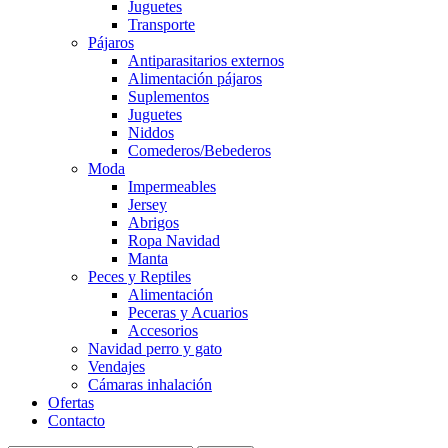
Juguetes
Transporte
Pájaros
Antiparasitarios externos
Alimentación pájaros
Suplementos
Juguetes
Niddos
Comederos/Bebederos
Moda
Impermeables
Jersey
Abrigos
Ropa Navidad
Manta
Peces y Reptiles
Alimentación
Peceras y Acuarios
Accesorios
Navidad perro y gato
Vendajes
Cámaras inhalación
Ofertas
Contacto