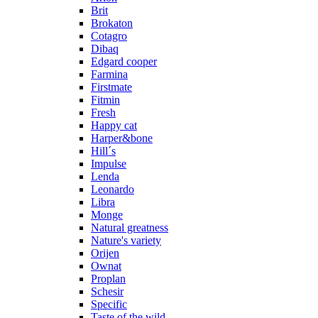
Brit
Brokaton
Cotagro
Dibaq
Edgard cooper
Farmina
Firstmate
Fitmin
Fresh
Happy cat
Harper&bone
Hill´s
Impulse
Lenda
Leonardo
Libra
Monge
Natural greatness
Nature's variety
Orijen
Ownat
Proplan
Schesir
Specific
Taste of the wild