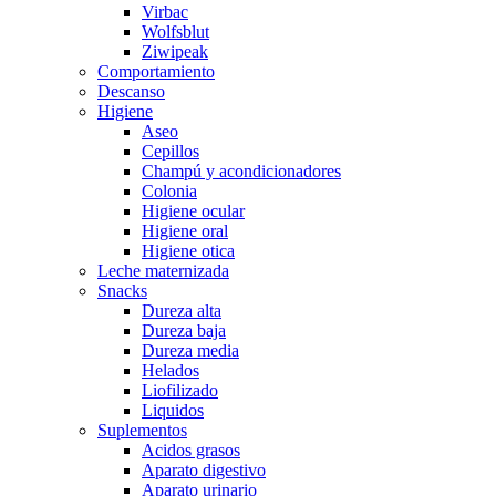
Virbac
Wolfsblut
Ziwipeak
Comportamiento
Descanso
Higiene
Aseo
Cepillos
Champú y acondicionadores
Colonia
Higiene ocular
Higiene oral
Higiene otica
Leche maternizada
Snacks
Dureza alta
Dureza baja
Dureza media
Helados
Liofilizado
Liquidos
Suplementos
Acidos grasos
Aparato digestivo
Aparato urinario