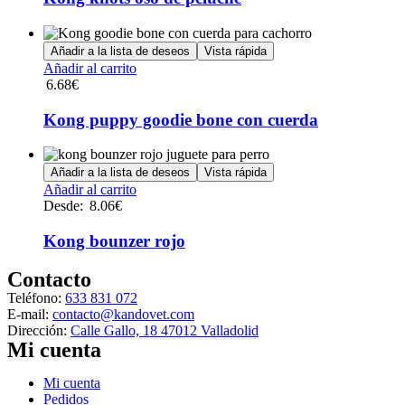
variantes.
Las
opciones
Añadir a la lista de deseos
Vista rápida
se
Añadir al carrito
pueden
6.68
€
elegir
en
Kong puppy goodie bone con cuerda
la
página
de
Añadir a la lista de deseos
Vista rápida
producto
Este
Añadir al carrito
producto
Desde:
8.06
€
tiene
múltiples
Kong bounzer rojo
variantes.
Las
Contacto
opciones
Teléfono:
633 831 072
se
E-mail:
contacto@kandovet.com
pueden
Dirección:
Calle Gallo, 18 47012 Valladolid
elegir
Mi cuenta
en
la
Menú
Mi cuenta
página
Pedidos
de