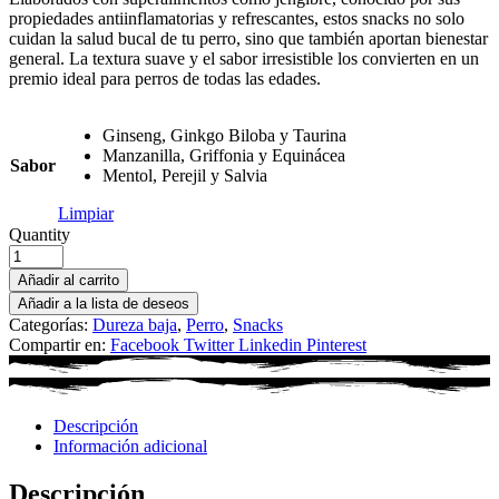
propiedades antiinflamatorias y refrescantes, estos snacks no solo
cuidan la salud bucal de tu perro, sino que también aportan bienestar
general. La textura suave y el sabor irresistible los convierten en un
premio ideal para perros de todas las edades.
Ginseng, Ginkgo Biloba y Taurina
Manzanilla, Griffonia y Equinácea
Sabor
Mentol, Perejil y Salvia
Limpiar
Quantity
Añadir al carrito
Añadir a la lista de deseos
Categorías:
Dureza baja
,
Perro
,
Snacks
Compartir en:
Facebook
Twitter
Linkedin
Pinterest
Descripción
Información adicional
Descripción