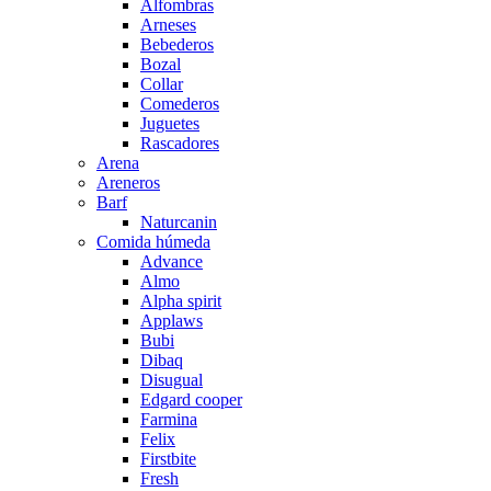
Alfombras
Arneses
Bebederos
Bozal
Collar
Comederos
Juguetes
Rascadores
Arena
Areneros
Barf
Naturcanin
Comida húmeda
Advance
Almo
Alpha spirit
Applaws
Bubi
Dibaq
Disugual
Edgard cooper
Farmina
Felix
Firstbite
Fresh