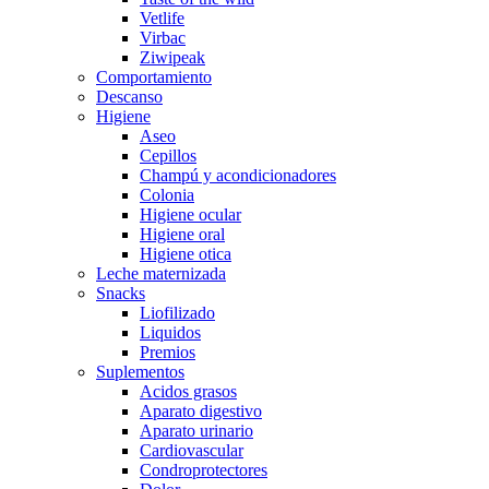
Vetlife
Virbac
Ziwipeak
Comportamiento
Descanso
Higiene
Aseo
Cepillos
Champú y acondicionadores
Colonia
Higiene ocular
Higiene oral
Higiene otica
Leche maternizada
Snacks
Liofilizado
Liquidos
Premios
Suplementos
Acidos grasos
Aparato digestivo
Aparato urinario
Cardiovascular
Condroprotectores