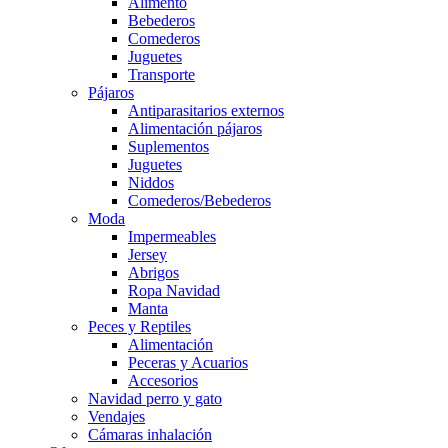
Alimento
Bebederos
Comederos
Juguetes
Transporte
Pájaros
Antiparasitarios externos
Alimentación pájaros
Suplementos
Juguetes
Niddos
Comederos/Bebederos
Moda
Impermeables
Jersey
Abrigos
Ropa Navidad
Manta
Peces y Reptiles
Alimentación
Peceras y Acuarios
Accesorios
Navidad perro y gato
Vendajes
Cámaras inhalación