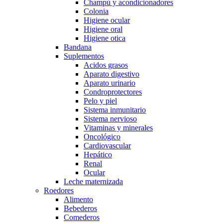
Champú y acondicionadores
Colonia
Higiene ocular
Higiene oral
Higiene otica
Bandana
Suplementos
Acidos grasos
Aparato digestivo
Aparato urinario
Condroprotectores
Pelo y piel
Sistema inmunitario
Sistema nervioso
Vitaminas y minerales
Oncológico
Cardiovascular
Hepático
Renal
Ocular
Leche maternizada
Roedores
Alimento
Bebederos
Comederos