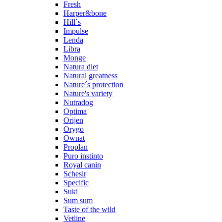
Fresh
Harper&bone
Hill´s
Impulse
Lenda
Libra
Monge
Natura diet
Natural greatness
Nature´s protection
Nature's variety
Nutradog
Optima
Orijen
Orygo
Ownat
Proplan
Puro instinto
Royal canin
Schesir
Specific
Suki
Sum sum
Taste of the wild
Vetline