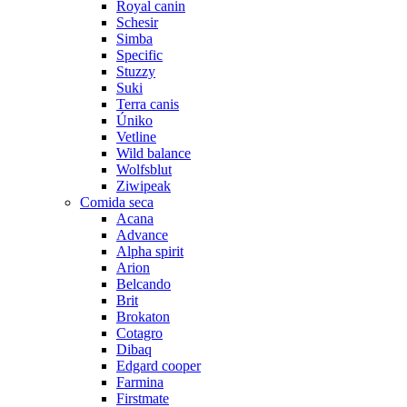
Royal canin
Schesir
Simba
Specific
Stuzzy
Suki
Terra canis
Úniko
Vetline
Wild balance
Wolfsblut
Ziwipeak
Comida seca
Acana
Advance
Alpha spirit
Arion
Belcando
Brit
Brokaton
Cotagro
Dibaq
Edgard cooper
Farmina
Firstmate