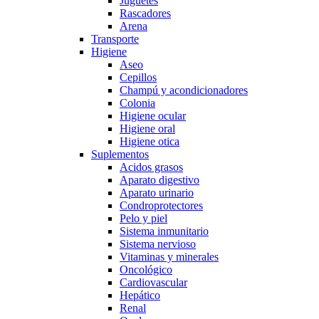
Juguetes
Rascadores
Arena
Transporte
Higiene
Aseo
Cepillos
Champú y acondicionadores
Colonia
Higiene ocular
Higiene oral
Higiene otica
Suplementos
Acidos grasos
Aparato digestivo
Aparato urinario
Condroprotectores
Pelo y piel
Sistema inmunitario
Sistema nervioso
Vitaminas y minerales
Oncológico
Cardiovascular
Hepático
Renal