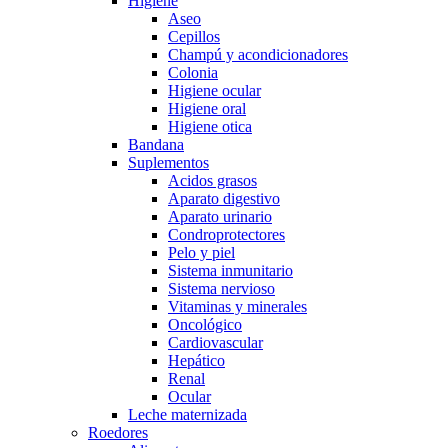
Higiene
Aseo
Cepillos
Champú y acondicionadores
Colonia
Higiene ocular
Higiene oral
Higiene otica
Bandana
Suplementos
Acidos grasos
Aparato digestivo
Aparato urinario
Condroprotectores
Pelo y piel
Sistema inmunitario
Sistema nervioso
Vitaminas y minerales
Oncológico
Cardiovascular
Hepático
Renal
Ocular
Leche maternizada
Roedores