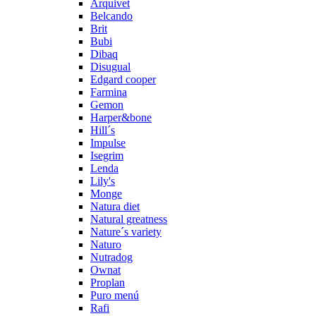
Arquivet
Belcando
Brit
Bubi
Dibaq
Disugual
Edgard cooper
Farmina
Gemon
Harper&bone
Hill´s
Impulse
Isegrim
Lenda
Lily's
Monge
Natura diet
Natural greatness
Nature´s variety
Naturo
Nutradog
Ownat
Proplan
Puro menú
Rafi