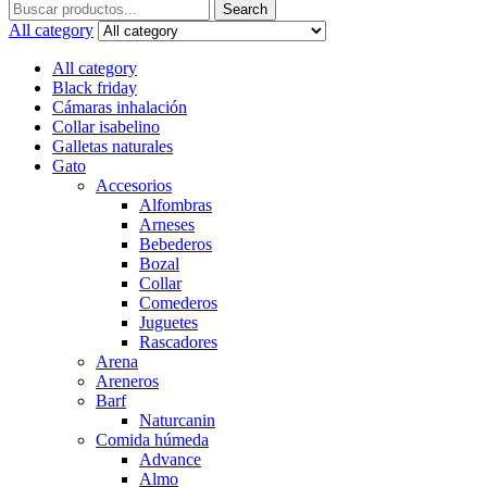
Search
Search
for:
All category
All category
Black friday
Cámaras inhalación
Collar isabelino
Galletas naturales
Gato
Accesorios
Alfombras
Arneses
Bebederos
Bozal
Collar
Comederos
Juguetes
Rascadores
Arena
Areneros
Barf
Naturcanin
Comida húmeda
Advance
Almo