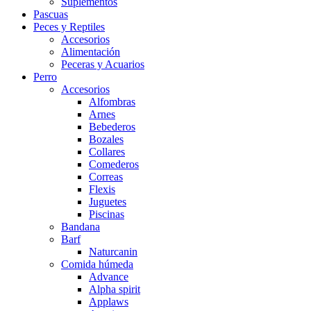
Suplementos
Pascuas
Peces y Reptiles
Accesorios
Alimentación
Peceras y Acuarios
Perro
Accesorios
Alfombras
Arnes
Bebederos
Bozales
Collares
Comederos
Correas
Flexis
Juguetes
Piscinas
Bandana
Barf
Naturcanin
Comida húmeda
Advance
Alpha spirit
Applaws