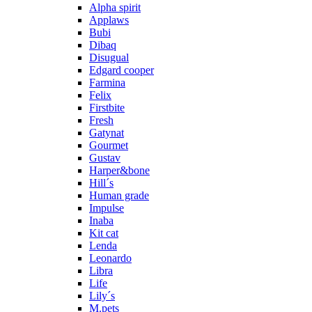
Alpha spirit
Applaws
Bubi
Dibaq
Disugual
Edgard cooper
Farmina
Felix
Firstbite
Fresh
Gatynat
Gourmet
Gustav
Harper&bone
Hill´s
Human grade
Impulse
Inaba
Kit cat
Lenda
Leonardo
Libra
Life
Lily´s
M.pets