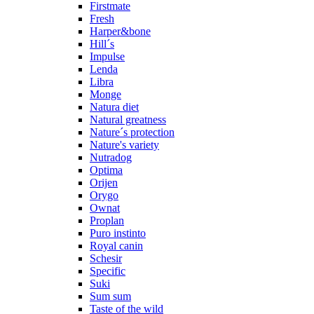
Firstmate
Fresh
Harper&bone
Hill´s
Impulse
Lenda
Libra
Monge
Natura diet
Natural greatness
Nature´s protection
Nature's variety
Nutradog
Optima
Orijen
Orygo
Ownat
Proplan
Puro instinto
Royal canin
Schesir
Specific
Suki
Sum sum
Taste of the wild