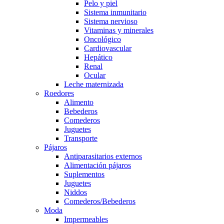
Pelo y piel
Sistema inmunitario
Sistema nervioso
Vitaminas y minerales
Oncológico
Cardiovascular
Hepático
Renal
Ocular
Leche maternizada
Roedores
Alimento
Bebederos
Comederos
Juguetes
Transporte
Pájaros
Antiparasitarios externos
Alimentación pájaros
Suplementos
Juguetes
Niddos
Comederos/Bebederos
Moda
Impermeables