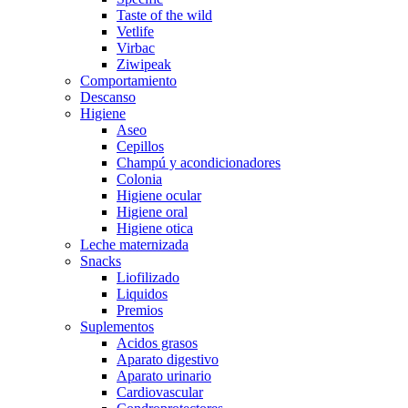
Taste of the wild
Vetlife
Virbac
Ziwipeak
Comportamiento
Descanso
Higiene
Aseo
Cepillos
Champú y acondicionadores
Colonia
Higiene ocular
Higiene oral
Higiene otica
Leche maternizada
Snacks
Liofilizado
Liquidos
Premios
Suplementos
Acidos grasos
Aparato digestivo
Aparato urinario
Cardiovascular