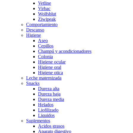
Vetline
Virbac
Wolfsblut
Ziwipeak
Comportamiento
Descanso
Higiene
Aseo
Cepillos
Champú y acondicionadores
Colonia
Higiene ocular
Higiene oral
Higiene otica
Leche maternizada
Snacks
Dureza alta
Dureza baja
Dureza media
Helados
Liofilizado
Liquidos
Suplementos
Acidos grasos
Aparato digestivo