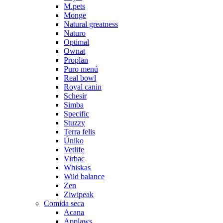
M.pets
Monge
Natural greatness
Naturo
Optimal
Ownat
Proplan
Puro menú
Real bowl
Royal canin
Schesir
Simba
Specific
Stuzzy
Terra felis
Úniko
Vetlife
Virbac
Whiskas
Wild balance
Zen
Ziwipeak
Comida seca
Acana
Applaws