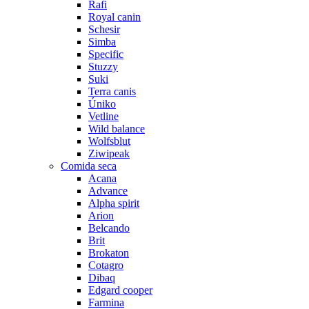
Rafi
Royal canin
Schesir
Simba
Specific
Stuzzy
Suki
Terra canis
Úniko
Vetline
Wild balance
Wolfsblut
Ziwipeak
Comida seca
Acana
Advance
Alpha spirit
Arion
Belcando
Brit
Brokaton
Cotagro
Dibaq
Edgard cooper
Farmina