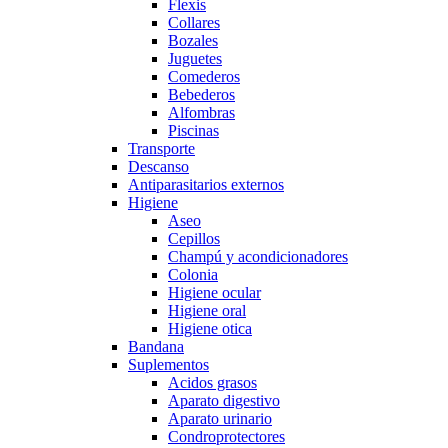
Flexis
Collares
Bozales
Juguetes
Comederos
Bebederos
Alfombras
Piscinas
Transporte
Descanso
Antiparasitarios externos
Higiene
Aseo
Cepillos
Champú y acondicionadores
Colonia
Higiene ocular
Higiene oral
Higiene otica
Bandana
Suplementos
Acidos grasos
Aparato digestivo
Aparato urinario
Condroprotectores