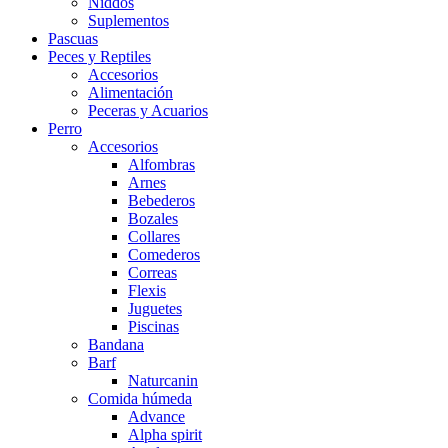
Niddos
Suplementos
Pascuas
Peces y Reptiles
Accesorios
Alimentación
Peceras y Acuarios
Perro
Accesorios
Alfombras
Arnes
Bebederos
Bozales
Collares
Comederos
Correas
Flexis
Juguetes
Piscinas
Bandana
Barf
Naturcanin
Comida húmeda
Advance
Alpha spirit