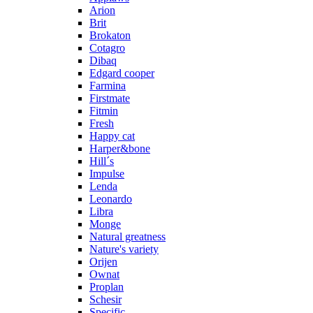
Arion
Brit
Brokaton
Cotagro
Dibaq
Edgard cooper
Farmina
Firstmate
Fitmin
Fresh
Happy cat
Harper&bone
Hill´s
Impulse
Lenda
Leonardo
Libra
Monge
Natural greatness
Nature's variety
Orijen
Ownat
Proplan
Schesir
Specific