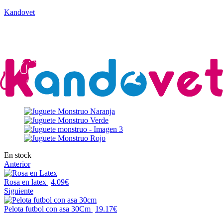
Kandovet
Regístrate y consigue un código descuento del 5% en tu primera
compra.
En stock
Anterior
Rosa en latex
4.09
€
Siguiente
Pelota futbol con asa 30Cm
19.17
€