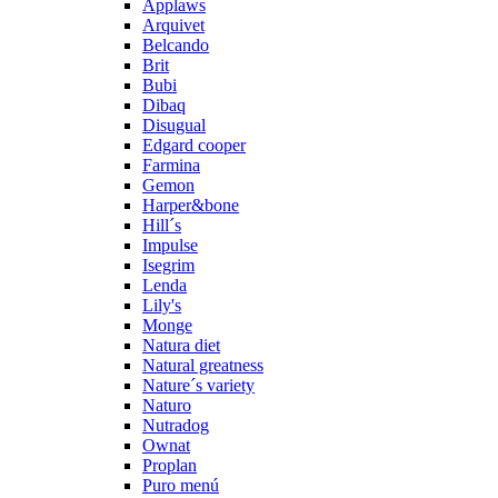
Applaws
Arquivet
Belcando
Brit
Bubi
Dibaq
Disugual
Edgard cooper
Farmina
Gemon
Harper&bone
Hill´s
Impulse
Isegrim
Lenda
Lily's
Monge
Natura diet
Natural greatness
Nature´s variety
Naturo
Nutradog
Ownat
Proplan
Puro menú