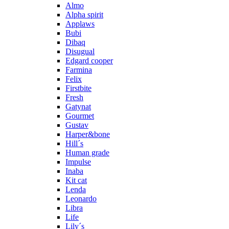
Almo
Alpha spirit
Applaws
Bubi
Dibaq
Disugual
Edgard cooper
Farmina
Felix
Firstbite
Fresh
Gatynat
Gourmet
Gustav
Harper&bone
Hill´s
Human grade
Impulse
Inaba
Kit cat
Lenda
Leonardo
Libra
Life
Lily´s