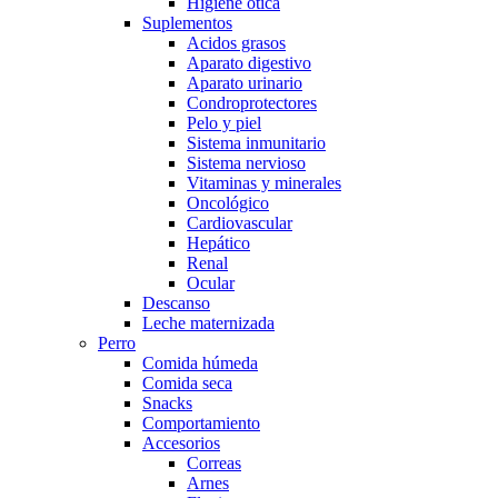
Higiene otica
Suplementos
Acidos grasos
Aparato digestivo
Aparato urinario
Condroprotectores
Pelo y piel
Sistema inmunitario
Sistema nervioso
Vitaminas y minerales
Oncológico
Cardiovascular
Hepático
Renal
Ocular
Descanso
Leche maternizada
Perro
Comida húmeda
Comida seca
Snacks
Comportamiento
Accesorios
Correas
Arnes