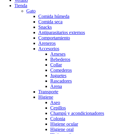
Verano
Tienda
Gato
Comida húmeda
Comida seca
Snacks
Antiparasitarios externos
Comportamiento
Areneros
Accesorios
Arneses
Bebederos
Collar
Comederos
Juguetes
Rascadores
Arena
Transporte
Higiene
Aseo
Cepillos
Champú y acondicionadores
Colonia
Higiene ocular
Higiene oral