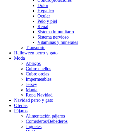
Condroprotectores
Dolor
Hepatico
Ocular
Pelo y piel
Renal
Sistema inmunitario
Sistema nervioso
Vitaminas y minerales
Transporte
Halloween perro y gato
Moda
Abrigos
Cubre cuellos
Cubre orejas
Impermeables
Jersey
Manta
Ropa Navidad
Navidad perro y gato
Ofertas
Pájaros
Alimentación pájaros
Comederos/Bebederos
Juguetes