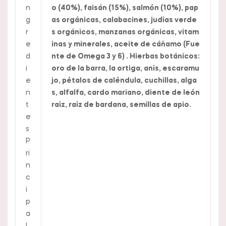
n
o (40%), faisán (15%), salmón (10%), pap
g
as orgánicas, calabacines, judías verde
r
s orgánicos, manzanas orgánicas, vitam
e
inas y minerales, aceite de cáñamo (Fue
d
nte de Omega 3 y 6) . Hierbas botánicos:
i
oro de la barra, la ortiga, anís, escaramu
e
jo, pétalos de caléndula, cuchillas, alga
n
s, alfalfa, cardo mariano, diente de león
t
raíz, raíz de bardana, semillas de apio.
e
s
P
ri
n
c
i
p
a