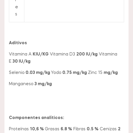
l
e
s
Aditivos
Vitamina A
KIU/KG
Vitamina D3
200 IU/kg
Vitamina
E
30 IU/kg
Selenio
0.03 mg/kg
Yodo
0.75 mg/kg
Zinc 15
mg/kg
Manganeso
3 mg/kg
Componentes analíticos:
Proteínas
10,6 %
Grasas
6.8 %
Fibras
0.5 %
Cenizas
2