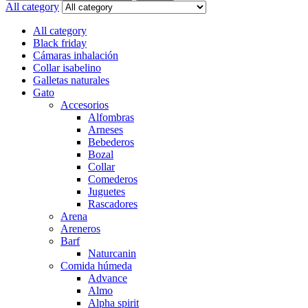
for:
All category
All category
Black friday
Cámaras inhalación
Collar isabelino
Galletas naturales
Gato
Accesorios
Alfombras
Arneses
Bebederos
Bozal
Collar
Comederos
Juguetes
Rascadores
Arena
Areneros
Barf
Naturcanin
Comida húmeda
Advance
Almo
Alpha spirit