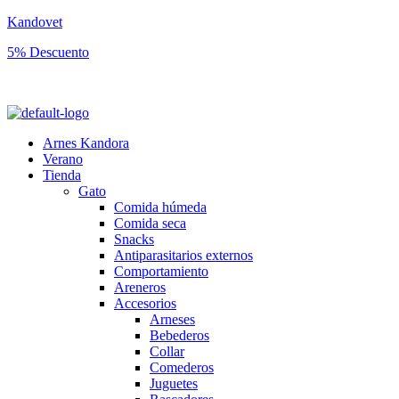
Kandovet
5% Descuento
Regístrate y consigue un código descuento del 5% en tu primera comp
Arnes Kandora
Verano
Tienda
Gato
Comida húmeda
Comida seca
Snacks
Antiparasitarios externos
Comportamiento
Areneros
Accesorios
Arneses
Bebederos
Collar
Comederos
Juguetes