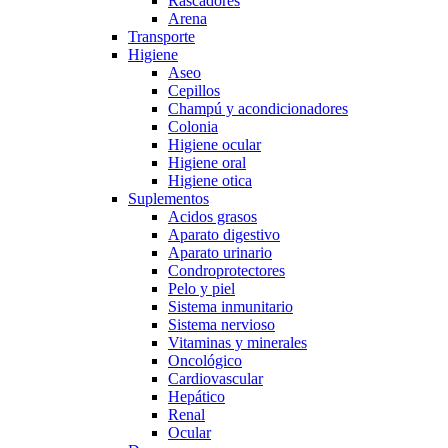
Rascadores
Arena
Transporte
Higiene
Aseo
Cepillos
Champú y acondicionadores
Colonia
Higiene ocular
Higiene oral
Higiene otica
Suplementos
Acidos grasos
Aparato digestivo
Aparato urinario
Condroprotectores
Pelo y piel
Sistema inmunitario
Sistema nervioso
Vitaminas y minerales
Oncológico
Cardiovascular
Hepático
Renal
Ocular