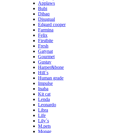
Applaws
Bubi
Dibaq
Disugual
Edgard cooper
Farmina
Felix
Firstbite
Fresh
Gatynat
Gourmet
Gustav
Harper&bone
Hill´s
Human grade
Impulse
Inaba
Kit cat
Lenda
Leonardo
Libra
Life
Lily´s
M.pets
Monge