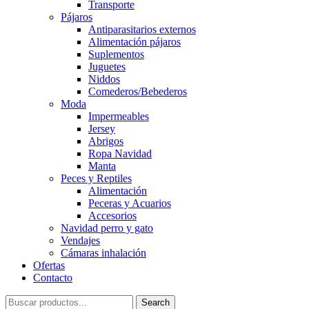
Transporte
Pájaros
Antiparasitarios externos
Alimentación pájaros
Suplementos
Juguetes
Niddos
Comederos/Bebederos
Moda
Impermeables
Jersey
Abrigos
Ropa Navidad
Manta
Peces y Reptiles
Alimentación
Peceras y Acuarios
Accesorios
Navidad perro y gato
Vendajes
Cámaras inhalación
Ofertas
Contacto
Search
Search