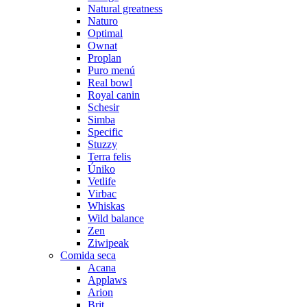
Natural greatness
Naturo
Optimal
Ownat
Proplan
Puro menú
Real bowl
Royal canin
Schesir
Simba
Specific
Stuzzy
Terra felis
Úniko
Vetlife
Virbac
Whiskas
Wild balance
Zen
Ziwipeak
Comida seca
Acana
Applaws
Arion
Brit