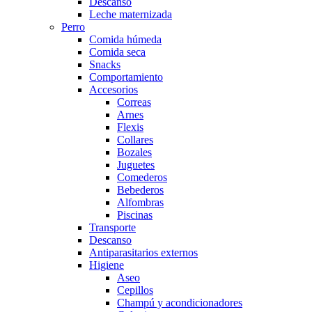
Descanso
Leche maternizada
Perro
Comida húmeda
Comida seca
Snacks
Comportamiento
Accesorios
Correas
Arnes
Flexis
Collares
Bozales
Juguetes
Comederos
Bebederos
Alfombras
Piscinas
Transporte
Descanso
Antiparasitarios externos
Higiene
Aseo
Cepillos
Champú y acondicionadores