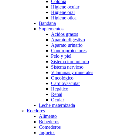
Colonia
Higiene ocular
Higiene oral
Higiene otica
Bandana
Suplementos
Acidos grasos
Aparato digestivo
Aparato urinario
Condroprotectores
Pelo y piel
Sistema inmunitario
Sistema nervioso
Vitaminas y minerales
Oncológico
Cardiovascular
Hepático
Renal
Ocular
Leche maternizada
Roedores
Alimento
Bebederos
Comederos
Juguetes