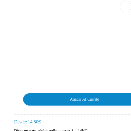
Añadir Al Carrito
Desde:
14.50
€
Dicat up gato adulto pollo y arroz 3 – 14KG