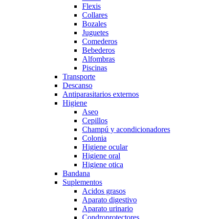
Flexis
Collares
Bozales
Juguetes
Comederos
Bebederos
Alfombras
Piscinas
Transporte
Descanso
Antiparasitarios externos
Higiene
Aseo
Cepillos
Champú y acondicionadores
Colonia
Higiene ocular
Higiene oral
Higiene otica
Bandana
Suplementos
Acidos grasos
Aparato digestivo
Aparato urinario
Condroprotectores