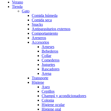
Verano
Tienda
Gato
Comida húmeda
Comida seca
Snacks
Antiparasitarios externos
Comportamiento
Areneros
Accesorios
Arneses
Bebederos
Collar
Comederos
Juguetes
Rascadores
Arena
Transporte
Higiene
Aseo
Cepillos
Champú y acondicionadores
Colonia
Higiene ocular
Higiene oral