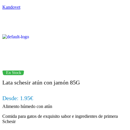
Kandovet
Regístrate y consigue un código descuento del 5% en tu primera
compra.
En Stock
Lata schesir atún con jamón 85G
Desde:
1.95
€
Alimento húmedo con atún
Comida para gatos de exquisito sabor e ingredientes de primera
Schesir