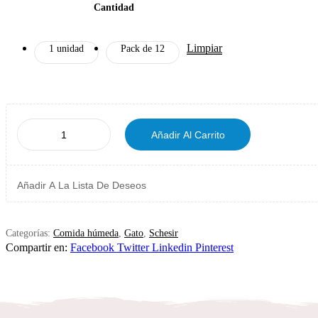
Cantidad
Limpiar
1 unidad
Pack de 12
Añadir Al Carrito
Añadir A La Lista De Deseos
Categorías:
Comida húmeda
,
Gato
,
Schesir
Compartir en:
Facebook
Twitter
Linkedin
Pinterest