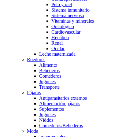
Pelo y piel
Sistema inmunitario
Sistema nervioso
Vitaminas y minerales
Oncológico
Cardiovascular
Hepático
Renal
Ocular
Leche maternizada
Roedores
Alimento
Bebederos
Comederos
Juguetes
Transporte
Pájaros
Antiparasitarios externos
Alimentación pájaros
Suplementos
Juguetes
Niddos
Comederos/Bebederos
Moda
Impermeables