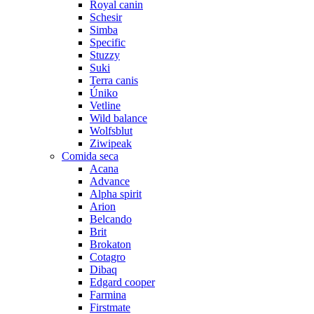
Royal canin
Schesir
Simba
Specific
Stuzzy
Suki
Terra canis
Úniko
Vetline
Wild balance
Wolfsblut
Ziwipeak
Comida seca
Acana
Advance
Alpha spirit
Arion
Belcando
Brit
Brokaton
Cotagro
Dibaq
Edgard cooper
Farmina
Firstmate