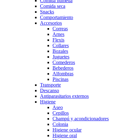
Comida húmeda
Comida seca
Snacks
Comportamiento
Accesorios
Correas
Arnes
Flexis
Collares
Bozales
Juguetes
Comederos
Bebederos
Alfombras
Piscinas
Transporte
Descanso
Antiparasitarios externos
Higiene
Aseo
Cepillos
Champú y acondicionadores
Colonia
Higiene ocular
Higiene oral