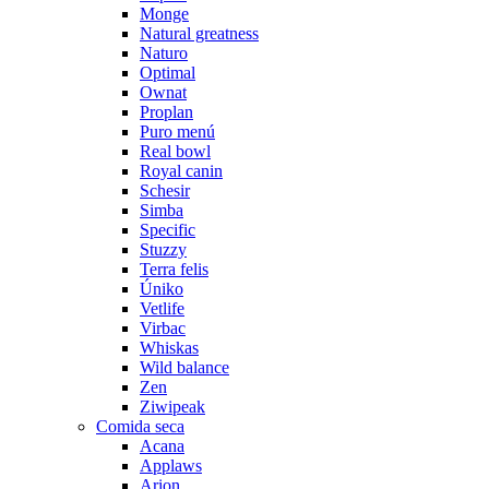
Monge
Natural greatness
Naturo
Optimal
Ownat
Proplan
Puro menú
Real bowl
Royal canin
Schesir
Simba
Specific
Stuzzy
Terra felis
Úniko
Vetlife
Virbac
Whiskas
Wild balance
Zen
Ziwipeak
Comida seca
Acana
Applaws
Arion