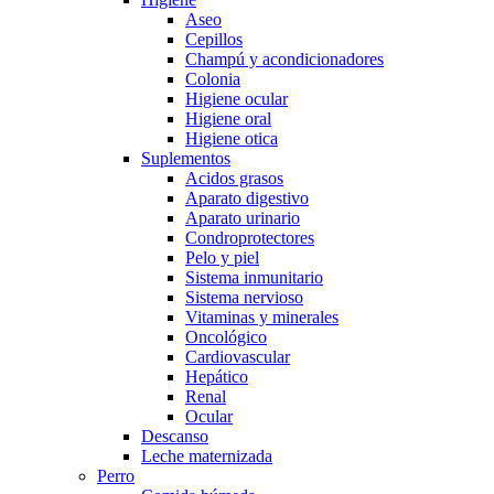
Aseo
Cepillos
Champú y acondicionadores
Colonia
Higiene ocular
Higiene oral
Higiene otica
Suplementos
Acidos grasos
Aparato digestivo
Aparato urinario
Condroprotectores
Pelo y piel
Sistema inmunitario
Sistema nervioso
Vitaminas y minerales
Oncológico
Cardiovascular
Hepático
Renal
Ocular
Descanso
Leche maternizada
Perro