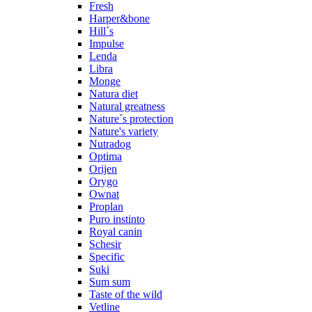
Fresh
Harper&bone
Hill´s
Impulse
Lenda
Libra
Monge
Natura diet
Natural greatness
Nature´s protection
Nature's variety
Nutradog
Optima
Orijen
Orygo
Ownat
Proplan
Puro instinto
Royal canin
Schesir
Specific
Suki
Sum sum
Taste of the wild
Vetline