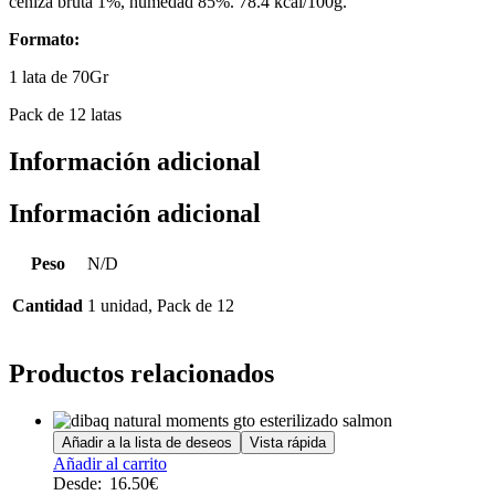
ceniza bruta 1%, humedad 85%. 78.4 kcal/100g.
Formato:
1 lata de 70Gr
Pack de 12 latas
Información adicional
Información adicional
Peso
N/D
Cantidad
1 unidad, Pack de 12
Productos relacionados
Añadir a la lista de deseos
Vista rápida
Este
Añadir al carrito
producto
Desde:
16.50
€