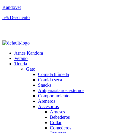
Kandovet
5% Descuento
Regístrate y consigue un código descuento del 5% en tu primera
compra.
Arnes Kandora
Verano
Tienda
Gato
Comida húmeda
Comida seca
Snacks
Antiparasitarios externos
Comportamiento
Areneros
Accesorios
Arneses
Bebederos
Collar
Comederos