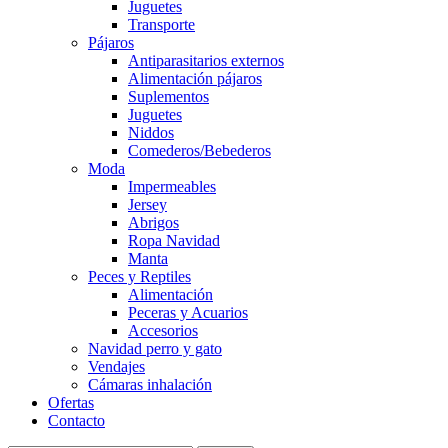
Juguetes
Transporte
Pájaros
Antiparasitarios externos
Alimentación pájaros
Suplementos
Juguetes
Niddos
Comederos/Bebederos
Moda
Impermeables
Jersey
Abrigos
Ropa Navidad
Manta
Peces y Reptiles
Alimentación
Peceras y Acuarios
Accesorios
Navidad perro y gato
Vendajes
Cámaras inhalación
Ofertas
Contacto