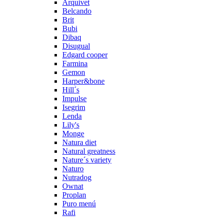
Arquivet
Belcando
Brit
Bubi
Dibaq
Disugual
Edgard cooper
Farmina
Gemon
Harper&bone
Hill´s
Impulse
Isegrim
Lenda
Lily's
Monge
Natura diet
Natural greatness
Nature´s variety
Naturo
Nutradog
Ownat
Proplan
Puro menú
Rafi