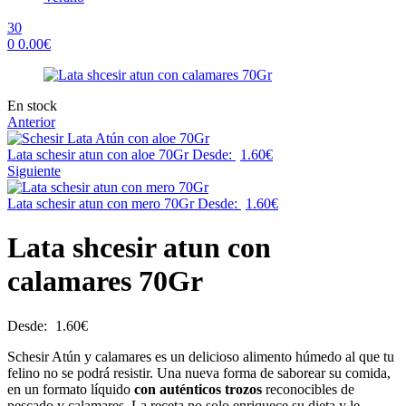
30
0
0.00
€
Menu
Availability:
En stock
Anterior
Lata schesir atun con aloe 70Gr
Desde:
1.60
€
Siguiente
Lata schesir atun con mero 70Gr
Desde:
1.60
€
Lata shcesir atun con
calamares 70Gr
Desde:
1.60
€
Schesir Atún y calamares es un delicioso alimento húmedo al que tu
felino no se podrá resistir. Una nueva forma de saborear su comida,
en un formato líquido
con auténticos trozos
reconocibles de
pescado y calamares. La receta no solo enriquece su dieta y le