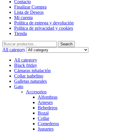
Contacto
Finalizar Compra
Lista de Deseos
Mi cuenta
Política de entrega y devolución
Política de privacidad y cookies
Tienda
Search
Search
for:
All category
All category
Black friday
Cámaras inhalación
Collar isabelino
Galletas naturales
Gato
Accesorios
Alfombras
Arneses
Bebederos
Bozal
Collar
Comederos
Juguetes