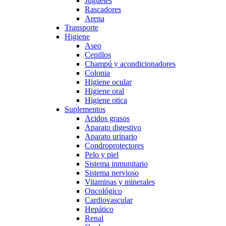
Juguetes
Rascadores
Arena
Transporte
Higiene
Aseo
Cepillos
Champú y acondicionadores
Colonia
Higiene ocular
Higiene oral
Higiene otica
Suplementos
Acidos grasos
Aparato digestivo
Aparato urinario
Condroprotectores
Pelo y piel
Sistema inmunitario
Sistema nervioso
Vitaminas y minerales
Oncológico
Cardiovascular
Hepático
Renal