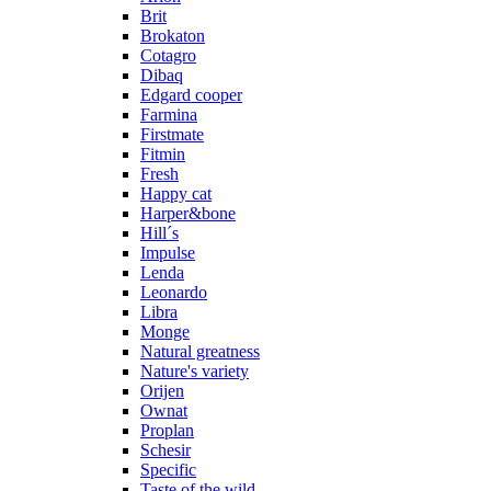
Brit
Brokaton
Cotagro
Dibaq
Edgard cooper
Farmina
Firstmate
Fitmin
Fresh
Happy cat
Harper&bone
Hill´s
Impulse
Lenda
Leonardo
Libra
Monge
Natural greatness
Nature's variety
Orijen
Ownat
Proplan
Schesir
Specific
Taste of the wild