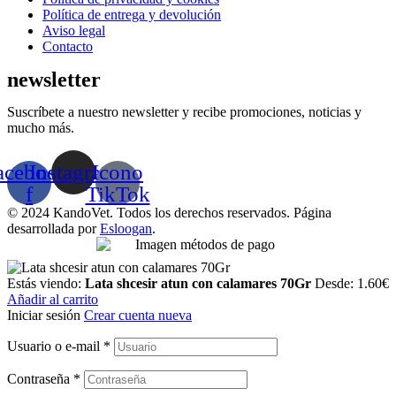
Política de entrega y devolución
Aviso legal
Contacto
newsletter
Suscríbete a nuestro newsletter y recibe promociones, noticias y
mucho más.
acebook-
Instagram
Icono
f
TikTok
© 2024 KandoVet. Todos los derechos reservados. Página
desarrollada por
Esloogan
.
Estás viendo:
Lata shcesir atun con calamares 70Gr
Desde:
1.60
€
Añadir al carrito
Iniciar sesión
Crear cuenta nueva
Usuario o e-mail
*
Contraseña
*