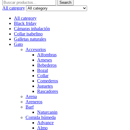
Search
Search
for:
All category
All category
Black friday
Cámaras inhalación
Collar isabelino
Galletas naturales
Gato
Accesorios
Alfombras
Arneses
Bebederos
Bozal
Collar
Comederos
Juguetes
Rascadores
Arena
Areneros
Barf
Naturcanin
Comida húmeda
Advance
Almo