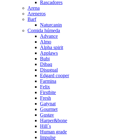
Rascadores
Arena
Areneros
Barf
Naturcanin
Comida húmeda
Advance
Almo
Alpha spirit
Applaws
Bubi
Dibaq
Disugual
Edgard cooper
Farmina
Felix
Firstbite
Fresh
Gatynat
Gourmet
Gustav
Harper&bone
Hill´s
Human grade
Impulse