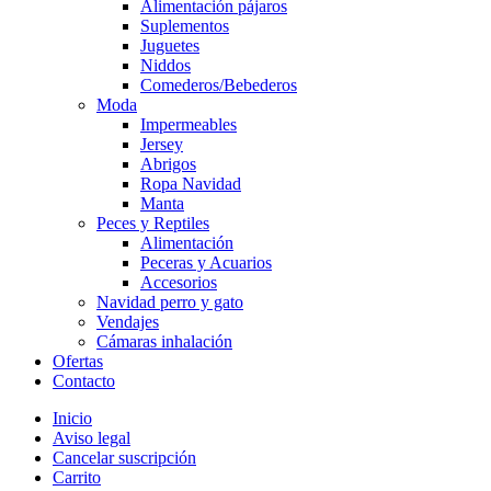
Alimentación pájaros
Suplementos
Juguetes
Niddos
Comederos/Bebederos
Moda
Impermeables
Jersey
Abrigos
Ropa Navidad
Manta
Peces y Reptiles
Alimentación
Peceras y Acuarios
Accesorios
Navidad perro y gato
Vendajes
Cámaras inhalación
Ofertas
Contacto
Inicio
Aviso legal
Cancelar suscripción
Carrito