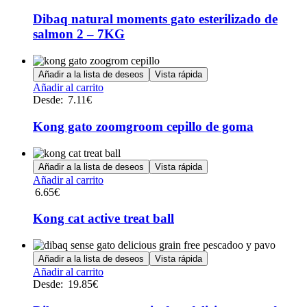
tiene
múltiples
Dibaq natural moments gato esterilizado de
variantes.
salmon 2 – 7KG
Las
opciones
se
Añadir a la lista de deseos
Vista rápida
pueden
Este
Añadir al carrito
elegir
producto
Desde:
7.11
€
en
tiene
la
múltiples
Kong gato zoomgroom cepillo de goma
página
variantes.
de
Las
producto
opciones
Añadir a la lista de deseos
Vista rápida
se
Añadir al carrito
pueden
6.65
€
elegir
en
Kong cat active treat ball
la
página
de
Añadir a la lista de deseos
Vista rápida
producto
Este
Añadir al carrito
producto
Desde:
19.85
€
tiene