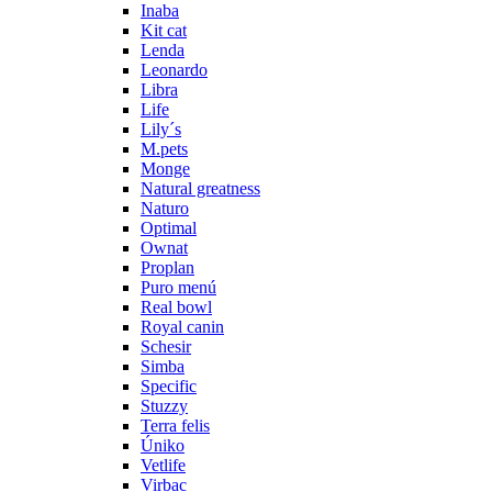
Inaba
Kit cat
Lenda
Leonardo
Libra
Life
Lily´s
M.pets
Monge
Natural greatness
Naturo
Optimal
Ownat
Proplan
Puro menú
Real bowl
Royal canin
Schesir
Simba
Specific
Stuzzy
Terra felis
Úniko
Vetlife
Virbac