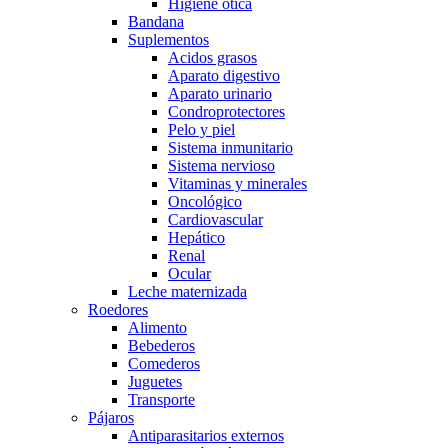
Higiene otica
Bandana
Suplementos
Acidos grasos
Aparato digestivo
Aparato urinario
Condroprotectores
Pelo y piel
Sistema inmunitario
Sistema nervioso
Vitaminas y minerales
Oncológico
Cardiovascular
Hepático
Renal
Ocular
Leche maternizada
Roedores
Alimento
Bebederos
Comederos
Juguetes
Transporte
Pájaros
Antiparasitarios externos