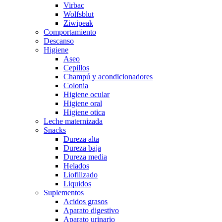
Virbac
Wolfsblut
Ziwipeak
Comportamiento
Descanso
Higiene
Aseo
Cepillos
Champú y acondicionadores
Colonia
Higiene ocular
Higiene oral
Higiene otica
Leche maternizada
Snacks
Dureza alta
Dureza baja
Dureza media
Helados
Liofilizado
Liquidos
Suplementos
Acidos grasos
Aparato digestivo
Aparato urinario