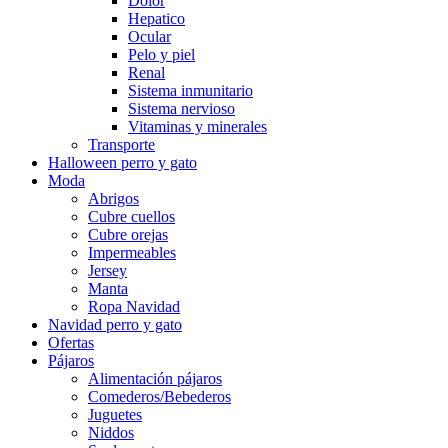
Dolor
Hepatico
Ocular
Pelo y piel
Renal
Sistema inmunitario
Sistema nervioso
Vitaminas y minerales
Transporte
Halloween perro y gato
Moda
Abrigos
Cubre cuellos
Cubre orejas
Impermeables
Jersey
Manta
Ropa Navidad
Navidad perro y gato
Ofertas
Pájaros
Alimentación pájaros
Comederos/Bebederos
Juguetes
Niddos