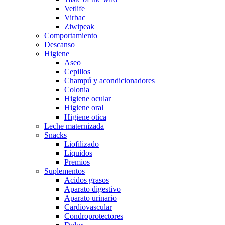
Vetlife
Virbac
Ziwipeak
Comportamiento
Descanso
Higiene
Aseo
Cepillos
Champú y acondicionadores
Colonia
Higiene ocular
Higiene oral
Higiene otica
Leche maternizada
Snacks
Liofilizado
Liquidos
Premios
Suplementos
Acidos grasos
Aparato digestivo
Aparato urinario
Cardiovascular
Condroprotectores