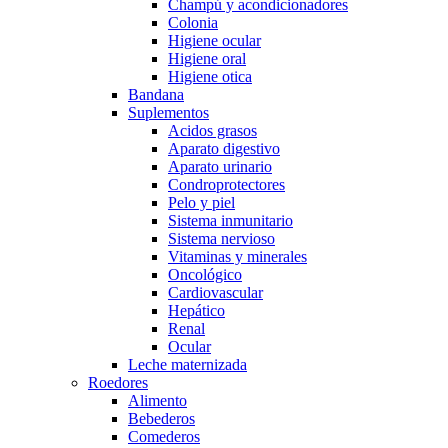
Champú y acondicionadores
Colonia
Higiene ocular
Higiene oral
Higiene otica
Bandana
Suplementos
Acidos grasos
Aparato digestivo
Aparato urinario
Condroprotectores
Pelo y piel
Sistema inmunitario
Sistema nervioso
Vitaminas y minerales
Oncológico
Cardiovascular
Hepático
Renal
Ocular
Leche maternizada
Roedores
Alimento
Bebederos
Comederos