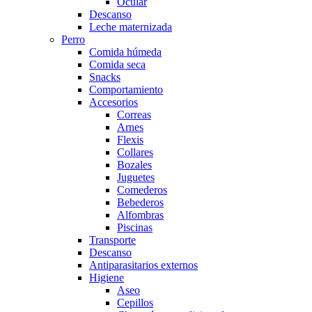
Ocular
Descanso
Leche maternizada
Perro
Comida húmeda
Comida seca
Snacks
Comportamiento
Accesorios
Correas
Arnes
Flexis
Collares
Bozales
Juguetes
Comederos
Bebederos
Alfombras
Piscinas
Transporte
Descanso
Antiparasitarios externos
Higiene
Aseo
Cepillos