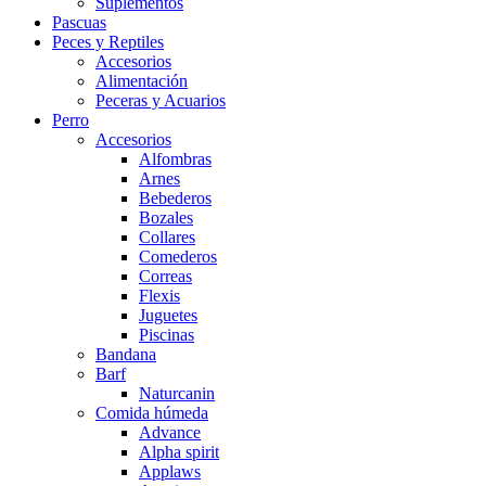
Suplementos
Pascuas
Peces y Reptiles
Accesorios
Alimentación
Peceras y Acuarios
Perro
Accesorios
Alfombras
Arnes
Bebederos
Bozales
Collares
Comederos
Correas
Flexis
Juguetes
Piscinas
Bandana
Barf
Naturcanin
Comida húmeda
Advance
Alpha spirit
Applaws