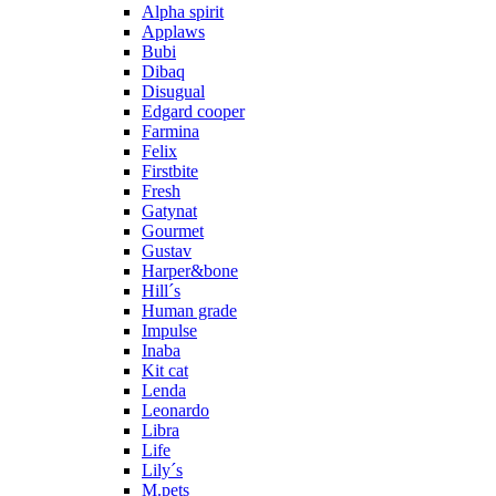
Alpha spirit
Applaws
Bubi
Dibaq
Disugual
Edgard cooper
Farmina
Felix
Firstbite
Fresh
Gatynat
Gourmet
Gustav
Harper&bone
Hill´s
Human grade
Impulse
Inaba
Kit cat
Lenda
Leonardo
Libra
Life
Lily´s
M.pets