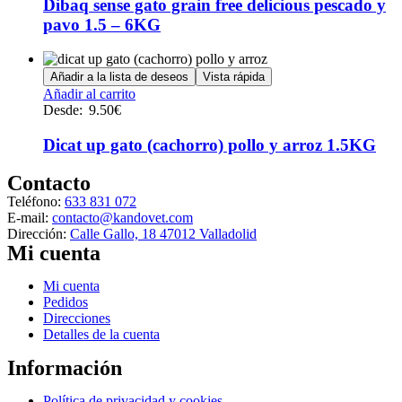
múltiples
Dibaq sense gato grain free delicious pescado y
variantes.
pavo 1.5 – 6KG
Las
opciones
se
Añadir a la lista de deseos
Vista rápida
pueden
Este
Añadir al carrito
elegir
producto
Desde:
9.50
€
en
tiene
la
múltiples
Dicat up gato (cachorro) pollo y arroz 1.5KG
página
variantes.
de
Las
Contacto
producto
opciones
Teléfono:
633 831 072
se
E-mail:
contacto@kandovet.com
pueden
Dirección:
Calle Gallo, 18 47012 Valladolid
elegir
Mi cuenta
en
la
Menú
Mi cuenta
página
Pedidos
de
Direcciones
producto
Detalles de la cuenta
Información
Menú
Política de privacidad y cookies