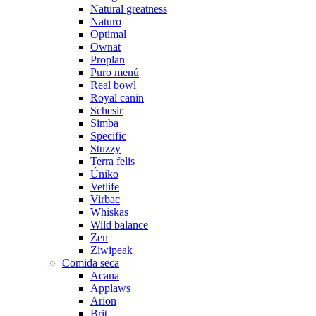
Natural greatness
Naturo
Optimal
Ownat
Proplan
Puro menú
Real bowl
Royal canin
Schesir
Simba
Specific
Stuzzy
Terra felis
Úniko
Vetlife
Virbac
Whiskas
Wild balance
Zen
Ziwipeak
Comida seca
Acana
Applaws
Arion
Brit