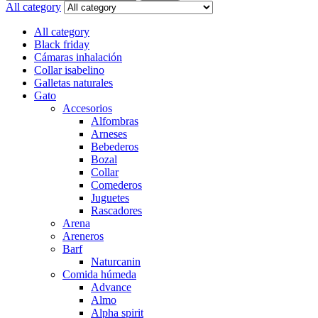
for:
All category
All category
Black friday
Cámaras inhalación
Collar isabelino
Galletas naturales
Gato
Accesorios
Alfombras
Arneses
Bebederos
Bozal
Collar
Comederos
Juguetes
Rascadores
Arena
Areneros
Barf
Naturcanin
Comida húmeda
Advance
Almo
Alpha spirit