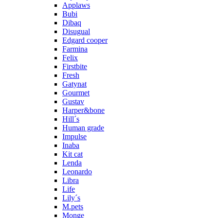
Applaws
Bubi
Dibaq
Disugual
Edgard cooper
Farmina
Felix
Firstbite
Fresh
Gatynat
Gourmet
Gustav
Harper&bone
Hill´s
Human grade
Impulse
Inaba
Kit cat
Lenda
Leonardo
Libra
Life
Lily´s
M.pets
Monge