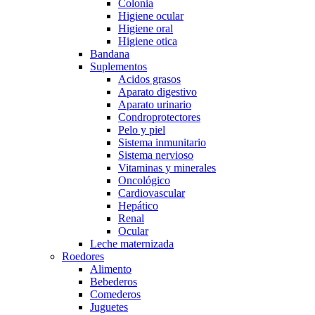
Colonia
Higiene ocular
Higiene oral
Higiene otica
Bandana
Suplementos
Acidos grasos
Aparato digestivo
Aparato urinario
Condroprotectores
Pelo y piel
Sistema inmunitario
Sistema nervioso
Vitaminas y minerales
Oncológico
Cardiovascular
Hepático
Renal
Ocular
Leche maternizada
Roedores
Alimento
Bebederos
Comederos
Juguetes