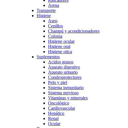
Rascadores
Arena
Transporte
Higiene
Aseo
Cepillos
Champú y acondicionadores
Colonia
Higiene ocular
Higiene oral
Higiene otica
Suplementos
Acidos grasos
Aparato digestivo
Aparato urinario
Condroprotectores
Pelo y piel
Sistema inmunitario
Sistema nervioso
Vitaminas y minerales
Oncológico
Cardiovascular
Hepático
Renal
Ocular