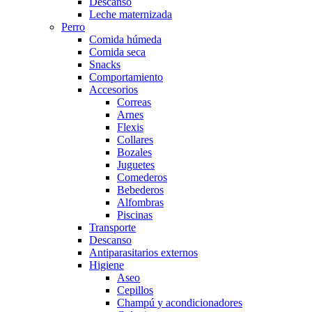
Descanso
Leche maternizada
Perro
Comida húmeda
Comida seca
Snacks
Comportamiento
Accesorios
Correas
Arnes
Flexis
Collares
Bozales
Juguetes
Comederos
Bebederos
Alfombras
Piscinas
Transporte
Descanso
Antiparasitarios externos
Higiene
Aseo
Cepillos
Champú y acondicionadores