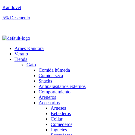
Kandovet
5% Descuento
Regístrate y consigue un código descuento del 5% en tu primera comp
Arnes Kandora
Verano
Tienda
Gato
Comida húmeda
Comida seca
Snacks
Antiparasitarios externos
Comportamiento
Areneros
Accesorios
Arneses
Bebederos
Collar
Comederos
Juguetes