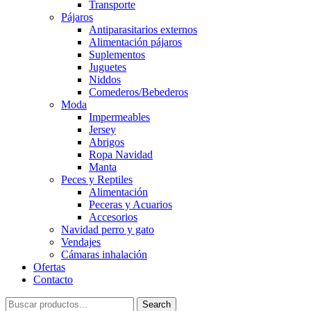
Transporte
Pájaros
Antiparasitarios externos
Alimentación pájaros
Suplementos
Juguetes
Niddos
Comederos/Bebederos
Moda
Impermeables
Jersey
Abrigos
Ropa Navidad
Manta
Peces y Reptiles
Alimentación
Peceras y Acuarios
Accesorios
Navidad perro y gato
Vendajes
Cámaras inhalación
Ofertas
Contacto
Search
Search