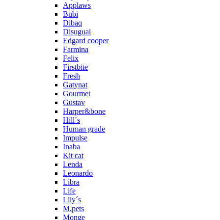
Applaws
Bubi
Dibaq
Disugual
Edgard cooper
Farmina
Felix
Firstbite
Fresh
Gatynat
Gourmet
Gustav
Harper&bone
Hill´s
Human grade
Impulse
Inaba
Kit cat
Lenda
Leonardo
Libra
Life
Lily´s
M.pets
Monge