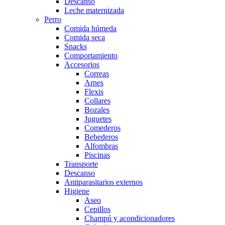
Descanso
Leche maternizada
Perro
Comida húmeda
Comida seca
Snacks
Comportamiento
Accesorios
Correas
Arnes
Flexis
Collares
Bozales
Juguetes
Comederos
Bebederos
Alfombras
Piscinas
Transporte
Descanso
Antiparasitarios externos
Higiene
Aseo
Cepillos
Champú y acondicionadores