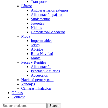
Transporte
Pájaros
Antiparasitarios externos
Alimentación pájaros
Suplementos
Juguetes
Niddos
Comederos/Bebederos
Moda
Impermeables
Jersey
Abrigos
Ropa Navidad
Manta
Peces y Reptiles
Alimentación
Peceras y Acuarios
Accesorios
Navidad perro y gato
Vendajes
Cámaras inhalación
Ofertas
Contacto
Search
Search