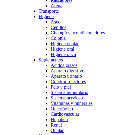
Rascadores
Arena
Transporte
Higiene
Aseo
Cepillos
Champú y acondicionadores
Colonia
Higiene ocular
Higiene oral
Higiene otica
Suplementos
Acidos grasos
Aparato digestivo
Aparato urinario
Condroprotectores
Pelo y piel
Sistema inmunitario
Sistema nervioso
Vitaminas y minerales
Oncológico
Cardiovascular
Hepático
Renal
Ocular