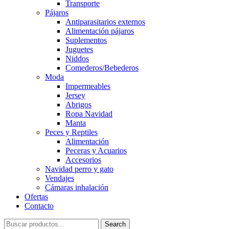
Transporte
Pájaros
Antiparasitarios externos
Alimentación pájaros
Suplementos
Juguetes
Niddos
Comederos/Bebederos
Moda
Impermeables
Jersey
Abrigos
Ropa Navidad
Manta
Peces y Reptiles
Alimentación
Peceras y Acuarios
Accesorios
Navidad perro y gato
Vendajes
Cámaras inhalación
Ofertas
Contacto
Search
Search