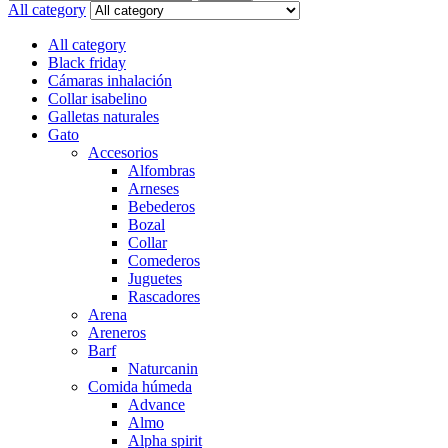
for:
All category
All category
Black friday
Cámaras inhalación
Collar isabelino
Galletas naturales
Gato
Accesorios
Alfombras
Arneses
Bebederos
Bozal
Collar
Comederos
Juguetes
Rascadores
Arena
Areneros
Barf
Naturcanin
Comida húmeda
Advance
Almo
Alpha spirit