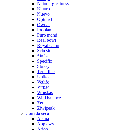
Natural greatness
Naturo
Nuevo
Optimal
Ownat
Proplan
Puro menú
Real bowl
Royal canin
Schesir
Simba
Specific
Stuzzy
Terra felis
Úniko
Vetlife
Virbac
Whiskas
Wild balance
Zen
Ziwipeak
Comida seca
Acana
Applaws
Arion