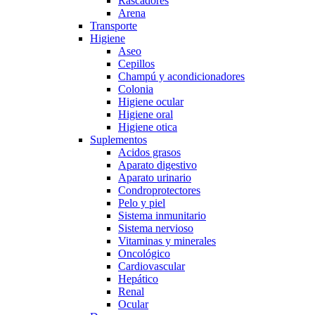
Rascadores
Arena
Transporte
Higiene
Aseo
Cepillos
Champú y acondicionadores
Colonia
Higiene ocular
Higiene oral
Higiene otica
Suplementos
Acidos grasos
Aparato digestivo
Aparato urinario
Condroprotectores
Pelo y piel
Sistema inmunitario
Sistema nervioso
Vitaminas y minerales
Oncológico
Cardiovascular
Hepático
Renal
Ocular