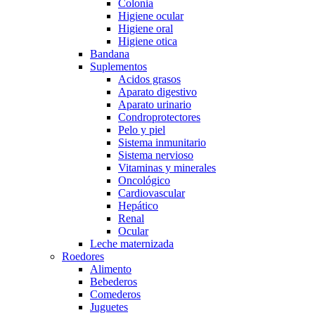
Colonia
Higiene ocular
Higiene oral
Higiene otica
Bandana
Suplementos
Acidos grasos
Aparato digestivo
Aparato urinario
Condroprotectores
Pelo y piel
Sistema inmunitario
Sistema nervioso
Vitaminas y minerales
Oncológico
Cardiovascular
Hepático
Renal
Ocular
Leche maternizada
Roedores
Alimento
Bebederos
Comederos
Juguetes