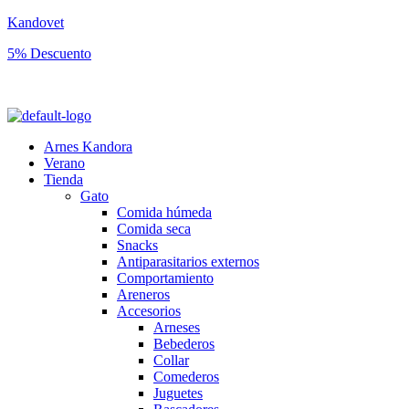
Kandovet
5% Descuento
Regístrate y consigue un código descuento del 5% en tu primera comp
Arnes Kandora
Verano
Tienda
Gato
Comida húmeda
Comida seca
Snacks
Antiparasitarios externos
Comportamiento
Areneros
Accesorios
Arneses
Bebederos
Collar
Comederos
Juguetes