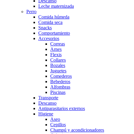
Descanso
Leche maternizada
Perro
Comida húmeda
Comida seca
Snacks
Comportamiento
Accesorios
Correas
Arnes
Flexis
Collares
Bozales
Juguetes
Comederos
Bebederos
Alfombras
Piscinas
Transporte
Descanso
Antiparasitarios externos
Higiene
Aseo
Cepillos
Champú y acondicionadores