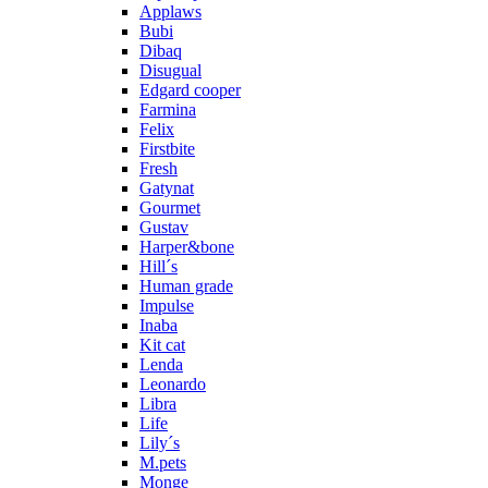
Applaws
Bubi
Dibaq
Disugual
Edgard cooper
Farmina
Felix
Firstbite
Fresh
Gatynat
Gourmet
Gustav
Harper&bone
Hill´s
Human grade
Impulse
Inaba
Kit cat
Lenda
Leonardo
Libra
Life
Lily´s
M.pets
Monge