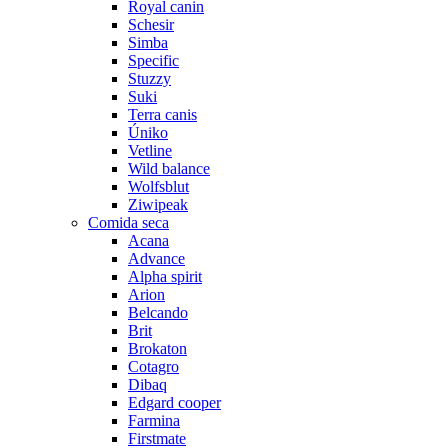
Royal canin
Schesir
Simba
Specific
Stuzzy
Suki
Terra canis
Úniko
Vetline
Wild balance
Wolfsblut
Ziwipeak
Comida seca
Acana
Advance
Alpha spirit
Arion
Belcando
Brit
Brokaton
Cotagro
Dibaq
Edgard cooper
Farmina
Firstmate