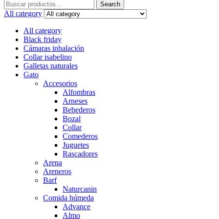
Search
Search
for:
All category
All category
Black friday
Cámaras inhalación
Collar isabelino
Galletas naturales
Gato
Accesorios
Alfombras
Arneses
Bebederos
Bozal
Collar
Comederos
Juguetes
Rascadores
Arena
Areneros
Barf
Naturcanin
Comida húmeda
Advance
Almo