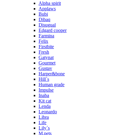
Alpha spirit
Applaws
Bubi
Dibaq
Disugual
Edgard cooper
Farmina
Felix
Firstbite
Fresh
Gatynat
Gourmet
Gustav
Harper&bone
Hill´s
Human grade
Impulse
Inaba
Kit cat
Lenda
Leonardo
Libra
Life
Lily´s
M.pets