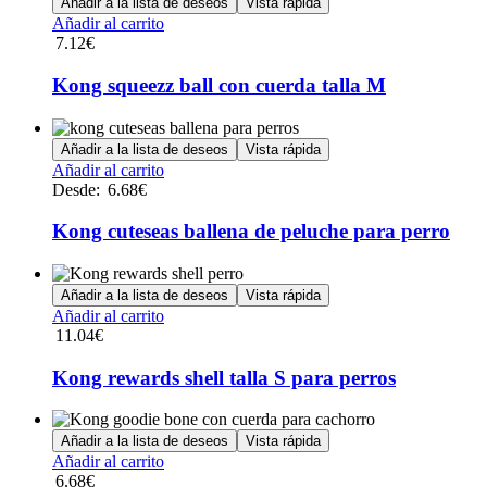
Añadir a la lista de deseos
Vista rápida
Añadir al carrito
7.12
€
Kong squeezz ball con cuerda talla M
Añadir a la lista de deseos
Vista rápida
Este
Añadir al carrito
producto
Desde:
6.68
€
tiene
múltiples
Kong cuteseas ballena de peluche para perro
variantes.
Las
opciones
Añadir a la lista de deseos
Vista rápida
se
Añadir al carrito
pueden
11.04
€
elegir
en
Kong rewards shell talla S para perros
la
página
de
Añadir a la lista de deseos
Vista rápida
producto
Añadir al carrito
6.68
€