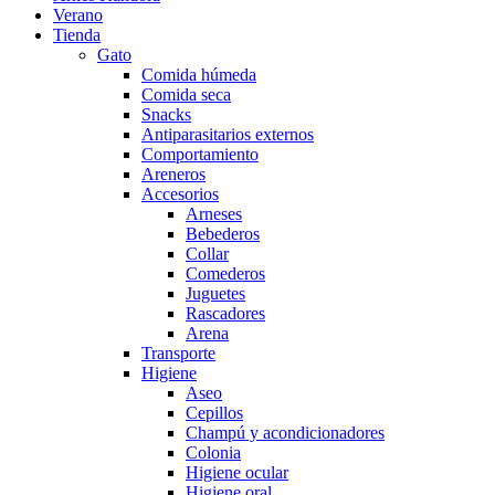
Verano
Tienda
Gato
Comida húmeda
Comida seca
Snacks
Antiparasitarios externos
Comportamiento
Areneros
Accesorios
Arneses
Bebederos
Collar
Comederos
Juguetes
Rascadores
Arena
Transporte
Higiene
Aseo
Cepillos
Champú y acondicionadores
Colonia
Higiene ocular
Higiene oral