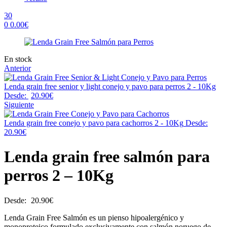
30
0
0.00
€
Menu
Availability:
En stock
Anterior
Lenda grain free senior y light conejo y pavo para perros 2 - 10Kg
Desde:
20.90
€
Siguiente
Lenda grain free conejo y pavo para cachorros 2 - 10Kg
Desde:
20.90
€
Lenda grain free salmón para
perros 2 – 10Kg
Desde:
20.90
€
Lenda Grain Free Salmón es un pienso hipoalergénico y
monoproteico formulado exclusivamente con salmón noruego de