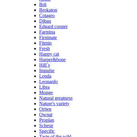
Brit
Brokaton
Cotagro
Dibaq
Edgard cooper
Farmina
Firstmate
Fitmin
Fresh
Happy cat
Harper&bone
Hill´s
Impulse
Lenda
Leonardo
Libra
Monge
Natural greatness
Nature's variety
Orijen
Ownat
Proplan
Schesir
Specific
Taste of the wild