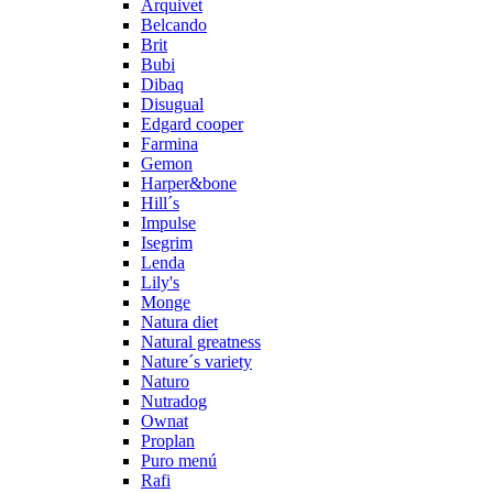
Arquivet
Belcando
Brit
Bubi
Dibaq
Disugual
Edgard cooper
Farmina
Gemon
Harper&bone
Hill´s
Impulse
Isegrim
Lenda
Lily's
Monge
Natura diet
Natural greatness
Nature´s variety
Naturo
Nutradog
Ownat
Proplan
Puro menú
Rafi