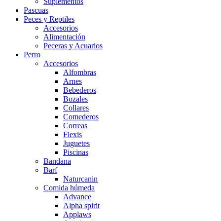
Suplementos
Pascuas
Peces y Reptiles
Accesorios
Alimentación
Peceras y Acuarios
Perro
Accesorios
Alfombras
Arnes
Bebederos
Bozales
Collares
Comederos
Correas
Flexis
Juguetes
Piscinas
Bandana
Barf
Naturcanin
Comida húmeda
Advance
Alpha spirit
Applaws