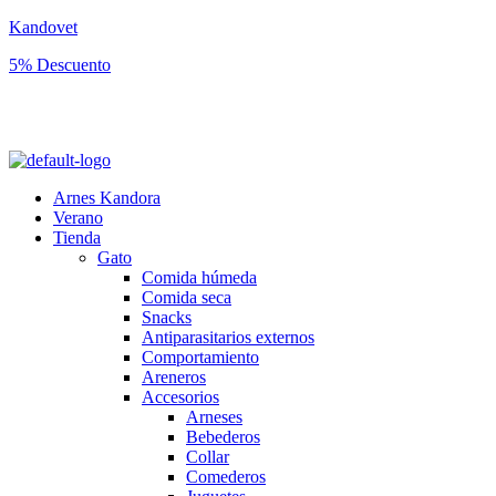
Kandovet
5% Descuento
Regístrate y consigue un código descuento del 5% en tu primera
compra.
Arnes Kandora
Verano
Tienda
Gato
Comida húmeda
Comida seca
Snacks
Antiparasitarios externos
Comportamiento
Areneros
Accesorios
Arneses
Bebederos
Collar
Comederos