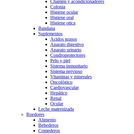
Champú y acondicionadores
Colonia
Higiene ocular
Higiene oral
Higiene otica
Bandana
Suplementos
Acidos grasos
Aparato digestivo
Aparato urinario
Condroprotectores
Pelo y piel
Sistema inmunitario
Sistema nervioso
Vitaminas y minerales
Oncológico
Cardiovascular
Hepático
Renal
Ocular
Leche maternizada
Roedores
Alimento
Bebederos
Comederos