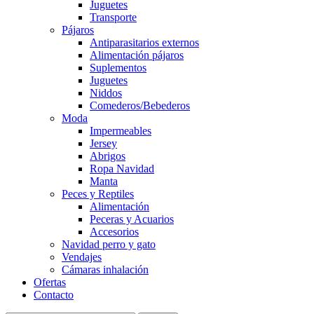
Juguetes
Transporte
Pájaros
Antiparasitarios externos
Alimentación pájaros
Suplementos
Juguetes
Niddos
Comederos/Bebederos
Moda
Impermeables
Jersey
Abrigos
Ropa Navidad
Manta
Peces y Reptiles
Alimentación
Peceras y Acuarios
Accesorios
Navidad perro y gato
Vendajes
Cámaras inhalación
Ofertas
Contacto