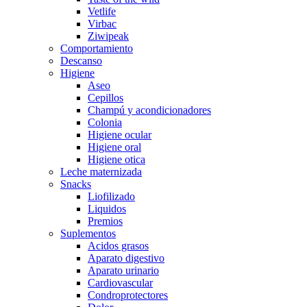
Vetlife
Virbac
Ziwipeak
Comportamiento
Descanso
Higiene
Aseo
Cepillos
Champú y acondicionadores
Colonia
Higiene ocular
Higiene oral
Higiene otica
Leche maternizada
Snacks
Liofilizado
Liquidos
Premios
Suplementos
Acidos grasos
Aparato digestivo
Aparato urinario
Cardiovascular
Condroprotectores