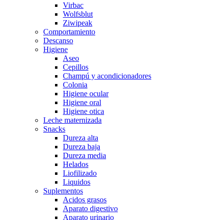
Virbac
Wolfsblut
Ziwipeak
Comportamiento
Descanso
Higiene
Aseo
Cepillos
Champú y acondicionadores
Colonia
Higiene ocular
Higiene oral
Higiene otica
Leche maternizada
Snacks
Dureza alta
Dureza baja
Dureza media
Helados
Liofilizado
Liquidos
Suplementos
Acidos grasos
Aparato digestivo
Aparato urinario