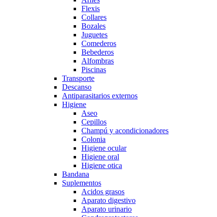
Flexis
Collares
Bozales
Juguetes
Comederos
Bebederos
Alfombras
Piscinas
Transporte
Descanso
Antiparasitarios externos
Higiene
Aseo
Cepillos
Champú y acondicionadores
Colonia
Higiene ocular
Higiene oral
Higiene otica
Bandana
Suplementos
Acidos grasos
Aparato digestivo
Aparato urinario