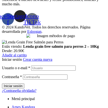
mucho más.
acebook-
Instagram
Icono
f
TikTok
© 2024 KandoVet. Todos los derechos reservados. Página
desarrollada por
Esloogan
.
Estás viendo:
Lenda grain free salmón para perros 2 – 10Kg
Desde:
20.90
€
Añadir al carrito
Iniciar sesión
Crear cuenta nueva
Usuario o e-mail
*
Contraseña
*
Iniciar sesión
¿Contraseña olvidada?
Menú principal
Arnes Kandora