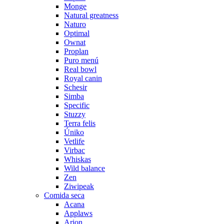
Monge
Natural greatness
Naturo
Optimal
Ownat
Proplan
Puro menú
Real bowl
Royal canin
Schesir
Simba
Specific
Stuzzy
Terra felis
Úniko
Vetlife
Virbac
Whiskas
Wild balance
Zen
Ziwipeak
Comida seca
Acana
Applaws
Arion