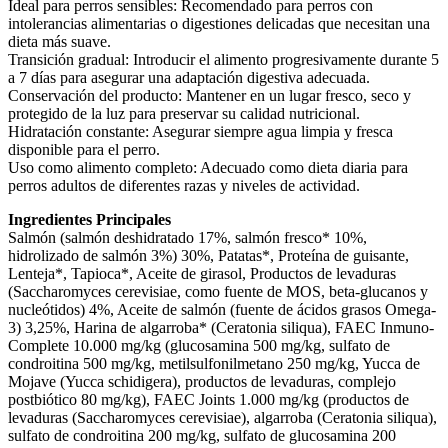
Ideal para perros sensibles: Recomendado para perros con
intolerancias alimentarias o digestiones delicadas que necesitan una
dieta más suave.
Transición gradual: Introducir el alimento progresivamente durante 5
a 7 días para asegurar una adaptación digestiva adecuada.
Conservación del producto: Mantener en un lugar fresco, seco y
protegido de la luz para preservar su calidad nutricional.
Hidratación constante: Asegurar siempre agua limpia y fresca
disponible para el perro.
Uso como alimento completo: Adecuado como dieta diaria para
perros adultos de diferentes razas y niveles de actividad.
Ingredientes Principales
Salmón (salmón deshidratado 17%, salmón fresco* 10%,
hidrolizado de salmón 3%) 30%, Patatas*, Proteína de guisante,
Lenteja*, Tapioca*, Aceite de girasol, Productos de levaduras
(Saccharomyces cerevisiae, como fuente de MOS, beta-glucanos y
nucleótidos) 4%, Aceite de salmón (fuente de ácidos grasos Omega-
3) 3,25%, Harina de algarroba* (Ceratonia siliqua), FAEC Inmuno-
Complete 10.000 mg/kg (glucosamina 500 mg/kg, sulfato de
condroitina 500 mg/kg, metilsulfonilmetano 250 mg/kg, Yucca de
Mojave (Yucca schidigera), productos de levaduras, complejo
postbiótico 80 mg/kg), FAEC Joints 1.000 mg/kg (productos de
levaduras (Saccharomyces cerevisiae), algarroba (Ceratonia siliqua),
sulfato de condroitina 200 mg/kg, sulfato de glucosamina 200