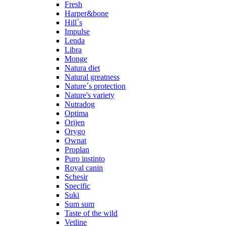
Fresh
Harper&bone
Hill´s
Impulse
Lenda
Libra
Monge
Natura diet
Natural greatness
Nature´s protection
Nature's variety
Nutradog
Optima
Orijen
Orygo
Ownat
Proplan
Puro instinto
Royal canin
Schesir
Specific
Suki
Sum sum
Taste of the wild
Vetline