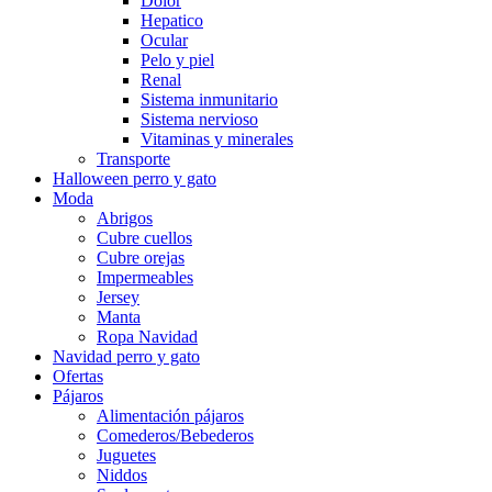
Dolor
Hepatico
Ocular
Pelo y piel
Renal
Sistema inmunitario
Sistema nervioso
Vitaminas y minerales
Transporte
Halloween perro y gato
Moda
Abrigos
Cubre cuellos
Cubre orejas
Impermeables
Jersey
Manta
Ropa Navidad
Navidad perro y gato
Ofertas
Pájaros
Alimentación pájaros
Comederos/Bebederos
Juguetes
Niddos