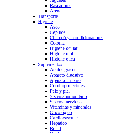
Juguetes
Rascadores
Arena
Transporte
Higiene
Aseo
Cepillos
Champú y acondicionadores
Colonia
Higiene ocular
Higiene oral
Higiene otica
Suplementos
Acidos grasos
Aparato digestivo
Aparato urinario
Condroprotectores
Pelo y piel
Sistema inmunitario
Sistema nervioso
Vitaminas y minerales
Oncológico
Cardiovascular
Hepático
Renal