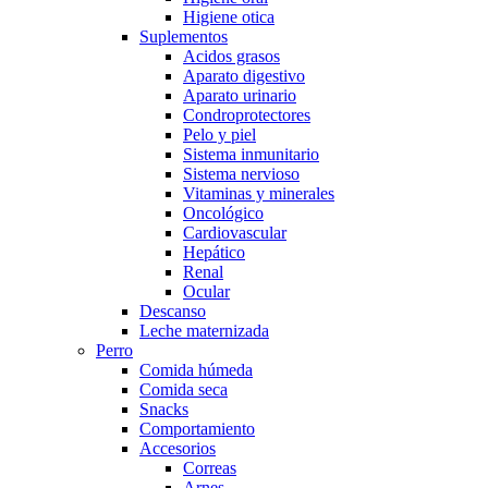
Higiene otica
Suplementos
Acidos grasos
Aparato digestivo
Aparato urinario
Condroprotectores
Pelo y piel
Sistema inmunitario
Sistema nervioso
Vitaminas y minerales
Oncológico
Cardiovascular
Hepático
Renal
Ocular
Descanso
Leche maternizada
Perro
Comida húmeda
Comida seca
Snacks
Comportamiento
Accesorios
Correas
Arnes