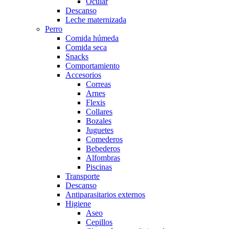
Ocular
Descanso
Leche maternizada
Perro
Comida húmeda
Comida seca
Snacks
Comportamiento
Accesorios
Correas
Arnes
Flexis
Collares
Bozales
Juguetes
Comederos
Bebederos
Alfombras
Piscinas
Transporte
Descanso
Antiparasitarios externos
Higiene
Aseo
Cepillos