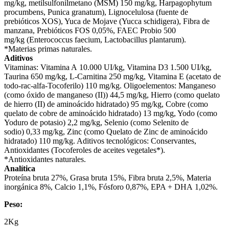
mg/kg, metilsulfonilmetano (MSM) 150 mg/kg, Harpagophytum
procumbens, Punica granatum), Lignocelulosa (fuente de
prebióticos XOS), Yuca de Mojave (Yucca schidigera), Fibra de
manzana, Prebióticos FOS 0,05%, FAEC Probio 500
mg/kg (Enterococcus faecium, Lactobacillus plantarum).
*Materias primas naturales.
Aditivos
Vitaminas: Vitamina A 10.000 UI/kg, Vitamina D3 1.500 UI/kg,
Taurina 650 mg/kg, L-Carnitina 250 mg/kg, Vitamina E (acetato de
todo-rac-alfa-Tocoferilo) 110 mg/kg. Oligoelementos: Manganeso
(como óxido de manganeso (II)) 44,5 mg/kg, Hierro (como quelato
de hierro (II) de aminoácido hidratado) 95 mg/kg, Cobre (como
quelato de cobre de aminoácido hidratado) 13 mg/kg, Yodo (como
Yoduro de potasio) 2,2 mg/kg, Selenio (como Selenito de
sodio) 0,33 mg/kg, Zinc (como Quelato de Zinc de aminoácido
hidratado) 110 mg/kg. Aditivos tecnológicos: Conservantes,
Antioxidantes (Tocoferoles de aceites vegetales*).
*Antioxidantes naturales.
Analítica
Proteína bruta 27%, Grasa bruta 15%, Fibra bruta 2,5%, Materia
inorgánica 8%, Calcio 1,1%, Fósforo 0,87%, EPA + DHA 1,02%.
Peso:
2Kg