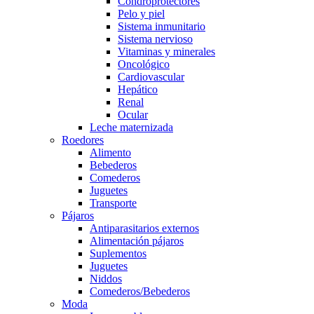
Condroprotectores
Pelo y piel
Sistema inmunitario
Sistema nervioso
Vitaminas y minerales
Oncológico
Cardiovascular
Hepático
Renal
Ocular
Leche maternizada
Roedores
Alimento
Bebederos
Comederos
Juguetes
Transporte
Pájaros
Antiparasitarios externos
Alimentación pájaros
Suplementos
Juguetes
Niddos
Comederos/Bebederos
Moda