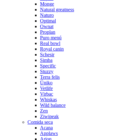
Monge
Natural greatness
Naturo
Optimal
Ownat
Proplan
Puro menú
Real bowl
Royal canin
Schesir
Simba
Specific
Stuzzy
Terra felis
Úniko
Vetlife
Virbac
Whiskas
Wild balance
Zen
Ziwipeak
Comida seca
Acana
Applaws
Arion