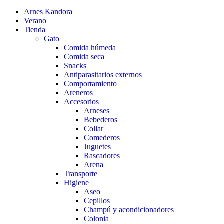
Arnes Kandora
Verano
Tienda
Gato
Comida húmeda
Comida seca
Snacks
Antiparasitarios externos
Comportamiento
Areneros
Accesorios
Arneses
Bebederos
Collar
Comederos
Juguetes
Rascadores
Arena
Transporte
Higiene
Aseo
Cepillos
Champú y acondicionadores
Colonia