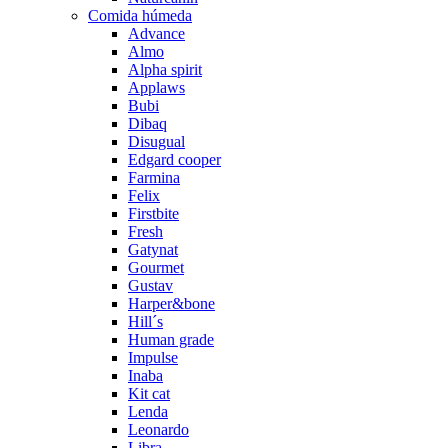
Comida húmeda
Advance
Almo
Alpha spirit
Applaws
Bubi
Dibaq
Disugual
Edgard cooper
Farmina
Felix
Firstbite
Fresh
Gatynat
Gourmet
Gustav
Harper&bone
Hill´s
Human grade
Impulse
Inaba
Kit cat
Lenda
Leonardo
Libra