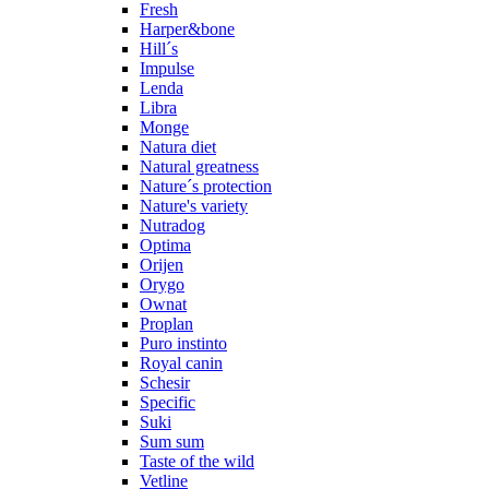
Fresh
Harper&bone
Hill´s
Impulse
Lenda
Libra
Monge
Natura diet
Natural greatness
Nature´s protection
Nature's variety
Nutradog
Optima
Orijen
Orygo
Ownat
Proplan
Puro instinto
Royal canin
Schesir
Specific
Suki
Sum sum
Taste of the wild
Vetline