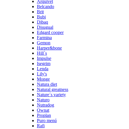
Arquivet
Belcando
Brit
Bubi
Dibaq
Disugual
Edgard cooper
Farmina
Gemon
Harper&bone
Hill´s
Impulse
Isegrim
Lenda
Lily's
Monge
Natura diet
Natural greatness
Nature´s variety
Naturo
Nutradog
Ownat
Proplan
Puro menú
Rafi