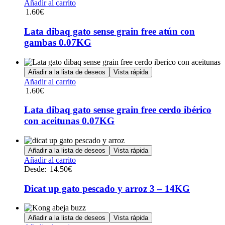
Añadir al carrito
pueden
1.60
€
elegir
en
Lata dibaq gato sense grain free atún con
la
gambas 0.07KG
página
de
producto
Añadir a la lista de deseos
Vista rápida
Añadir al carrito
1.60
€
Lata dibaq gato sense grain free cerdo ibérico
con aceitunas 0.07KG
Añadir a la lista de deseos
Vista rápida
Este
Añadir al carrito
producto
Desde:
14.50
€
tiene
múltiples
Dicat up gato pescado y arroz 3 – 14KG
variantes.
Las
opciones
Añadir a la lista de deseos
Vista rápida
se