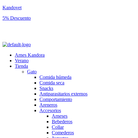
Kandovet
5% Descuento
Regístrate y consigue un código descuento del 5% en tu primera
compra.
Arnes Kandora
Verano
Tienda
Gato
Comida húmeda
Comida seca
Snacks
Antiparasitarios externos
Comportamiento
Areneros
Accesorios
Arneses
Bebederos
Collar
Comederos