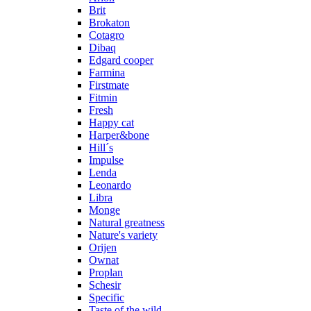
Brit
Brokaton
Cotagro
Dibaq
Edgard cooper
Farmina
Firstmate
Fitmin
Fresh
Happy cat
Harper&bone
Hill´s
Impulse
Lenda
Leonardo
Libra
Monge
Natural greatness
Nature's variety
Orijen
Ownat
Proplan
Schesir
Specific
Taste of the wild