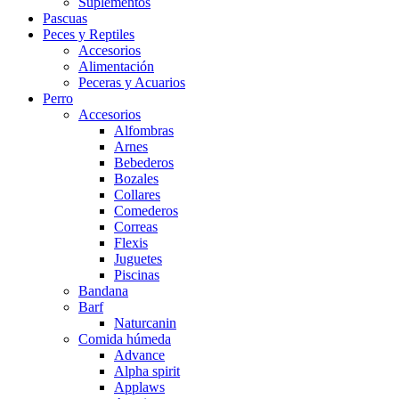
Suplementos
Pascuas
Peces y Reptiles
Accesorios
Alimentación
Peceras y Acuarios
Perro
Accesorios
Alfombras
Arnes
Bebederos
Bozales
Collares
Comederos
Correas
Flexis
Juguetes
Piscinas
Bandana
Barf
Naturcanin
Comida húmeda
Advance
Alpha spirit
Applaws