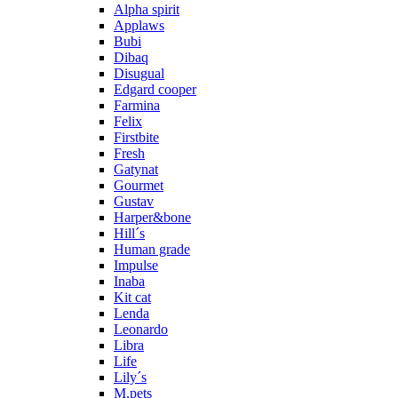
Alpha spirit
Applaws
Bubi
Dibaq
Disugual
Edgard cooper
Farmina
Felix
Firstbite
Fresh
Gatynat
Gourmet
Gustav
Harper&bone
Hill´s
Human grade
Impulse
Inaba
Kit cat
Lenda
Leonardo
Libra
Life
Lily´s
M.pets