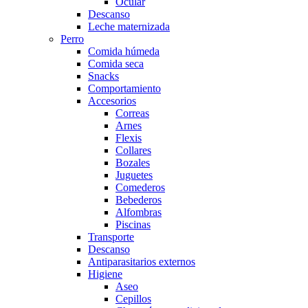
Ocular
Descanso
Leche maternizada
Perro
Comida húmeda
Comida seca
Snacks
Comportamiento
Accesorios
Correas
Arnes
Flexis
Collares
Bozales
Juguetes
Comederos
Bebederos
Alfombras
Piscinas
Transporte
Descanso
Antiparasitarios externos
Higiene
Aseo
Cepillos