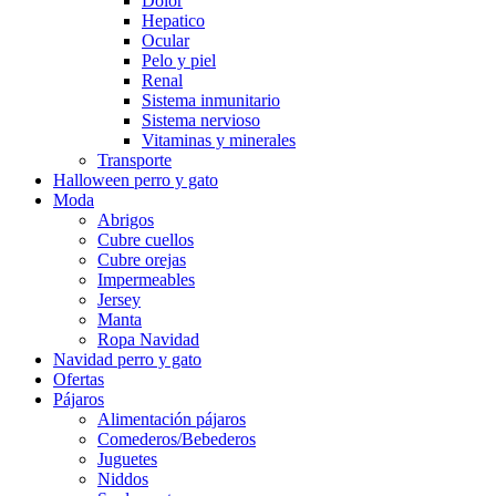
Dolor
Hepatico
Ocular
Pelo y piel
Renal
Sistema inmunitario
Sistema nervioso
Vitaminas y minerales
Transporte
Halloween perro y gato
Moda
Abrigos
Cubre cuellos
Cubre orejas
Impermeables
Jersey
Manta
Ropa Navidad
Navidad perro y gato
Ofertas
Pájaros
Alimentación pájaros
Comederos/Bebederos
Juguetes
Niddos