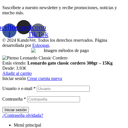
Suscríbete a nuestro newsletter y recibe promociones, noticias y
mucho más.
acebook-
Instagram
Icono
f
TikTok
© 2024 KandoVet. Todos los derechos reservados. Página
desarrollada por
Esloogan
.
Estás viendo:
Leonardo gato classic cordero 300gr – 15Kg
Desde:
3.93
€
Añadir al carrito
Iniciar sesión
Crear cuenta nueva
Usuario o e-mail
*
Contraseña
*
Iniciar sesión
¿Contraseña olvidada?
Menú principal