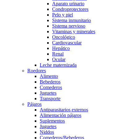
Aparato urinario
Condroprotectores
Pelo y piel
Sistema inmunitario
Sistema nervioso
Vitaminas y minerales
Oncológico
Cardiovascular
Hepático
Renal
Ocular
Leche maternizada
Roedores
Alimento
Bebederos
Comederos
Juguetes
Transporte
Pájaros
Antiparasitarios externos
Alimentación pájaros
Suplementos
Juguetes
Niddos
Comederos/Bebederos