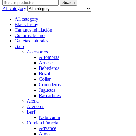
Search
Search
for:
All category
All category
Black friday
Cámaras inhalación
Collar isabelino
Galletas naturales
Gato
Accesorios
Alfombras
Arneses
Bebederos
Bozal
Collar
Comederos
Juguetes
Rascadores
Arena
Areneros
Barf
Naturcanin
Comida húmeda
Advance
Almo