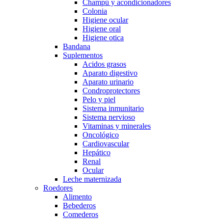
Champú y acondicionadores
Colonia
Higiene ocular
Higiene oral
Higiene otica
Bandana
Suplementos
Acidos grasos
Aparato digestivo
Aparato urinario
Condroprotectores
Pelo y piel
Sistema inmunitario
Sistema nervioso
Vitaminas y minerales
Oncológico
Cardiovascular
Hepático
Renal
Ocular
Leche maternizada
Roedores
Alimento
Bebederos
Comederos