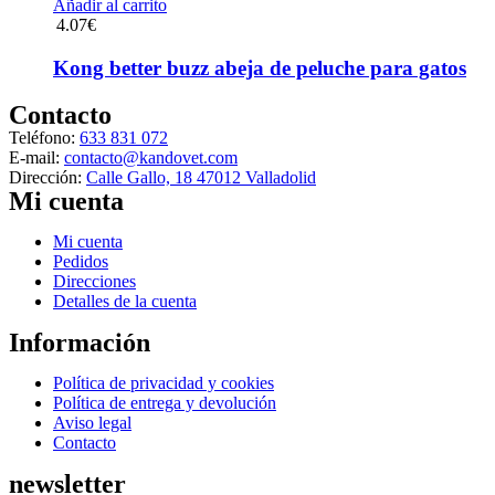
Añadir al carrito
pueden
4.07
€
elegir
en
Kong better buzz abeja de peluche para gatos
la
página
Contacto
de
producto
Teléfono:
633 831 072
E-mail:
contacto@kandovet.com
Dirección:
Calle Gallo, 18 47012 Valladolid
Mi cuenta
Menú
Mi cuenta
Pedidos
Direcciones
Detalles de la cuenta
Información
Menú
Política de privacidad y cookies
Política de entrega y devolución
Aviso legal
Contacto
newsletter