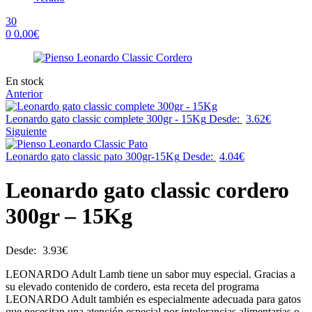
30
0
0.00
€
Menu
Availability:
En stock
Anterior
Leonardo gato classic complete 300gr - 15Kg
Desde:
3.62
€
Siguiente
Leonardo gato classic pato 300gr-15Kg
Desde:
4.04
€
Leonardo gato classic cordero
300gr – 15Kg
Desde:
3.93
€
LEONARDO Adult Lamb tiene un sabor muy especial. Gracias a
su elevado contenido de cordero, esta receta del programa
LEONARDO Adult también es especialmente adecuada para gatos
que necesitan una atención especial por intolerancias alimentarias o