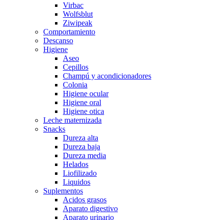
Virbac
Wolfsblut
Ziwipeak
Comportamiento
Descanso
Higiene
Aseo
Cepillos
Champú y acondicionadores
Colonia
Higiene ocular
Higiene oral
Higiene otica
Leche maternizada
Snacks
Dureza alta
Dureza baja
Dureza media
Helados
Liofilizado
Liquidos
Suplementos
Acidos grasos
Aparato digestivo
Aparato urinario