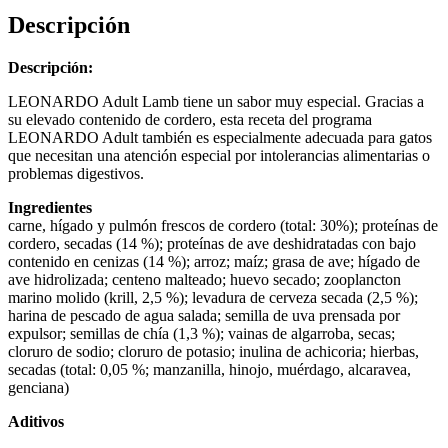
Descripción
Descripción:
LEONARDO Adult Lamb tiene un sabor muy especial. Gracias a
su elevado contenido de cordero, esta receta del programa
LEONARDO Adult también es especialmente adecuada para gatos
que necesitan una atención especial por intolerancias alimentarias o
problemas digestivos.
Ingredientes
carne, hígado y pulmón frescos de cordero (total: 30%); proteínas de
cordero, secadas (14 %); proteínas de ave deshidratadas con bajo
contenido en cenizas (14 %); arroz; maíz; grasa de ave; hígado de
ave hidrolizada; centeno malteado; huevo secado; zooplancton
marino molido (krill, 2,5 %); levadura de cerveza secada (2,5 %);
harina de pescado de agua salada; semilla de uva prensada por
expulsor; semillas de chía (1,3 %); vainas de algarroba, secas;
cloruro de sodio; cloruro de potasio; inulina de achicoria; hierbas,
secadas (total: 0,05 %; manzanilla, hinojo, muérdago, alcaravea,
genciana)
Aditivos