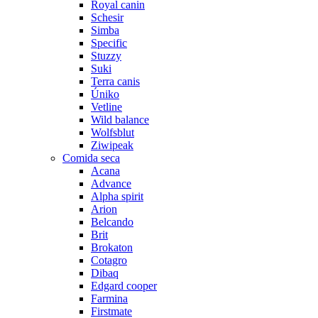
Royal canin
Schesir
Simba
Specific
Stuzzy
Suki
Terra canis
Úniko
Vetline
Wild balance
Wolfsblut
Ziwipeak
Comida seca
Acana
Advance
Alpha spirit
Arion
Belcando
Brit
Brokaton
Cotagro
Dibaq
Edgard cooper
Farmina
Firstmate