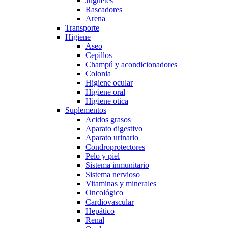
Juguetes
Rascadores
Arena
Transporte
Higiene
Aseo
Cepillos
Champú y acondicionadores
Colonia
Higiene ocular
Higiene oral
Higiene otica
Suplementos
Acidos grasos
Aparato digestivo
Aparato urinario
Condroprotectores
Pelo y piel
Sistema inmunitario
Sistema nervioso
Vitaminas y minerales
Oncológico
Cardiovascular
Hepático
Renal