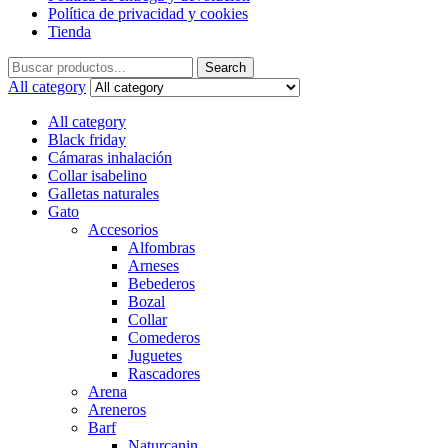
Política de privacidad y cookies
Tienda
Search
Search
for:
All category
All category
Black friday
Cámaras inhalación
Collar isabelino
Galletas naturales
Gato
Accesorios
Alfombras
Arneses
Bebederos
Bozal
Collar
Comederos
Juguetes
Rascadores
Arena
Areneros
Barf
Naturcanin