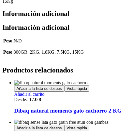
15Kg
Información adicional
Información adicional
Peso
N/D
Peso
300GR, 2KG, 1.8KG, 7.5KG, 15KG
Productos relacionados
Añadir a la lista de deseos
Vista rápida
Este
Añadir al carrito
producto
Desde:
17.00
€
tiene
múltiples
Dibaq natural moments gato cachorro 2 KG
variantes.
Las
opciones
Añadir a la lista de deseos
Vista rápida
se