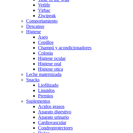
Vetlife
Virbac
Ziwipeak
Comportamiento
Descanso
Higiene
Aseo
Cepillos
Champú y acondicionadores
Colonia
Higiene ocular
Higiene oral
Higiene otica
Leche maternizada
Snacks
Liofilizado
Liquidos
Premios
Suplementos
Acidos grasos
Aparato digestivo
Aparato urinario
Cardiovascular
Condroprotectores