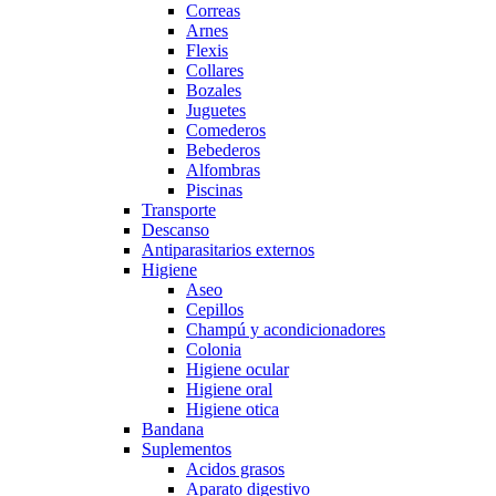
Correas
Arnes
Flexis
Collares
Bozales
Juguetes
Comederos
Bebederos
Alfombras
Piscinas
Transporte
Descanso
Antiparasitarios externos
Higiene
Aseo
Cepillos
Champú y acondicionadores
Colonia
Higiene ocular
Higiene oral
Higiene otica
Bandana
Suplementos
Acidos grasos
Aparato digestivo