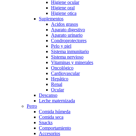
Higiene ocular
Higiene oral
Higiene otica
Suplementos
Acidos grasos
Aparato digestivo
Aparato urinario
Condroprotectores
Pelo y piel
Sistema inmunitario
Sistema nervioso
Vitaminas y minerales
Oncológico
Cardiovascular
Hepático
Renal
Ocular
Descanso
Leche maternizada
Perro
Comida húmeda
Comida seca
Snacks
Comportamiento
Accesorios