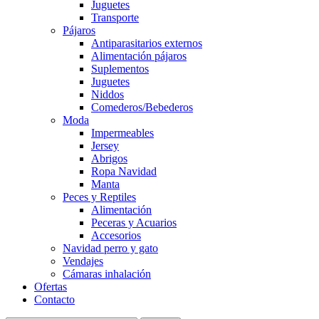
Juguetes
Transporte
Pájaros
Antiparasitarios externos
Alimentación pájaros
Suplementos
Juguetes
Niddos
Comederos/Bebederos
Moda
Impermeables
Jersey
Abrigos
Ropa Navidad
Manta
Peces y Reptiles
Alimentación
Peceras y Acuarios
Accesorios
Navidad perro y gato
Vendajes
Cámaras inhalación
Ofertas
Contacto