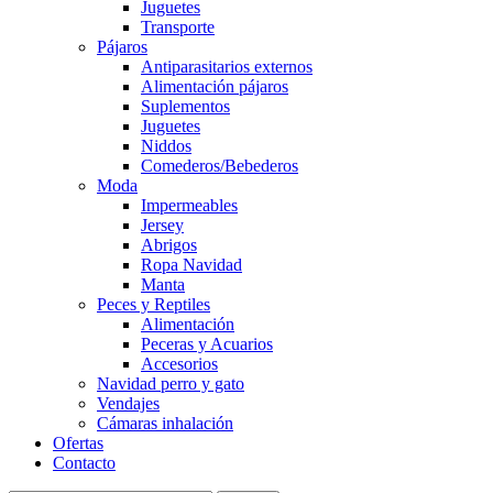
Juguetes
Transporte
Pájaros
Antiparasitarios externos
Alimentación pájaros
Suplementos
Juguetes
Niddos
Comederos/Bebederos
Moda
Impermeables
Jersey
Abrigos
Ropa Navidad
Manta
Peces y Reptiles
Alimentación
Peceras y Acuarios
Accesorios
Navidad perro y gato
Vendajes
Cámaras inhalación
Ofertas
Contacto