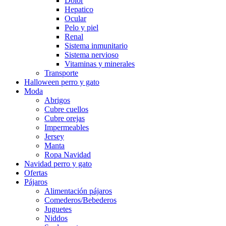
Dolor
Hepatico
Ocular
Pelo y piel
Renal
Sistema inmunitario
Sistema nervioso
Vitaminas y minerales
Transporte
Halloween perro y gato
Moda
Abrigos
Cubre cuellos
Cubre orejas
Impermeables
Jersey
Manta
Ropa Navidad
Navidad perro y gato
Ofertas
Pájaros
Alimentación pájaros
Comederos/Bebederos
Juguetes
Niddos