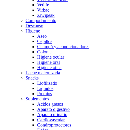
Vetlife
Virbac
Ziwipeak
Comportamiento
Descanso
Higiene
Aseo
Cepillos
Champú y acondicionadores
Colonia
Higiene ocular
Higiene oral
Higiene otica
Leche maternizada
Snacks
Liofilizado
Liquidos
Premios
Suplementos
Acidos grasos
Aparato digestivo
Aparato urinario
Cardiovascular
Condroprotectores