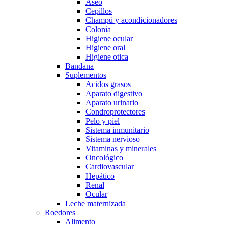
Aseo
Cepillos
Champú y acondicionadores
Colonia
Higiene ocular
Higiene oral
Higiene otica
Bandana
Suplementos
Acidos grasos
Aparato digestivo
Aparato urinario
Condroprotectores
Pelo y piel
Sistema inmunitario
Sistema nervioso
Vitaminas y minerales
Oncológico
Cardiovascular
Hepático
Renal
Ocular
Leche maternizada
Roedores
Alimento