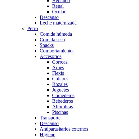
Hepático
Renal
Ocular
Descanso
Leche maternizada
Perro
Comida húmeda
Comida seca
Snacks
Comportamiento
Accesorios
Correas
Arnes
Flexis
Collares
Bozales
Juguetes
Comederos
Bebederos
Alfombras
Piscinas
Transporte
Descanso
Antiparasitarios externos
Higiene