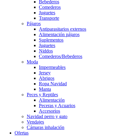
Bebederos
Comederos
Juguetes
Transporte
Pájaros
Antiparasitarios externos
Alimentación pájaros
Suplementos
Juguetes
Niddos
Comederos/Bebederos
Moda
Impermeables
Jersey
Abrigos
Ropa Navidad
Manta
Peces y Reptiles
Alimentación
Peceras y Acuarios
Accesorios
Navidad perro y gato
Vendajes
Cámaras inhalación
Ofertas