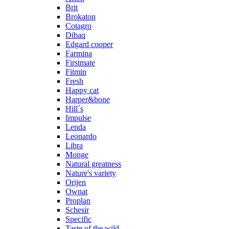
Brit
Brokaton
Cotagro
Dibaq
Edgard cooper
Farmina
Firstmate
Fitmin
Fresh
Happy cat
Harper&bone
Hill´s
Impulse
Lenda
Leonardo
Libra
Monge
Natural greatness
Nature's variety
Orijen
Ownat
Proplan
Schesir
Specific
Taste of the wild