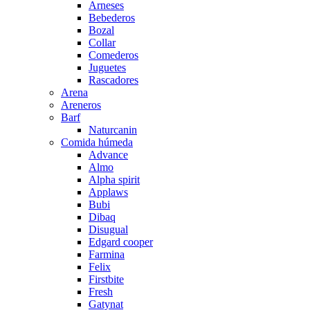
Arneses
Bebederos
Bozal
Collar
Comederos
Juguetes
Rascadores
Arena
Areneros
Barf
Naturcanin
Comida húmeda
Advance
Almo
Alpha spirit
Applaws
Bubi
Dibaq
Disugual
Edgard cooper
Farmina
Felix
Firstbite
Fresh
Gatynat