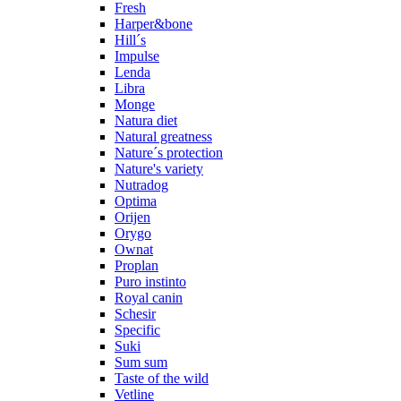
Fresh
Harper&bone
Hill´s
Impulse
Lenda
Libra
Monge
Natura diet
Natural greatness
Nature´s protection
Nature's variety
Nutradog
Optima
Orijen
Orygo
Ownat
Proplan
Puro instinto
Royal canin
Schesir
Specific
Suki
Sum sum
Taste of the wild
Vetline