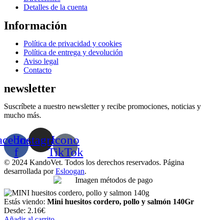
Detalles de la cuenta
Información
Menú
Política de privacidad y cookies
Política de entrega y devolución
Aviso legal
Contacto
newsletter
Suscríbete a nuestro newsletter y recibe promociones, noticias y
mucho más.
acebook-
Instagram
Icono
f
TikTok
© 2024 KandoVet. Todos los derechos reservados. Página
desarrollada por
Esloogan
.
Estás viendo:
Mini huesitos cordero, pollo y salmón 140Gr
Desde:
2.16
€
Añadir al carrito