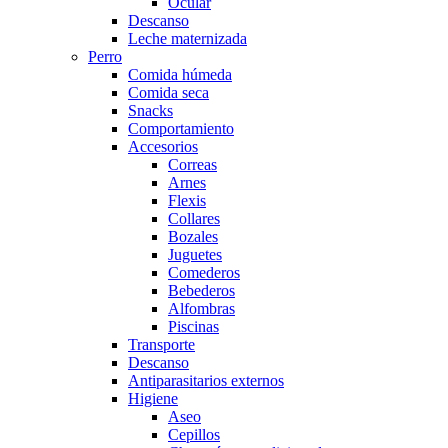
Ocular
Descanso
Leche maternizada
Perro
Comida húmeda
Comida seca
Snacks
Comportamiento
Accesorios
Correas
Arnes
Flexis
Collares
Bozales
Juguetes
Comederos
Bebederos
Alfombras
Piscinas
Transporte
Descanso
Antiparasitarios externos
Higiene
Aseo
Cepillos