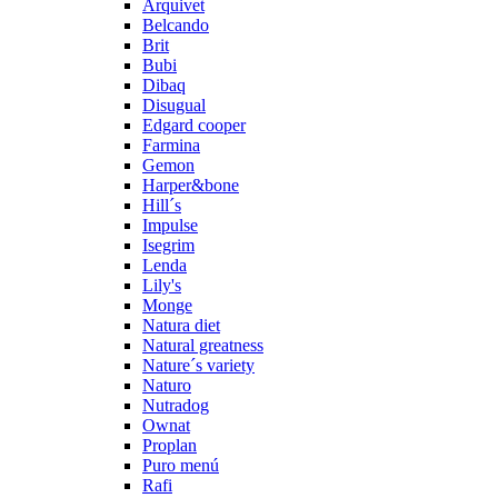
Arquivet
Belcando
Brit
Bubi
Dibaq
Disugual
Edgard cooper
Farmina
Gemon
Harper&bone
Hill´s
Impulse
Isegrim
Lenda
Lily's
Monge
Natura diet
Natural greatness
Nature´s variety
Naturo
Nutradog
Ownat
Proplan
Puro menú
Rafi