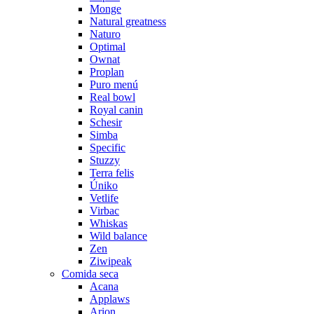
Monge
Natural greatness
Naturo
Optimal
Ownat
Proplan
Puro menú
Real bowl
Royal canin
Schesir
Simba
Specific
Stuzzy
Terra felis
Úniko
Vetlife
Virbac
Whiskas
Wild balance
Zen
Ziwipeak
Comida seca
Acana
Applaws
Arion