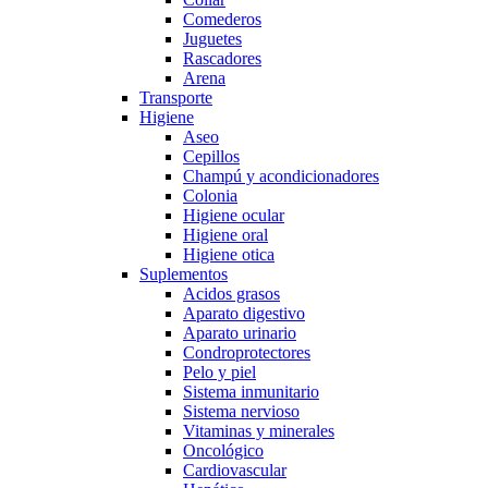
Comederos
Juguetes
Rascadores
Arena
Transporte
Higiene
Aseo
Cepillos
Champú y acondicionadores
Colonia
Higiene ocular
Higiene oral
Higiene otica
Suplementos
Acidos grasos
Aparato digestivo
Aparato urinario
Condroprotectores
Pelo y piel
Sistema inmunitario
Sistema nervioso
Vitaminas y minerales
Oncológico
Cardiovascular