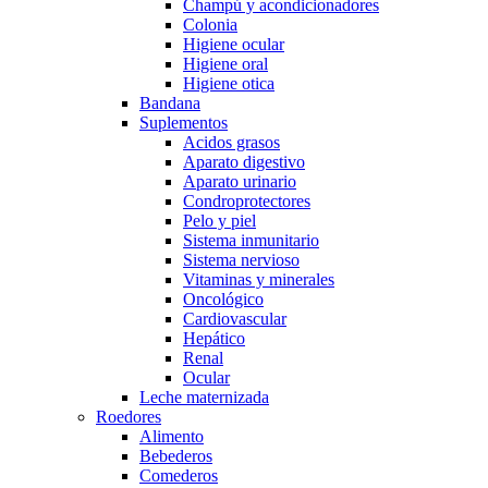
Champú y acondicionadores
Colonia
Higiene ocular
Higiene oral
Higiene otica
Bandana
Suplementos
Acidos grasos
Aparato digestivo
Aparato urinario
Condroprotectores
Pelo y piel
Sistema inmunitario
Sistema nervioso
Vitaminas y minerales
Oncológico
Cardiovascular
Hepático
Renal
Ocular
Leche maternizada
Roedores
Alimento
Bebederos
Comederos