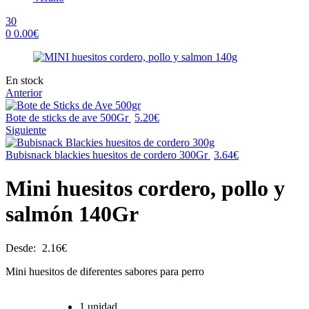
30
0
0.00
€
Menu
Availability:
En stock
Anterior
Bote de sticks de ave 500Gr
5.20
€
Siguiente
Bubisnack blackies huesitos de cordero 300Gr
3.64
€
Mini huesitos cordero, pollo y
salmón 140Gr
Desde:
2.16
€
Mini huesitos de diferentes sabores para perro
1 unidad