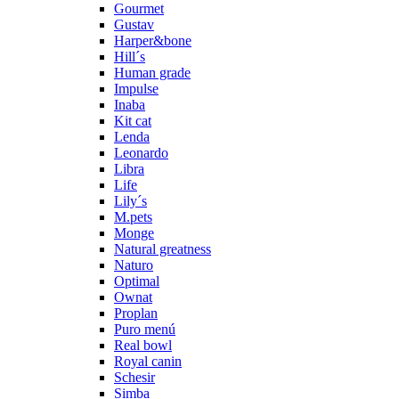
Gourmet
Gustav
Harper&bone
Hill´s
Human grade
Impulse
Inaba
Kit cat
Lenda
Leonardo
Libra
Life
Lily´s
M.pets
Monge
Natural greatness
Naturo
Optimal
Ownat
Proplan
Puro menú
Real bowl
Royal canin
Schesir
Simba