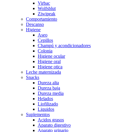
Virbac
Wolfsblut
Ziwipeak
Comportamiento
Descanso
Higiene
Aseo
Cepillos
Champú y acondicionadores
Colonia
Higiene ocular
Higiene oral
Higiene otica
Leche maternizada
Snacks
Dureza alta
Dureza baja
Dureza media
Helados
Liofilizado
Liquidos
Suplementos
Acidos grasos
Aparato digestivo
Aparato urinario