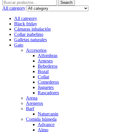
Search
Search
for:
All category
All category
Black friday
Cámaras inhalación
Collar isabelino
Galletas naturales
Gato
Accesorios
Alfombras
Arneses
Bebederos
Bozal
Collar
Comederos
Juguetes
Rascadores
Arena
Areneros
Barf
Naturcanin
Comida húmeda
Advance
Almo