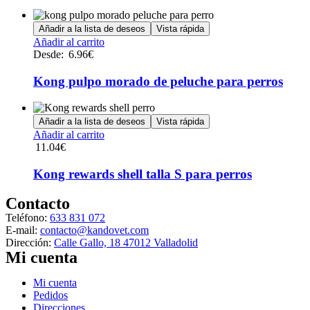
Las
opciones
Añadir a la lista de deseos
Vista rápida
se
Este
Añadir al carrito
pueden
producto
Desde:
6.96
€
elegir
tiene
en
múltiples
Kong pulpo morado de peluche para perros
la
variantes.
página
Las
de
opciones
Añadir a la lista de deseos
Vista rápida
producto
se
Añadir al carrito
pueden
11.04
€
elegir
en
Kong rewards shell talla S para perros
la
página
Contacto
de
producto
Teléfono:
633 831 072
E-mail:
contacto@kandovet.com
Dirección:
Calle Gallo, 18 47012 Valladolid
Mi cuenta
Menú
Mi cuenta
Pedidos
Direcciones