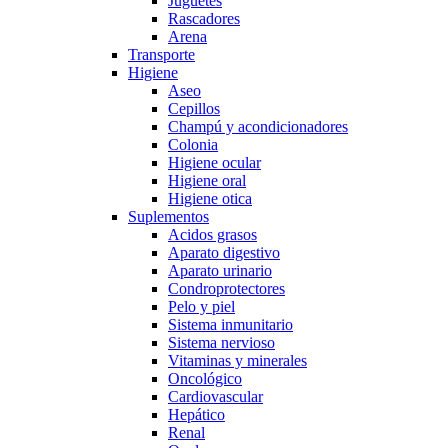
Juguetes
Rascadores
Arena
Transporte
Higiene
Aseo
Cepillos
Champú y acondicionadores
Colonia
Higiene ocular
Higiene oral
Higiene otica
Suplementos
Acidos grasos
Aparato digestivo
Aparato urinario
Condroprotectores
Pelo y piel
Sistema inmunitario
Sistema nervioso
Vitaminas y minerales
Oncológico
Cardiovascular
Hepático
Renal