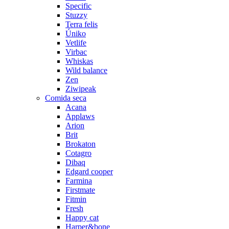
Specific
Stuzzy
Terra felis
Úniko
Vetlife
Virbac
Whiskas
Wild balance
Zen
Ziwipeak
Comida seca
Acana
Applaws
Arion
Brit
Brokaton
Cotagro
Dibaq
Edgard cooper
Farmina
Firstmate
Fitmin
Fresh
Happy cat
Harper&bone