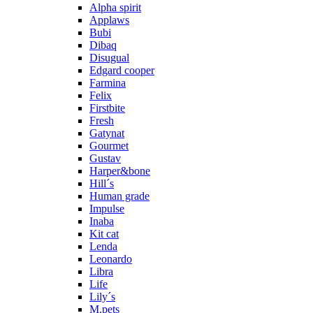
Alpha spirit
Applaws
Bubi
Dibaq
Disugual
Edgard cooper
Farmina
Felix
Firstbite
Fresh
Gatynat
Gourmet
Gustav
Harper&bone
Hill´s
Human grade
Impulse
Inaba
Kit cat
Lenda
Leonardo
Libra
Life
Lily´s
M.pets