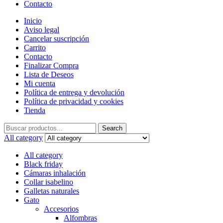
Contacto
Inicio
Aviso legal
Cancelar suscripción
Carrito
Contacto
Finalizar Compra
Lista de Deseos
Mi cuenta
Política de entrega y devolución
Política de privacidad y cookies
Tienda
Search
Search
for:
All category
All category
Black friday
Cámaras inhalación
Collar isabelino
Galletas naturales
Gato
Accesorios
Alfombras