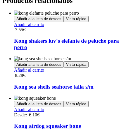
Productos relacionados
Añadir a la lista de deseos
Vista rápida
Añadir al carrito
7.55
€
Kong shakers luv´s elefante de peluche para
perro
Añadir a la lista de deseos
Vista rápida
Añadir al carrito
8.28
€
Kong sea shells seahorse talla s/m
Añadir a la lista de deseos
Vista rápida
Este
Añadir al carrito
producto
Desde:
6.10
€
tiene
múltiples
Kong airdog squeaker bone
variantes.