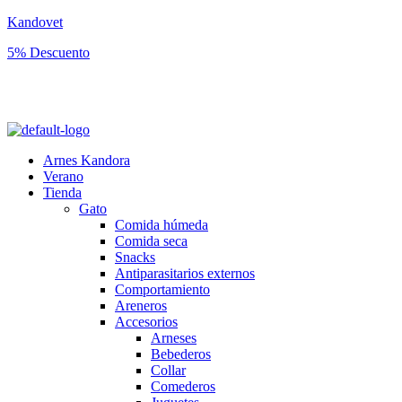
Kandovet
5% Descuento
Regístrate y consigue un código descuento del 5% en tu primera
compra.
Arnes Kandora
Verano
Tienda
Gato
Comida húmeda
Comida seca
Snacks
Antiparasitarios externos
Comportamiento
Areneros
Accesorios
Arneses
Bebederos
Collar
Comederos