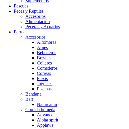
Suplementos
Pascuas
Peces y Reptiles
Accesorios
Alimentación
Peceras y Acuarios
Perro
Accesorios
Alfombras
Arnes
Bebederos
Bozales
Collares
Comederos
Correas
Flexis
Juguetes
Piscinas
Bandana
Barf
Naturcanin
Comida húmeda
Advance
Alpha spirit
Applaws