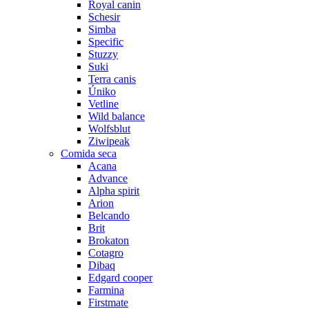
Royal canin
Schesir
Simba
Specific
Stuzzy
Suki
Terra canis
Úniko
Vetline
Wild balance
Wolfsblut
Ziwipeak
Comida seca
Acana
Advance
Alpha spirit
Arion
Belcando
Brit
Brokaton
Cotagro
Dibaq
Edgard cooper
Farmina
Firstmate