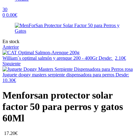
30
0
0.00
€
Menu
Availability:
En stock
Anterior
William´s optimal salmón y arenque 200 - 400Gr
Desde:
2.10
€
Siguiente
Juguete doggy masters serpiente dispensadora para perros
Desde:
10.30
€
Menforsan protector solar
factor 50 para perros y gatos
60Ml
17.20
€