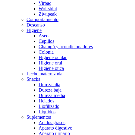
Virbac
Wolfsblut
Ziwipeak
Comportamiento
Descanso
Higiene
Aseo
Cepillos
Champú y acondicionadores
Colonia
Higiene ocular
Higiene oral
Higiene otica
Leche maternizada
Snacks
Dureza alta
Dureza baja
Dureza media
Helados
Liofilizado
Liquidos
Suplementos
Acidos grasos
Aparato digestivo
Aparato urinario