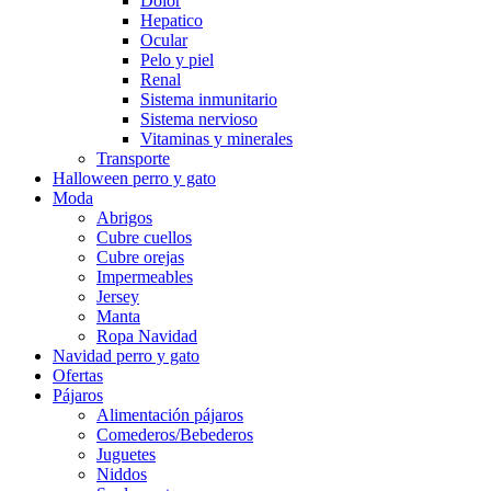
Dolor
Hepatico
Ocular
Pelo y piel
Renal
Sistema inmunitario
Sistema nervioso
Vitaminas y minerales
Transporte
Halloween perro y gato
Moda
Abrigos
Cubre cuellos
Cubre orejas
Impermeables
Jersey
Manta
Ropa Navidad
Navidad perro y gato
Ofertas
Pájaros
Alimentación pájaros
Comederos/Bebederos
Juguetes
Niddos