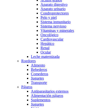
Acidos grasos
Aparato digestivo
Aparato urinario
Condroprotectores
Pelo y piel
Sistema inmunitario
Sistema nervioso
Vitaminas y minerales
Oncológico
Cardiovascular
Hepático
Renal
Ocular
Leche maternizada
Roedores
Alimento
Bebederos
Comederos
Juguetes
Transporte
Pájaros
Antiparasitarios externos
Alimentación pájaros
Suplementos
Juguetes