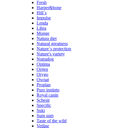
Fresh
Harper&bone
Hill´s
Impulse
Lenda
Libra
Monge
Natura diet
Natural greatness
Nature´s protection
Nature's variety
Nutradog
Optima
Orijen
Orygo
Ownat
Proplan
Puro instinto
Royal canin
Schesir
Specific
Suki
Sum sum
Taste of the wild
Vetline