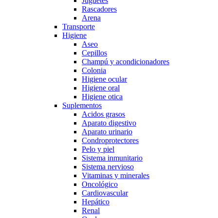
Juguetes
Rascadores
Arena
Transporte
Higiene
Aseo
Cepillos
Champú y acondicionadores
Colonia
Higiene ocular
Higiene oral
Higiene otica
Suplementos
Acidos grasos
Aparato digestivo
Aparato urinario
Condroprotectores
Pelo y piel
Sistema inmunitario
Sistema nervioso
Vitaminas y minerales
Oncológico
Cardiovascular
Hepático
Renal