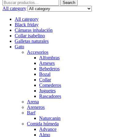
Search
Search
for:
All category
All category
Black friday
Cámaras inhalación
Collar isabelino
Galletas naturales
Gato
Accesorios
Alfombras
Arneses
Bebederos
Bozal
Collar
Comederos
Juguetes
Rascadores
Arena
Areneros
Barf
Naturcanin
Comida húmeda
Advance
Almo