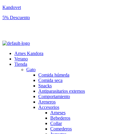
Kandovet
5% Descuento
Regístrate y consigue un código descuento del 5% en tu primera
compra.
Arnes Kandora
Verano
Tienda
Gato
Comida húmeda
Comida seca
Snacks
Antiparasitarios externos
Comportamiento
Areneros
Accesorios
Arneses
Bebederos
Collar
Comederos