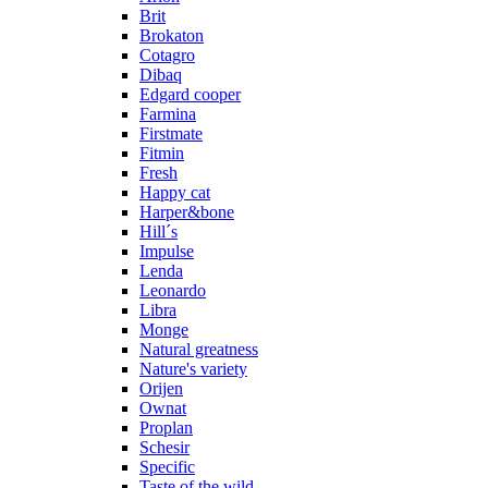
Brit
Brokaton
Cotagro
Dibaq
Edgard cooper
Farmina
Firstmate
Fitmin
Fresh
Happy cat
Harper&bone
Hill´s
Impulse
Lenda
Leonardo
Libra
Monge
Natural greatness
Nature's variety
Orijen
Ownat
Proplan
Schesir
Specific
Taste of the wild