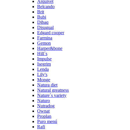
Arquivet
Belcando
Brit
Bubi
Dibaq
Disugual
Edgard cooper
Farmina
Gemon
Harper&bone
Hill´s
Impulse
Isegrim
Lenda
Lily's
Monge
Natura diet
Natural greatness
Nature´s variety
Naturo
Nutradog
Ownat
Proplan
Puro menú
Rafi