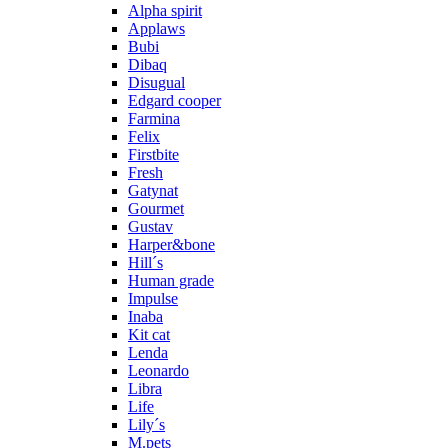
Alpha spirit
Applaws
Bubi
Dibaq
Disugual
Edgard cooper
Farmina
Felix
Firstbite
Fresh
Gatynat
Gourmet
Gustav
Harper&bone
Hill´s
Human grade
Impulse
Inaba
Kit cat
Lenda
Leonardo
Libra
Life
Lily´s
M.pets