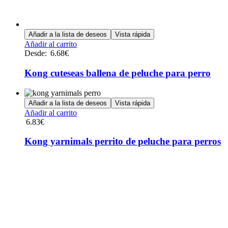
Añadir a la lista de deseos
Vista rápida
Este
Añadir al carrito
producto
Desde:
6.68
€
tiene
múltiples
Kong cuteseas ballena de peluche para perro
variantes.
Las
opciones
Añadir a la lista de deseos
Vista rápida
se
Añadir al carrito
pueden
6.83
€
elegir
en
Kong yarnimals perrito de peluche para perros
la
página
de
producto