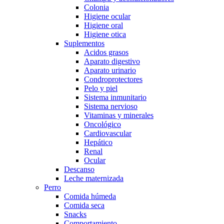
Colonia
Higiene ocular
Higiene oral
Higiene otica
Suplementos
Acidos grasos
Aparato digestivo
Aparato urinario
Condroprotectores
Pelo y piel
Sistema inmunitario
Sistema nervioso
Vitaminas y minerales
Oncológico
Cardiovascular
Hepático
Renal
Ocular
Descanso
Leche maternizada
Perro
Comida húmeda
Comida seca
Snacks
Comportamiento