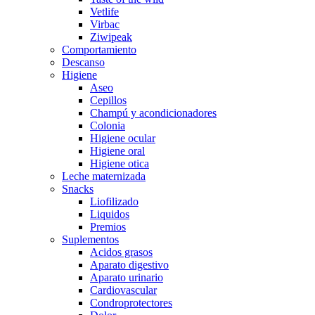
Vetlife
Virbac
Ziwipeak
Comportamiento
Descanso
Higiene
Aseo
Cepillos
Champú y acondicionadores
Colonia
Higiene ocular
Higiene oral
Higiene otica
Leche maternizada
Snacks
Liofilizado
Liquidos
Premios
Suplementos
Acidos grasos
Aparato digestivo
Aparato urinario
Cardiovascular
Condroprotectores