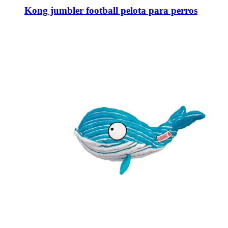
múltiples
Kong jumbler football pelota para perros
variantes.
Las
opciones
se
pueden
elegir
en
la
página
de
producto