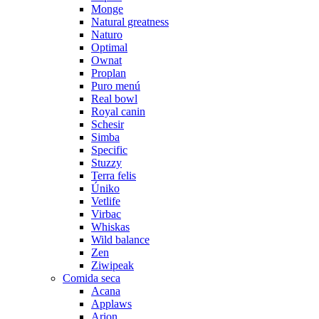
Monge
Natural greatness
Naturo
Optimal
Ownat
Proplan
Puro menú
Real bowl
Royal canin
Schesir
Simba
Specific
Stuzzy
Terra felis
Úniko
Vetlife
Virbac
Whiskas
Wild balance
Zen
Ziwipeak
Comida seca
Acana
Applaws
Arion