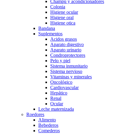
Champú y acondicionadores
Colonia
Higiene ocular
Higiene oral
Higiene otica
Bandana
Suplementos
Acidos grasos
Aparato digestivo
Aparato urinario
Condroprotectores
Pelo y piel
Sistema inmunitario
Sistema nervioso
Vitaminas y minerales
Oncológico
Cardiovascular
Hepático
Renal
Ocular
Leche maternizada
Roedores
Alimento
Bebederos
Comederos