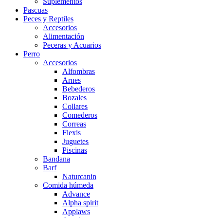
Suplementos
Pascuas
Peces y Reptiles
Accesorios
Alimentación
Peceras y Acuarios
Perro
Accesorios
Alfombras
Arnes
Bebederos
Bozales
Collares
Comederos
Correas
Flexis
Juguetes
Piscinas
Bandana
Barf
Naturcanin
Comida húmeda
Advance
Alpha spirit
Applaws