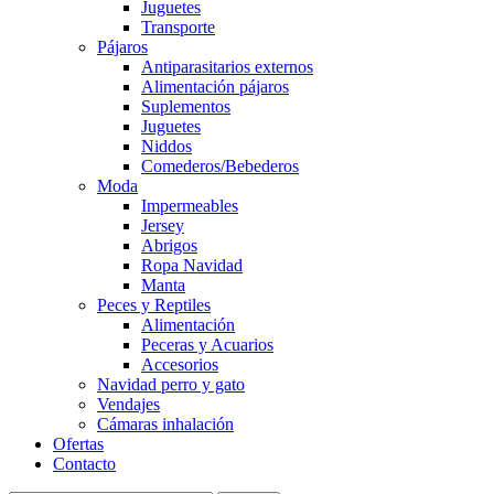
Juguetes
Transporte
Pájaros
Antiparasitarios externos
Alimentación pájaros
Suplementos
Juguetes
Niddos
Comederos/Bebederos
Moda
Impermeables
Jersey
Abrigos
Ropa Navidad
Manta
Peces y Reptiles
Alimentación
Peceras y Acuarios
Accesorios
Navidad perro y gato
Vendajes
Cámaras inhalación
Ofertas
Contacto