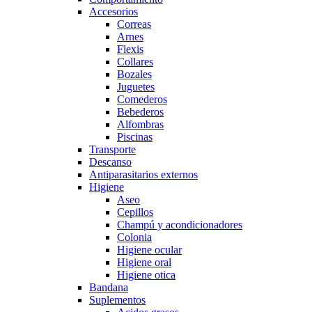
Accesorios
Correas
Arnes
Flexis
Collares
Bozales
Juguetes
Comederos
Bebederos
Alfombras
Piscinas
Transporte
Descanso
Antiparasitarios externos
Higiene
Aseo
Cepillos
Champú y acondicionadores
Colonia
Higiene ocular
Higiene oral
Higiene otica
Bandana
Suplementos