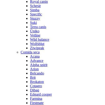
Royal canin
Schesir
Simba
Specific
Stuzzy
Suki
Terra canis
Úniko
Vetline
Wild balance
Wolfsblut
Ziwipeak
Comida seca
Acana
Advance
Alpha spirit
Arion
Belcando
Brit
Brokaton
Cotagro
Dibaq
Edgard cooper
Farmina
Firstmate