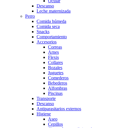
Ocular
Descanso
Leche maternizada
Perro
Comida húmeda
Comida seca
Snacks
Comportamiento
Accesorios
Correas
Arnes
Flexis
Collares
Bozales
Juguetes
Comederos
Bebederos
Alfombras
Piscinas
Transporte
Descanso
Antiparasitarios externos
Higiene
Aseo
Cepillos