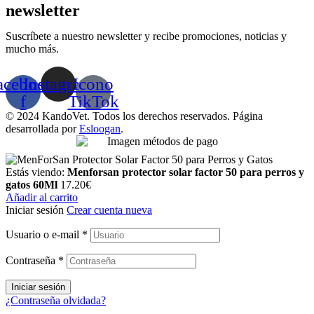
newsletter
Suscríbete a nuestro newsletter y recibe promociones, noticias y
mucho más.
acebook-
Instagram
Icono
f
TikTok
© 2024 KandoVet. Todos los derechos reservados. Página
desarrollada por
Esloogan
.
Estás viendo:
Menforsan protector solar factor 50 para perros y
gatos 60Ml
17.20
€
Añadir al carrito
Iniciar sesión
Crear cuenta nueva
Usuario o e-mail
*
Contraseña
*
Iniciar sesión
¿Contraseña olvidada?