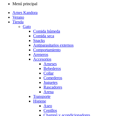
Menú principal
Arnes Kandora
Verano
Tienda
Gato
Comida húmeda
Comida seca
Snacks
Antiparasitarios externos
Comportamiento
Areneros
Accesorios
Arneses
Bebederos
Collar
Comederos
Juguetes
Rascadores
Arena
Transporte
Higiene
Aseo
Cepillos
Champú y acondicionadores