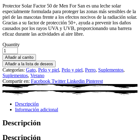
Protector Solar Factor 50 de Men For San es una leche solar
especialmente formulada para proteger las zonas más sensibles de la
piel de las mascotas frente a los efectos nocivos de la radiación solar.
Gracias a su factor de protección 50+, ayuda a prevenir los daños
causados por los rayos UVA y UVB, proporcionando una barrera
eficaz durante las actividades al aire libre.
Quantity
Añadir al carrito
Añadir a la lista de deseos
Categorías:
Gato
,
Pelo y piel
,
Pelo y piel
,
Perro
,
Suplementos
,
Suplementos
,
Verano
Compartir en:
Facebook
Twitter
Linkedin
Pinterest
Descripción
Información adicional
Descripción
Descripción