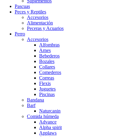
Suplementos
Pascuas
Peces y Reptiles
Accesorios
Alimentación
Peceras y Acuarios
Perro
Accesorios
Alfombras
Arnes
Bebederos
Bozales
Collares
Comederos
Correas
Flexis
Juguetes
Piscinas
Bandana
Barf
Naturcanin
Comida húmeda
Advance
Alpha spirit
Applaws