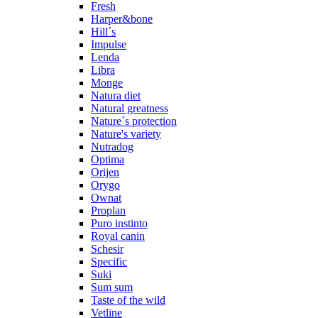
Fresh
Harper&bone
Hill´s
Impulse
Lenda
Libra
Monge
Natura diet
Natural greatness
Nature´s protection
Nature's variety
Nutradog
Optima
Orijen
Orygo
Ownat
Proplan
Puro instinto
Royal canin
Schesir
Specific
Suki
Sum sum
Taste of the wild
Vetline