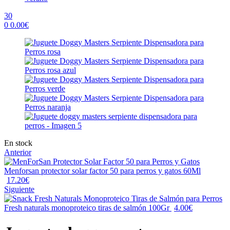
30
0
0.00
€
Menu
Availability:
En stock
Anterior
Menforsan protector solar factor 50 para perros y gatos 60Ml
17.20
€
Siguiente
Fresh naturals monoproteico tiras de salmón 100Gr
4.00
€