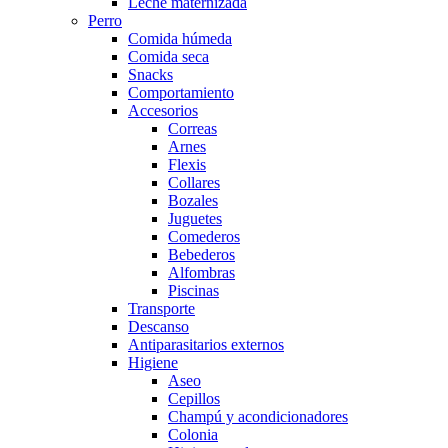
Leche maternizada
Perro
Comida húmeda
Comida seca
Snacks
Comportamiento
Accesorios
Correas
Arnes
Flexis
Collares
Bozales
Juguetes
Comederos
Bebederos
Alfombras
Piscinas
Transporte
Descanso
Antiparasitarios externos
Higiene
Aseo
Cepillos
Champú y acondicionadores
Colonia