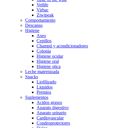
Vetlife
Virbac
Ziwipeak
Comportamiento
Descanso
Higiene
Aseo
Cepillos
Champú y acondicionadores
Colonia
Higiene ocular
Higiene oral
Higiene otica
Leche maternizada
Snacks
Liofilizado
Liquidos
Premios
Suplementos
Acidos grasos
Aparato digestivo
Aparato urinario
Cardiovascular
Condroprotectores