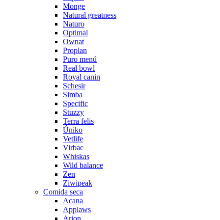
Monge
Natural greatness
Naturo
Optimal
Ownat
Proplan
Puro menú
Real bowl
Royal canin
Schesir
Simba
Specific
Stuzzy
Terra felis
Úniko
Vetlife
Virbac
Whiskas
Wild balance
Zen
Ziwipeak
Comida seca
Acana
Applaws
Arion