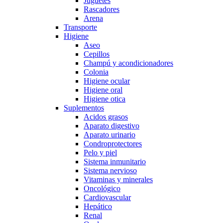
Juguetes
Rascadores
Arena
Transporte
Higiene
Aseo
Cepillos
Champú y acondicionadores
Colonia
Higiene ocular
Higiene oral
Higiene otica
Suplementos
Acidos grasos
Aparato digestivo
Aparato urinario
Condroprotectores
Pelo y piel
Sistema inmunitario
Sistema nervioso
Vitaminas y minerales
Oncológico
Cardiovascular
Hepático
Renal