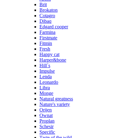
Brit
Brokaton
Cotagro
Dibaq
Edgard cooper
Farmina
Firstmate
Fitmin
Fresh
Happy cat
Harper&bone
Hill´s
Impulse
Lenda
Leonardo
Libra
Monge
Natural greatness
Nature's variety
Orijen
Ownat
Proplan
Schesir
Specific
Taste of the wild