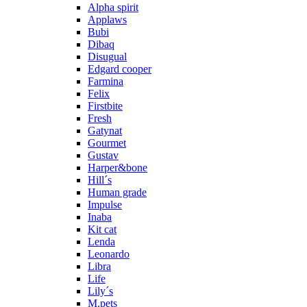
Alpha spirit
Applaws
Bubi
Dibaq
Disugual
Edgard cooper
Farmina
Felix
Firstbite
Fresh
Gatynat
Gourmet
Gustav
Harper&bone
Hill´s
Human grade
Impulse
Inaba
Kit cat
Lenda
Leonardo
Libra
Life
Lily´s
M.pets