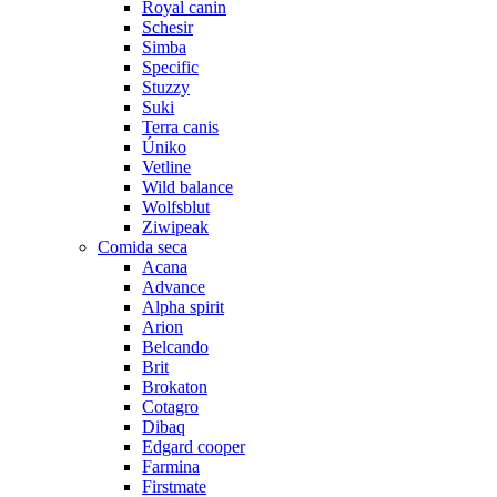
Royal canin
Schesir
Simba
Specific
Stuzzy
Suki
Terra canis
Úniko
Vetline
Wild balance
Wolfsblut
Ziwipeak
Comida seca
Acana
Advance
Alpha spirit
Arion
Belcando
Brit
Brokaton
Cotagro
Dibaq
Edgard cooper
Farmina
Firstmate