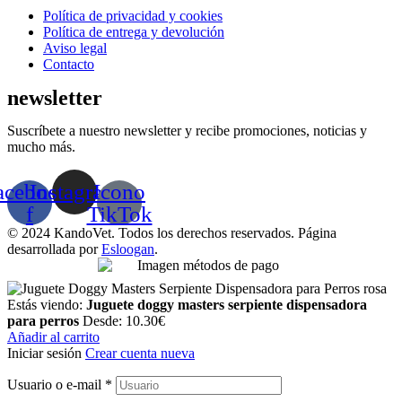
Menú
Política de privacidad y cookies
Política de entrega y devolución
Aviso legal
Contacto
newsletter
Suscríbete a nuestro newsletter y recibe promociones, noticias y
mucho más.
acebook-
Instagram
Icono
f
TikTok
© 2024 KandoVet. Todos los derechos reservados. Página
desarrollada por
Esloogan
.
Estás viendo:
Juguete doggy masters serpiente dispensadora
para perros
Desde:
10.30
€
Añadir al carrito
Iniciar sesión
Crear cuenta nueva
Usuario o e-mail
*