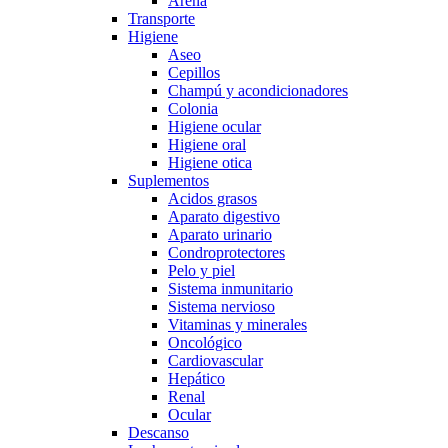
Arena
Transporte
Higiene
Aseo
Cepillos
Champú y acondicionadores
Colonia
Higiene ocular
Higiene oral
Higiene otica
Suplementos
Acidos grasos
Aparato digestivo
Aparato urinario
Condroprotectores
Pelo y piel
Sistema inmunitario
Sistema nervioso
Vitaminas y minerales
Oncológico
Cardiovascular
Hepático
Renal
Ocular
Descanso