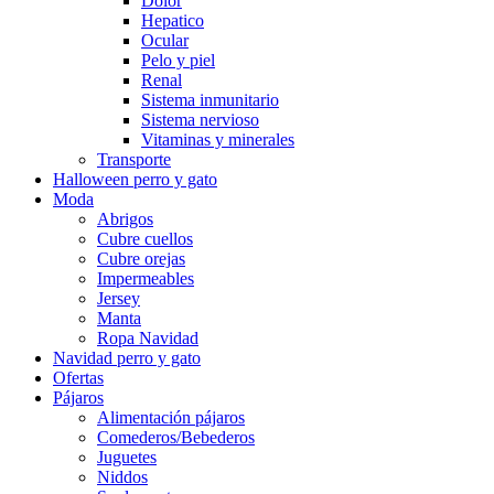
Dolor
Hepatico
Ocular
Pelo y piel
Renal
Sistema inmunitario
Sistema nervioso
Vitaminas y minerales
Transporte
Halloween perro y gato
Moda
Abrigos
Cubre cuellos
Cubre orejas
Impermeables
Jersey
Manta
Ropa Navidad
Navidad perro y gato
Ofertas
Pájaros
Alimentación pájaros
Comederos/Bebederos
Juguetes
Niddos