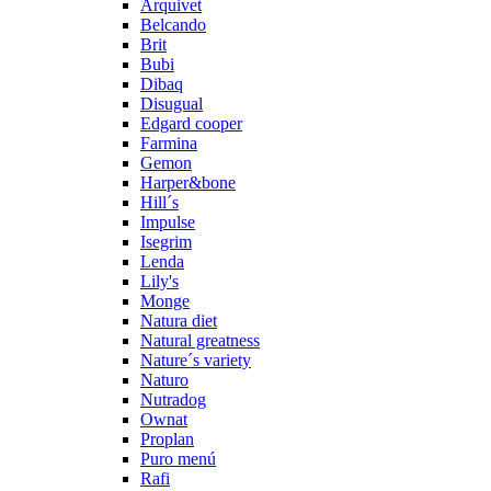
Arquivet
Belcando
Brit
Bubi
Dibaq
Disugual
Edgard cooper
Farmina
Gemon
Harper&bone
Hill´s
Impulse
Isegrim
Lenda
Lily's
Monge
Natura diet
Natural greatness
Nature´s variety
Naturo
Nutradog
Ownat
Proplan
Puro menú
Rafi