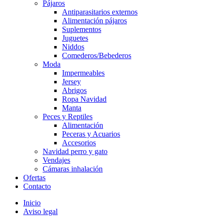
Pájaros
Antiparasitarios externos
Alimentación pájaros
Suplementos
Juguetes
Niddos
Comederos/Bebederos
Moda
Impermeables
Jersey
Abrigos
Ropa Navidad
Manta
Peces y Reptiles
Alimentación
Peceras y Acuarios
Accesorios
Navidad perro y gato
Vendajes
Cámaras inhalación
Ofertas
Contacto
Inicio
Aviso legal