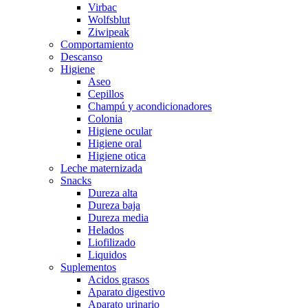
Virbac
Wolfsblut
Ziwipeak
Comportamiento
Descanso
Higiene
Aseo
Cepillos
Champú y acondicionadores
Colonia
Higiene ocular
Higiene oral
Higiene otica
Leche maternizada
Snacks
Dureza alta
Dureza baja
Dureza media
Helados
Liofilizado
Liquidos
Suplementos
Acidos grasos
Aparato digestivo
Aparato urinario