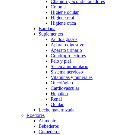
Champú y acondicionadores
Colonia
Higiene ocular
Higiene oral
Higiene otica
Bandana
Suplementos
Acidos grasos
Aparato digestivo
Aparato urinario
Condroprotectores
Pelo y piel
Sistema inmunitario
Sistema nervioso
Vitaminas y minerales
Oncológico
Cardiovascular
Hepático
Renal
Ocular
Leche maternizada
Roedores
Alimento
Bebederos
Comederos