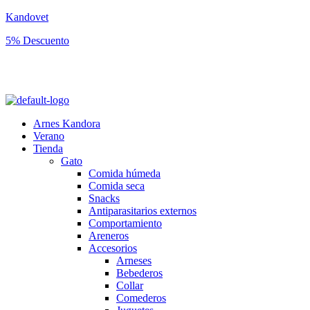
Kandovet
5% Descuento
Regístrate y consigue un código descuento del 5% en tu primera
compra.
Arnes Kandora
Verano
Tienda
Gato
Comida húmeda
Comida seca
Snacks
Antiparasitarios externos
Comportamiento
Areneros
Accesorios
Arneses
Bebederos
Collar
Comederos