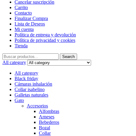
Cancelar suscripción
Carrito
Contacto
Finalizar Compra
Lista de Deseos
Mi cuenta
Política de entrega y devolución
Política de privacidad y cookies
Tienda
Search
Search
for:
All category
All category
Black friday
Cámaras inhalación
Collar isabelino
Galletas naturales
Gato
Accesorios
Alfombras
Arneses
Bebederos
Bozal
Collar