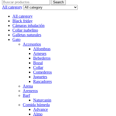
Search
Search
for:
All category
All category
Black friday
Cámaras inhalación
Collar isabelino
Galletas naturales
Gato
Accesorios
Alfombras
Arneses
Bebederos
Bozal
Collar
Comederos
Juguetes
Rascadores
Arena
Areneros
Barf
Naturcanin
Comida húmeda
Advance
Almo