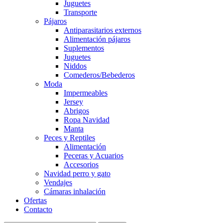
Juguetes
Transporte
Pájaros
Antiparasitarios externos
Alimentación pájaros
Suplementos
Juguetes
Niddos
Comederos/Bebederos
Moda
Impermeables
Jersey
Abrigos
Ropa Navidad
Manta
Peces y Reptiles
Alimentación
Peceras y Acuarios
Accesorios
Navidad perro y gato
Vendajes
Cámaras inhalación
Ofertas
Contacto