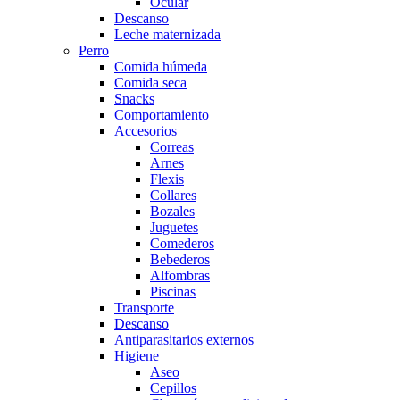
Ocular
Descanso
Leche maternizada
Perro
Comida húmeda
Comida seca
Snacks
Comportamiento
Accesorios
Correas
Arnes
Flexis
Collares
Bozales
Juguetes
Comederos
Bebederos
Alfombras
Piscinas
Transporte
Descanso
Antiparasitarios externos
Higiene
Aseo
Cepillos