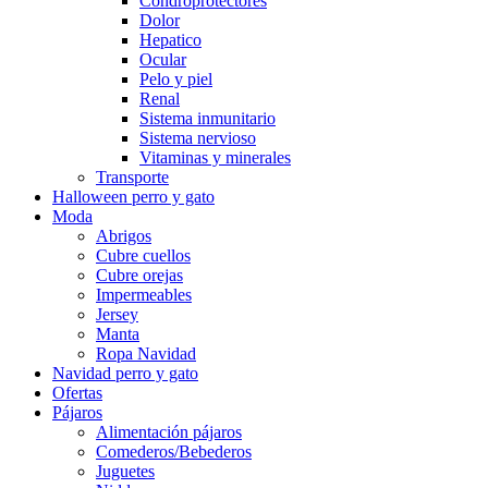
Condroprotectores
Dolor
Hepatico
Ocular
Pelo y piel
Renal
Sistema inmunitario
Sistema nervioso
Vitaminas y minerales
Transporte
Halloween perro y gato
Moda
Abrigos
Cubre cuellos
Cubre orejas
Impermeables
Jersey
Manta
Ropa Navidad
Navidad perro y gato
Ofertas
Pájaros
Alimentación pájaros
Comederos/Bebederos
Juguetes