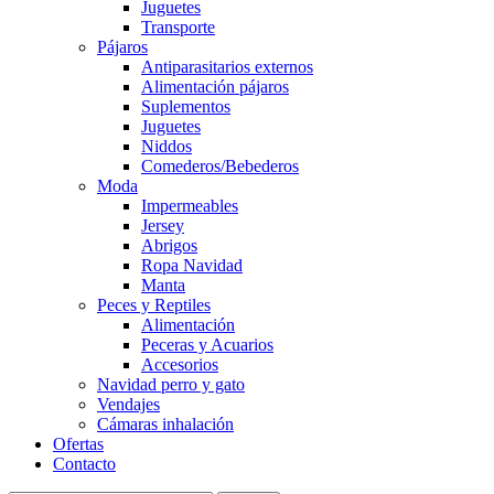
Juguetes
Transporte
Pájaros
Antiparasitarios externos
Alimentación pájaros
Suplementos
Juguetes
Niddos
Comederos/Bebederos
Moda
Impermeables
Jersey
Abrigos
Ropa Navidad
Manta
Peces y Reptiles
Alimentación
Peceras y Acuarios
Accesorios
Navidad perro y gato
Vendajes
Cámaras inhalación
Ofertas
Contacto