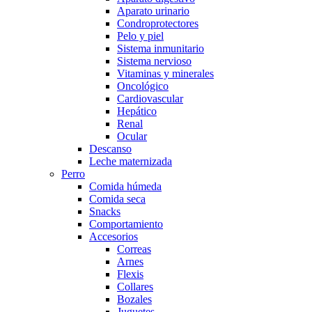
Aparato urinario
Condroprotectores
Pelo y piel
Sistema inmunitario
Sistema nervioso
Vitaminas y minerales
Oncológico
Cardiovascular
Hepático
Renal
Ocular
Descanso
Leche maternizada
Perro
Comida húmeda
Comida seca
Snacks
Comportamiento
Accesorios
Correas
Arnes
Flexis
Collares
Bozales
Juguetes