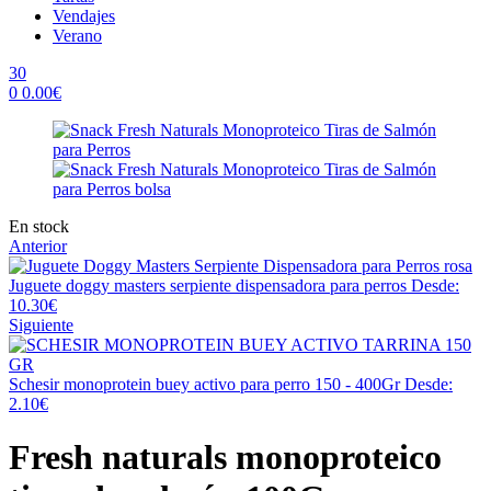
Vendajes
Verano
30
0
0.00
€
Menu
Availability:
En stock
Anterior
Juguete doggy masters serpiente dispensadora para perros
Desde:
10.30
€
Siguiente
Schesir monoprotein buey activo para perro 150 - 400Gr
Desde:
2.10
€
Fresh naturals monoproteico