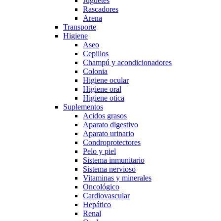
Juguetes
Rascadores
Arena
Transporte
Higiene
Aseo
Cepillos
Champú y acondicionadores
Colonia
Higiene ocular
Higiene oral
Higiene otica
Suplementos
Acidos grasos
Aparato digestivo
Aparato urinario
Condroprotectores
Pelo y piel
Sistema inmunitario
Sistema nervioso
Vitaminas y minerales
Oncológico
Cardiovascular
Hepático
Renal