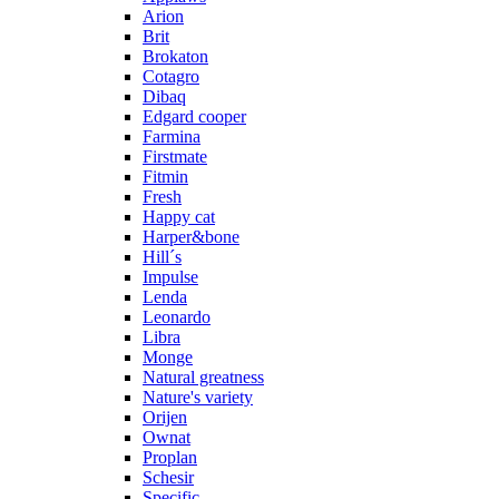
Arion
Brit
Brokaton
Cotagro
Dibaq
Edgard cooper
Farmina
Firstmate
Fitmin
Fresh
Happy cat
Harper&bone
Hill´s
Impulse
Lenda
Leonardo
Libra
Monge
Natural greatness
Nature's variety
Orijen
Ownat
Proplan
Schesir
Specific