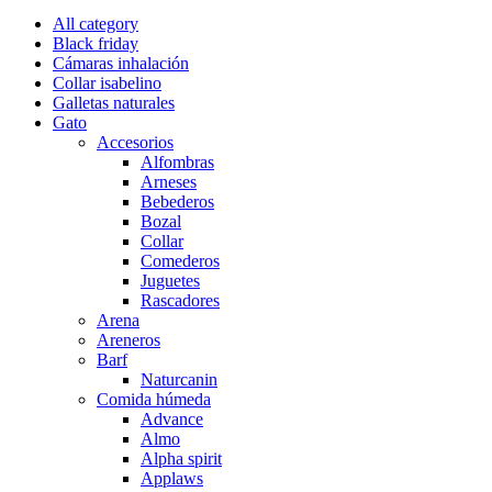
All category
Black friday
Cámaras inhalación
Collar isabelino
Galletas naturales
Gato
Accesorios
Alfombras
Arneses
Bebederos
Bozal
Collar
Comederos
Juguetes
Rascadores
Arena
Areneros
Barf
Naturcanin
Comida húmeda
Advance
Almo
Alpha spirit
Applaws