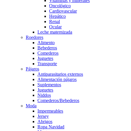
Vitaminas y minerales
Oncológico
Cardiovascular
Hepático
Renal
Ocular
Leche maternizada
Roedores
Alimento
Bebederos
Comederos
Juguetes
Transporte
Pájaros
Antiparasitarios externos
Alimentación pájaros
Suplementos
Juguetes
Niddos
Comederos/Bebederos
Moda
Impermeables
Jersey
Abrigos
Ropa Navidad