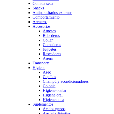
Comida seca
Snacks
Antiparasitarios externos
Comportamiento
Areneros
Accesorios
Arneses
Bebederos
Collar
Comederos
Juguetes
Rascadores
Arena
Transporte
Higiene
Aseo
Cepillos
Champú y acondicionadores
Colonia
Higiene ocular
Higiene oral
Higiene otica
Suplementos
Acidos grasos
Aparato digestivo