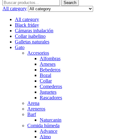
Search
Search
for:
All category
All category
Black friday
Cámaras inhalación
Collar isabelino
Galletas naturales
Gato
Accesorios
Alfombras
Arneses
Bebederos
Bozal
Collar
Comederos
Juguetes
Rascadores
Arena
Areneros
Barf
Naturcanin
Comida húmeda
Advance
Almo