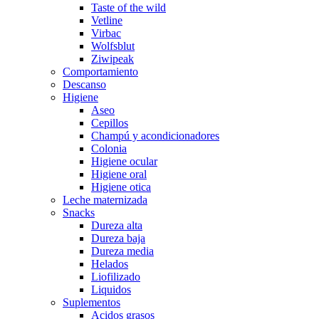
Taste of the wild
Vetline
Virbac
Wolfsblut
Ziwipeak
Comportamiento
Descanso
Higiene
Aseo
Cepillos
Champú y acondicionadores
Colonia
Higiene ocular
Higiene oral
Higiene otica
Leche maternizada
Snacks
Dureza alta
Dureza baja
Dureza media
Helados
Liofilizado
Liquidos
Suplementos
Acidos grasos