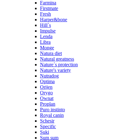
Farmina
Firstmate
Fresh
Harper&bone
Hill´s
Impulse
Lenda
Libra
Monge
Natura diet
Natural greatness
Nature´s protection
Nature's variety
Nutradog
Optima
Orijen
Orygo
Ownat
Proplan
Puro instinto
Royal canin
Schesir
Specific
Suki
Sum sum