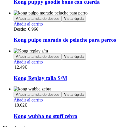
Kong puppy goodie bone con cuerda
la
página
de
Añadir a la lista de deseos
Vista rápida
producto
Este
Añadir al carrito
producto
Desde:
6.96
€
tiene
múltiples
Kong pulpo morado de peluche para perros
variantes.
Las
opciones
Añadir a la lista de deseos
Vista rápida
se
Añadir al carrito
pueden
12.49
€
elegir
en
Kong Replay talla S/M
la
página
de
Añadir a la lista de deseos
Vista rápida
producto
Añadir al carrito
10.02
€
Kong wubba no stuff zebra