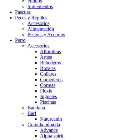
Niddos
Suplementos
Pascuas
Peces y Reptiles
Accesorios
Alimentación
Peceras y Acuarios
Perro
Accesorios
Alfombras
Arnes
Bebederos
Bozales
Collares
Comederos
Correas
Flexis
Juguetes
Piscinas
Bandana
Barf
Naturcanin
Comida húmeda
Advance
Alpha spirit