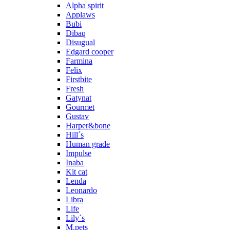
Alpha spirit
Applaws
Bubi
Dibaq
Disugual
Edgard cooper
Farmina
Felix
Firstbite
Fresh
Gatynat
Gourmet
Gustav
Harper&bone
Hill´s
Human grade
Impulse
Inaba
Kit cat
Lenda
Leonardo
Libra
Life
Lily´s
M.pets