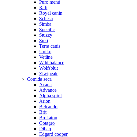
Puro menú
Rafi
Royal canin
Schesir
Simba
Specific
Stuzzy
Suki
Terra canis
Úniko
Vetline
Wild balance
Wolfsblut
Ziwipeak
Comida seca
Acana
Advance
Alpha spirit
Arion
Belcando
Brit
Brokaton
Cotagro
Dibaq
Edgard cooper