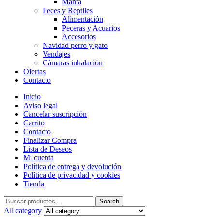
Manta
Peces y Reptiles
Alimentación
Peceras y Acuarios
Accesorios
Navidad perro y gato
Vendajes
Cámaras inhalación
Ofertas
Contacto
Inicio
Aviso legal
Cancelar suscripción
Carrito
Contacto
Finalizar Compra
Lista de Deseos
Mi cuenta
Política de entrega y devolución
Política de privacidad y cookies
Tienda
Search
Search
for:
All category