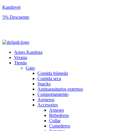
Kandovet
5% Descuento
Regístrate y consigue un código descuento del 5% en tu primera
compra.
Arnes Kandora
Verano
Tienda
Gato
Comida húmeda
Comida seca
Snacks
Antiparasitarios externos
Comportamiento
Areneros
Accesorios
Arneses
Bebederos
Collar
Comederos