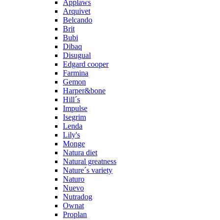
Applaws
Arquivet
Belcando
Brit
Bubi
Dibaq
Disugual
Edgard cooper
Farmina
Gemon
Harper&bone
Hill´s
Impulse
Isegrim
Lenda
Lily's
Monge
Natura diet
Natural greatness
Nature´s variety
Naturo
Nuevo
Nutradog
Ownat
Proplan