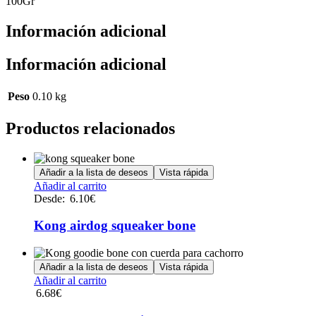
100Gr
Información adicional
Información adicional
Peso
0.10 kg
Productos relacionados
Añadir a la lista de deseos
Vista rápida
Este
Añadir al carrito
producto
Desde:
6.10
€
tiene
múltiples
Kong airdog squeaker bone
variantes.
Las
opciones
Añadir a la lista de deseos
Vista rápida
se
Añadir al carrito
pueden
6.68
€
elegir
en