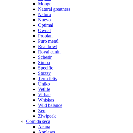
Monge
Natural greatness
Naturo
Nuevo
Optimal
Ownat
Proplan
Puro menú
Real bowl
Royal canin
Schesir
Simba
Specific
Stuzzy
Terra felis
Úniko
Vetlife
Virbac
Whiskas
Wild balance
Zen
Ziwipeak
Comida seca
Acana
Applaws