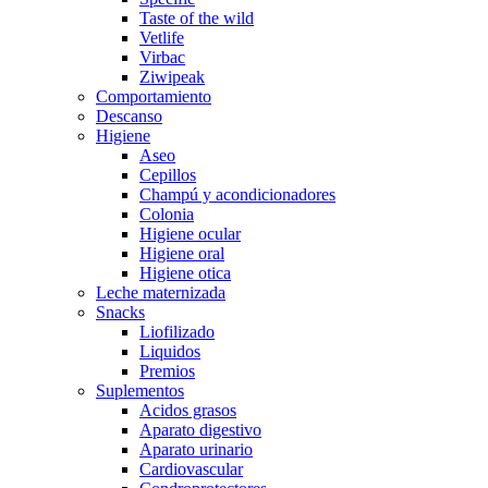
Taste of the wild
Vetlife
Virbac
Ziwipeak
Comportamiento
Descanso
Higiene
Aseo
Cepillos
Champú y acondicionadores
Colonia
Higiene ocular
Higiene oral
Higiene otica
Leche maternizada
Snacks
Liofilizado
Liquidos
Premios
Suplementos
Acidos grasos
Aparato digestivo
Aparato urinario
Cardiovascular