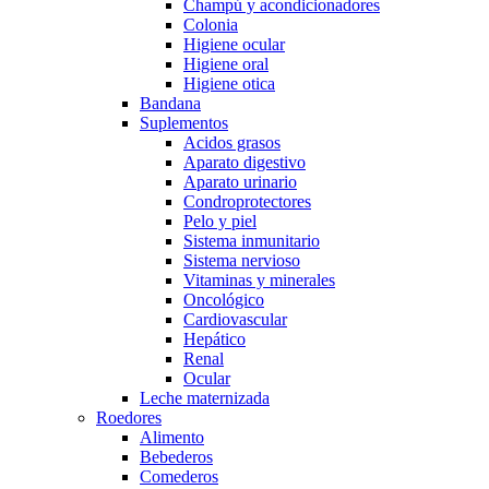
Champú y acondicionadores
Colonia
Higiene ocular
Higiene oral
Higiene otica
Bandana
Suplementos
Acidos grasos
Aparato digestivo
Aparato urinario
Condroprotectores
Pelo y piel
Sistema inmunitario
Sistema nervioso
Vitaminas y minerales
Oncológico
Cardiovascular
Hepático
Renal
Ocular
Leche maternizada
Roedores
Alimento
Bebederos
Comederos