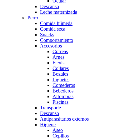
Ocular
Descanso
Leche maternizada
Perro
Comida húmeda
Comida seca
Snacks
Comportamiento
Accesorios
Correas
Arnes
Flexis
Collares
Bozales
Juguetes
Comederos
Bebederos
Alfombras
Piscinas
Transporte
Descanso
Antiparasitarios externos
Higiene
Aseo
Cepillos