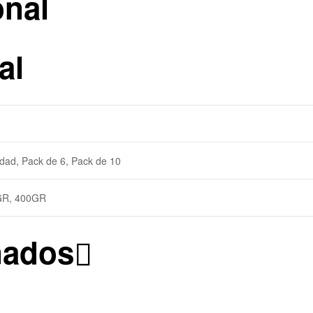
onal
al
idad, Pack de 6, Pack de 10
GR, 400GR
nados