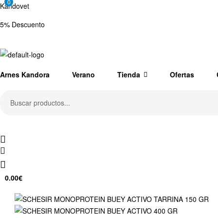
0
Kandovet
5% Descuento
Regístrate y consigue un código descuento del 5% en tu primera comp
Arnes Kandora
Verano
Tienda
Ofertas
Search
for:
0.00
€