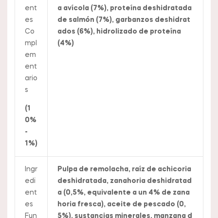
ent
a avícola (7%), proteína deshidratada
es
de salmón (7%), garbanzos deshidrat
Co
ados (6%), hidrolizado de proteína
mpl
(4%)
em
ent
ario
s
(1
0%
-
1%)
Ingr
Pulpa de remolacha, raíz de achicoria
edi
deshidratada, zanahoria deshidratad
ent
a (0,5%, equivalente a un 4% de zana
es
horia fresca), aceite de pescado (0,
Fun
5%), sustancias minerales, manzana d