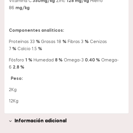
Vitamina C
350mg/kg
Zinc
128 mg/kg
Hierro
86
mg/kg
Componentes analíticos:
Proteínas 33
%
Grasas 18
%
Fibras 3
%
Cenizas
7
%
Calcio 1.5
%
Fósforo
1 %
Humedad
8 %
Omega-3
0.40 %
Omega-
6
2.8 %
Peso:
2Kg
12Kg
Información adicional