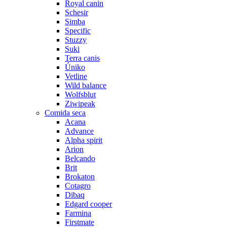
Royal canin
Schesir
Simba
Specific
Stuzzy
Suki
Terra canis
Úniko
Vetline
Wild balance
Wolfsblut
Ziwipeak
Comida seca
Acana
Advance
Alpha spirit
Arion
Belcando
Brit
Brokaton
Cotagro
Dibaq
Edgard cooper
Farmina
Firstmate