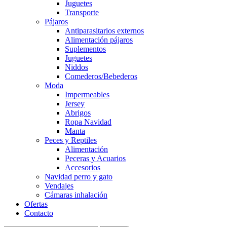
Juguetes
Transporte
Pájaros
Antiparasitarios externos
Alimentación pájaros
Suplementos
Juguetes
Niddos
Comederos/Bebederos
Moda
Impermeables
Jersey
Abrigos
Ropa Navidad
Manta
Peces y Reptiles
Alimentación
Peceras y Acuarios
Accesorios
Navidad perro y gato
Vendajes
Cámaras inhalación
Ofertas
Contacto