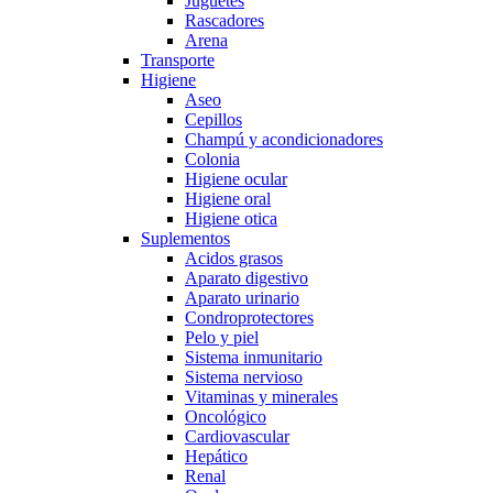
Juguetes
Rascadores
Arena
Transporte
Higiene
Aseo
Cepillos
Champú y acondicionadores
Colonia
Higiene ocular
Higiene oral
Higiene otica
Suplementos
Acidos grasos
Aparato digestivo
Aparato urinario
Condroprotectores
Pelo y piel
Sistema inmunitario
Sistema nervioso
Vitaminas y minerales
Oncológico
Cardiovascular
Hepático
Renal