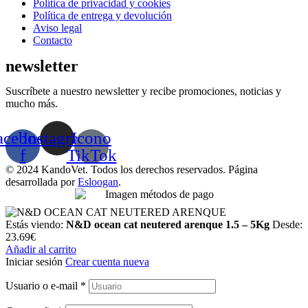
Menú
Política de privacidad y cookies
Política de entrega y devolución
Aviso legal
Contacto
newsletter
Suscríbete a nuestro newsletter y recibe promociones, noticias y
mucho más.
acebook-
Instagram
Icono
f
TikTok
© 2024 KandoVet. Todos los derechos reservados. Página
desarrollada por
Esloogan
.
Estás viendo:
N&D ocean cat neutered arenque 1.5 – 5Kg
Desde:
23.69
€
Añadir al carrito
Iniciar sesión
Crear cuenta nueva
Usuario o e-mail
*