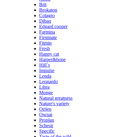
Brit
Brokaton
Cotagro
Dibaq
Edgard cooper
Farmina
Firstmate
Fitmin
Fresh
Happy cat
Harper&bone
Hill´s
Impulse
Lenda
Leonardo
Libra
Monge
Natural greatness
Nature's variety
Orijen
Ownat
Proplan
Schesir
Specific
Taste of the wild