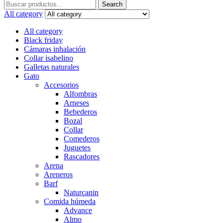
Search
Search
for:
All category
All category
Black friday
Cámaras inhalación
Collar isabelino
Galletas naturales
Gato
Accesorios
Alfombras
Arneses
Bebederos
Bozal
Collar
Comederos
Juguetes
Rascadores
Arena
Areneros
Barf
Naturcanin
Comida húmeda
Advance
Almo