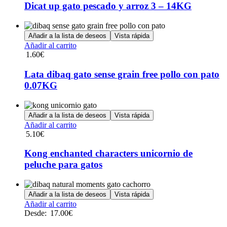
múltiples
Dicat up gato pescado y arroz 3 – 14KG
variantes.
Las
opciones
Añadir a la lista de deseos
Vista rápida
se
Añadir al carrito
pueden
1.60
€
elegir
en
Lata dibaq gato sense grain free pollo con pato
la
0.07KG
página
de
producto
Añadir a la lista de deseos
Vista rápida
Añadir al carrito
5.10
€
Kong enchanted characters unicornio de
peluche para gatos
Añadir a la lista de deseos
Vista rápida
Este
Añadir al carrito
producto
Desde:
17.00
€
tiene