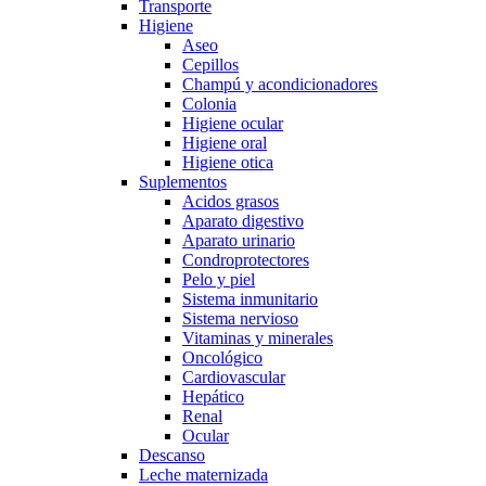
Transporte
Higiene
Aseo
Cepillos
Champú y acondicionadores
Colonia
Higiene ocular
Higiene oral
Higiene otica
Suplementos
Acidos grasos
Aparato digestivo
Aparato urinario
Condroprotectores
Pelo y piel
Sistema inmunitario
Sistema nervioso
Vitaminas y minerales
Oncológico
Cardiovascular
Hepático
Renal
Ocular
Descanso
Leche maternizada