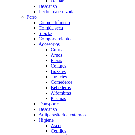
Ocular
Descanso
Leche maternizada
Perro
Comida húmeda
Comida seca
Snacks
Comportamiento
Accesorios
Correas
Arnes
Flexis
Collares
Bozales
Juguetes
Comederos
Bebederos
Alfombras
Piscinas
Transporte
Descanso
Antiparasitarios externos
Higiene
Aseo
Cepillos