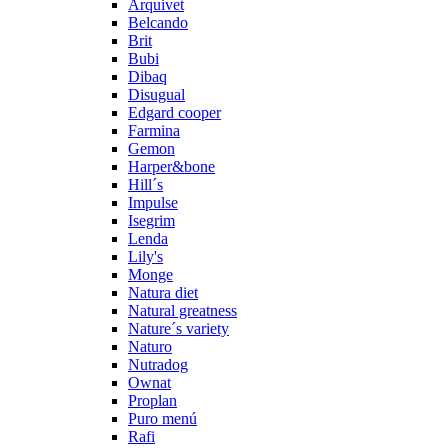
Arquivet
Belcando
Brit
Bubi
Dibaq
Disugual
Edgard cooper
Farmina
Gemon
Harper&bone
Hill´s
Impulse
Isegrim
Lenda
Lily's
Monge
Natura diet
Natural greatness
Nature´s variety
Naturo
Nutradog
Ownat
Proplan
Puro menú
Rafi