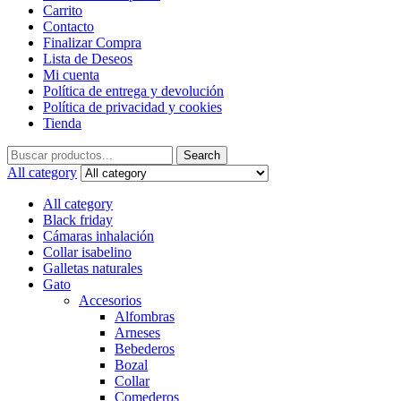
Carrito
Contacto
Finalizar Compra
Lista de Deseos
Mi cuenta
Política de entrega y devolución
Política de privacidad y cookies
Tienda
Search
Search
for:
All category
All category
Black friday
Cámaras inhalación
Collar isabelino
Galletas naturales
Gato
Accesorios
Alfombras
Arneses
Bebederos
Bozal
Collar
Comederos