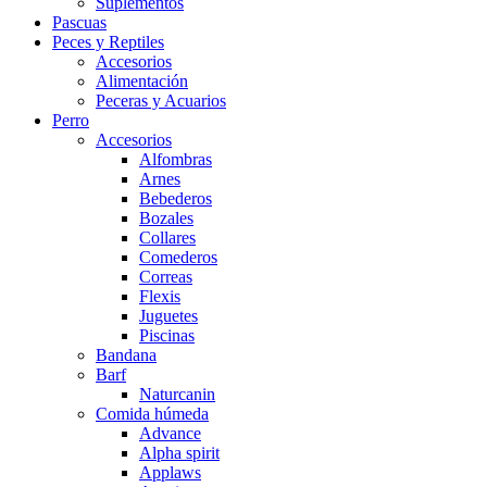
Suplementos
Pascuas
Peces y Reptiles
Accesorios
Alimentación
Peceras y Acuarios
Perro
Accesorios
Alfombras
Arnes
Bebederos
Bozales
Collares
Comederos
Correas
Flexis
Juguetes
Piscinas
Bandana
Barf
Naturcanin
Comida húmeda
Advance
Alpha spirit
Applaws