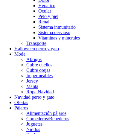
Dolor
Hepatico
Ocular
Pelo y piel
Renal
Sistema inmunitario
Sistema nervioso
Vitaminas y minerales
Transporte
Halloween perro y gato
Moda
Abrigos
Cubre cuellos
Cubre orejas
Impermeables
Jersey
Manta
Ropa Navidad
Navidad perro y gato
Ofertas
Pájaros
Alimentación pájaros
Comederos/Bebederos
Juguetes
Niddos