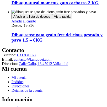
múltiples
Dibaq natural moments gato cachorro 2 KG
variantes.
Las
opciones
Añadir a la lista de deseos
Vista rápida
se
Este
Añadir al carrito
pueden
producto
Desde:
19.85
€
elegir
tiene
en
múltiples
Dibaq sense gato grain free delicious pescado y
la
variantes.
pavo 1.5 – 6KG
página
Las
de
opciones
Contacto
producto
se
Teléfono:
633 831 072
pueden
E-mail:
contacto@kandovet.com
elegir
Dirección:
Calle Gallo, 18 47012 Valladolid
en
Mi cuenta
la
página
de
Menú
Mi cuenta
producto
Pedidos
Direcciones
Detalles de la cuenta
Información