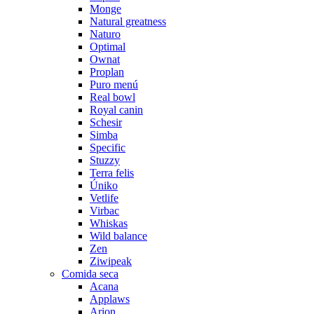
Monge
Natural greatness
Naturo
Optimal
Ownat
Proplan
Puro menú
Real bowl
Royal canin
Schesir
Simba
Specific
Stuzzy
Terra felis
Úniko
Vetlife
Virbac
Whiskas
Wild balance
Zen
Ziwipeak
Comida seca
Acana
Applaws
Arion