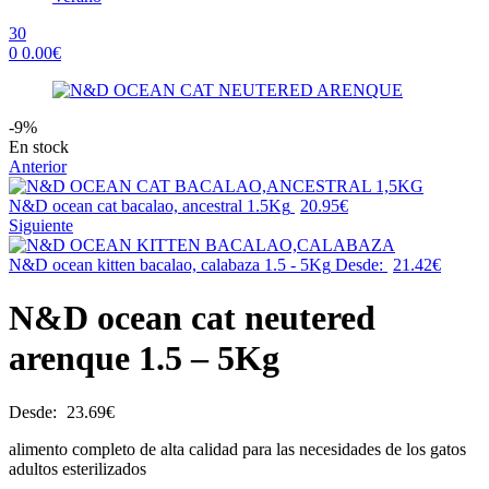
30
0
0.00
€
Menu
-9%
Availability:
En stock
Anterior
N&D ocean cat bacalao, ancestral 1.5Kg
20.95
€
Siguiente
N&D ocean kitten bacalao, calabaza 1.5 - 5Kg
Desde:
21.42
€
N&D ocean cat neutered
arenque 1.5 – 5Kg
Desde:
23.69
€
alimento completo de alta calidad para las necesidades de los gatos
adultos esterilizados