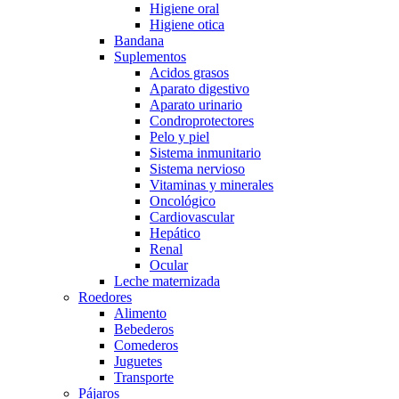
Higiene oral
Higiene otica
Bandana
Suplementos
Acidos grasos
Aparato digestivo
Aparato urinario
Condroprotectores
Pelo y piel
Sistema inmunitario
Sistema nervioso
Vitaminas y minerales
Oncológico
Cardiovascular
Hepático
Renal
Ocular
Leche maternizada
Roedores
Alimento
Bebederos
Comederos
Juguetes
Transporte
Pájaros