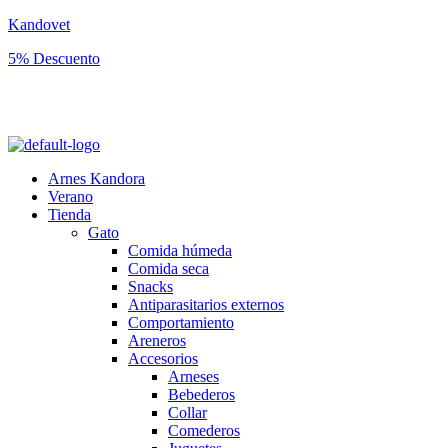
Kandovet
5% Descuento
Regístrate y consigue un código descuento del 5% en tu primera
compra.
Arnes Kandora
Verano
Tienda
Gato
Comida húmeda
Comida seca
Snacks
Antiparasitarios externos
Comportamiento
Areneros
Accesorios
Arneses
Bebederos
Collar
Comederos