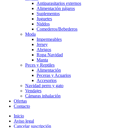
Antiparasitarios externos
Alimentación pájaros
Suplementos
Juguetes
Niddos
Comederos/Bebederos
Moda
Impermeables
Jersey
Abrigos
Ropa Navidad
Manta
Peces y Reptiles
Alimentación
Peceras y Acuarios
Accesorios
Navidad perro y gato
Vendajes
Cámaras inhalación
Ofertas
Contacto
Inicio
Aviso legal
Cancelar suscripción