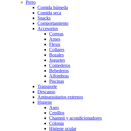
Perro
Comida húmeda
Comida seca
Snacks
Comportamiento
Accesorios
Correas
Arnes
Flexis
Collares
Bozales
Juguetes
Comederos
Bebederos
Alfombras
Piscinas
Transporte
Descanso
Antiparasitarios externos
Higiene
Aseo
Cepillos
Champú y acondicionadores
Colonia
Higiene ocular