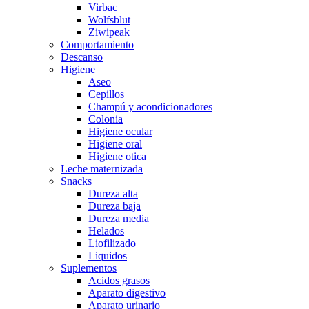
Virbac
Wolfsblut
Ziwipeak
Comportamiento
Descanso
Higiene
Aseo
Cepillos
Champú y acondicionadores
Colonia
Higiene ocular
Higiene oral
Higiene otica
Leche maternizada
Snacks
Dureza alta
Dureza baja
Dureza media
Helados
Liofilizado
Liquidos
Suplementos
Acidos grasos
Aparato digestivo
Aparato urinario