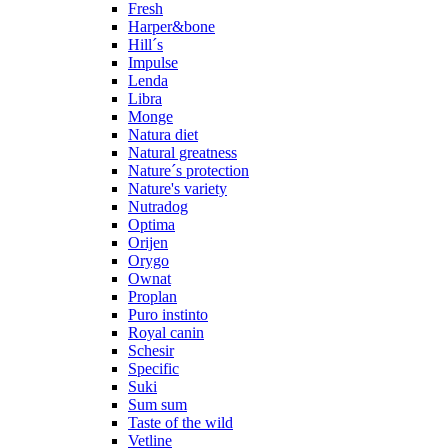
Fresh
Harper&bone
Hill´s
Impulse
Lenda
Libra
Monge
Natura diet
Natural greatness
Nature´s protection
Nature's variety
Nutradog
Optima
Orijen
Orygo
Ownat
Proplan
Puro instinto
Royal canin
Schesir
Specific
Suki
Sum sum
Taste of the wild
Vetline