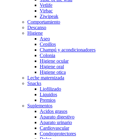
Vetlife
Virbac
Ziwipeak
Comportamiento
Descanso
Higiene
Aseo
Cepillos
Champú y acondicionadores
Colonia
Higiene ocular
Higiene oral
Higiene otica
Leche maternizada
Snacks
Liofilizado
Liquidos
Premios
Suplementos
Acidos grasos
Aparato digestivo
Aparato urinario
Cardiovascular
Condroprotectores