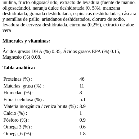
inulina, fructo-oligosacárido, extracto de levadura (fuente de manno-
oligosacárido), naranja dulce deshidratada (0. 5%), manzana
deshidratada, granada deshidratada, espinacas deshidratadas, cáscara
y semillas de psilio, arándanos deshidratados, cloruro de sodio,
levadura de cerveza deshidratada, cúrcuma (0,2%), extracto de aloe
vera
Minerales y vitaminas:
Ácidos grasos DHA (%) 0.35, Ácidos grasos EPA (%) 0.15,
Magnesio (%) 0.08,
Tabla analítica:
Proteínas (%) :
46
Materias_grasa (%) :
11
Humedad (%) :
8
Fibra / celulosa (%) :
5.1
Materia inorgánica / ceniza bruta (%) :
8.9
Calcio (%) :
1
Fósforo (%) :
0.9
Omega 3 (%) :
0.6
Omega_6 (%) :
1.8