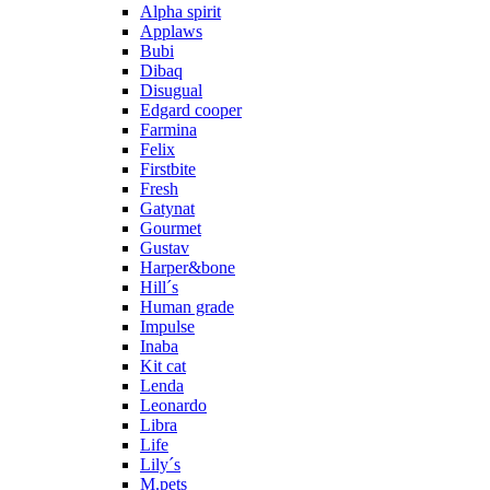
Alpha spirit
Applaws
Bubi
Dibaq
Disugual
Edgard cooper
Farmina
Felix
Firstbite
Fresh
Gatynat
Gourmet
Gustav
Harper&bone
Hill´s
Human grade
Impulse
Inaba
Kit cat
Lenda
Leonardo
Libra
Life
Lily´s
M.pets