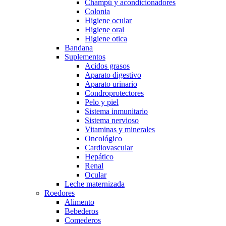
Champú y acondicionadores
Colonia
Higiene ocular
Higiene oral
Higiene otica
Bandana
Suplementos
Acidos grasos
Aparato digestivo
Aparato urinario
Condroprotectores
Pelo y piel
Sistema inmunitario
Sistema nervioso
Vitaminas y minerales
Oncológico
Cardiovascular
Hepático
Renal
Ocular
Leche maternizada
Roedores
Alimento
Bebederos
Comederos