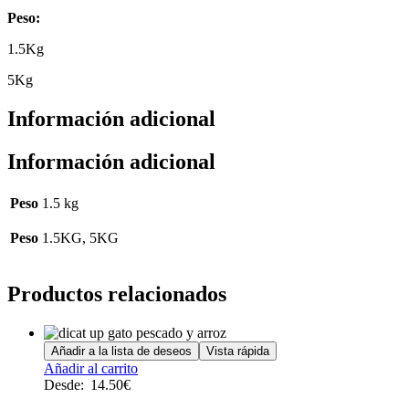
Peso:
1.5Kg
5Kg
Información adicional
Información adicional
Peso
1.5 kg
Peso
1.5KG, 5KG
Productos relacionados
Añadir a la lista de deseos
Vista rápida
Este
Añadir al carrito
producto
Desde:
14.50
€
tiene