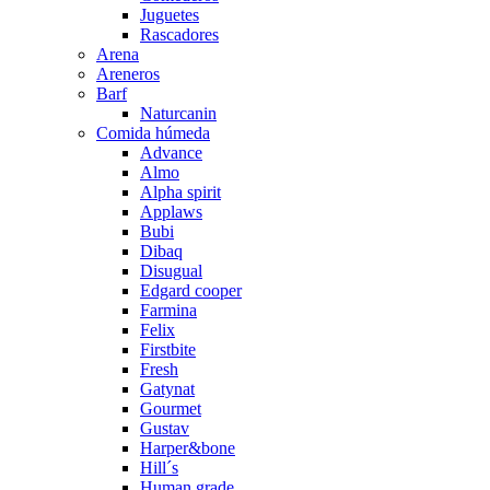
Juguetes
Rascadores
Arena
Areneros
Barf
Naturcanin
Comida húmeda
Advance
Almo
Alpha spirit
Applaws
Bubi
Dibaq
Disugual
Edgard cooper
Farmina
Felix
Firstbite
Fresh
Gatynat
Gourmet
Gustav
Harper&bone
Hill´s
Human grade