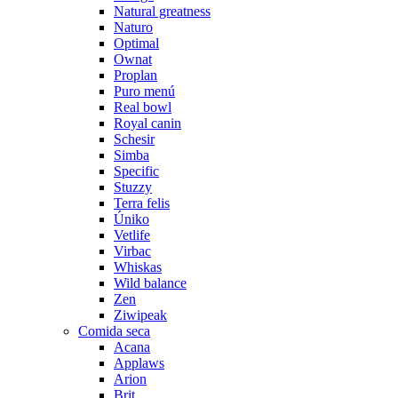
Natural greatness
Naturo
Optimal
Ownat
Proplan
Puro menú
Real bowl
Royal canin
Schesir
Simba
Specific
Stuzzy
Terra felis
Úniko
Vetlife
Virbac
Whiskas
Wild balance
Zen
Ziwipeak
Comida seca
Acana
Applaws
Arion
Brit