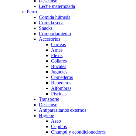
Descanso
Leche maternizada
Perro
Comida húmeda
Comida seca
Snacks
Comportamiento
Accesorios
Correas
Arnes
Flexis
Collares
Bozales
Juguetes
Comederos
Bebederos
Alfombras
Piscinas
Transporte
Descanso
Antiparasitarios externos
Higiene
Aseo
Cepillos
Champú y acondicionadores