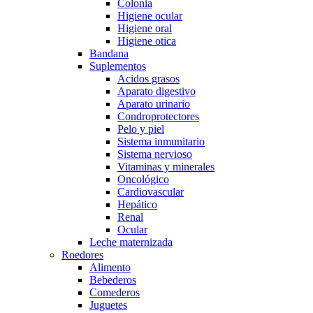
Colonia
Higiene ocular
Higiene oral
Higiene otica
Bandana
Suplementos
Acidos grasos
Aparato digestivo
Aparato urinario
Condroprotectores
Pelo y piel
Sistema inmunitario
Sistema nervioso
Vitaminas y minerales
Oncológico
Cardiovascular
Hepático
Renal
Ocular
Leche maternizada
Roedores
Alimento
Bebederos
Comederos
Juguetes