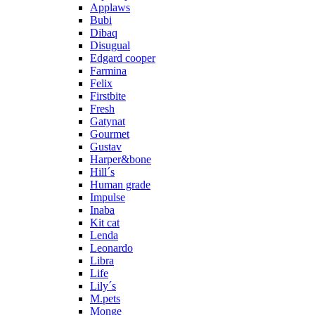
Applaws
Bubi
Dibaq
Disugual
Edgard cooper
Farmina
Felix
Firstbite
Fresh
Gatynat
Gourmet
Gustav
Harper&bone
Hill´s
Human grade
Impulse
Inaba
Kit cat
Lenda
Leonardo
Libra
Life
Lily´s
M.pets
Monge