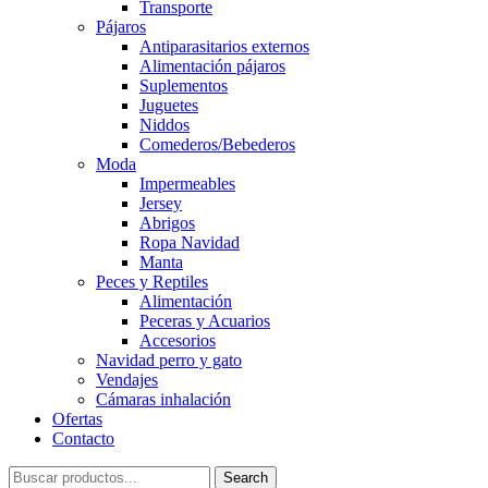
Transporte
Pájaros
Antiparasitarios externos
Alimentación pájaros
Suplementos
Juguetes
Niddos
Comederos/Bebederos
Moda
Impermeables
Jersey
Abrigos
Ropa Navidad
Manta
Peces y Reptiles
Alimentación
Peceras y Acuarios
Accesorios
Navidad perro y gato
Vendajes
Cámaras inhalación
Ofertas
Contacto
Search
Search