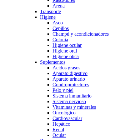
Rascadores
Arena
Transporte
Higiene
Aseo
Cepillos
Champú y acondicionadores
Colonia
Higiene ocular
Higiene oral
Higiene otica
Suplementos
Acidos grasos
Aparato digestivo
Aparato urinario
Condroprotectores
Pelo y piel
Sistema inmunitario
Sistema nervioso
Vitaminas y minerales
Oncológico
Cardiovascular
Hepático
Renal
Ocular