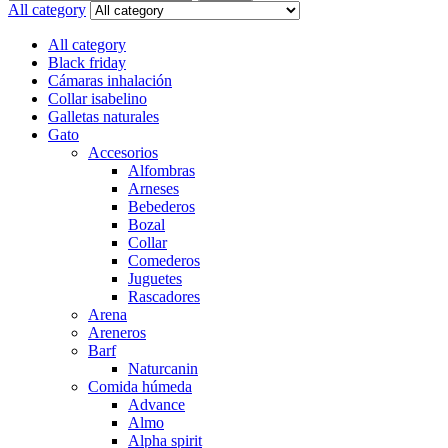
for:
All category
All category
Black friday
Cámaras inhalación
Collar isabelino
Galletas naturales
Gato
Accesorios
Alfombras
Arneses
Bebederos
Bozal
Collar
Comederos
Juguetes
Rascadores
Arena
Areneros
Barf
Naturcanin
Comida húmeda
Advance
Almo
Alpha spirit