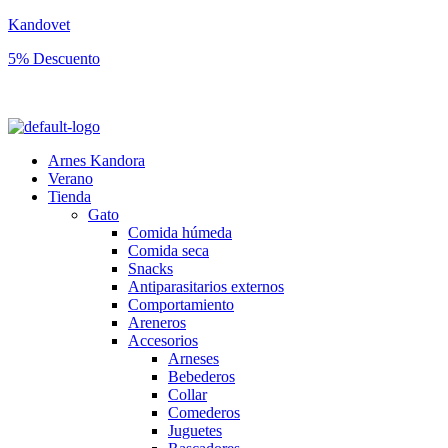
Kandovet
5% Descuento
Regístrate y consigue un código descuento del 5% en tu primera comp
Arnes Kandora
Verano
Tienda
Gato
Comida húmeda
Comida seca
Snacks
Antiparasitarios externos
Comportamiento
Areneros
Accesorios
Arneses
Bebederos
Collar
Comederos
Juguetes