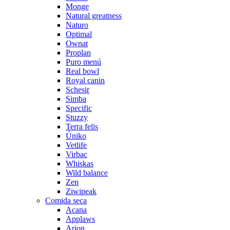
Monge
Natural greatness
Naturo
Optimal
Ownat
Proplan
Puro menú
Real bowl
Royal canin
Schesir
Simba
Specific
Stuzzy
Terra felis
Úniko
Vetlife
Virbac
Whiskas
Wild balance
Zen
Ziwipeak
Comida seca
Acana
Applaws
Arion