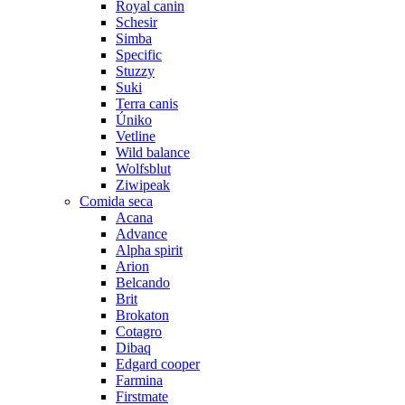
Royal canin
Schesir
Simba
Specific
Stuzzy
Suki
Terra canis
Úniko
Vetline
Wild balance
Wolfsblut
Ziwipeak
Comida seca
Acana
Advance
Alpha spirit
Arion
Belcando
Brit
Brokaton
Cotagro
Dibaq
Edgard cooper
Farmina
Firstmate