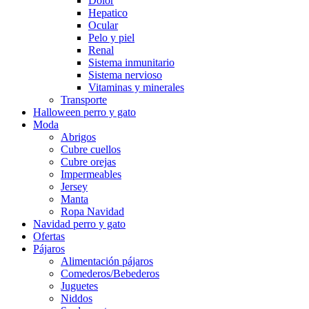
Dolor
Hepatico
Ocular
Pelo y piel
Renal
Sistema inmunitario
Sistema nervioso
Vitaminas y minerales
Transporte
Halloween perro y gato
Moda
Abrigos
Cubre cuellos
Cubre orejas
Impermeables
Jersey
Manta
Ropa Navidad
Navidad perro y gato
Ofertas
Pájaros
Alimentación pájaros
Comederos/Bebederos
Juguetes
Niddos