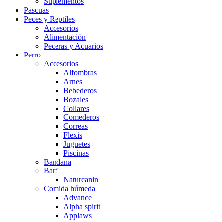
Suplementos
Pascuas
Peces y Reptiles
Accesorios
Alimentación
Peceras y Acuarios
Perro
Accesorios
Alfombras
Arnes
Bebederos
Bozales
Collares
Comederos
Correas
Flexis
Juguetes
Piscinas
Bandana
Barf
Naturcanin
Comida húmeda
Advance
Alpha spirit
Applaws