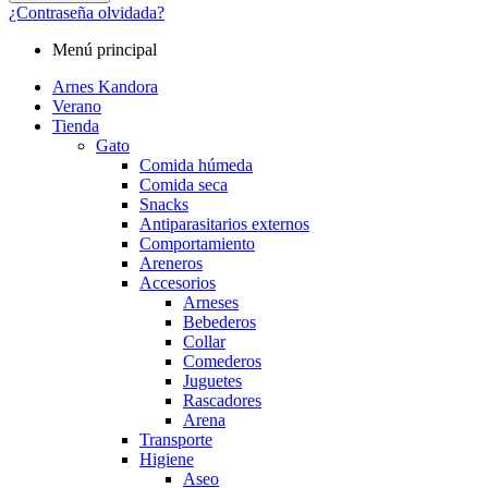
¿Contraseña olvidada?
Menú principal
Arnes Kandora
Verano
Tienda
Gato
Comida húmeda
Comida seca
Snacks
Antiparasitarios externos
Comportamiento
Areneros
Accesorios
Arneses
Bebederos
Collar
Comederos
Juguetes
Rascadores
Arena
Transporte
Higiene
Aseo