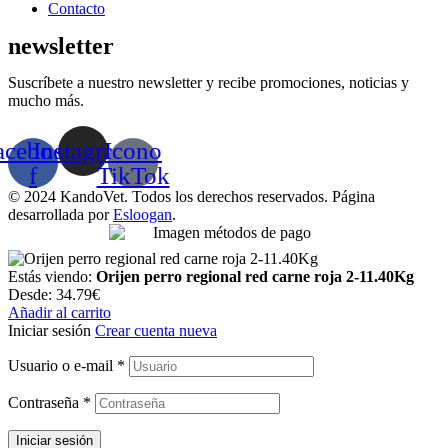
Contacto
newsletter
Suscríbete a nuestro newsletter y recibe promociones, noticias y
mucho más.
acebook-
Instagram
Icono
f
TikTok
© 2024 KandoVet. Todos los derechos reservados. Página
desarrollada por
Esloogan
.
Estás viendo:
Orijen perro regional red carne roja 2-11.40Kg
Desde:
34.79
€
Añadir al carrito
Iniciar sesión
Crear cuenta nueva
Usuario o e-mail
*
Contraseña
*
Iniciar sesión