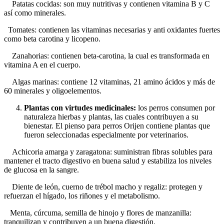
Patatas cocidas: son muy nutritivas y contienen vitamina B y C
así como minerales.
Tomates: contienen las vitaminas necesarias y anti oxidantes fuertes
como beta carotina y licopeno.
Zanahorias: contienen beta-carotina, la cual es transformada en
vitamina A en el cuerpo.
Algas marinas: contiene 12 vitaminas, 21 amino ácidos y más de
60 minerales y oligoelementos.
Plantas con virtudes medicinales:
los perros consumen por
naturaleza hierbas y plantas, las cuales contribuyen a su
bienestar. El pienso para perros Orijen contiene plantas que
fueron seleccionadas especialmente por veterinarios.
Achicoria amarga y zaragatona: suministran fibras solubles para
mantener el tracto digestivo en buena salud y estabiliza los niveles
de glucosa en la sangre.
Diente de león, cuerno de trébol macho y regaliz: protegen y
refuerzan el hígado, los riñones y el metabolismo.
Menta, cúrcuma, semilla de hinojo y flores de manzanilla:
tranquilizan y contribuyen a un buena digestión.