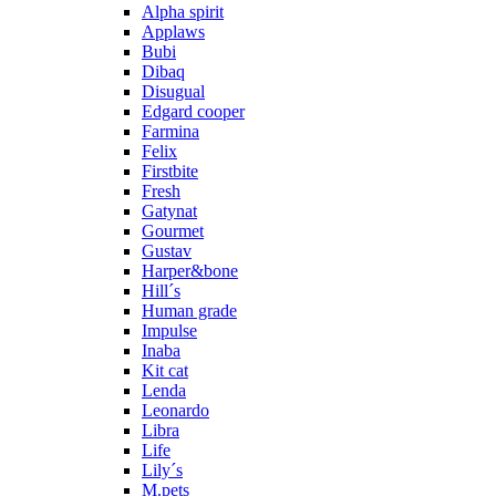
Alpha spirit
Applaws
Bubi
Dibaq
Disugual
Edgard cooper
Farmina
Felix
Firstbite
Fresh
Gatynat
Gourmet
Gustav
Harper&bone
Hill´s
Human grade
Impulse
Inaba
Kit cat
Lenda
Leonardo
Libra
Life
Lily´s
M.pets