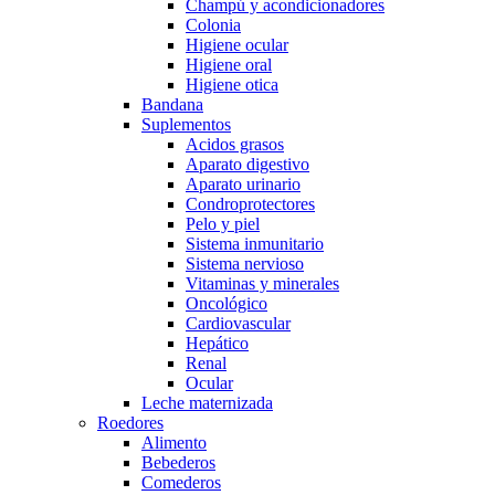
Champú y acondicionadores
Colonia
Higiene ocular
Higiene oral
Higiene otica
Bandana
Suplementos
Acidos grasos
Aparato digestivo
Aparato urinario
Condroprotectores
Pelo y piel
Sistema inmunitario
Sistema nervioso
Vitaminas y minerales
Oncológico
Cardiovascular
Hepático
Renal
Ocular
Leche maternizada
Roedores
Alimento
Bebederos
Comederos