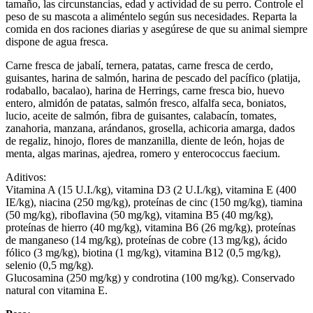
tamaño, las circunstancias, edad y actividad de su perro. Controle el
peso de su mascota a aliméntelo según sus necesidades. Reparta la
comida en dos raciones diarias y asegúrese de que su animal siempre
dispone de agua fresca.
Carne fresca de jabalí, ternera, patatas, carne fresca de cerdo,
guisantes, harina de salmón, harina de pescado del pacífico (platija,
rodaballo, bacalao), harina de Herrings, carne fresca bio, huevo
entero, almidón de patatas, salmón fresco, alfalfa seca, boniatos,
lucio, aceite de salmón, fibra de guisantes, calabacín, tomates,
zanahoria, manzana, arándanos, grosella, achicoria amarga, dados
de regaliz, hinojo, flores de manzanilla, diente de león, hojas de
menta, algas marinas, ajedrea, romero y enterococcus faecium.
Aditivos:
Vitamina A (15 U.I./kg), vitamina D3 (2 U.I./kg), vitamina E (400
IE/kg), niacina (250 mg/kg), proteínas de cinc (150 mg/kg), tiamina
(50 mg/kg), riboflavina (50 mg/kg), vitamina B5 (40 mg/kg),
proteínas de hierro (40 mg/kg), vitamina B6 (26 mg/kg), proteínas
de manganeso (14 mg/kg), proteínas de cobre (13 mg/kg), ácido
fólico (3 mg/kg), biotina (1 mg/kg), vitamina B12 (0,5 mg/kg),
selenio (0,5 mg/kg).
Glucosamina (250 mg/kg) y condrotina (100 mg/kg).
Conservado
natural con vitamina E.