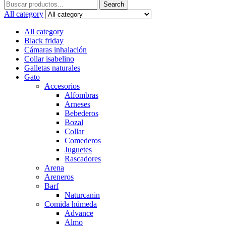
Search
Search
for:
All category
All category
Black friday
Cámaras inhalación
Collar isabelino
Galletas naturales
Gato
Accesorios
Alfombras
Arneses
Bebederos
Bozal
Collar
Comederos
Juguetes
Rascadores
Arena
Areneros
Barf
Naturcanin
Comida húmeda
Advance
Almo