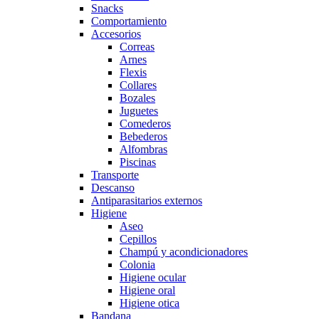
Snacks
Comportamiento
Accesorios
Correas
Arnes
Flexis
Collares
Bozales
Juguetes
Comederos
Bebederos
Alfombras
Piscinas
Transporte
Descanso
Antiparasitarios externos
Higiene
Aseo
Cepillos
Champú y acondicionadores
Colonia
Higiene ocular
Higiene oral
Higiene otica
Bandana