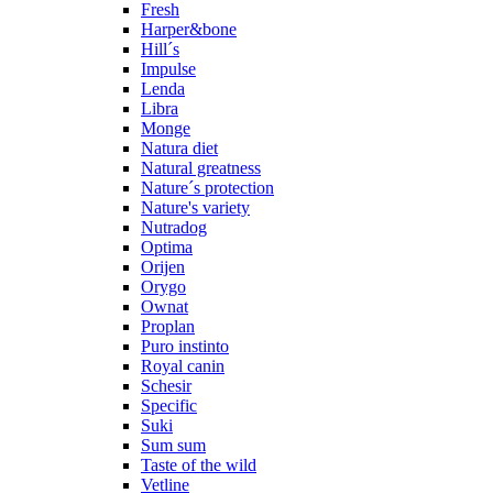
Fresh
Harper&bone
Hill´s
Impulse
Lenda
Libra
Monge
Natura diet
Natural greatness
Nature´s protection
Nature's variety
Nutradog
Optima
Orijen
Orygo
Ownat
Proplan
Puro instinto
Royal canin
Schesir
Specific
Suki
Sum sum
Taste of the wild
Vetline