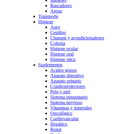
Juguetes
Rascadores
Arena
Transporte
Higiene
Aseo
Cepillos
Champú y acondicionadores
Colonia
Higiene ocular
Higiene oral
Higiene otica
Suplementos
Acidos grasos
Aparato digestivo
Aparato urinario
Condroprotectores
Pelo y piel
Sistema inmunitario
Sistema nervioso
Vitaminas y minerales
Oncológico
Cardiovascular
Hepático
Renal