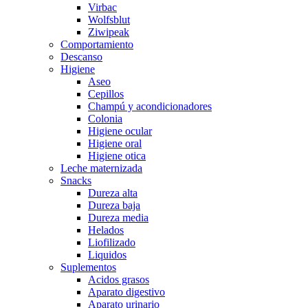
Virbac
Wolfsblut
Ziwipeak
Comportamiento
Descanso
Higiene
Aseo
Cepillos
Champú y acondicionadores
Colonia
Higiene ocular
Higiene oral
Higiene otica
Leche maternizada
Snacks
Dureza alta
Dureza baja
Dureza media
Helados
Liofilizado
Liquidos
Suplementos
Acidos grasos
Aparato digestivo
Aparato urinario