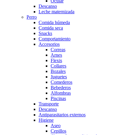
Ocular
Descanso
Leche maternizada
Perro
Comida húmeda
Comida seca
Snacks
Comportamiento
Accesorios
Correas
Arnes
Flexis
Collares
Bozales
Juguetes
Comederos
Bebederos
Alfombras
Piscinas
Transporte
Descanso
Antiparasitarios externos
Higiene
Aseo
Cepillos