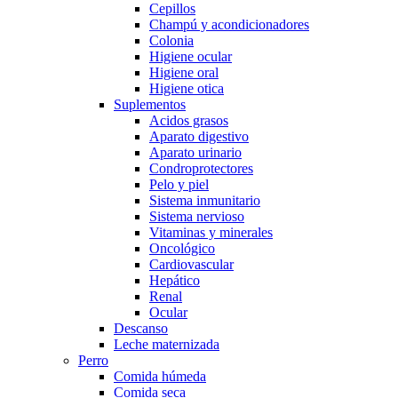
Cepillos
Champú y acondicionadores
Colonia
Higiene ocular
Higiene oral
Higiene otica
Suplementos
Acidos grasos
Aparato digestivo
Aparato urinario
Condroprotectores
Pelo y piel
Sistema inmunitario
Sistema nervioso
Vitaminas y minerales
Oncológico
Cardiovascular
Hepático
Renal
Ocular
Descanso
Leche maternizada
Perro
Comida húmeda
Comida seca