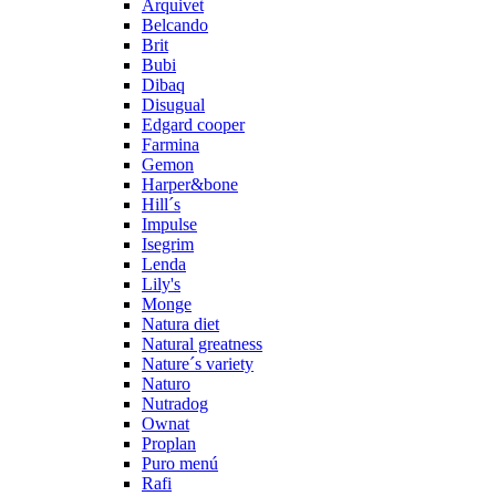
Arquivet
Belcando
Brit
Bubi
Dibaq
Disugual
Edgard cooper
Farmina
Gemon
Harper&bone
Hill´s
Impulse
Isegrim
Lenda
Lily's
Monge
Natura diet
Natural greatness
Nature´s variety
Naturo
Nutradog
Ownat
Proplan
Puro menú
Rafi