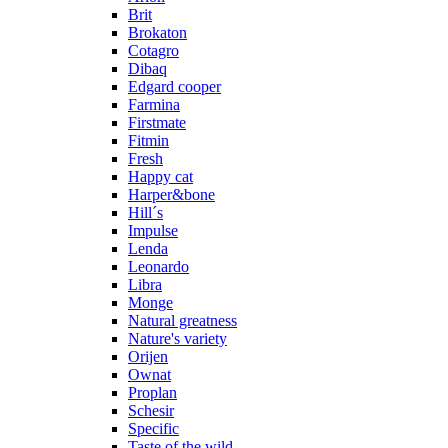
Brit
Brokaton
Cotagro
Dibaq
Edgard cooper
Farmina
Firstmate
Fitmin
Fresh
Happy cat
Harper&bone
Hill´s
Impulse
Lenda
Leonardo
Libra
Monge
Natural greatness
Nature's variety
Orijen
Ownat
Proplan
Schesir
Specific
Taste of the wild