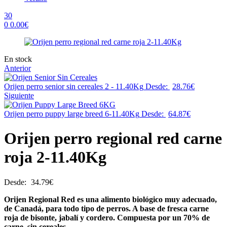
30
0
0.00
€
Menu
Availability:
En stock
Anterior
Orijen perro senior sin cereales 2 - 11.40Kg
Desde:
28.76
€
Siguiente
Orijen perro puppy large breed 6-11.40Kg
Desde:
64.87
€
Orijen perro regional red carne
roja 2-11.40Kg
Desde:
34.79
€
Orijen Regional Red es una alimento biológico muy adecuado,
de Canadá, para todo tipo de perros. A base de fresca carne
roja de bisonte, jabalí y cordero. Compuesta por un 70% de
carne, sin cereales