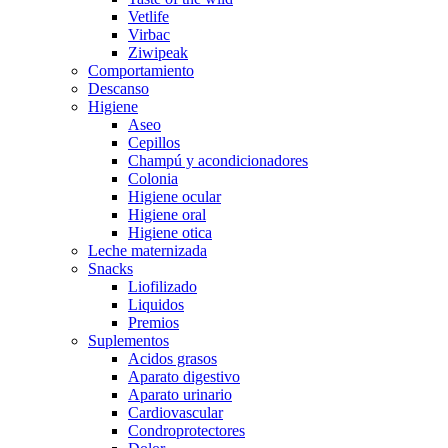
Vetlife
Virbac
Ziwipeak
Comportamiento
Descanso
Higiene
Aseo
Cepillos
Champú y acondicionadores
Colonia
Higiene ocular
Higiene oral
Higiene otica
Leche maternizada
Snacks
Liofilizado
Liquidos
Premios
Suplementos
Acidos grasos
Aparato digestivo
Aparato urinario
Cardiovascular
Condroprotectores