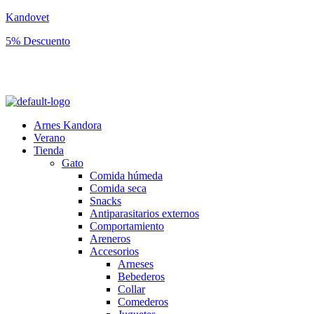
Kandovet
5% Descuento
Regístrate y consigue un código descuento del 5% en tu primera
compra.
Arnes Kandora
Verano
Tienda
Gato
Comida húmeda
Comida seca
Snacks
Antiparasitarios externos
Comportamiento
Areneros
Accesorios
Arneses
Bebederos
Collar
Comederos