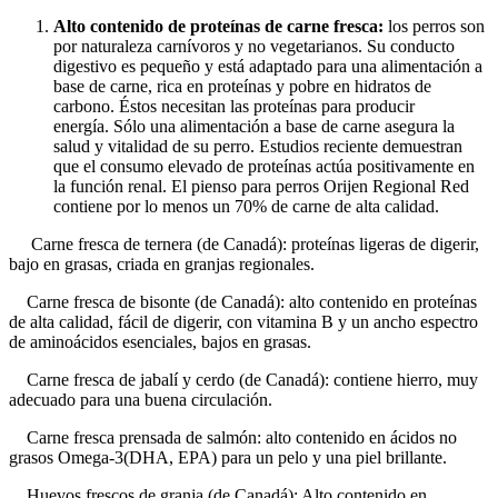
Alto contenido de proteínas de carne fresca:
los perros son
por naturaleza carnívoros y no vegetarianos. Su conducto
digestivo es pequeño y está adaptado para una alimentación a
base de carne, rica en proteínas y pobre en hidratos de
carbono. Éstos necesitan las proteínas para producir
energía.
Sólo una alimentación a base de carne asegura la
salud y vitalidad de su perro. Estudios reciente demuestran
que el consumo elevado de proteínas actúa positivamente en
la función renal. El pienso para perros Orijen Regional Red
contiene por lo menos un 70% de carne de alta calidad.
Carne fresca de ternera (de Canadá): proteínas ligeras de digerir,
bajo en grasas, criada en granjas regionales.
Carne fresca de bisonte (de Canadá): alto contenido en proteínas
de alta calidad, fácil de digerir, con vitamina B y un ancho espectro
de aminoácidos esenciales, bajos en grasas.
Carne fresca de jabalí y cerdo (de Canadá): contiene hierro, muy
adecuado para una buena circulación.
Carne fresca prensada de salmón: alto contenido en ácidos no
grasos Omega-3(DHA, EPA) para un pelo y una piel brillante.
Huevos frescos de granja (de Canadá): Alto contenido en