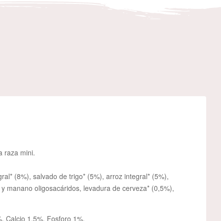
 raza mini.
al* (8%), salvado de trigo* (5%), arroz integral* (5%),
o y manano oligosacáridos, levadura de cerveza* (0,5%),
, Calcio 1,5%, Fosforo 1%.