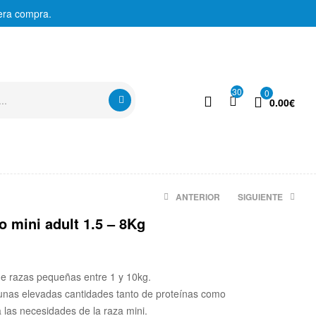
era compra.
30
0
0.00
€
ANTERIOR
SIGUIENTE
o mini adult 1.5 – 8Kg
10.60
€
13.40
€
de razas pequeñas entre 1 y 10kg.
unas elevadas cantidades tanto de proteínas como
 las necesidades de la raza mini.