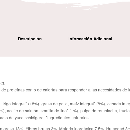
Descripción
Información Adicional
kg.
de proteínas como de calorías para responder a las necesidades de la
igo integral* (18%), grasa de pollo, maíz integral* (8%), cebada integr
%), aceite de salmón, semilla de lino* (1%), pulpa de remolacha, fruct
racto de yuca schidigera. *Ingredientes naturales.
en grasa 13%, Fibras brutas 3%, Materia inorgánica 7,5%, Humedad 8%