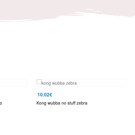
10.02
€
o
Kong wubba no stuff zebra