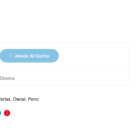
Añadir Al Carrito
e Deseos
fertas
,
Ownat
,
Perro
r
inkedin
Pinterest