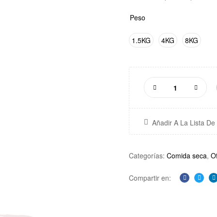
Peso
1.5KG
4KG
8KG
Añadir A La Lista D
Categorías:
Comida seca
,
O
Compartir en:
Facebook
Twitte
L