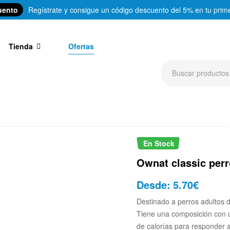
uento
Regístrate y consigue un código descuento del 5% en tu prim
Tienda
Ofertas
En Stock
Ownat classic perr
Desde:
5.70
€
Destinado a perros adultos 
Tiene una composición con 
de calorías para responder a