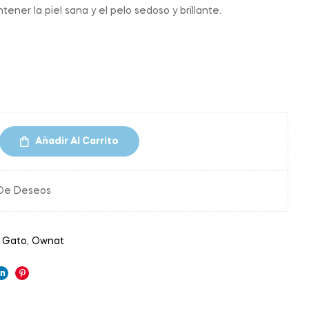
ner la piel sana y el pelo sedoso y brillante.
Añadir Al Carrito
 De Deseos
,
Gato
,
Ownat
ok
ter
Linkedin
Pinterest