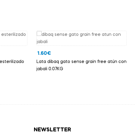
1.60
€
sterilizado
Lata dibaq gato sense grain free atún con
jabali 0.07KG
NEWSLETTER