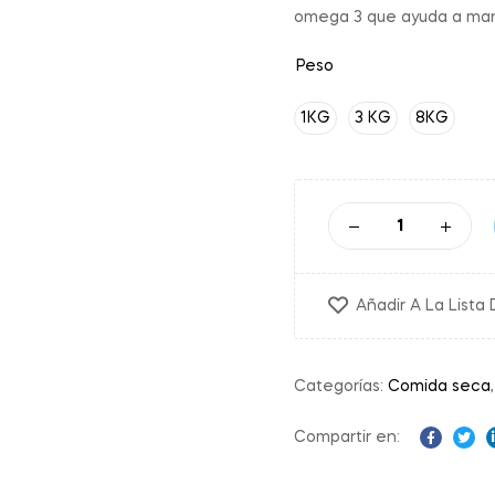
omega 3 que ayuda a mante
Peso
1KG
3 KG
8KG
Añadir A La Lista
Categorías:
Comida seca
Compartir en:
Facebo
Twit