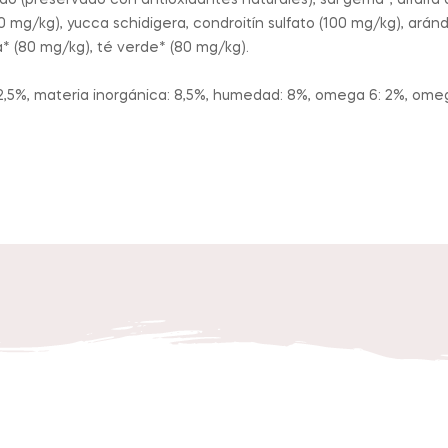
 (preservado con antioxidantes naturales), sal gema*, alfalfa d
mg/kg), yucca schidigera, condroitín sulfato (100 mg/kg), aránda
* (80 mg/kg), té verde* (80 mg/kg).
2,5%, materia inorgánica: 8,5%, humedad: 8%, omega 6: 2%, omega 3