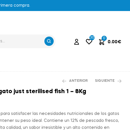
primera compra.
30
0
0.00
€
ANTERIOR
SIGUIENTE
ato just sterilised fish 1 – 8Kg
33.95
€
34.37
€
19.50
€
ara satisfacer las necesidades nutricionales de los gatos
antener su peso ideal. Contiene un 12% de pescado fresco,
a calidad, un sabor irresistible y un alto contenido en