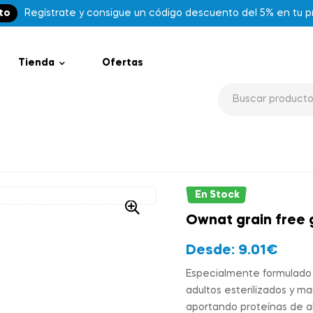
to
Regístrate y consigue un código descuento del 5% en tu 
Tienda
Ofertas
En Stock
Ownat grain free g
Desde:
9.01
€
Especialmente formulado p
adultos esterilizados y m
aportando proteínas de alt