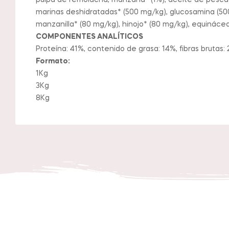
pulpa de remolacha, manzana* (1%), aceite de pescado
marinas deshidratadas* (500 mg/kg), glucosamina (500 
manzanilla* (80 mg/kg), hinojo* (80 mg/kg), equinácea
COMPONENTES ANALÍTICOS
Proteína: 41%, contenido de grasa: 14%, fibras brutas: 
Formato:
1Kg
3Kg
8Kg