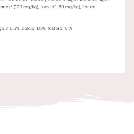
eshidratada*, fructo y manano oligosacáridos, algas
nos* (100 mg/kg), tomillo* (80 mg/kg), flor de
: 0,6%, calcio: 1,6%, fósforo: 1,1%.