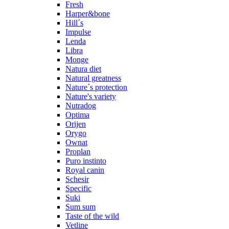
Fresh
Harper&bone
Hill´s
Impulse
Lenda
Libra
Monge
Natura diet
Natural greatness
Nature´s protection
Nature's variety
Nutradog
Optima
Orijen
Orygo
Ownat
Proplan
Puro instinto
Royal canin
Schesir
Specific
Suki
Sum sum
Taste of the wild
Vetline