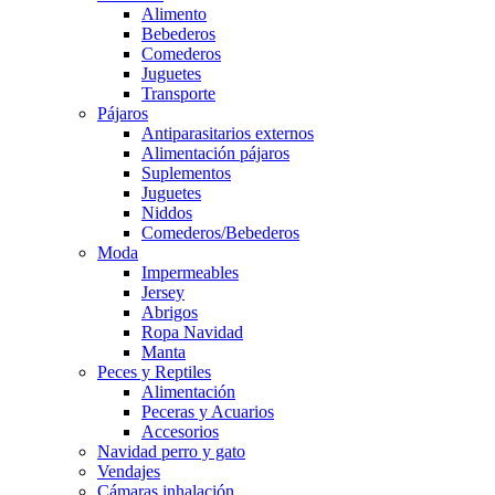
Alimento
Bebederos
Comederos
Juguetes
Transporte
Pájaros
Antiparasitarios externos
Alimentación pájaros
Suplementos
Juguetes
Niddos
Comederos/Bebederos
Moda
Impermeables
Jersey
Abrigos
Ropa Navidad
Manta
Peces y Reptiles
Alimentación
Peceras y Acuarios
Accesorios
Navidad perro y gato
Vendajes
Cámaras inhalación