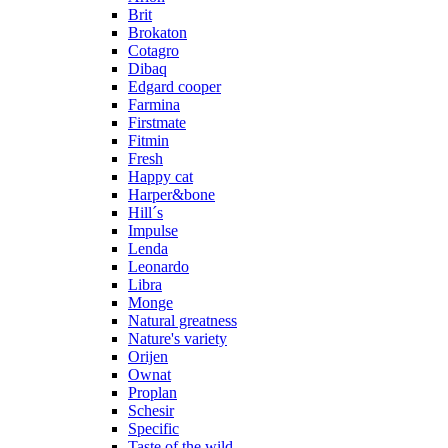
Brit
Brokaton
Cotagro
Dibaq
Edgard cooper
Farmina
Firstmate
Fitmin
Fresh
Happy cat
Harper&bone
Hill´s
Impulse
Lenda
Leonardo
Libra
Monge
Natural greatness
Nature's variety
Orijen
Ownat
Proplan
Schesir
Specific
Taste of the wild