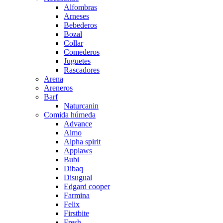
Alfombras
Arneses
Bebederos
Bozal
Collar
Comederos
Juguetes
Rascadores
Arena
Areneros
Barf
Naturcanin
Comida húmeda
Advance
Almo
Alpha spirit
Applaws
Bubi
Dibaq
Disugual
Edgard cooper
Farmina
Felix
Firstbite
Fresh