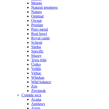
Monge
Natural greatness
Naturo
Optimal
Ownat
Proplan
Puro menú
Real bowl
Royal canin
Schesir
Simba
Specific
Stuzzy
Terra felis
Úniko
Vetlife
Virbac
Whiskas
Wild balance
Zen
Ziwipeak
Comida seca
Acana
Applaws
Arion