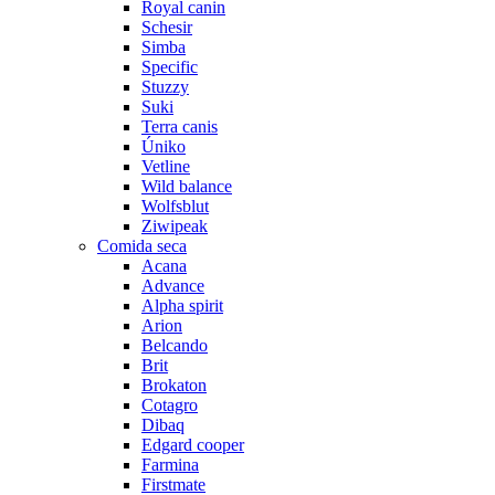
Royal canin
Schesir
Simba
Specific
Stuzzy
Suki
Terra canis
Úniko
Vetline
Wild balance
Wolfsblut
Ziwipeak
Comida seca
Acana
Advance
Alpha spirit
Arion
Belcando
Brit
Brokaton
Cotagro
Dibaq
Edgard cooper
Farmina
Firstmate