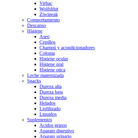
Virbac
Wolfsblut
Ziwipeak
Comportamiento
Descanso
Higiene
Aseo
Cepillos
Champú y acondicionadores
Colonia
Higiene ocular
Higiene oral
Higiene otica
Leche maternizada
Snacks
Dureza alta
Dureza baja
Dureza media
Helados
Liofilizado
Liquidos
Suplementos
Acidos grasos
Aparato digestivo
Aparato urinario