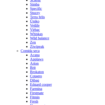
Schesir
Simba
Specific
Stuzzy
Terra felis
Úniko
Vetlife
Virbac
Whiskas
Wild balance
Zen
Ziwipeak
Comida seca
Acana
Applaws
Arion
Brit
Brokaton
Cotagro
Dibaq
Edgard cooper
Farmina
Firstmate
Fitmin
Fresh