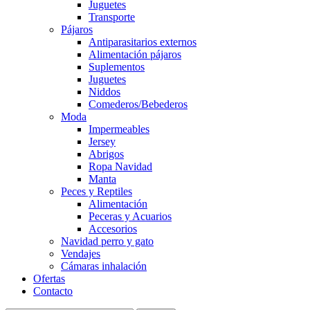
Juguetes
Transporte
Pájaros
Antiparasitarios externos
Alimentación pájaros
Suplementos
Juguetes
Niddos
Comederos/Bebederos
Moda
Impermeables
Jersey
Abrigos
Ropa Navidad
Manta
Peces y Reptiles
Alimentación
Peceras y Acuarios
Accesorios
Navidad perro y gato
Vendajes
Cámaras inhalación
Ofertas
Contacto