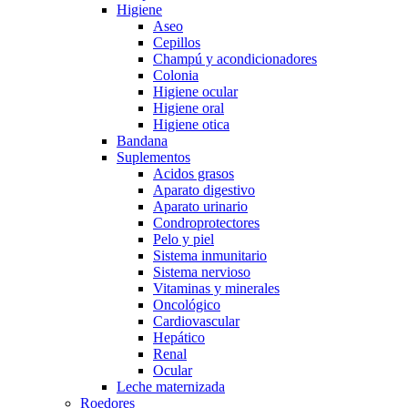
Higiene
Aseo
Cepillos
Champú y acondicionadores
Colonia
Higiene ocular
Higiene oral
Higiene otica
Bandana
Suplementos
Acidos grasos
Aparato digestivo
Aparato urinario
Condroprotectores
Pelo y piel
Sistema inmunitario
Sistema nervioso
Vitaminas y minerales
Oncológico
Cardiovascular
Hepático
Renal
Ocular
Leche maternizada
Roedores