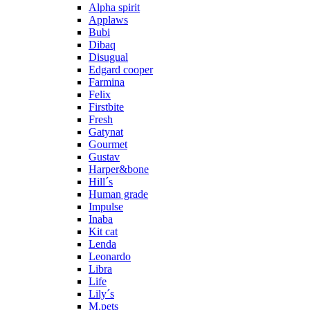
Alpha spirit
Applaws
Bubi
Dibaq
Disugual
Edgard cooper
Farmina
Felix
Firstbite
Fresh
Gatynat
Gourmet
Gustav
Harper&bone
Hill´s
Human grade
Impulse
Inaba
Kit cat
Lenda
Leonardo
Libra
Life
Lily´s
M.pets