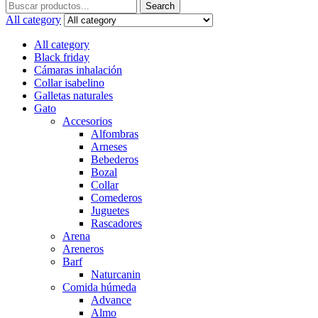
Search
Search
for:
All category
All category
Black friday
Cámaras inhalación
Collar isabelino
Galletas naturales
Gato
Accesorios
Alfombras
Arneses
Bebederos
Bozal
Collar
Comederos
Juguetes
Rascadores
Arena
Areneros
Barf
Naturcanin
Comida húmeda
Advance
Almo