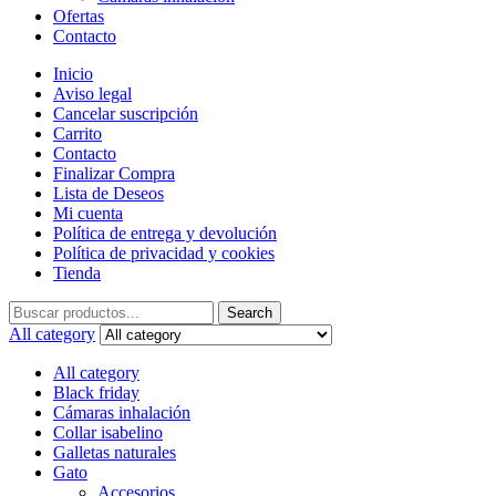
Ofertas
Contacto
Inicio
Aviso legal
Cancelar suscripción
Carrito
Contacto
Finalizar Compra
Lista de Deseos
Mi cuenta
Política de entrega y devolución
Política de privacidad y cookies
Tienda
Search
Search
for:
All category
All category
Black friday
Cámaras inhalación
Collar isabelino
Galletas naturales
Gato
Accesorios