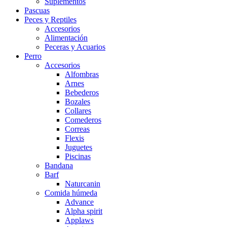
Suplementos
Pascuas
Peces y Reptiles
Accesorios
Alimentación
Peceras y Acuarios
Perro
Accesorios
Alfombras
Arnes
Bebederos
Bozales
Collares
Comederos
Correas
Flexis
Juguetes
Piscinas
Bandana
Barf
Naturcanin
Comida húmeda
Advance
Alpha spirit
Applaws