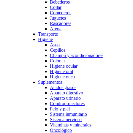
Bebederos
Collar
Comederos
Juguetes
Rascadores
Arena
Transporte
Higiene
Aseo
Cepillos
Champú y acondicionadores
Colonia
Higiene ocular
Higiene oral
Higiene otica
Suplementos
Acidos grasos
Aparato digestivo
Aparato urinario
Condroprotectores
Pelo y piel
Sistema inmunitario
Sistema nervioso
Vitaminas y minerales
Oncológico