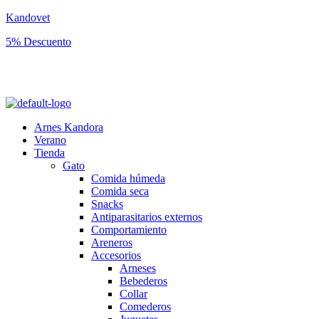
Kandovet
5% Descuento
Regístrate y consigue un código descuento del 5% en tu primera
compra.
Arnes Kandora
Verano
Tienda
Gato
Comida húmeda
Comida seca
Snacks
Antiparasitarios externos
Comportamiento
Areneros
Accesorios
Arneses
Bebederos
Collar
Comederos