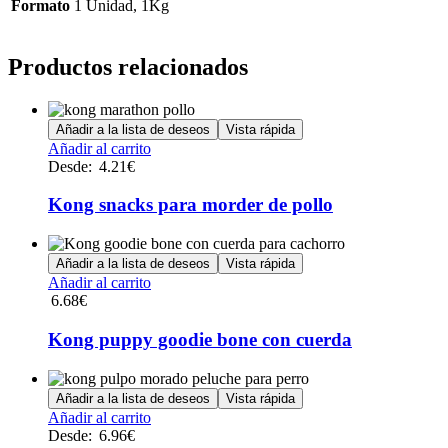
Formato
1 Unidad, 1Kg
Productos relacionados
Añadir a la lista de deseos
Vista rápida
Este
Añadir al carrito
producto
Desde:
4.21
€
tiene
múltiples
Kong snacks para morder de pollo
variantes.
Las
opciones
Añadir a la lista de deseos
Vista rápida
se
Añadir al carrito
pueden
6.68
€
elegir
en
Kong puppy goodie bone con cuerda
la
página
de
Añadir a la lista de deseos
Vista rápida
producto
Este
Añadir al carrito
producto
Desde:
6.96
€