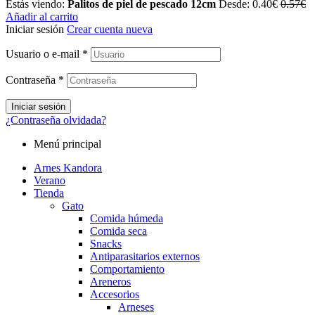
Estás viendo:
Palitos de piel de pescado 12cm
Desde:
0.40
€
0.57
€
Añadir al carrito
Iniciar sesión
Crear cuenta nueva
Usuario o e-mail
*
Contraseña
*
Iniciar sesión
¿Contraseña olvidada?
Menú principal
Arnes Kandora
Verano
Tienda
Gato
Comida húmeda
Comida seca
Snacks
Antiparasitarios externos
Comportamiento
Areneros
Accesorios
Arneses