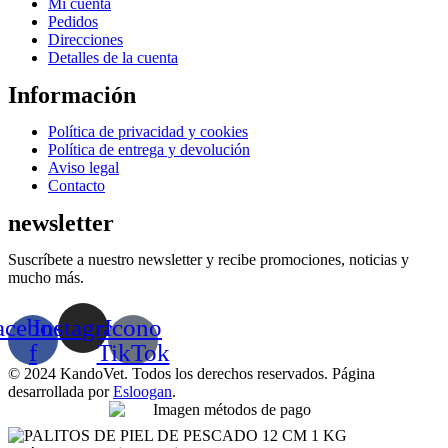
Menú
Mi cuenta
Pedidos
Direcciones
Detalles de la cuenta
Información
Menú
Política de privacidad y cookies
Política de entrega y devolución
Aviso legal
Contacto
newsletter
Suscríbete a nuestro newsletter y recibe promociones, noticias y
mucho más.
acebook-
Instagram
Icono
f
TikTok
© 2024 KandoVet. Todos los derechos reservados. Página
desarrollada por
Esloogan
.