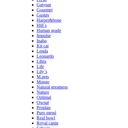
Gatynat
Gourmet
Gustav
Harper&bone
Hill´s
Human grade
Impulse
Inaba
Kit cat
Lenda
Leonardo
Libra
Life
Lily´s
M.pets
Monge
Natural greatness
Naturo
Optimal
Ownat
Proplan
Puro menú
Real bowl
Royal canin