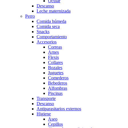
Ocular
Descanso
Leche maternizada
Perro
Comida húmeda
Comida seca
Snacks
Comportamiento
Accesorios
Correas
Arnes
Flexis
Collares
Bozales
Juguetes
Comederos
Bebederos
Alfombras
Piscinas
Transporte
Descanso
Antiparasitarios externos
Higiene
Aseo
Cepillos