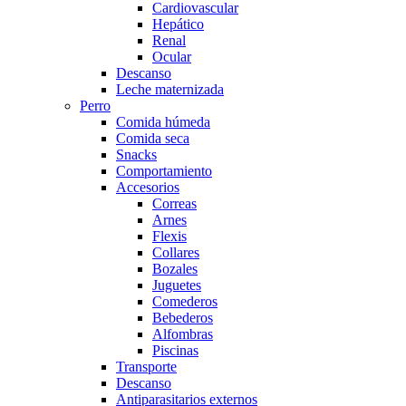
Cardiovascular
Hepático
Renal
Ocular
Descanso
Leche maternizada
Perro
Comida húmeda
Comida seca
Snacks
Comportamiento
Accesorios
Correas
Arnes
Flexis
Collares
Bozales
Juguetes
Comederos
Bebederos
Alfombras
Piscinas
Transporte
Descanso
Antiparasitarios externos