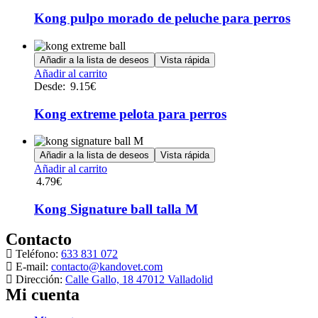
tiene
múltiples
Kong pulpo morado de peluche para perros
variantes.
Las
opciones
Añadir a la lista de deseos
Vista rápida
se
Este
Añadir al carrito
pueden
producto
Desde:
9.15
€
elegir
tiene
en
múltiples
Kong extreme pelota para perros
la
variantes.
página
Las
de
opciones
Añadir a la lista de deseos
Vista rápida
producto
se
Añadir al carrito
pueden
4.79
€
elegir
en
Kong Signature ball talla M
la
página
Contacto
de
producto
Teléfono:
633 831 072
E-mail:
contacto@kandovet.com
Dirección:
Calle Gallo, 18 47012 Valladolid
Mi cuenta