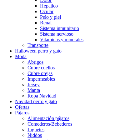
Dolor
Hepatico
Ocular
Pelo y piel
Renal
Sistema inmunitario
Sistema nervioso
Vitaminas y minerales
Transporte
Halloween perro y gato
Moda
Abrigos
Cubre cuellos
Cubre orejas
Impermeables
Jersey
Manta
Ropa Navidad
Navidad perro y gato
Ofertas
Pájaros
Alimentación pájaros
Comederos/Bebederos
Juguetes
Niddos