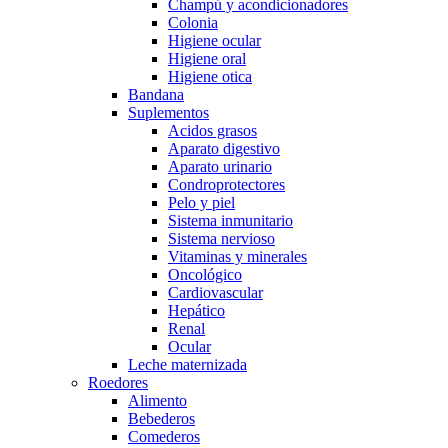
Champú y acondicionadores
Colonia
Higiene ocular
Higiene oral
Higiene otica
Bandana
Suplementos
Acidos grasos
Aparato digestivo
Aparato urinario
Condroprotectores
Pelo y piel
Sistema inmunitario
Sistema nervioso
Vitaminas y minerales
Oncológico
Cardiovascular
Hepático
Renal
Ocular
Leche maternizada
Roedores
Alimento
Bebederos
Comederos