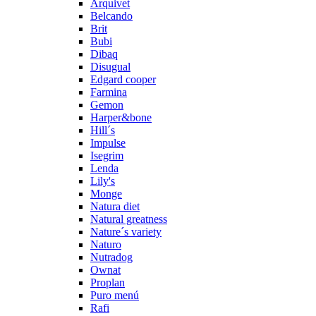
Arquivet
Belcando
Brit
Bubi
Dibaq
Disugual
Edgard cooper
Farmina
Gemon
Harper&bone
Hill´s
Impulse
Isegrim
Lenda
Lily's
Monge
Natura diet
Natural greatness
Nature´s variety
Naturo
Nutradog
Ownat
Proplan
Puro menú
Rafi