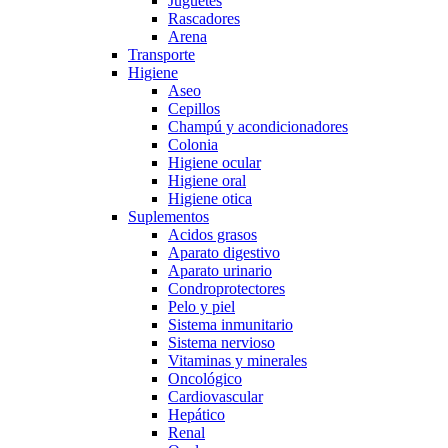
Juguetes
Rascadores
Arena
Transporte
Higiene
Aseo
Cepillos
Champú y acondicionadores
Colonia
Higiene ocular
Higiene oral
Higiene otica
Suplementos
Acidos grasos
Aparato digestivo
Aparato urinario
Condroprotectores
Pelo y piel
Sistema inmunitario
Sistema nervioso
Vitaminas y minerales
Oncológico
Cardiovascular
Hepático
Renal