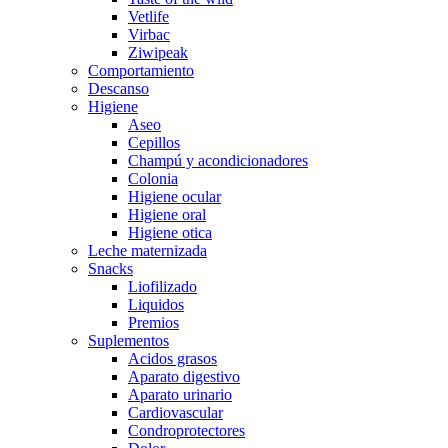
Vetlife
Virbac
Ziwipeak
Comportamiento
Descanso
Higiene
Aseo
Cepillos
Champú y acondicionadores
Colonia
Higiene ocular
Higiene oral
Higiene otica
Leche maternizada
Snacks
Liofilizado
Liquidos
Premios
Suplementos
Acidos grasos
Aparato digestivo
Aparato urinario
Cardiovascular
Condroprotectores