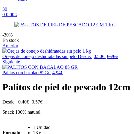
30
0
0.00
€
Menu
-30%
Availability:
En stock
Anterior
Orejas de conejo deshidratadas sin pelo
Desde:
0.50
€
0.70
€
Siguiente
Palitos con bacalao 85Gr
4.94
€
Palitos de piel de pescado 12cm
Desde:
0.40
€
0.57
€
Snack 100% natural
1 Unidad
Formato
1Kg