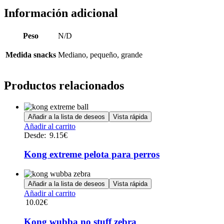
Información adicional
Peso
N/D
Medida snacks
Mediano, pequeño, grande
Productos relacionados
Añadir a la lista de deseos
Vista rápida
Este
Añadir al carrito
producto
Desde:
9.15
€
tiene
múltiples
Kong extreme pelota para perros
variantes.
Las
opciones
Añadir a la lista de deseos
Vista rápida
se
Añadir al carrito
pueden
10.02
€
elegir
en
Kong wubba no stuff zebra