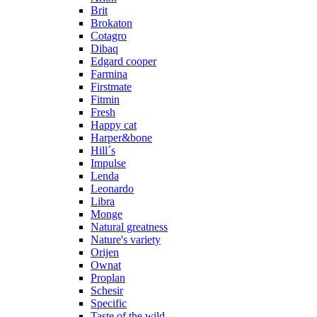
Brit
Brokaton
Cotagro
Dibaq
Edgard cooper
Farmina
Firstmate
Fitmin
Fresh
Happy cat
Harper&bone
Hill´s
Impulse
Lenda
Leonardo
Libra
Monge
Natural greatness
Nature's variety
Orijen
Ownat
Proplan
Schesir
Specific
Taste of the wild