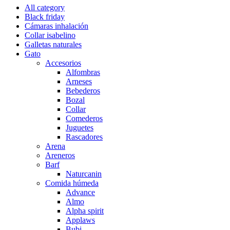
All category
Black friday
Cámaras inhalación
Collar isabelino
Galletas naturales
Gato
Accesorios
Alfombras
Arneses
Bebederos
Bozal
Collar
Comederos
Juguetes
Rascadores
Arena
Areneros
Barf
Naturcanin
Comida húmeda
Advance
Almo
Alpha spirit
Applaws
Bubi