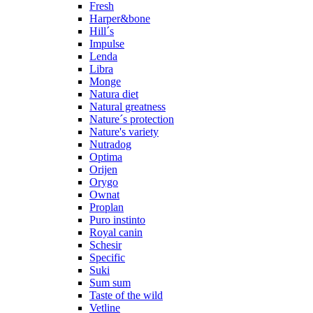
Fresh
Harper&bone
Hill´s
Impulse
Lenda
Libra
Monge
Natura diet
Natural greatness
Nature´s protection
Nature's variety
Nutradog
Optima
Orijen
Orygo
Ownat
Proplan
Puro instinto
Royal canin
Schesir
Specific
Suki
Sum sum
Taste of the wild
Vetline