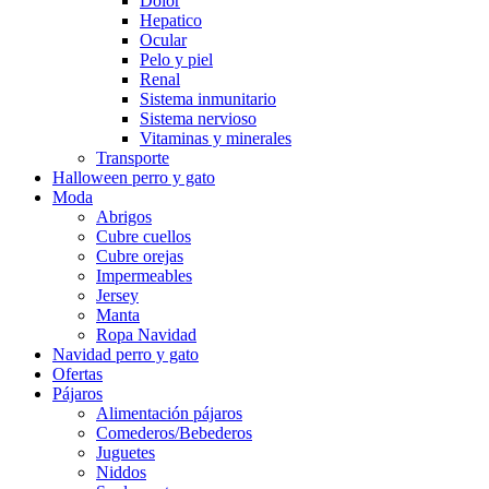
Dolor
Hepatico
Ocular
Pelo y piel
Renal
Sistema inmunitario
Sistema nervioso
Vitaminas y minerales
Transporte
Halloween perro y gato
Moda
Abrigos
Cubre cuellos
Cubre orejas
Impermeables
Jersey
Manta
Ropa Navidad
Navidad perro y gato
Ofertas
Pájaros
Alimentación pájaros
Comederos/Bebederos
Juguetes
Niddos