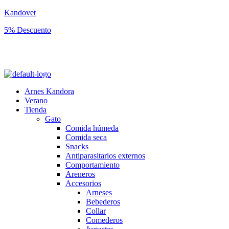
Kandovet
5% Descuento
Regístrate y consigue un código descuento del 5% en tu primera
compra.
Arnes Kandora
Verano
Tienda
Gato
Comida húmeda
Comida seca
Snacks
Antiparasitarios externos
Comportamiento
Areneros
Accesorios
Arneses
Bebederos
Collar
Comederos