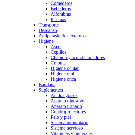
Comederos
Bebederos
Alfombras
Piscinas
Transporte
Descanso
Antiparasitarios externos
Higiene
Aseo
Cepillos
Champú y acondicionadores
Colonia
Higiene ocular
Higiene oral
Higiene otica
Bandana
Suplementos
Acidos grasos
Aparato digestivo
Aparato urinario
Condroprotectores
Pelo y piel
Sistema inmunitario
Sistema nervioso
Vitaminas y minerales