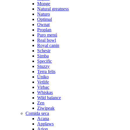
Monge
Natural greatness
Naturo
Optimal
Ownat
Proplan
Puro menú
Real bowl
Royal canin
Schesir
Simba
Specific
Stuzzy
Terra felis
Úniko
Vetlife
Virbac
Whiskas
Wild balance
Zen
Ziwipeak
Comida seca
Acana
Applaws
Arion