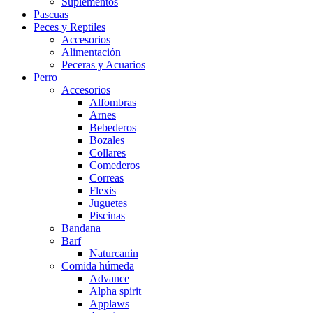
Suplementos
Pascuas
Peces y Reptiles
Accesorios
Alimentación
Peceras y Acuarios
Perro
Accesorios
Alfombras
Arnes
Bebederos
Bozales
Collares
Comederos
Correas
Flexis
Juguetes
Piscinas
Bandana
Barf
Naturcanin
Comida húmeda
Advance
Alpha spirit
Applaws