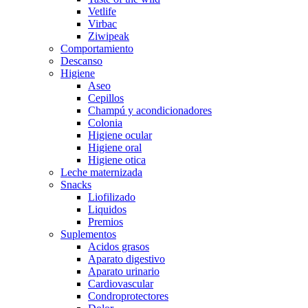
Vetlife
Virbac
Ziwipeak
Comportamiento
Descanso
Higiene
Aseo
Cepillos
Champú y acondicionadores
Colonia
Higiene ocular
Higiene oral
Higiene otica
Leche maternizada
Snacks
Liofilizado
Liquidos
Premios
Suplementos
Acidos grasos
Aparato digestivo
Aparato urinario
Cardiovascular
Condroprotectores