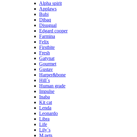
Alpha spirit
Applaws
Bubi
Dibaq
Disugual
Edgard cooper
Farmina
Felix
Firstbite
Fresh
Gatynat
Gourmet
Gustav
Harper&bone
Hill´s
Human grade
Impulse
Inaba
Kit cat
Lenda
Leonardo
Libra
Life
Lily´s
M.pets