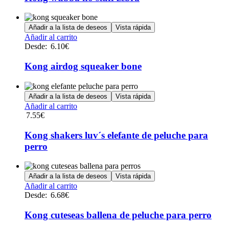
la
página
de
Añadir a la lista de deseos
Vista rápida
producto
Este
Añadir al carrito
producto
Desde:
6.10
€
tiene
múltiples
Kong airdog squeaker bone
variantes.
Las
opciones
Añadir a la lista de deseos
Vista rápida
se
Añadir al carrito
pueden
7.55
€
elegir
en
Kong shakers luv´s elefante de peluche para
la
perro
página
de
producto
Añadir a la lista de deseos
Vista rápida
Este
Añadir al carrito
producto
Desde:
6.68
€
tiene
múltiples
Kong cuteseas ballena de peluche para perro
variantes.