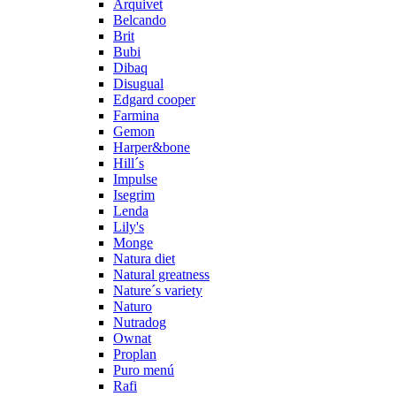
Arquivet
Belcando
Brit
Bubi
Dibaq
Disugual
Edgard cooper
Farmina
Gemon
Harper&bone
Hill´s
Impulse
Isegrim
Lenda
Lily's
Monge
Natura diet
Natural greatness
Nature´s variety
Naturo
Nutradog
Ownat
Proplan
Puro menú
Rafi