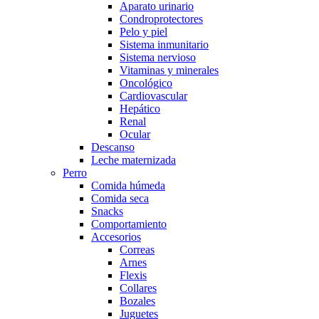
Aparato urinario
Condroprotectores
Pelo y piel
Sistema inmunitario
Sistema nervioso
Vitaminas y minerales
Oncológico
Cardiovascular
Hepático
Renal
Ocular
Descanso
Leche maternizada
Perro
Comida húmeda
Comida seca
Snacks
Comportamiento
Accesorios
Correas
Arnes
Flexis
Collares
Bozales
Juguetes