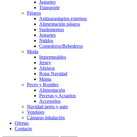
Juguetes
Transporte
Pájaros
Antiparasitarios externos
Alimentación pájaros
Suplementos
Juguetes
Niddos
Comederos/Bebederos
Moda
Impermeables
Jersey
Abrigos
Ropa Navidad
Manta
Peces y Reptiles
Alimentación
Peceras y Acuarios
Accesorios
Navidad perro y gato
Vendajes
Cámaras inhalación
Ofertas
Contacto