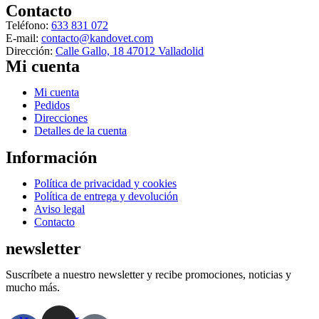
Las
Contacto
opciones
Teléfono:
633 831 072
se
E-mail:
contacto@kandovet.com
pueden
Dirección:
Calle Gallo, 18 47012 Valladolid
elegir
Mi cuenta
en
la
Menú
Mi cuenta
página
Pedidos
de
Direcciones
producto
Detalles de la cuenta
Información
Menú
Política de privacidad y cookies
Política de entrega y devolución
Aviso legal
Contacto
newsletter
Suscríbete a nuestro newsletter y recibe promociones, noticias y
mucho más.