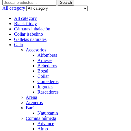
Search
Search
for:
All category
All category
Black friday
Cámaras inhalación
Collar isabelino
Galletas naturales
Gato
Accesorios
Alfombras
Arneses
Bebederos
Bozal
Collar
Comederos
Juguetes
Rascadores
Arena
Areneros
Barf
Naturcanin
Comida húmeda
Advance
Almo