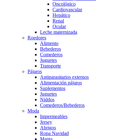
Oncológico
Cardiovascular
Hepático
Renal
Ocular
Leche maternizada
Roedores
Alimento
Bebederos
Comederos
Juguetes
Transporte
Pájaros
Antiparasitarios externos
Alimentación pájaros
Suplementos
Juguetes
Niddos
Comederos/Bebederos
Moda
Impermeables
Jersey
Abrigos
Ropa Navidad
Manta