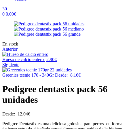
30
0
0.00
€
Menu
Availability:
En stock
Anterior
Hueso de calcio entero
2.90
€
Siguiente
Greenies teenie 170 - 340Gr
Desde:
8.16
€
Pedigree dentastix pack 56
unidades
Desde:
12.04
€
Pedigree Dentastix es una deliciosa golosina para perros en forma
de barra estriada, diseñada especialmente para cuidar de la higiene