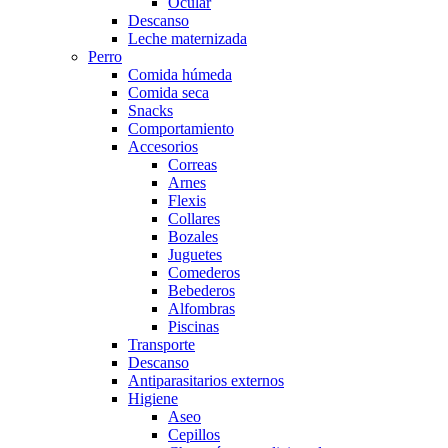
Ocular
Descanso
Leche maternizada
Perro
Comida húmeda
Comida seca
Snacks
Comportamiento
Accesorios
Correas
Arnes
Flexis
Collares
Bozales
Juguetes
Comederos
Bebederos
Alfombras
Piscinas
Transporte
Descanso
Antiparasitarios externos
Higiene
Aseo
Cepillos