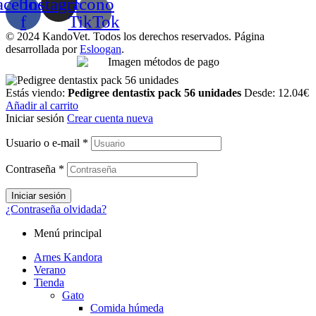
acebook-
Instagram
Icono
f
TikTok
© 2024 KandoVet. Todos los derechos reservados. Página
desarrollada por
Esloogan
.
Estás viendo:
Pedigree dentastix pack 56 unidades
Desde:
12.04
€
Añadir al carrito
Iniciar sesión
Crear cuenta nueva
Usuario o e-mail
*
Contraseña
*
Iniciar sesión
¿Contraseña olvidada?
Menú principal
Arnes Kandora
Verano
Tienda
Gato
Comida húmeda