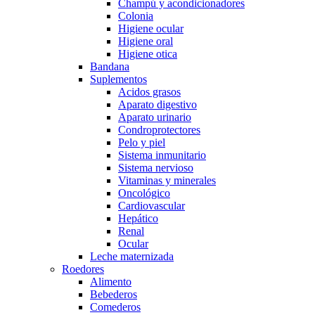
Champú y acondicionadores
Colonia
Higiene ocular
Higiene oral
Higiene otica
Bandana
Suplementos
Acidos grasos
Aparato digestivo
Aparato urinario
Condroprotectores
Pelo y piel
Sistema inmunitario
Sistema nervioso
Vitaminas y minerales
Oncológico
Cardiovascular
Hepático
Renal
Ocular
Leche maternizada
Roedores
Alimento
Bebederos
Comederos