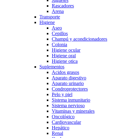
Juguetes
Rascadores
Arena
Transporte
Higiene
Aseo
Cepillos
Champú y acondicionadores
Colonia
Higiene ocular
Higiene oral
Higiene otica
Suplementos
Acidos grasos
Aparato digestivo
Aparato urinario
Condroprotectores
Pelo y piel
Sistema inmunitario
Sistema nervioso
Vitaminas y minerales
Oncológico
Cardiovascular
Hepático
Renal