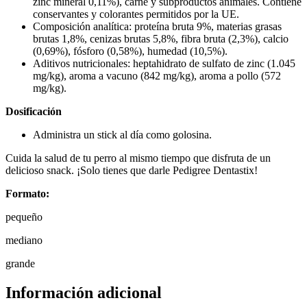
zinc mineral 0,11%), carne y subproductos animales. Contiene
conservantes y colorantes permitidos por la UE.
Composición analítica: proteína bruta 9%, materias grasas
brutas 1,8%, cenizas brutas 5,8%, fibra bruta (2,3%), calcio
(0,69%), fósforo (0,58%), humedad (10,5%).
Aditivos nutricionales: heptahidrato de sulfato de zinc (1.045
mg/kg), aroma a vacuno (842 mg/kg), aroma a pollo (572
mg/kg).
Dosificación
Administra un stick al día como golosina.
Cuida la salud de tu perro al mismo tiempo que disfruta de un
delicioso snack. ¡Solo tienes que darle Pedigree Dentastix!
Formato:
pequeño
mediano
grande
Información adicional