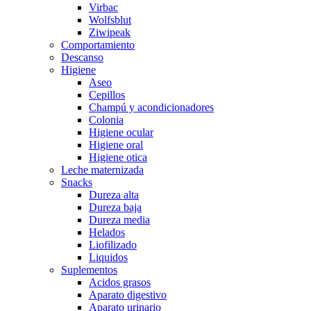
Virbac
Wolfsblut
Ziwipeak
Comportamiento
Descanso
Higiene
Aseo
Cepillos
Champú y acondicionadores
Colonia
Higiene ocular
Higiene oral
Higiene otica
Leche maternizada
Snacks
Dureza alta
Dureza baja
Dureza media
Helados
Liofilizado
Liquidos
Suplementos
Acidos grasos
Aparato digestivo
Aparato urinario