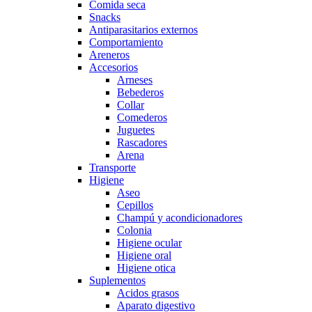
Comida seca
Snacks
Antiparasitarios externos
Comportamiento
Areneros
Accesorios
Arneses
Bebederos
Collar
Comederos
Juguetes
Rascadores
Arena
Transporte
Higiene
Aseo
Cepillos
Champú y acondicionadores
Colonia
Higiene ocular
Higiene oral
Higiene otica
Suplementos
Acidos grasos
Aparato digestivo