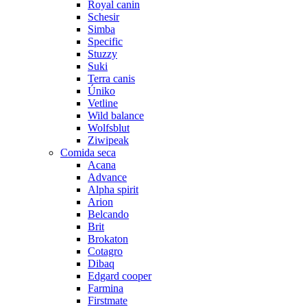
Royal canin
Schesir
Simba
Specific
Stuzzy
Suki
Terra canis
Úniko
Vetline
Wild balance
Wolfsblut
Ziwipeak
Comida seca
Acana
Advance
Alpha spirit
Arion
Belcando
Brit
Brokaton
Cotagro
Dibaq
Edgard cooper
Farmina
Firstmate