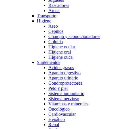
Juguetes
Rascadores
Arena
Transporte
Higiene
Aseo
Cepillos
Champú y acondicionadores
Colonia
Higiene ocular
Higiene oral
Higiene otica
Suplementos
Acidos grasos
Aparato digestivo
Aparato urinario
Condroprotectores
Pelo y piel
Sistema inmunitario
Sistema nervioso
Vitaminas y minerales
Oncológico
Cardiovascular
Hepático
Renal