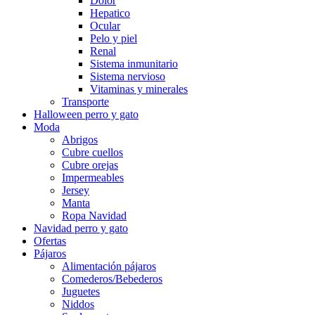
Dolor
Hepatico
Ocular
Pelo y piel
Renal
Sistema inmunitario
Sistema nervioso
Vitaminas y minerales
Transporte
Halloween perro y gato
Moda
Abrigos
Cubre cuellos
Cubre orejas
Impermeables
Jersey
Manta
Ropa Navidad
Navidad perro y gato
Ofertas
Pájaros
Alimentación pájaros
Comederos/Bebederos
Juguetes
Niddos