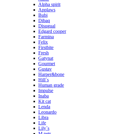
Alpha spirit
Applaws
Bubi
Dibaq
Disugual
Edgard cooper
Farmina
Felix
Firstbite
Fresh
Gatynat
Gourmet
Gustav
Harper&bone
Hill´s
Human grade
Impulse
Inaba
Kit cat
Lenda
Leonardo
Libra
Life
Lily´s
M.pets