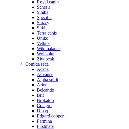
Royal canin
Schesir
Simba
Specific
Stuzzy
Suki
Terra canis
Úniko
Vetline
Wild balance
Wolfsblut
Ziwipeak
Comida seca
Acana
Advance
Alpha spirit
Arion
Belcando
Brit
Brokaton
Cotagro
Dibaq
Edgard cooper
Farmina
Firstmate