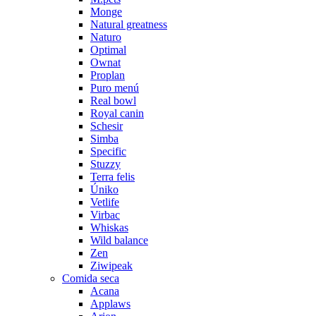
Monge
Natural greatness
Naturo
Optimal
Ownat
Proplan
Puro menú
Real bowl
Royal canin
Schesir
Simba
Specific
Stuzzy
Terra felis
Úniko
Vetlife
Virbac
Whiskas
Wild balance
Zen
Ziwipeak
Comida seca
Acana
Applaws