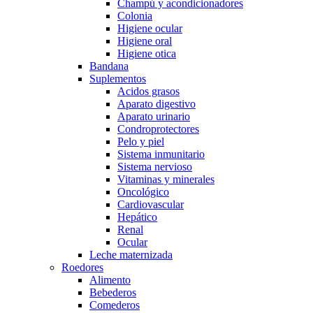
Champú y acondicionadores
Colonia
Higiene ocular
Higiene oral
Higiene otica
Bandana
Suplementos
Acidos grasos
Aparato digestivo
Aparato urinario
Condroprotectores
Pelo y piel
Sistema inmunitario
Sistema nervioso
Vitaminas y minerales
Oncológico
Cardiovascular
Hepático
Renal
Ocular
Leche maternizada
Roedores
Alimento
Bebederos
Comederos