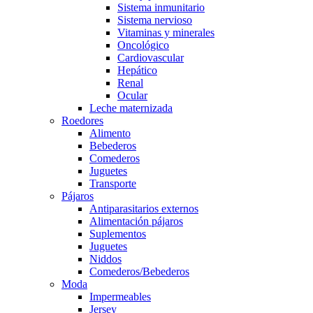
Sistema inmunitario
Sistema nervioso
Vitaminas y minerales
Oncológico
Cardiovascular
Hepático
Renal
Ocular
Leche maternizada
Roedores
Alimento
Bebederos
Comederos
Juguetes
Transporte
Pájaros
Antiparasitarios externos
Alimentación pájaros
Suplementos
Juguetes
Niddos
Comederos/Bebederos
Moda
Impermeables
Jersey