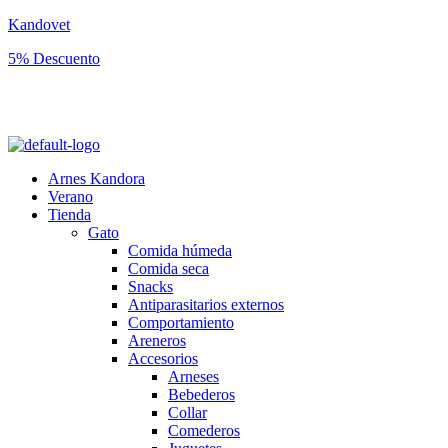
Kandovet
5% Descuento
Regístrate y consigue un código descuento del 5% en tu primera
compra.
Arnes Kandora
Verano
Tienda
Gato
Comida húmeda
Comida seca
Snacks
Antiparasitarios externos
Comportamiento
Areneros
Accesorios
Arneses
Bebederos
Collar
Comederos