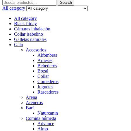
Search
Search
for:
All category
All category
Black friday
Cámaras inhalación
Collar isabelino
Galletas naturales
Gato
Accesorios
Alfombras
Arneses
Bebederos
Bozal
Collar
Comederos
Juguetes
Rascadores
Arena
Areneros
Barf
Naturcanin
Comida húmeda
Advance
Almo