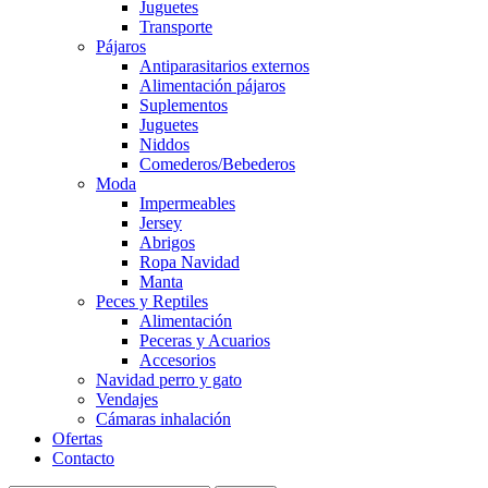
Juguetes
Transporte
Pájaros
Antiparasitarios externos
Alimentación pájaros
Suplementos
Juguetes
Niddos
Comederos/Bebederos
Moda
Impermeables
Jersey
Abrigos
Ropa Navidad
Manta
Peces y Reptiles
Alimentación
Peceras y Acuarios
Accesorios
Navidad perro y gato
Vendajes
Cámaras inhalación
Ofertas
Contacto