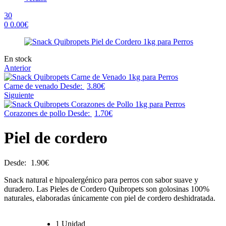
30
0
0.00
€
Menu
Availability:
En stock
Anterior
Carne de venado
Desde:
3.80
€
Siguiente
Corazones de pollo
Desde:
1.70
€
Piel de cordero
Desde:
1.90
€
Snack natural e hipoalergénico para perros con sabor suave y
duradero. Las Pieles de Cordero Quibropets son golosinas 100%
naturales, elaboradas únicamente con piel de cordero deshidratada.
1 Unidad