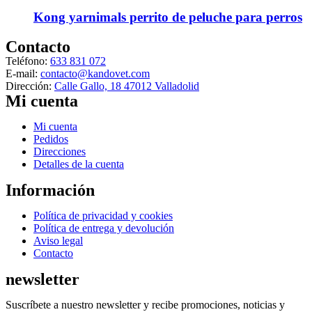
en
Kong yarnimals perrito de peluche para perros
la
página
Contacto
de
producto
Teléfono:
633 831 072
E-mail:
contacto@kandovet.com
Dirección:
Calle Gallo, 18 47012 Valladolid
Mi cuenta
Menú
Mi cuenta
Pedidos
Direcciones
Detalles de la cuenta
Información
Menú
Política de privacidad y cookies
Política de entrega y devolución
Aviso legal
Contacto
newsletter
Suscríbete a nuestro newsletter y recibe promociones, noticias y