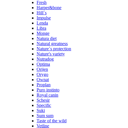
Fresh
Harper&bone
Hill´s
Impulse
Lenda
Libra
Monge
Natura diet
Natural greatness
Nature´s protection
Nature's variety
Nutradog
Optima
Orijen
Orygo
Ownat
Proplan
Puro instinto
Royal canin
Schesir
Specific
Suki
Sum sum
Taste of the wild
Vetline