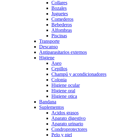
Collares
Bozales
Juguetes
Comederos
Bebederos
Alfombras
Piscinas
Transporte
Descanso
Antiparasitarios externos
Higiene
Aseo
Cepillos
Champú y acondicionadores
Colonia
Higiene ocular
Higiene oral
Higiene otica
Bandana
Suplementos
Acidos grasos
Aparato digestivo
Aparato urinario
Condroprotectores
Pelo y piel