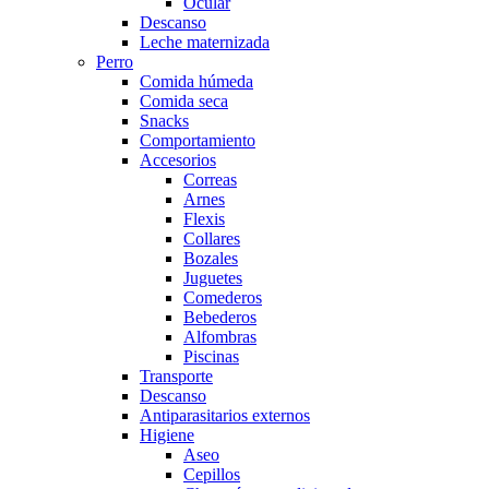
Ocular
Descanso
Leche maternizada
Perro
Comida húmeda
Comida seca
Snacks
Comportamiento
Accesorios
Correas
Arnes
Flexis
Collares
Bozales
Juguetes
Comederos
Bebederos
Alfombras
Piscinas
Transporte
Descanso
Antiparasitarios externos
Higiene
Aseo
Cepillos