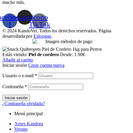
mucho más.
acebook-
Instagram
Icono
f
TikTok
© 2024 KandoVet. Todos los derechos reservados. Página
desarrollada por
Esloogan
.
Estás viendo:
Piel de cordero
Desde:
1.90
€
Añadir al carrito
Iniciar sesión
Crear cuenta nueva
Usuario o e-mail
*
Contraseña
*
Iniciar sesión
¿Contraseña olvidada?
Menú principal
Arnes Kandora
Verano