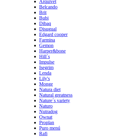
Arquivet
Belcando
Brit
Bubi
Dibaq
Disugual
Edgard cooper
Farmina
Gemon
Harper&bone
Hill´s
Impulse
Isegrim
Lenda
Lily's
Monge
Natura diet
Natural greatness
Nature´s variety
Naturo
Nutradog
Ownat
Proplan
Puro menú
Rafi