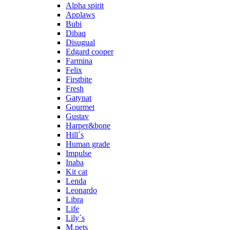
Alpha spirit
Applaws
Bubi
Dibaq
Disugual
Edgard cooper
Farmina
Felix
Firstbite
Fresh
Gatynat
Gourmet
Gustav
Harper&bone
Hill´s
Human grade
Impulse
Inaba
Kit cat
Lenda
Leonardo
Libra
Life
Lily´s
M.pets