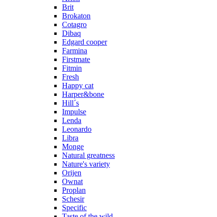
Brit
Brokaton
Cotagro
Dibaq
Edgard cooper
Farmina
Firstmate
Fitmin
Fresh
Happy cat
Harper&bone
Hill´s
Impulse
Lenda
Leonardo
Libra
Monge
Natural greatness
Nature's variety
Orijen
Ownat
Proplan
Schesir
Specific
Taste of the wild