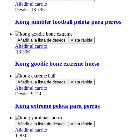
Este
Añadir al carrito
producto
Desde:
13.79
€
tiene
múltiples
Kong jumbler football pelota para perros
variantes.
Las
opciones
Añadir a la lista de deseos
Vista rápida
se
Añadir al carrito
pueden
18.30
€
elegir
en
Kong goodie bone extreme hueso
la
página
de
Añadir a la lista de deseos
Vista rápida
producto
Este
Añadir al carrito
producto
Desde:
9.15
€
tiene
múltiples
Kong extreme pelota para perros
variantes.
Las
opciones
Añadir a la lista de deseos
Vista rápida
se
Añadir al carrito
pueden
6.83
€
elegir