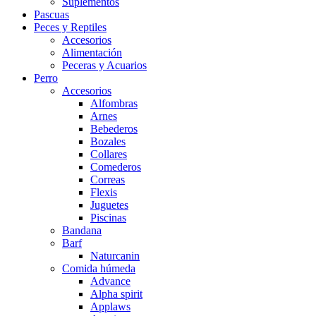
Suplementos
Pascuas
Peces y Reptiles
Accesorios
Alimentación
Peceras y Acuarios
Perro
Accesorios
Alfombras
Arnes
Bebederos
Bozales
Collares
Comederos
Correas
Flexis
Juguetes
Piscinas
Bandana
Barf
Naturcanin
Comida húmeda
Advance
Alpha spirit
Applaws