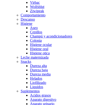
Virbac
Wolfsblut
Ziwipeak
Comportamiento
Descanso
Higiene
Aseo
Cepillos
Champú y acondicionadores
Colonia
Higiene ocular
Higiene oral
Higiene otica
Leche maternizada
Snacks
Dureza alta
Dureza baja
Dureza media
Helados
Liofilizado
Liquidos
Suplementos
Acidos grasos
Aparato digestivo
Aparato urinario