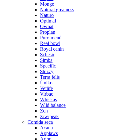
Monge
Natural greatness
Naturo
Optimal
Ownat
Proplan
Puro menú
Real bowl
Royal canin
Schesir
Simba
Specific
Stuzzy
Terra felis
Úniko
Vetlife
Virbac
Whiskas
Wild balance
Zen
Ziwipeak
Comida seca
Acana
Applaws
Arion