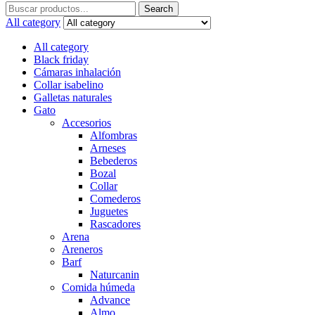
Search
Search
for:
All category
All category
Black friday
Cámaras inhalación
Collar isabelino
Galletas naturales
Gato
Accesorios
Alfombras
Arneses
Bebederos
Bozal
Collar
Comederos
Juguetes
Rascadores
Arena
Areneros
Barf
Naturcanin
Comida húmeda
Advance
Almo