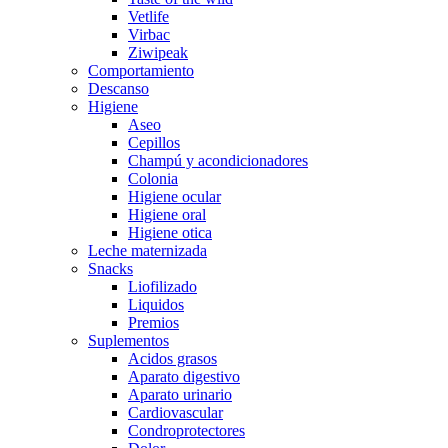
Vetlife
Virbac
Ziwipeak
Comportamiento
Descanso
Higiene
Aseo
Cepillos
Champú y acondicionadores
Colonia
Higiene ocular
Higiene oral
Higiene otica
Leche maternizada
Snacks
Liofilizado
Liquidos
Premios
Suplementos
Acidos grasos
Aparato digestivo
Aparato urinario
Cardiovascular
Condroprotectores