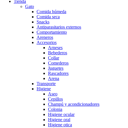
Tienda
Gato
Comida húmeda
Comida seca
Snacks
Antiparasitarios externos
Comportamiento
Areneros
Accesorios
Arneses
Bebederos
Collar
Comederos
Juguetes
Rascadores
Arena
Transporte
Higiene
Aseo
Cepillos
Champú y acondicionadores
Colonia
Higiene ocular
Higiene oral
Higiene otica