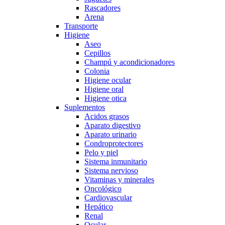
Rascadores
Arena
Transporte
Higiene
Aseo
Cepillos
Champú y acondicionadores
Colonia
Higiene ocular
Higiene oral
Higiene otica
Suplementos
Acidos grasos
Aparato digestivo
Aparato urinario
Condroprotectores
Pelo y piel
Sistema inmunitario
Sistema nervioso
Vitaminas y minerales
Oncológico
Cardiovascular
Hepático
Renal
Ocular