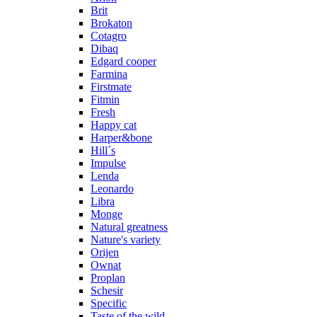
Brit
Brokaton
Cotagro
Dibaq
Edgard cooper
Farmina
Firstmate
Fitmin
Fresh
Happy cat
Harper&bone
Hill´s
Impulse
Lenda
Leonardo
Libra
Monge
Natural greatness
Nature's variety
Orijen
Ownat
Proplan
Schesir
Specific
Taste of the wild