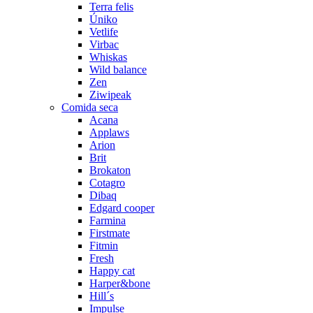
Terra felis
Úniko
Vetlife
Virbac
Whiskas
Wild balance
Zen
Ziwipeak
Comida seca
Acana
Applaws
Arion
Brit
Brokaton
Cotagro
Dibaq
Edgard cooper
Farmina
Firstmate
Fitmin
Fresh
Happy cat
Harper&bone
Hill´s
Impulse