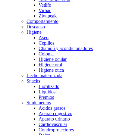
Vetlife
Virbac
Ziwipeak
Comportamiento
Descanso
Higiene
Aseo
Cepillos
Champú y acondicionadores
Colonia
Higiene ocular
Higiene oral
Higiene otica
Leche maternizada
Snacks
Liofilizado
Liquidos
Premios
Suplementos
Acidos grasos
Aparato digestivo
Aparato urinario
Cardiovascular
Condroprotectores