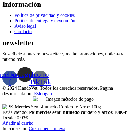
Información
Menú
Política de privacidad y cookies
Política de entrega y devolución
Aviso legal
Contacto
newsletter
Suscríbete a nuestro newsletter y recibe promociones, noticias y
mucho más.
acebook-
Instagram
Icono
f
TikTok
© 2024 KandoVet. Todos los derechos reservados. Página
desarrollada por
Esloogan
.
Estás viendo:
Pk mercies semi-humedo cordero y arroz 100Gr
Desde:
0.93
€
Añadir al carrito
Iniciar sesión
Crear cuenta nueva