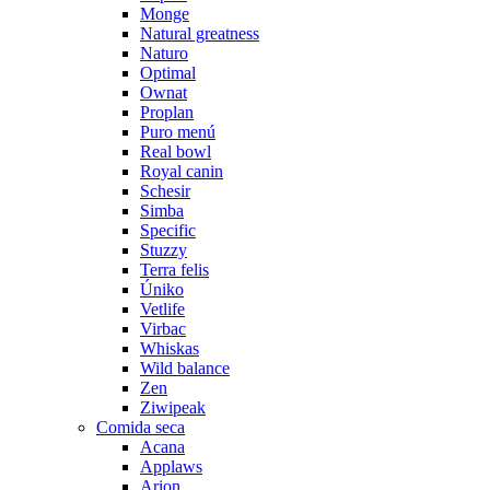
Monge
Natural greatness
Naturo
Optimal
Ownat
Proplan
Puro menú
Real bowl
Royal canin
Schesir
Simba
Specific
Stuzzy
Terra felis
Úniko
Vetlife
Virbac
Whiskas
Wild balance
Zen
Ziwipeak
Comida seca
Acana
Applaws
Arion