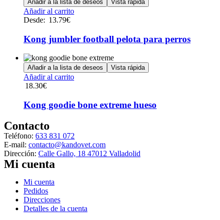
Añadir a la lista de deseos
Vista rápida
se
Este
Añadir al carrito
pueden
producto
Desde:
13.79
€
elegir
tiene
en
múltiples
Kong jumbler football pelota para perros
la
variantes.
página
Las
de
opciones
Añadir a la lista de deseos
Vista rápida
producto
se
Añadir al carrito
pueden
18.30
€
elegir
en
Kong goodie bone extreme hueso
la
página
Contacto
de
producto
Teléfono:
633 831 072
E-mail:
contacto@kandovet.com
Dirección:
Calle Gallo, 18 47012 Valladolid
Mi cuenta
Menú
Mi cuenta
Pedidos
Direcciones
Detalles de la cuenta