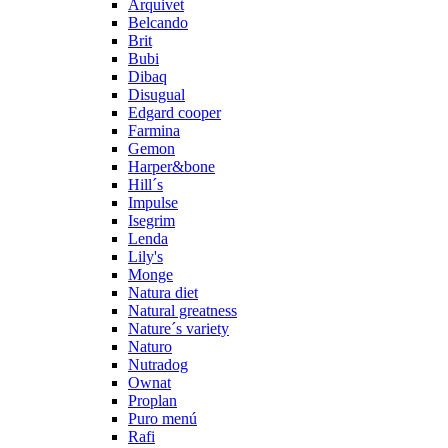
Arquivet
Belcando
Brit
Bubi
Dibaq
Disugual
Edgard cooper
Farmina
Gemon
Harper&bone
Hill´s
Impulse
Isegrim
Lenda
Lily's
Monge
Natura diet
Natural greatness
Nature´s variety
Naturo
Nutradog
Ownat
Proplan
Puro menú
Rafi