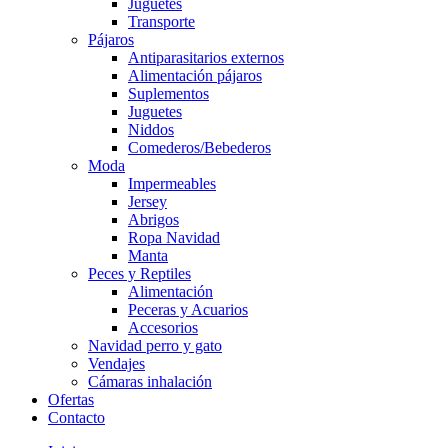
Juguetes
Transporte
Pájaros
Antiparasitarios externos
Alimentación pájaros
Suplementos
Juguetes
Niddos
Comederos/Bebederos
Moda
Impermeables
Jersey
Abrigos
Ropa Navidad
Manta
Peces y Reptiles
Alimentación
Peceras y Acuarios
Accesorios
Navidad perro y gato
Vendajes
Cámaras inhalación
Ofertas
Contacto