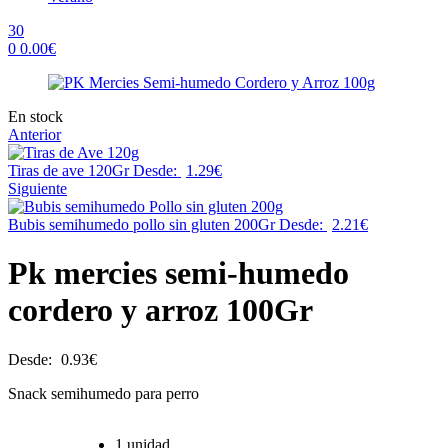
30
0
0.00
€
Menu
Availability:
En stock
Anterior
Tiras de ave 120Gr
Desde:
1.29
€
Siguiente
Bubis semihumedo pollo sin gluten 200Gr
Desde:
2.21
€
Pk mercies semi-humedo
cordero y arroz 100Gr
Desde:
0.93
€
Snack semihumedo para perro
1 unidad