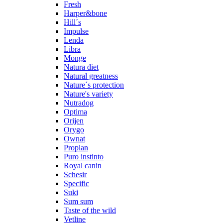
Fresh
Harper&bone
Hill´s
Impulse
Lenda
Libra
Monge
Natura diet
Natural greatness
Nature´s protection
Nature's variety
Nutradog
Optima
Orijen
Orygo
Ownat
Proplan
Puro instinto
Royal canin
Schesir
Specific
Suki
Sum sum
Taste of the wild
Vetline