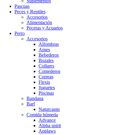
Suplementos
Pascuas
Peces y Reptiles
Accesorios
Alimentación
Peceras y Acuarios
Perro
Accesorios
Alfombras
Arnes
Bebederos
Bozales
Collares
Comederos
Correas
Flexis
Juguetes
Piscinas
Bandana
Barf
Naturcanin
Comida húmeda
Advance
Alpha spirit
Applaws