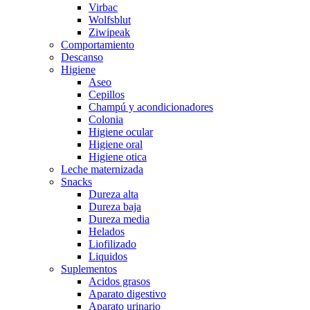
Virbac
Wolfsblut
Ziwipeak
Comportamiento
Descanso
Higiene
Aseo
Cepillos
Champú y acondicionadores
Colonia
Higiene ocular
Higiene oral
Higiene otica
Leche maternizada
Snacks
Dureza alta
Dureza baja
Dureza media
Helados
Liofilizado
Liquidos
Suplementos
Acidos grasos
Aparato digestivo
Aparato urinario