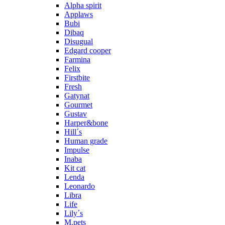
Alpha spirit
Applaws
Bubi
Dibaq
Disugual
Edgard cooper
Farmina
Felix
Firstbite
Fresh
Gatynat
Gourmet
Gustav
Harper&bone
Hill´s
Human grade
Impulse
Inaba
Kit cat
Lenda
Leonardo
Libra
Life
Lily´s
M.pets