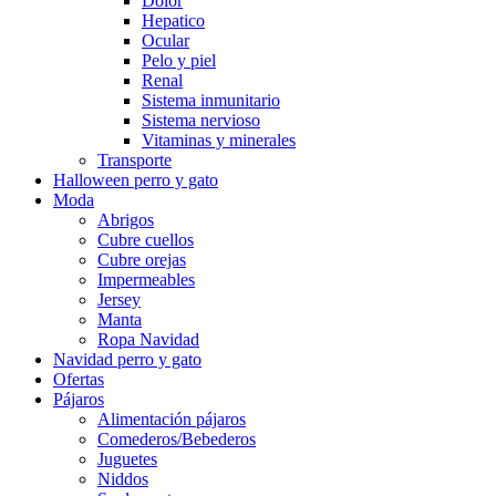
Dolor
Hepatico
Ocular
Pelo y piel
Renal
Sistema inmunitario
Sistema nervioso
Vitaminas y minerales
Transporte
Halloween perro y gato
Moda
Abrigos
Cubre cuellos
Cubre orejas
Impermeables
Jersey
Manta
Ropa Navidad
Navidad perro y gato
Ofertas
Pájaros
Alimentación pájaros
Comederos/Bebederos
Juguetes
Niddos