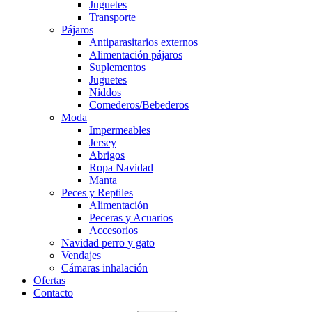
Juguetes
Transporte
Pájaros
Antiparasitarios externos
Alimentación pájaros
Suplementos
Juguetes
Niddos
Comederos/Bebederos
Moda
Impermeables
Jersey
Abrigos
Ropa Navidad
Manta
Peces y Reptiles
Alimentación
Peceras y Acuarios
Accesorios
Navidad perro y gato
Vendajes
Cámaras inhalación
Ofertas
Contacto