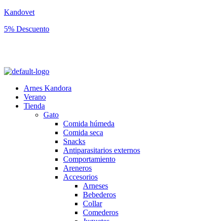
Kandovet
5% Descuento
Regístrate y consigue un código descuento del 5% en tu primera
compra.
Arnes Kandora
Verano
Tienda
Gato
Comida húmeda
Comida seca
Snacks
Antiparasitarios externos
Comportamiento
Areneros
Accesorios
Arneses
Bebederos
Collar
Comederos