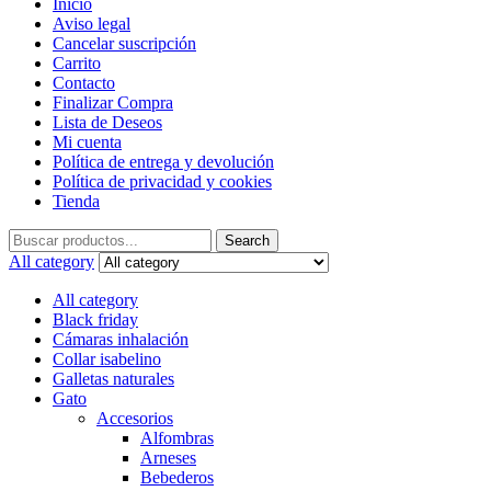
Inicio
Aviso legal
Cancelar suscripción
Carrito
Contacto
Finalizar Compra
Lista de Deseos
Mi cuenta
Política de entrega y devolución
Política de privacidad y cookies
Tienda
Search
Search
for:
All category
All category
Black friday
Cámaras inhalación
Collar isabelino
Galletas naturales
Gato
Accesorios
Alfombras
Arneses
Bebederos