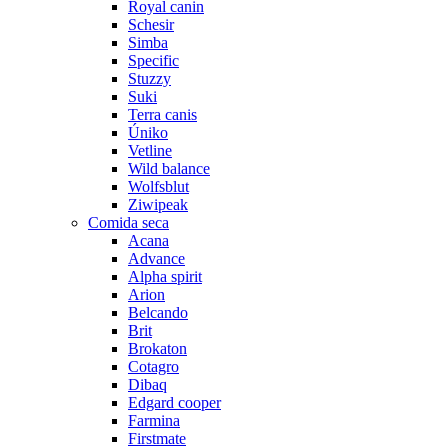
Royal canin
Schesir
Simba
Specific
Stuzzy
Suki
Terra canis
Úniko
Vetline
Wild balance
Wolfsblut
Ziwipeak
Comida seca
Acana
Advance
Alpha spirit
Arion
Belcando
Brit
Brokaton
Cotagro
Dibaq
Edgard cooper
Farmina
Firstmate