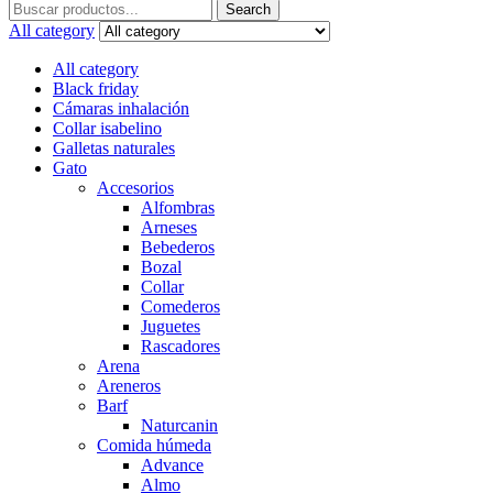
Search
Search
for:
All category
All category
Black friday
Cámaras inhalación
Collar isabelino
Galletas naturales
Gato
Accesorios
Alfombras
Arneses
Bebederos
Bozal
Collar
Comederos
Juguetes
Rascadores
Arena
Areneros
Barf
Naturcanin
Comida húmeda
Advance
Almo