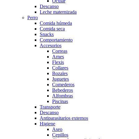
Ocular
Descanso
Leche maternizada
Perro
Comida húmeda
Comida seca
Snacks
Comportamiento
Accesorios
Correas
Arnes
Flexis
Collares
Bozales
Juguetes
Comederos
Bebederos
Alfombras
Piscinas
Transporte
Descanso
Antiparasitarios externos
Higiene
Aseo
Cepillos