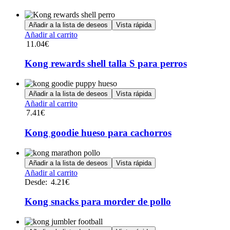
Añadir a la lista de deseos
Vista rápida
Añadir al carrito
11.04
€
Kong rewards shell talla S para perros
Añadir a la lista de deseos
Vista rápida
Añadir al carrito
7.41
€
Kong goodie hueso para cachorros
Añadir a la lista de deseos
Vista rápida
Este
Añadir al carrito
producto
Desde:
4.21
€
tiene
múltiples
Kong snacks para morder de pollo
variantes.
Las
opciones