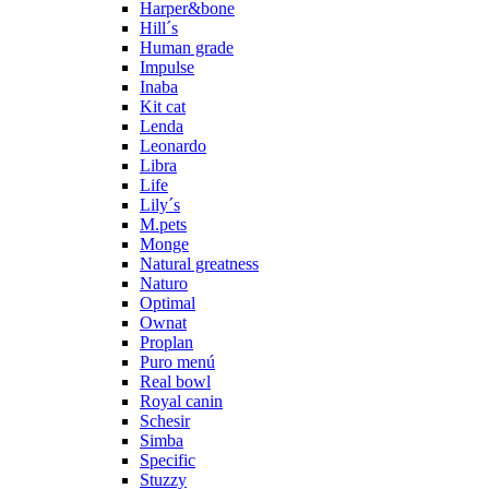
Harper&bone
Hill´s
Human grade
Impulse
Inaba
Kit cat
Lenda
Leonardo
Libra
Life
Lily´s
M.pets
Monge
Natural greatness
Naturo
Optimal
Ownat
Proplan
Puro menú
Real bowl
Royal canin
Schesir
Simba
Specific
Stuzzy