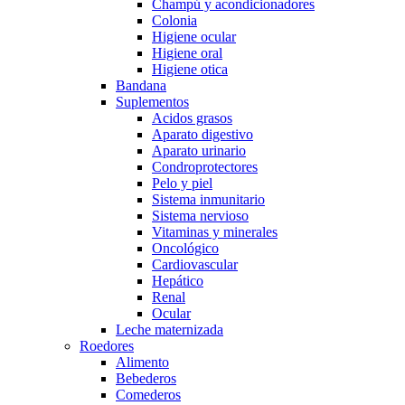
Champú y acondicionadores
Colonia
Higiene ocular
Higiene oral
Higiene otica
Bandana
Suplementos
Acidos grasos
Aparato digestivo
Aparato urinario
Condroprotectores
Pelo y piel
Sistema inmunitario
Sistema nervioso
Vitaminas y minerales
Oncológico
Cardiovascular
Hepático
Renal
Ocular
Leche maternizada
Roedores
Alimento
Bebederos
Comederos