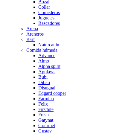
Bozal
Collar
Comederos
Juguetes
Rascadores
Arena
Areneros
Barf
Naturcanin
Comida húmeda
Advance
Almo
Alpha spirit
Applaws
Bubi
Dibaq
Disugual
Edgard cooper
Farmina
Felix
Firstbite
Fresh
Gatynat
Gourmet
Gustav