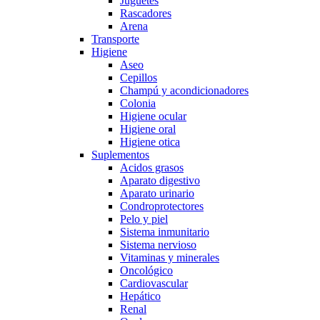
Juguetes
Rascadores
Arena
Transporte
Higiene
Aseo
Cepillos
Champú y acondicionadores
Colonia
Higiene ocular
Higiene oral
Higiene otica
Suplementos
Acidos grasos
Aparato digestivo
Aparato urinario
Condroprotectores
Pelo y piel
Sistema inmunitario
Sistema nervioso
Vitaminas y minerales
Oncológico
Cardiovascular
Hepático
Renal