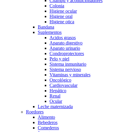
Champú y acondicionadores
Colonia
Higiene ocular
Higiene oral
Higiene otica
Bandana
Suplementos
Acidos grasos
Aparato digestivo
Aparato urinario
Condroprotectores
Pelo y piel
Sistema inmunitario
Sistema nervioso
Vitaminas y minerales
Oncológico
Cardiovascular
Hepático
Renal
Ocular
Leche maternizada
Roedores
Alimento
Bebederos
Comederos